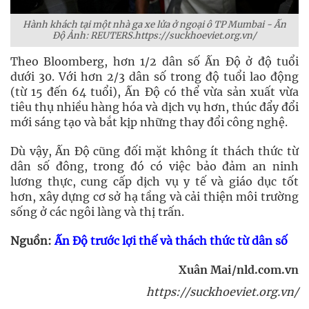
Hành khách tại một nhà ga xe lửa ở ngoại ô TP Mumbai - Ấn
Độ Ảnh: REUTERS.https://suckhoeviet.org.vn/
Theo Bloomberg, hơn 1/2 dân số Ấn Độ ở độ tuổi
dưới 30. Với hơn 2/3 dân số trong độ tuổi lao động
(từ 15 đến 64 tuổi), Ấn Độ có thể vừa sản xuất vừa
tiêu thụ nhiều hàng hóa và dịch vụ hơn, thúc đẩy đổi
mới sáng tạo và bắt kịp những thay đổi công nghệ.
Dù vậy, Ấn Độ cũng đối mặt không ít thách thức từ
dân số đông, trong đó có việc bảo đảm an ninh
lương thực, cung cấp dịch vụ y tế và giáo dục tốt
hơn, xây dựng cơ sở hạ tầng và cải thiện môi trường
sống ở các ngôi làng và thị trấn.
Nguồn:
Ấn Độ trước lợi thế và thách thức từ dân số
Xuân Mai/nld.com.vn
https://suckhoeviet.org.vn/