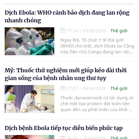
Dịch Ebola: WHO cảnh báo dịch đang lan rộng
nhanh chóng
17:14
|
09/06/2026
Thế giới
Ngày 8/6, Tổ chức Y tế thế giới
(WHO) cho biết, dịch Ebola tại Cộng
hòa Dân chủ Congo đang lan rộng
nhanh chóng, số ca mắc ngày càng
tăng, phạm vi địa lý rộng hơn và
lây truyền xuyên biên giới sang
Mỹ: Thuốc thử nghiệm mới giúp kéo dài thời
Uganda.
gian sống của bệnh nhân ung thư tụy
07:07
|
04/06/2026
Thế giới
Thuốc daraxonrasib có tác dụng ức
chế một loại protein đột biến liên
quan đến sự phát triển của khối u,
vốn xuất hiện trong hơn 90%
trường hợp ung thư tuyến tụy.
Dịch bệnh Ebola tiếp tục diễn biến phức tạp
04:04
|
30/05/2026
Thế giới