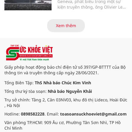
Geneva, phát biểu trong một sự
được thiết kế để tăng tốc quá trình
kiện truyền thông, ông Olivier Le
chuyển đổi số trong sản xuất dược
Polain - người đứng đầu bộ phận
phẩm sinh học.
dịch tễ học và phân tích dữ liệu
phục vụ ứng phó của Tổ chức Y tế
Xem thêm
thế giới (WHO) - ngày 11/5 đã cung
cấp thêm thông tin về khả năng lây
nhiễm của virus Hanta.
Giấy phép hoạt động báo chí điện tử số 397/GP-BTTTT của Bộ
thông tin và truyền thông cấp ngày 28/06/2021.
Tổng Biên Tập:
ThS Nhà báo Chúc Kim Vinh
Tổng thư ký tòa soạn:
Nhà báo Nguyễn Khải
Trụ sở chính: Tầng 2, Căn 03NV03, khu đô thị Lideco, Hoài Đức
, Hà Nội
Hotline:
0898582228
. Email:
toasoansuckhoeviet@gmail.com
Văn phòng TP.HCM: 909 Âu cơ, Phường Tân Sơn Nhì, TP Hồ
Chí Minh