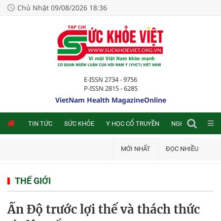
Chủ Nhật 09/08/2026 18:36
E-ISSN 2734 - 9756
P-ISSN 2815 - 6285
VietNam Health MagazineOnline
NLINE
TIN TỨC
SỨC KHỎE
Y HỌC CỔ TRUYỀN
NGHIÊN CỨU TRA
MỚI NHẤT
ĐỌC NHIỀU
THẾ GIỚI
Ấn Độ trước lợi thế và thách thức