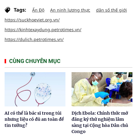
Tags:
Ấn Độ
An ninh lương thực
dân số thế giới
https://suckhoeviet.org.vn/
https://kinhtexaydung.petrotimes.vn/
https://dulich.petrotimes.vn/
CÙNG CHUYÊN MỤC
AI có thể là bác sĩ trong túi
Dịch Ebola: Chính thức mở
nhưng liệu có đủ an toàn để
đăng ký thử nghiệm lâm
tin tưởng?
sàng tại Cộng hòa Dân chủ
Congo