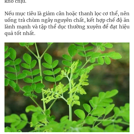
khó chịu.
Nếu mục tiêu là giảm cân hoặc thanh lọc cơ thể, nên
uống trà chùm ngây nguyên chất, kết hợp chế độ ăn
lành mạnh và tập thể dục thường xuyên để đạt hiệu
quả tốt nhất.