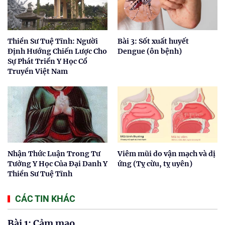
Thiền Sư Tuệ Tĩnh: Người
Bài 3: Sốt xuất huyết
Định Hướng Chiến Lược Cho
Dengue (ôn bệnh)
Sự Phát Triển Y Học Cổ
Truyền Việt Nam
Nhận Thức Luận Trong Tư
Viêm mũi do vận mạch và dị
Tưởng Y Học Của Đại Danh Y
ứng (Tỵ cừu, tỵ uyên)
Thiền Sư Tuệ Tĩnh
CÁC TIN KHÁC
Bài 1: Cảm mạo