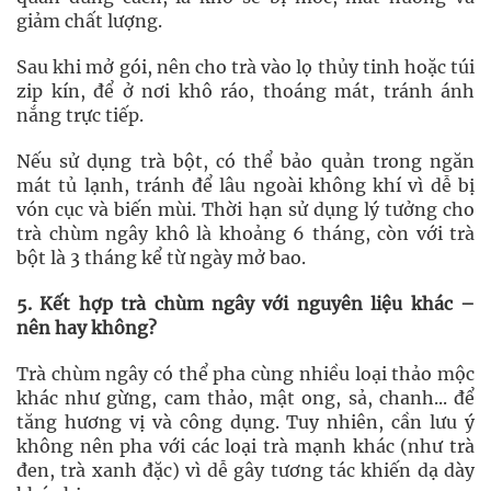
giảm chất lượng.
Sau khi mở gói, nên cho trà vào lọ thủy tinh hoặc túi
zip kín, để ở nơi khô ráo, thoáng mát, tránh ánh
nắng trực tiếp.
Nếu sử dụng trà bột, có thể bảo quản trong ngăn
mát tủ lạnh, tránh để lâu ngoài không khí vì dễ bị
vón cục và biến mùi. Thời hạn sử dụng lý tưởng cho
trà chùm ngây khô là khoảng 6 tháng, còn với trà
bột là 3 tháng kể từ ngày mở bao.
5. Kết hợp trà chùm ngây với nguyên liệu khác –
nên hay không?
Trà chùm ngây có thể pha cùng nhiều loại thảo mộc
khác như gừng, cam thảo, mật ong, sả, chanh... để
tăng hương vị và công dụng. Tuy nhiên, cần lưu ý
không nên pha với các loại trà mạnh khác (như trà
đen, trà xanh đặc) vì dễ gây tương tác khiến dạ dày