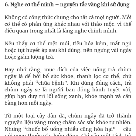
6. Nghe cơ thể mình – nguyên tắc vàng khi sử dụng
Không có công thức chung cho tất cả mọi người. Mỗi
cơ thể có phản ứng khác nhau với thảo mộc, vì thế
điều quan trọng nhất là lắng nghe chính mình.
Nếu thấy cơ thể mệt mỏi, tiêu hóa kém, mất ngủ
hoặc tụt huyết áp sau khi dùng, nên ngưng vài ngày
hoặc giảm lượng trà.
Hãy nhớ rằng, mục đích của việc uống trà chùm
ngây là để bồi bổ sức khỏe, thanh lọc cơ thể, chứ
không phải “chữa bệnh”. Khi dùng đúng cách, trà
chùm ngây sẽ là người bạn đồng hành tuyệt vời,
giúp bạn duy trì lối sống xanh, khỏe mạnh và cân
bằng hơn mỗi ngày.
Từ một loại cây dân dã, chùm ngây đã trở thành
nguyên liệu vàng trong chăm sóc sức khỏe tự nhiên.
Nhưng “thuốc bổ uống nhiều cũng hóa hại” – câu
nói quen thuộc vẫn luôn đúng. Chỉ cần một tách trà