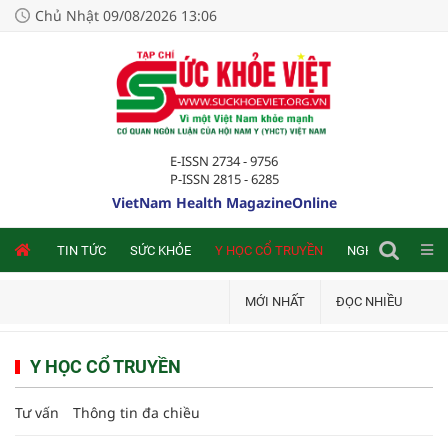
Chủ Nhật 09/08/2026 13:06
E-ISSN 2734 - 9756
P-ISSN 2815 - 6285
VietNam Health MagazineOnline
NLINE
TIN TỨC
SỨC KHỎE
Y HỌC CỔ TRUYỀN
NGHIÊN CỨU TRA
MỚI NHẤT
ĐỌC NHIỀU
Y HỌC CỔ TRUYỀN
Tư vấn
Thông tin đa chiều