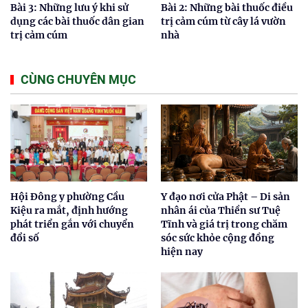
Bài 3: Những lưu ý khi sử
Bài 2: Những bài thuốc điều
dụng các bài thuốc dân gian
trị cảm cúm từ cây lá vườn
trị cảm cúm
nhà
CÙNG CHUYÊN MỤC
Hội Đông y phường Cầu
Y đạo nơi cửa Phật – Di sản
Kiệu ra mắt, định hướng
nhân ái của Thiền sư Tuệ
phát triển gắn với chuyển
Tĩnh và giá trị trong chăm
đổi số
sóc sức khỏe cộng đồng
hiện nay