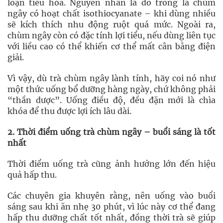
loạn tiêu hóa. Nguyên nhân là do trong lá chùm
ngây có hoạt chất isothiocyanate – khi dùng nhiều
sẽ kích thích nhu động ruột quá mức. Ngoài ra,
chùm ngây còn có đặc tính lợi tiểu, nếu dùng liên tục
với liều cao có thể khiến cơ thể mất cân bằng điện
giải.
Vì vậy, dù trà chùm ngây lành tính, hãy coi nó như
một thức uống bổ dưỡng hàng ngày, chứ không phải
“thần dược”. Uống điều độ, đều đặn mới là chìa
khóa để thu được lợi ích lâu dài.
2. Thời điểm uống trà chùm ngây – buổi sáng là tốt
nhất
Thời điểm uống trà cũng ảnh hưởng lớn đến hiệu
quả hấp thu.
Các chuyên gia khuyên rằng, nên uống vào buổi
sáng sau khi ăn nhẹ 30 phút, vì lúc này cơ thể đang
hấp thu dưỡng chất tốt nhất, đồng thời trà sẽ giúp