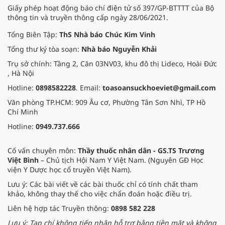
Giấy phép hoạt động báo chí điện tử số 397/GP-BTTTT của Bộ
thông tin và truyền thông cấp ngày 28/06/2021.
Tổng Biên Tập:
ThS Nhà báo Chúc Kim Vinh
Tổng thư ký tòa soạn:
Nhà báo Nguyễn Khải
Trụ sở chính: Tầng 2, Căn 03NV03, khu đô thị Lideco, Hoài Đức
, Hà Nội
Hotline:
0898582228
. Email:
toasoansuckhoeviet@gmail.com
Văn phòng TP.HCM: 909 Âu cơ, Phường Tân Sơn Nhì, TP Hồ
Chí Minh
Hotline:
0949.737.666
Cố vấn chuyên môn:
Thầy thuốc nhân dân - GS.TS Trương
Việt Bình
– Chủ tịch Hội Nam Y Việt Nam. (Nguyên GĐ Học
viện Y Dược học cổ truyền Việt Nam).
Lưu ý: Các bài viết về các bài thuốc chỉ có tính chất tham
khảo, không thay thế cho việc chẩn đoán hoặc điều trị.
Liên hệ hợp tác Truyền thông:
0898 582 228
Lưu ý: Tạp chí không tiếp nhận hỗ trợ bằng tiền mặt và không