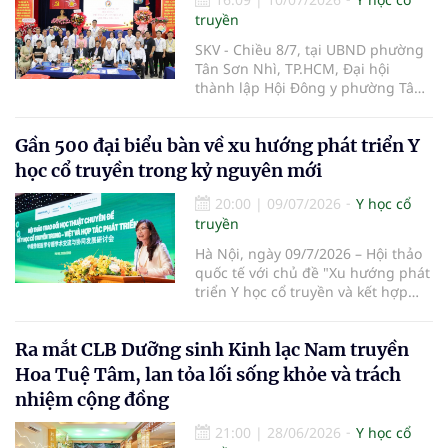
truyền Việt Nam (Kế hoạch).
truyền
SKV - Chiều 8/7, tại UBND phường
Tân Sơn Nhì, TP.HCM, Đại hội
thành lập Hội Đông y phường Tân
Sơn Nhì lần thứ I, nhiệm kỳ 2026-
2031 đã diễn ra, đánh dấu bước
Gần 500 đại biểu bàn về xu hướng phát triển Y
kiện toàn tổ chức Hội Đông y tại cơ
sở, góp phần phát huy vai trò y học
học cổ truyền trong kỷ nguyên mới
cổ truyền trong chăm sóc sức khỏe
nhân dân.
20:00
|
09/07/2026
Y học cổ
truyền
Hà Nội, ngày 09/7/2026 – Hội thảo
quốc tế với chủ đề "Xu hướng phát
triển Y học cổ truyền và kết hợp
Đông – Tây y trong kỷ nguyên mới"
đã chính thức diễn ra tại Trường Y
Ra mắt CLB Dưỡng sinh Kinh lạc Nam truyền
– Dược Phenikaa. Sự kiện do Đại
học Phenikaa tổ chức, quy tụ gần
Hoa Tuệ Tâm, lan tỏa lối sống khỏe và trách
500 đại biểu là đại diện các cơ
nhiệm cộng đồng
quan quản lý, cơ sở đào tạo, bệnh
viện cùng đông đảo chuyên gia,
21:00
|
28/06/2026
Y học cổ
nhà khoa học, bác sĩ và giảng viên