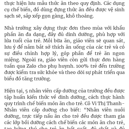
thực hiện lưu mẫu thức ăn theo quy định. Các dụng
cụ chế biến, đồ dùng đựng thức ăn đều được vệ sinh
sạch sẽ, sắp xếp gọn gàng, khô thoáng.
Nhà trường xây dựng thực đơn theo mùa với khẩu
phần ăn đa dạng, đầy đủ dinh dưỡng, phù hợp với
lứa tuổi của trẻ. Mỗi bữa ăn, giáo viên sẽ quan sát,
lưu ý để nắm bắt sở thích ăn uống của các trẻ và có
sự điều chỉnh hợp lý, góp phần để trẻ ăn ngon
miệng. Ngoài ra, giáo viên còn gửi thực đơn hàng
tuần qua Zalo cho phụ huynh. 100% trẻ đến trường
được kiểm tra sức khỏe và theo dõi sự phát triển qua
biểu đồ tăng trưởng.
Hiện tại, 5 nhân viên cấp dưỡng của trường đều được
tập huấn kiến thức về dinh dưỡng, cách thực hành
quy trình chế biến món ăn cho trẻ. Cô Vi Thị Thanh-
Nhân viên cấp duỡng cho biết: “Nhân viên nuôi
dưỡng, trực tiếp nấu ăn cho trẻ đều được tham gia
các lớp bồi dưỡng cách chế biến các món ăn cho trẻ,
tạo hứng thú cho trẻ ăn hết suất, đủ chất và đủ