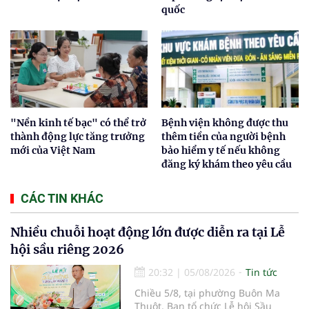
quốc
"Nền kinh tế bạc" có thể trở
Bệnh viện không được thu
thành động lực tăng trưởng
thêm tiền của người bệnh
mới của Việt Nam
bảo hiểm y tế nếu không
đăng ký khám theo yêu cầu
CÁC TIN KHÁC
Nhiều chuỗi hoạt động lớn được diễn ra tại Lễ
hội sầu riêng 2026
20:32
|
05/08/2026
Tin tức
Chiều 5/8, tại phường Buôn Ma
Thuột, Ban tổ chức Lễ hội Sầu