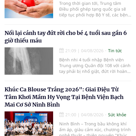
Trong thời gian tới, Trung tâm
Điều phối ghép tạng quốc gia sẽ
tiếp tục phối hợp Bộ Y tế, các bệnh
viện và các cơ quan liên quan để
mở rộng mạng lưới điều phối, tăng
cường truyền thông, hoàn thiện
Nối lại cánh tay đứt rời cho bé 4 tuổi sau gần 6
quy trình chuyên môn và hệ thống
giờ thiếu máu
pháp luật để thúc đẩy lĩnh vực
hiến và ghép mô tạng.
21:09
|
04/08/2026
Tin tức
Bệnh nhi 4 tuổi nhập Bệnh viện
Trung ương Quân đội 108 với cánh
tay phải bị nhổ giật, đứt rời hoàn
toàn do tai nạn giao thông. Dù
mạch máu, thần kinh bị tổn
thương nặng và thời gian thiếu
Khúc Ca Blouse Trắng 2026": Giai Điệu Từ
máu kéo dài, các bác sĩ đã tái lập
Tâm Khơi Mầm Hy Vọng Tại Bệnh Viện Bạch
tuần hoàn thành công sau ca vi
Mai Cơ Sở Ninh Bình
phẫu kéo dài 3 giờ.
21:00
|
04/08/2026
Sức khỏe
Ninh Bình – Trong bầu không khí
ấm áp, giàu cảm xúc, chương trình
nghệ thuật – thiện nguyện "Khúc