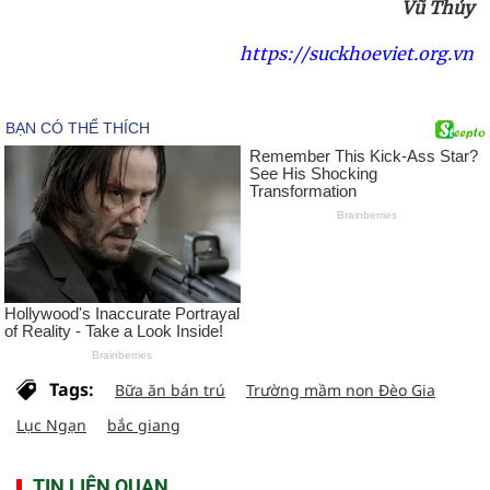
Vũ Thủy
https://suckhoeviet.org.vn
Tags:
Bữa ăn bán trú
Trường mầm non Đèo Gia
Lục Ngạn
bắc giang
TIN LIÊN QUAN