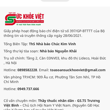
chỉ định cắt bán phần thận phải
bằng phẫu thuật robot thay vì phải
cắt bỏ toàn bộ quả thận như trước
đây.
Giấy phép hoạt động báo chí điện tử số 397/GP-BTTTT của Bộ
thông tin và truyền thông cấp ngày 28/06/2021.
Tổng Biên Tập:
ThS Nhà báo Chúc Kim Vinh
Tổng thư ký tòa soạn:
Nhà báo Nguyễn Khải
Trụ sở chính: Tầng 2, Căn 03NV03, khu đô thị Lideco, Hoài Đức
, Hà Nội
Hotline:
0898582228
. Email:
toasoansuckhoeviet@gmail.com
Văn phòng TP.HCM: 909 Âu cơ, Phường Tân Sơn Nhì, TP Hồ
Chí Minh
Hotline:
0949.737.666
Cố vấn chuyên môn:
Thầy thuốc nhân dân - GS.TS Trương
Việt Bình
– Chủ tịch Hội Nam Y Việt Nam. (Nguyên GĐ Học
viện Y Dược học cổ truyền Việt Nam).