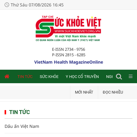
Thứ Sáu 07/08/2026 16:45
E-ISSN 2734 - 9756
P-ISSN 2815 - 6285
VietNam Health MagazineOnline
NLINE
TIN TỨC
SỨC KHỎE
Y HỌC CỔ TRUYỀN
NGHIÊN CỨU TRA
MỚI NHẤT
ĐỌC NHIỀU
TIN TỨC
Dấu ấn Việt Nam