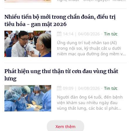
ca Blouse trắng" đã chính thức
khởi động hành trình năm 2026 với
điểm dừng chân đầu tiên tại Bệnh
Nhiều tiến bộ mới trong chẩn đoán, điều trị
viện Bạch Mai cơ sở Ninh Bình.
tiêu hóa - gan mật 2026
14:14
|
04/08/2026
Tin tức
Ứng dụng trí tuệ nhân tạo (AI)
trong nội soi, kỹ thuật cắt u dưới
niêm mạc qua đường ống mềm và
các tiến bộ mới hướng tới "chữa
khỏi chức năng" bệnh viêm gan B
là những nội dung trọng tâm được
Phát hiện ung thư thận từ cơn đau vùng thắt
báo cáo tại Hội thảo khoa học cập
lưng
nhật chẩn đoán và điều trị bệnh lý
tiêu hóa - gan mật vừa diễn ra
09:09
|
04/08/2026
Tin tức
ngày 1/8 tại Bệnh viện Đại học
Người đàn ông 64 tuổi, đến bệnh
quốc tế Hồng Bàng.
viện khám sau nhiều ngày đau
vùng thắt lưng, các bác sĩ phát
hiện khối u thận phải kích thước
khoảng 3cm, nghi ngờ ung thư
biểu mô tế bào thận. Với khối u còn
Xem thêm
ở giai đoạn sớm, người bệnh được