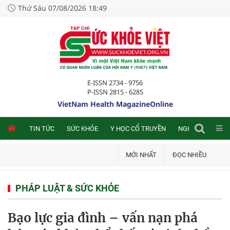
Thứ Sáu 07/08/2026 18:49
E-ISSN 2734 - 9756
P-ISSN 2815 - 6285
VietNam Health MagazineOnline
NLINE
TIN TỨC
SỨC KHỎE
Y HỌC CỔ TRUYỀN
NGHIÊN CỨU TRA
MỚI NHẤT
ĐỌC NHIỀU
PHÁP LUẬT & SỨC KHỎE
Bạo lực gia đình – vấn nạn phá