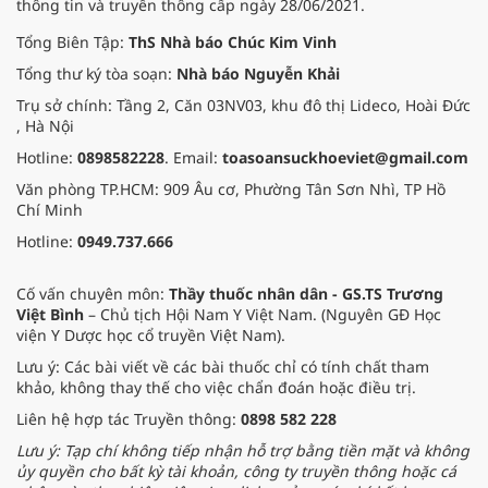
thông tin và truyền thông cấp ngày 28/06/2021.
Tổng Biên Tập:
ThS Nhà báo Chúc Kim Vinh
Tổng thư ký tòa soạn:
Nhà báo Nguyễn Khải
Trụ sở chính: Tầng 2, Căn 03NV03, khu đô thị Lideco, Hoài Đức
, Hà Nội
Hotline:
0898582228
. Email:
toasoansuckhoeviet@gmail.com
Văn phòng TP.HCM: 909 Âu cơ, Phường Tân Sơn Nhì, TP Hồ
Chí Minh
Hotline:
0949.737.666
Cố vấn chuyên môn:
Thầy thuốc nhân dân - GS.TS Trương
Việt Bình
– Chủ tịch Hội Nam Y Việt Nam. (Nguyên GĐ Học
viện Y Dược học cổ truyền Việt Nam).
Lưu ý: Các bài viết về các bài thuốc chỉ có tính chất tham
khảo, không thay thế cho việc chẩn đoán hoặc điều trị.
Liên hệ hợp tác Truyền thông:
0898 582 228
Lưu ý: Tạp chí không tiếp nhận hỗ trợ bằng tiền mặt và không
ủy quyền cho bất kỳ tài khoản, công ty truyền thông hoặc cá