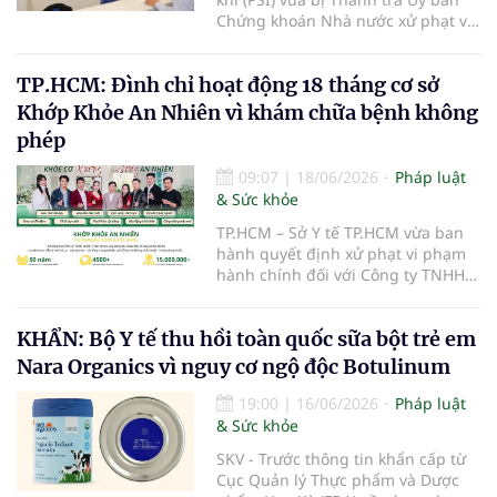
Chứng khoán Nhà nước xử phạt vi
phạm hành chính trong lĩnh vực
chứng khoán và thị trường chứng
TP.HCM: Đình chỉ hoạt động 18 tháng cơ sở
khoán.
Khớp Khỏe An Nhiên vì khám chữa bệnh không
phép
09:07
|
18/06/2026
Pháp luật
& Sức khỏe
TP.HCM – Sở Y tế TP.HCM vừa ban
hành quyết định xử phạt vi phạm
hành chính đối với Công ty TNHH
Khớp Khỏe An Nhiên - An Dương
Vương do có hành vi cung cấp dịch
KHẨN: Bộ Y tế thu hồi toàn quốc sữa bột trẻ em
vụ khám bệnh, chữa bệnh khi chưa
được cấp giấy phép hoạt động
Nara Organics vì nguy cơ ngộ độc Botulinum
theo quy định của pháp luật.
19:00
|
16/06/2026
Pháp luật
& Sức khỏe
SKV - Trước thông tin khẩn cấp từ
Cục Quản lý Thực phẩm và Dược