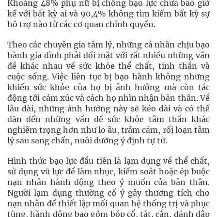
Khoảng 48% phụ nữ bị chồng bạo lực chưa bao giờ
kể với bất kỳ ai và 90,4% không tìm kiếm bất kỳ sự
hỗ trợ nào từ các cơ quan chính quyền.
Theo các chuyên gia tâm lý, những cá nhân chịu bạo
hành gia đình phải đối mặt với rất nhiều những vấn
đề khác nhau về sức khỏe thể chất, tinh thần và
cuộc sống. Việc liên tục bị bạo hành không những
khiến sức khỏe của họ bị ảnh hưởng mà còn tác
động tới cảm xúc và cách họ nhìn nhận bản thân. Về
lâu dài, những ảnh hưởng này sẽ kéo dài và có thể
dẫn đến những vấn đề sức khỏe tâm thần khác
nghiêm trọng hơn như lo âu, trầm cảm, rối loạn tâm
lý sau sang chấn, nuôi dưỡng ý định tự tử.
Hình thức bạo lực đầu tiên là lạm dụng về thể chất,
sử dụng vũ lực để làm nhục, kiểm soát hoặc ép buộc
nạn nhân hành động theo ý muốn của bản thân.
Người lạm dụng thường cố ý gây thương tích cho
nạn nhân để thiết lập mối quan hệ thống trị và phục
tùng, hành động bao gồm bóp cổ, tát, cắn, đánh đập