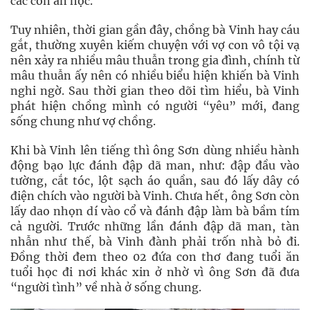
các con ăn học.
Tuy nhiên, thời gian gần đây, chồng bà Vinh hay cáu
gắt, thường xuyên kiếm chuyện với vợ con vô tội vạ
nên xảy ra nhiều mâu thuẫn trong gia đình, chính từ
mâu thuẫn ấy nên có nhiều biểu hiện khiến bà Vinh
nghi ngờ. Sau thời gian theo dõi tìm hiểu, bà Vinh
phát hiện chồng mình có người “yêu” mới, đang
sống chung như vợ chồng.
Khi bà Vinh lên tiếng thì ông Sơn dùng nhiều hành
động bạo lực đánh đập dã man, như: đập đầu vào
tường, cắt tóc, lột sạch áo quần, sau đó lấy dây có
điện chích vào người bà Vinh. Chưa hết, ông Sơn còn
lấy dao nhọn dí vào cổ và đánh đập làm bà bầm tím
cả người. Trước những lần đánh đập dã man, tàn
nhẫn như thế, bà Vinh đành phải trốn nhà bỏ đi.
Đồng thời đem theo 02 đứa con thơ đang tuổi ăn
tuổi học đi nơi khác xin ở nhờ vì ông Sơn đã đưa
“người tình” về nhà ở sống chung.