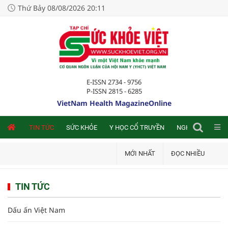
Thứ Bảy 08/08/2026 20:11
E-ISSN 2734 - 9756
P-ISSN 2815 - 6285
VietNam Health MagazineOnline
NLINE
TIN TỨC
SỨC KHỎE
Y HỌC CỔ TRUYỀN
NGHIÊN CỨU TRA
MỚI NHẤT
ĐỌC NHIỀU
TIN TỨC
Dấu ấn Việt Nam