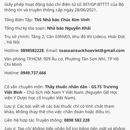
Giấy phép hoạt động báo chí điện tử số 397/GP-BTTTT của Bộ
thông tin và truyền thông cấp ngày 28/06/2021.
Tổng Biên Tập:
ThS Nhà báo Chúc Kim Vinh
Tổng thư ký tòa soạn:
Nhà báo Nguyễn Khải
Trụ sở chính: Tầng 2, Căn 03NV03, khu đô thị Lideco, Hoài Đức
, Hà Nội
Hotline:
0898582228
. Email:
toasoansuckhoeviet@gmail.com
Văn phòng TP.HCM: 909 Âu cơ, Phường Tân Sơn Nhì, TP Hồ
Chí Minh
Hotline:
0949.737.666
Cố vấn chuyên môn:
Thầy thuốc nhân dân - GS.TS Trương
Việt Bình
– Chủ tịch Hội Nam Y Việt Nam. (Nguyên GĐ Học
viện Y Dược học cổ truyền Việt Nam).
Lưu ý: Các bài viết về các bài thuốc chỉ có tính chất tham
khảo, không thay thế cho việc chẩn đoán hoặc điều trị.
Liên hệ hợp tác Truyền thông:
0898 582 228
Lưu ý: Tạp chí không tiếp nhận hỗ trợ bằng tiền mặt và không