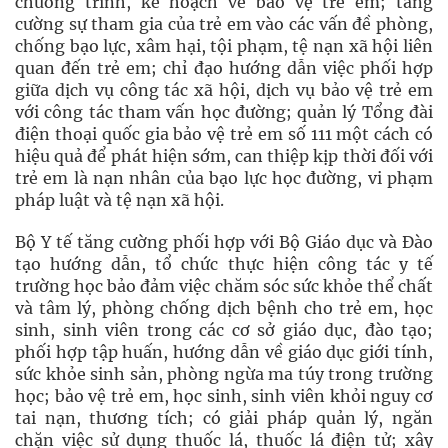
chương trình, kế hoạch về bảo vệ trẻ em; tăng
cường sự tham gia của trẻ em vào các vấn đề phòng,
chống bạo lực, xâm hại, tội phạm, tệ nạn xã hội liên
quan đến trẻ em; chỉ đạo hướng dẫn việc phối hợp
giữa dịch vụ công tác xã hội, dịch vụ bảo vệ trẻ em
với công tác tham vấn học đường; quản lý Tổng đài
điện thoại quốc gia bảo vệ trẻ em số 111 một cách có
hiệu quả để phát hiện sớm, can thiệp kịp thời đối với
trẻ em là nạn nhân của bạo lực học đường, vi phạm
pháp luật và tệ nạn xã hội.
Bộ Y tế tăng cường phối hợp với Bộ Giáo dục và Đào
tạo hướng dẫn, tổ chức thực hiện công tác y tế
trường học bảo đảm việc chăm sóc sức khỏe thể chất
và tâm lý, phòng chống dịch bệnh cho trẻ em, học
sinh, sinh viên trong các cơ sở giáo dục, đào tạo;
phối hợp tập huấn, hướng dẫn về giáo dục giới tính,
sức khỏe sinh sản, phòng ngừa ma túy trong trường
học; bảo vệ trẻ em, học sinh, sinh viên khỏi nguy cơ
tai nạn, thương tích; có giải pháp quản lý, ngăn
chặn việc sử dụng thuốc lá, thuốc lá điện tử; xây