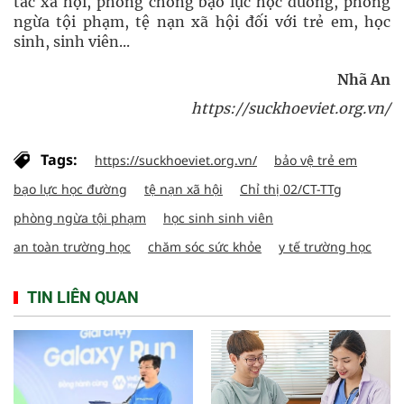
tác xã hội, phòng chống bạo lực học đường, phòng
ngừa tội phạm, tệ nạn xã hội đối với trẻ em, học
sinh, sinh viên...
Nhã An
https://suckhoeviet.org.vn/
Tags:
https://suckhoeviet.org.vn/
bảo vệ trẻ em
bạo lực học đường
tệ nạn xã hội
Chỉ thị 02/CT-TTg
phòng ngừa tội phạm
học sinh sinh viên
an toàn trường học
chăm sóc sức khỏe
y tế trường học
TIN LIÊN QUAN