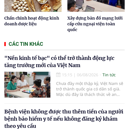
Chấn chỉnh hoạt động kinh
Xây dựng bản đồ mạng lưới
doanh dược liệu
cấp cứu ngoại viện toàn
quốc
CÁC TIN KHÁC
"Nền kinh tế bạc" có thể trở thành động lực
tăng trưởng mới của Việt Nam
15:15
|
06/08/2026
Tin tức
Chưa đầy một thập kỷ, Việt Nam sẽ
trở thành quốc gia có dân số già.
Mặc dù đây là thách thức về an
sinh xã hội, tuy nhiên cũng mở ra
"nền kinh tế bạc", lĩnh vực dự báo
có giá trị hàng tỷ USD.
Bệnh viện không được thu thêm tiền của người
bệnh bảo hiểm y tế nếu không đăng ký khám
theo yêu cầu