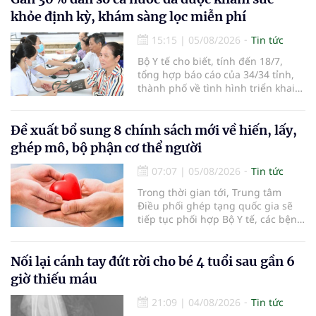
khỏe định kỳ, khám sàng lọc miễn phí
15:15
|
05/08/2026
Tin tức
Bộ Y tế cho biết, tính đến 18/7,
tổng hợp báo cáo của 34/34 tỉnh,
thành phố về tình hình triển khai
khám sức khỏe định kỳ, khám sàng
lọc miễn phí cho người dân, ghi
nhận 32.286.360 người, chiếm gần
Đề xuất bổ sung 8 chính sách mới về hiến, lấy,
30% dân số cả nước đã được khám
ghép mô, bộ phận cơ thể người
sức khỏe định kỳ năm nay.
07:07
|
05/08/2026
Tin tức
Trong thời gian tới, Trung tâm
Điều phối ghép tạng quốc gia sẽ
tiếp tục phối hợp Bộ Y tế, các bệnh
viện và các cơ quan liên quan để
mở rộng mạng lưới điều phối, tăng
cường truyền thông, hoàn thiện
Nối lại cánh tay đứt rời cho bé 4 tuổi sau gần 6
quy trình chuyên môn và hệ thống
giờ thiếu máu
pháp luật để thúc đẩy lĩnh vực
hiến và ghép mô tạng.
21:09
|
04/08/2026
Tin tức