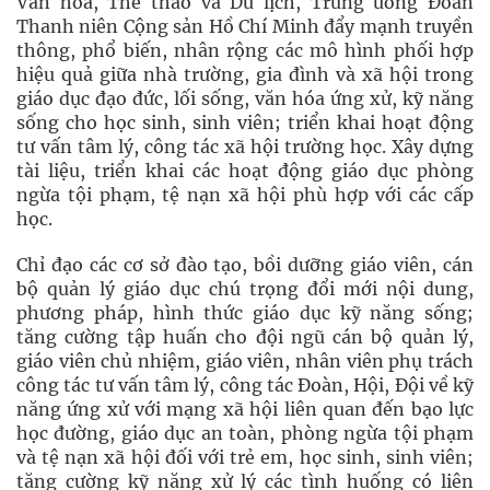
Văn hóa, Thể thao và Du lịch, Trung ương Đoàn
Thanh niên Cộng sản Hồ Chí Minh đẩy mạnh truyền
thông, phổ biến, nhân rộng các mô hình phối hợp
hiệu quả giữa nhà trường, gia đình và xã hội trong
giáo dục đạo đức, lối sống, văn hóa ứng xử, kỹ năng
sống cho học sinh, sinh viên; triển khai hoạt động
tư vấn tâm lý, công tác xã hội trường học. Xây dựng
tài liệu, triển khai các hoạt động giáo dục phòng
ngừa tội phạm, tệ nạn xã hội phù hợp với các cấp
học.
Chỉ đạo các cơ sở đào tạo, bồi dưỡng giáo viên, cán
bộ quản lý giáo dục chú trọng đổi mới nội dung,
phương pháp, hình thức giáo dục kỹ năng sống;
tăng cường tập huấn cho đội ngũ cán bộ quản lý,
giáo viên chủ nhiệm, giáo viên, nhân viên phụ trách
công tác tư vấn tâm lý, công tác Đoàn, Hội, Đội về kỹ
năng ứng xử với mạng xã hội liên quan đến bạo lực
học đường, giáo dục an toàn, phòng ngừa tội phạm
và tệ nạn xã hội đối với trẻ em, học sinh, sinh viên;
tăng cường kỹ năng xử lý các tình huống có liên