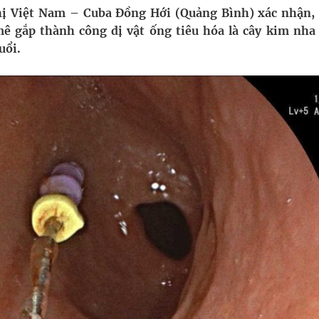
hị Việt Nam – Cuba Đồng Hới (Quảng Bình) xác nhận,
mê gắp thành công dị vật ống tiêu hóa là cây kim nha
nghiệm thực tế
uổi.
hìn phụ nữ mỗi năm