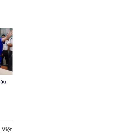
cứu
 Việt