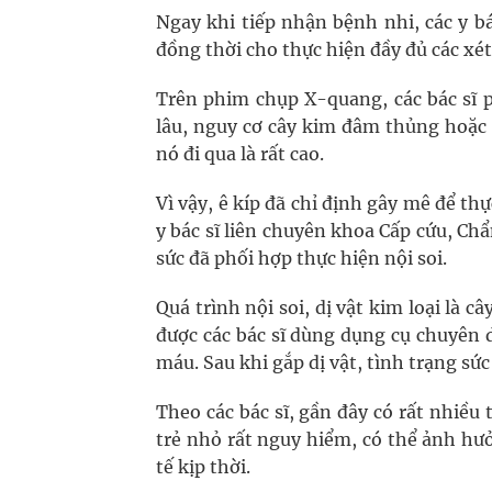
Ngay khi tiếp nhận bệnh nhi, các y bá
đồng thời cho thực hiện đầy đủ các xé
Trên phim chụp X-quang, các bác sĩ p
lâu, nguy cơ cây kim đâm thủng hoặc 
nó đi qua là rất cao.
Vì vậy, ê kíp đã chỉ định gây mê để th
y bác sĩ liên chuyên khoa Cấp cứu, C
sức đã phối hợp thực hiện nội soi.
Quá trình nội soi, dị vật kim loại là
được các bác sĩ dùng dụng cụ chuyên 
máu. Sau khi gắp dị vật, tình trạng sứ
Theo các bác sĩ, gần đây có rất nhiều 
trẻ nhỏ rất nguy hiểm, có thể ảnh hư
tế kịp thời.