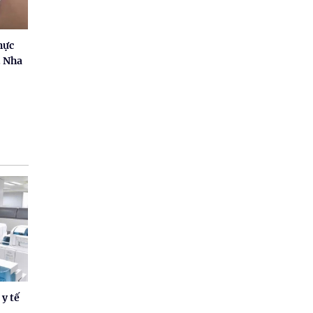
hực
. Nha
 y tế