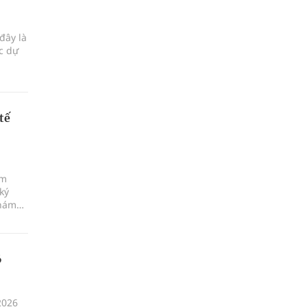
đây là
ực dự
tế
ám
ký
khám
6
2026