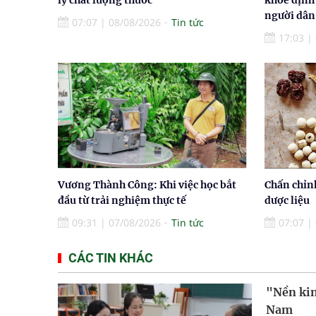
người dân
07:07
|
08/08/2026
Tin tức
17:03
|
Vương Thành Công: Khi việc học bắt
Chấn chỉn
đầu từ trải nghiệm thực tế
dược liệu
09:31
|
07/08/2026
Tin tức
07:07
|
CÁC TIN KHÁC
"Nền kin
Nam