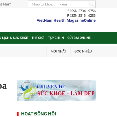
iệt Nam
E-ISSN 2734 - 9756
P-ISSN 2815 - 6285
VietNam Health MagazineOnline
U LỊCH & SỨC KHỎE
THẾ GIỚI
TẠP CHÍ IN
GỬI BÀI ONLINE
MỚI NHẤT
ĐỌC NHIỀU
oa
HOẠT ĐỘNG HỘI