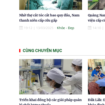
Nhờ thợ cắt tóc cắt bao quy đầu, Nam
Quảng Nam
thanh niên cấp cứu gấp
viện cấp c
19:12
|
13/03/2025
Khỏe - Đẹp
14:10
|
CÙNG CHUYÊN MỤC
Triển khai đồng bộ các giải pháp quản
Đắk Lắk: 
lý chất lượng thuốc
khỏe định