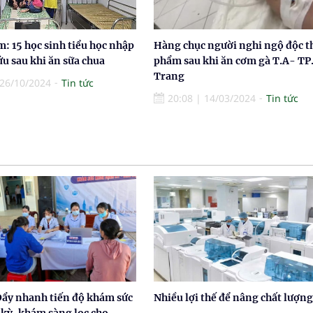
: 15 học sinh tiểu học nhập
Hàng chục người nghi ngộ độc t
ứu sau khi ăn sữa chua
phẩm sau khi ăn cơm gà T.A- TP
Trang
26/10/2024
Tin tức
20:08
|
14/03/2024
Tin tức
Đẩy nhanh tiến độ khám sức
Nhiều lợi thế để nâng chất lượng
 kỳ, khám sàng lọc cho