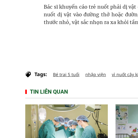
Bác sĩ khuyến cáo trẻ nuốt phải dị vật
nuốt dị vật vào đường thở hoặc đường
thước nhỏ, vật sắc nhọn ra xa khỏi tầm
Tags:
Bé trai 5 tuổi
nhập viện
vì nuốt cây 
TIN LIÊN QUAN