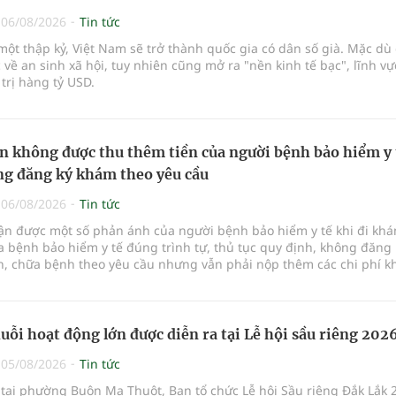
|
06/08/2026
Tin tức
ột thập kỷ, Việt Nam sẽ trở thành quốc gia có dân số già. Mặc dù 
 về an sinh xã hội, tuy nhiên cũng mở ra "nền kinh tế bạc", lĩnh v
 trị hàng tỷ USD.
n không được thu thêm tiền của người bệnh bảo hiểm y 
g đăng ký khám theo yêu cầu
|
06/08/2026
Tin tức
hận được một số phản ánh của người bệnh bảo hiểm y tế khi đi kh
 bệnh bảo hiểm y tế đúng trình tự, thủ tục quy định, không đăng 
, chữa bệnh theo yêu cầu nhưng vẫn phải nộp thêm các chi phí 
a bệnh ngoài phần cùng chi trả.
uỗi hoạt động lớn được diễn ra tại Lễ hội sầu riêng 202
|
05/08/2026
Tin tức
 tại phường Buôn Ma Thuột, Ban tổ chức Lễ hội Sầu riêng Đắk Lắk 