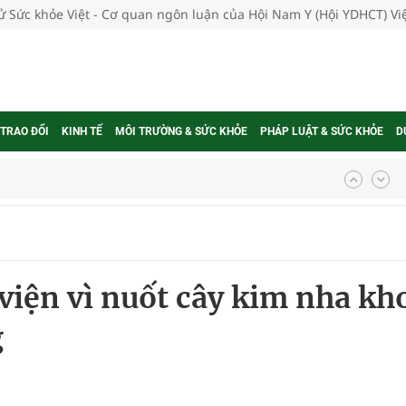
tử Sức khỏe Việt - Cơ quan ngôn luận của Hội Nam Y (Hội YDHCT) V
 TRAO ĐỔI
KINH TẾ
MÔI TRƯỜNG & SỨC KHỎE
PHÁP LUẬT & SỨC KHỎE
D
ợng thuốc
g, nhiệt độ cao nhất 35 độ
 viện vì nuốt cây kim nha kh
kỳ, khám sàng lọc cho người dân
g
ông cực hiệu quả
 chuyên gia