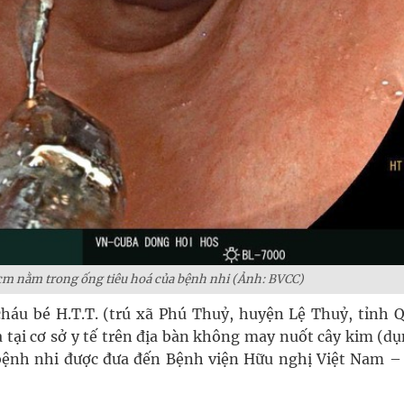
5cm nằm trong ống tiêu hoá của bệnh nhi (Ảnh: BVCC)
cháu bé H.T.T. (trú xã Phú Thuỷ, huyện Lệ Thuỷ, tỉnh 
a tại cơ sở y tế trên địa bàn không may nuốt cây kim (d
, bệnh nhi được đưa đến Bệnh viện Hữu nghị Việt Nam –