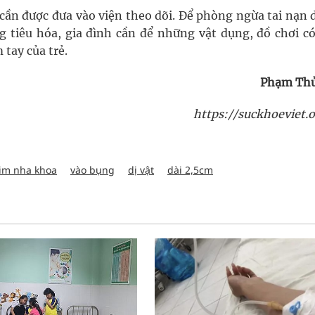
 cần được đưa vào viện theo dõi. Để phòng ngừa tai nạn 
 tiêu hóa, gia đình cần để những vật dụng, đồ chơi có
 tay của trẻ.
Phạm Th
https://suckhoeviet.o
kim nha khoa
vào bụng
dị vật
dài 2,5cm