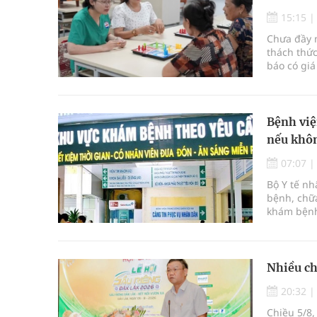
15:15
Chưa đầy m
thách thức
báo có giá
Bệnh việ
nếu khôn
07:07
Bộ Y tế n
bệnh, chữa
khám bệnh
bệnh, chữ
Nhiều ch
20:32
Chiều 5/8,