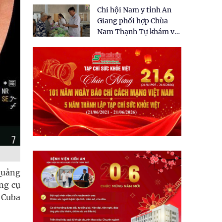
tặng quà cho 150 người
Chi hội Nam y tỉnh An
dân tại xã Tân Tập
Giang phối hợp Chùa
Nam Thạnh Tự khám và
cấp thuốc miễn phí cho
nhân dân
Quảng
ụng cụ
 Cuba