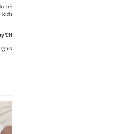
do trẻ
 kích
ủy TH
rg.vn