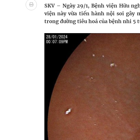
Nhiều lợi thế để nâng chất lượng y tế
SKV – Ngày 29/1, Bệnh viện Hữu ng
viện này vừa tiến hành nội soi gây 
Vương Thành Công: Khi việc học bắt đầu từ trải 
trong đường tiêu hoá của bệnh nhi 5 t
Tầm soát sớm ung thư vú giúp cứu sống hàng ng
Giải pháp nâng cao thị lực thời hiện đại