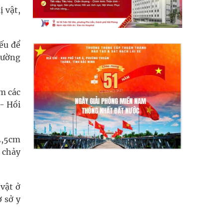
ị vật,
ếu để
đường
ồm các
- Hồi
 2,5cm
 chảy
 vật ở
 sở y