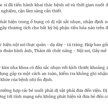
c sĩ đã tiến hành khai thác bệnh sử và thời gian nuốt d
t nghiệm, cận lâm sàng cần thiết.
hát hiện trong ổ bụng có dị vật sắt nhọn, nhận định n
gây thương tích cho bất kỳ bộ phận tiêu hóa nào trên 
ực hiện nội soi thực quản - dạ dày - tá tràng. Ekip bao g
hẩn đoán hình ảnh, Thăm dò chức năng - Nội soi, Gây mê 
 cây kim nha khoa có đầu sắc nhọn với kích thước khoảng
dụng gắp ra một cách an toàn, kiểm tra không ghi nhận
c khỏe của bệnh nhi ổn định.
trường hợp các bé nuốt phải dị vật phải đưa đến viện. Dị
ởng tới tính mạng nếu không phát hiện và đưa bé đến cơ