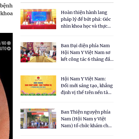
 bệnh
Hoàn thiện hành lang
 khoa
pháp lý để bứt phá: Góc
nhìn khoa học và thực
tiễn tại Tọa đàm " Đề
xuất một số nội dung
Ban Đại diện phía Nam
cho Luật Y dược cổ
Hội Nam Y Việt Nam sơ
truyền Việt Nam"
kết công tác 6 tháng đầu
năm 2026
Hội Nam Y Việt Nam:
Đổi mới sáng tạo, khẳng
định vị thế trên nền tảng
y học cổ truyền và khoa
học hiện đại
Ban Thiện nguyện phía
Nam (Hội Nam y Việt
Nam) tổ chức khám chữa
bệnh y học cổ truyền và