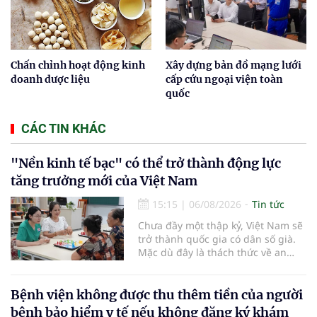
Chấn chỉnh hoạt động kinh
Xây dựng bản đồ mạng lưới
doanh dược liệu
cấp cứu ngoại viện toàn
quốc
CÁC TIN KHÁC
"Nền kinh tế bạc" có thể trở thành động lực
tăng trưởng mới của Việt Nam
15:15
|
06/08/2026
Tin tức
Chưa đầy một thập kỷ, Việt Nam sẽ
trở thành quốc gia có dân số già.
Mặc dù đây là thách thức về an
sinh xã hội, tuy nhiên cũng mở ra
"nền kinh tế bạc", lĩnh vực dự báo
có giá trị hàng tỷ USD.
Bệnh viện không được thu thêm tiền của người
bệnh bảo hiểm y tế nếu không đăng ký khám