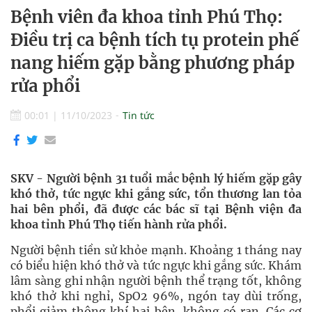
Bệnh viên đa khoa tỉnh Phú Thọ:
Điều trị ca bệnh tích tụ protein phế
nang hiếm gặp bằng phương pháp
rửa phổi
00:01
|
11/10/2023
Tin tức
SKV - Người bệnh 31 tuổi mắc bệnh lý hiếm gặp gây
khó thở, tức ngực khi gắng sức, tổn thương lan tỏa
hai bên phổi, đã được các bác sĩ tại Bệnh viện đa
khoa tỉnh Phú Thọ tiến hành rửa phổi.
Người bệnh tiền sử khỏe mạnh. Khoảng 1 tháng nay
có biểu hiện khó thở và tức ngực khi gắng sức. Khám
lâm sàng ghi nhận người bệnh thể trạng tốt, không
khó thở khi nghỉ, SpO2 96%, ngón tay dùi trống,
phổi giảm thông khí hai bên, không có ran. Các cơ