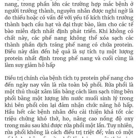
nang, trong phần lớn các trường hợp mắc bệnh ở
người trưởng thành, nguyên nhân được nghi ngờ là
do thiếu hoặc có vấn đề với yếu tố kích thích trưởng
thành bạch cầu hạt và đại thực bào, làm cho các tế
bào miễn dịch nhất định phát triển. Khi không có
chất này, các phế nang không thể xóa sạch các
thành phần dịch tráng phế nang có chứa protein.
Điều này dẫn đến hệ quả là sự tích tụ một lượng
protein nhất định trong phế nang và cuối cùng là
làm suy giảm hô hấp
Điều trị chính của bệnh tích tụ protein phế nang cho
đến ngày nay vẫn là rửa toàn bộ phổi. Rửa phổi là
một thủ thuật xâm lấn bằng cách làm sạch từng bên
phổi bằng một lượng lớn nước muối sinh lý trong
khi bên phổi còn lại đảm nhận chức năng hô hấp.
Hầu hết các bệnh nhân đều cải thiện khá tốt các
triệu chứng khó thở, ho, nâng cao nồng độ oxy
trong máu sau khi được rửa phổi một lần. Tuy nhiên,
rửa phổi không là cách điều trị triệt để; vẫn có một