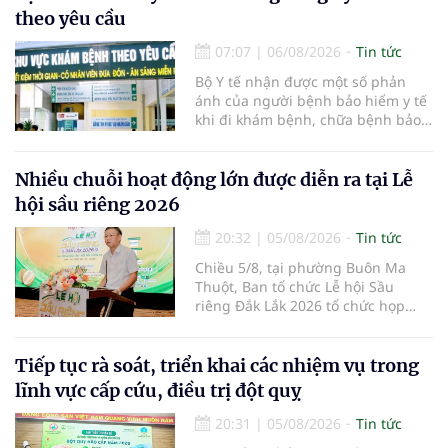
theo yêu cầu
07:07
|
06/08/2026
Tin tức
Bộ Y tế nhận được một số phản
ánh của người bệnh bảo hiểm y tế
khi đi khám bệnh, chữa bệnh bảo
hiểm y tế đúng trình tự, thủ tục
quy định, không đăng ký khám
bệnh, chữa bệnh theo yêu cầu
Nhiều chuỗi hoạt động lớn được diễn ra tại Lễ
nhưng vẫn phải nộp thêm các chi
hội sầu riêng 2026
phí khám bệnh, chữa bệnh ngoài
phần cùng chi trả.
20:32
|
05/08/2026
Tin tức
Chiều 5/8, tại phường Buôn Ma
Thuột, Ban tổ chức Lễ hội Sầu
riêng Đắk Lắk 2026 tổ chức họp
báo thông tin về các hoạt động của
Lễ hội Sầu riêng Đắk Lắk 2026.Lễ
hội Sầu riêng Đắk Lắk năm 2026 có
Tiếp tục rà soát, triển khai các nhiệm vụ trong
chủ đề “Sầu riêng Đắk Lắk – Kết nối
lĩnh vực cấp cứu, điều trị đột quỵ
vươn xa”, được tổ chức từ ngày
15/8/2026 đến ngày 02/9/2026 tại
20:31
|
05/08/2026
Tin tức
phường Buôn Ma Thuột, xã Krông