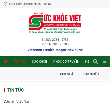
Thứ Bảy 08/08/2026 14:34
E-ISSN 2734 - 9756
P-ISSN 2815 - 6285
VietNam Health MagazineOnline
NLINE
TIN TỨC
SỨC KHỎE
Y HỌC CỔ TRUYỀN
NGHIÊN CỨU TRA
MỚI NHẤT
ĐỌC NHIỀU
TIN TỨC
Dấu ấn Việt Nam