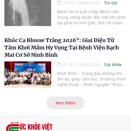
hiến và ghép mô tạng.
21:09
|
04/08/2026
Tin tức
Bệnh nhi 4 tuổi nhập Bệnh viện
Trung ương Quân đội 108 với cánh
tay phải bị nhổ giật, đứt rời hoàn
toàn do tai nạn giao thông. Dù
mạch máu, thần kinh bị tổn
thương nặng và thời gian thiếu
Khúc Ca Blouse Trắng 2026": Giai Điệu Từ
máu kéo dài, các bác sĩ đã tái lập
Tâm Khơi Mầm Hy Vọng Tại Bệnh Viện Bạch
tuần hoàn thành công sau ca vi
Mai Cơ Sở Ninh Bình
phẫu kéo dài 3 giờ.
21:00
|
04/08/2026
Sức khỏe
Ninh Bình – Trong bầu không khí
ấm áp, giàu cảm xúc, chương trình
nghệ thuật – thiện nguyện "Khúc
ca Blouse trắng" đã chính thức
khởi động hành trình năm 2026 với
điểm dừng chân đầu tiên tại Bệnh
Xem thêm
viện Bạch Mai cơ sở Ninh Bình.