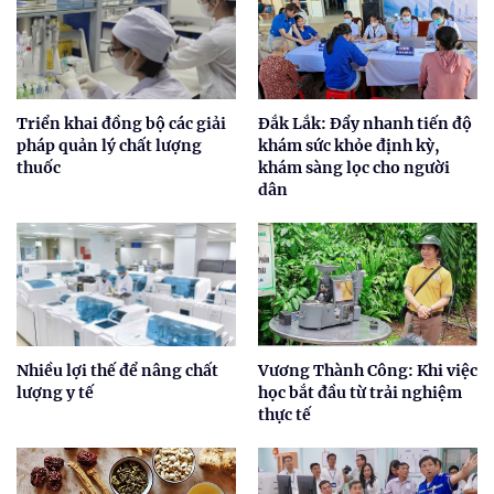
Triển khai đồng bộ các giải
Đắk Lắk: Đẩy nhanh tiến độ
pháp quản lý chất lượng
khám sức khỏe định kỳ,
thuốc
khám sàng lọc cho người
dân
Nhiều lợi thế để nâng chất
Vương Thành Công: Khi việc
lượng y tế
học bắt đầu từ trải nghiệm
thực tế