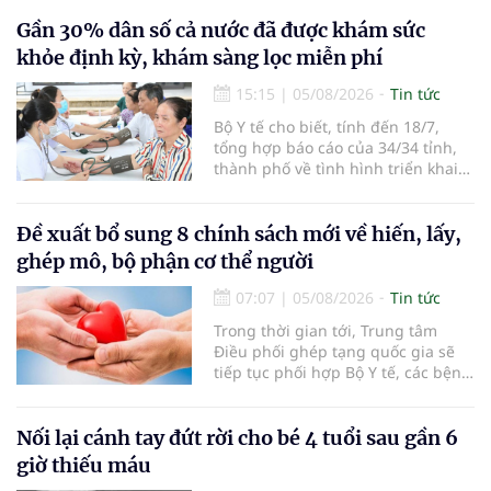
người đến khám, điều trị và đón
em bé đầu tiên chào đời.
Gần 30% dân số cả nước đã được khám sức
khỏe định kỳ, khám sàng lọc miễn phí
15:15
|
05/08/2026
Tin tức
Bộ Y tế cho biết, tính đến 18/7,
tổng hợp báo cáo của 34/34 tỉnh,
thành phố về tình hình triển khai
khám sức khỏe định kỳ, khám sàng
lọc miễn phí cho người dân, ghi
nhận 32.286.360 người, chiếm gần
Đề xuất bổ sung 8 chính sách mới về hiến, lấy,
30% dân số cả nước đã được khám
ghép mô, bộ phận cơ thể người
sức khỏe định kỳ năm nay.
07:07
|
05/08/2026
Tin tức
Trong thời gian tới, Trung tâm
Điều phối ghép tạng quốc gia sẽ
tiếp tục phối hợp Bộ Y tế, các bệnh
viện và các cơ quan liên quan để
mở rộng mạng lưới điều phối, tăng
cường truyền thông, hoàn thiện
Nối lại cánh tay đứt rời cho bé 4 tuổi sau gần 6
quy trình chuyên môn và hệ thống
giờ thiếu máu
pháp luật để thúc đẩy lĩnh vực