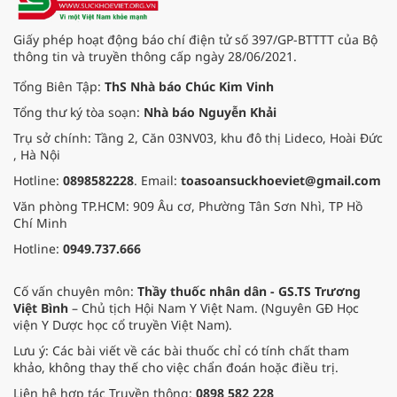
Giấy phép hoạt động báo chí điện tử số 397/GP-BTTTT của Bộ
thông tin và truyền thông cấp ngày 28/06/2021.
Tổng Biên Tập:
ThS Nhà báo Chúc Kim Vinh
Tổng thư ký tòa soạn:
Nhà báo Nguyễn Khải
Trụ sở chính: Tầng 2, Căn 03NV03, khu đô thị Lideco, Hoài Đức
, Hà Nội
Hotline:
0898582228
. Email:
toasoansuckhoeviet@gmail.com
Văn phòng TP.HCM: 909 Âu cơ, Phường Tân Sơn Nhì, TP Hồ
Chí Minh
Hotline:
0949.737.666
Cố vấn chuyên môn:
Thầy thuốc nhân dân - GS.TS Trương
Việt Bình
– Chủ tịch Hội Nam Y Việt Nam. (Nguyên GĐ Học
viện Y Dược học cổ truyền Việt Nam).
Lưu ý: Các bài viết về các bài thuốc chỉ có tính chất tham
khảo, không thay thế cho việc chẩn đoán hoặc điều trị.
Liên hệ hợp tác Truyền thông:
0898 582 228