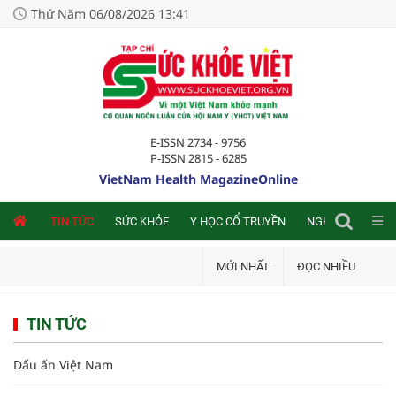
Thứ Năm 06/08/2026 13:41
E-ISSN 2734 - 9756
P-ISSN 2815 - 6285
VietNam Health MagazineOnline
NLINE
TIN TỨC
SỨC KHỎE
Y HỌC CỔ TRUYỀN
NGHIÊN CỨU TRA
MỚI NHẤT
ĐỌC NHIỀU
TIN TỨC
Dấu ấn Việt Nam