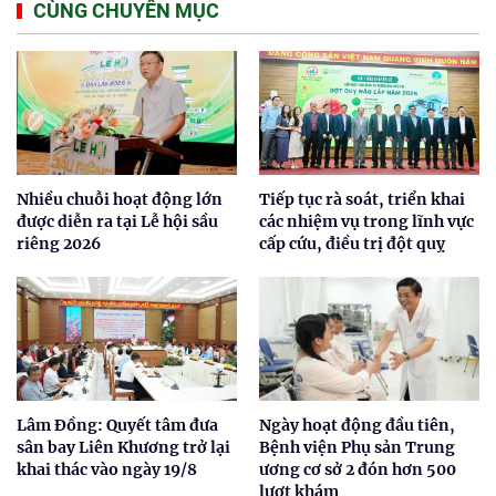
CÙNG CHUYÊN MỤC
Nhiều chuỗi hoạt động lớn
Tiếp tục rà soát, triển khai
được diễn ra tại Lễ hội sầu
các nhiệm vụ trong lĩnh vực
riêng 2026
cấp cứu, điều trị đột quỵ
Lâm Đồng: Quyết tâm đưa
Ngày hoạt động đầu tiên,
sân bay Liên Khương trở lại
Bệnh viện Phụ sản Trung
khai thác vào ngày 19/8
ương cơ sở 2 đón hơn 500
lượt khám