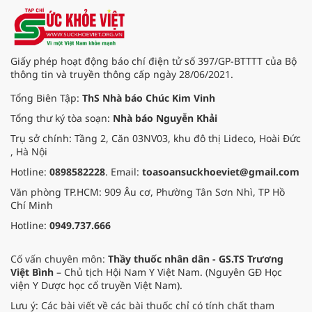
dẫn tổ chức tăng cường hoạt động
thể lực.
Giấy phép hoạt động báo chí điện tử số 397/GP-BTTTT của Bộ
thông tin và truyền thông cấp ngày 28/06/2021.
Tổng Biên Tập:
ThS Nhà báo Chúc Kim Vinh
Tổng thư ký tòa soạn:
Nhà báo Nguyễn Khải
Trụ sở chính: Tầng 2, Căn 03NV03, khu đô thị Lideco, Hoài Đức
, Hà Nội
Hotline:
0898582228
. Email:
toasoansuckhoeviet@gmail.com
Văn phòng TP.HCM: 909 Âu cơ, Phường Tân Sơn Nhì, TP Hồ
Chí Minh
Hotline:
0949.737.666
Cố vấn chuyên môn:
Thầy thuốc nhân dân - GS.TS Trương
Việt Bình
– Chủ tịch Hội Nam Y Việt Nam. (Nguyên GĐ Học
viện Y Dược học cổ truyền Việt Nam).
Lưu ý: Các bài viết về các bài thuốc chỉ có tính chất tham