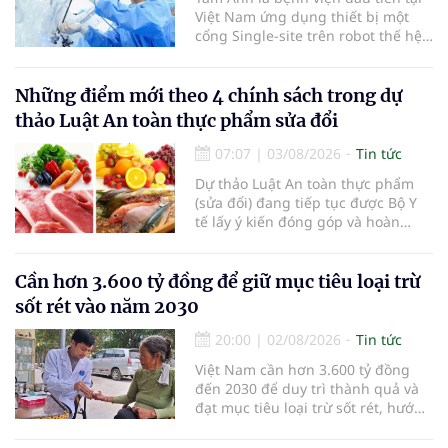
Việt Nam ứng dụng thiết bị một
cổng Single-site trên robot thế hệ
mới điều trị ung thư tuyến tiền liệt,
nhân đôi hiệu quả.
Những điểm mới theo 4 chính sách trong dự
thảo Luật An toàn thực phẩm sửa đổi
07:07
|
03/08/2026
Tin tức
Dự thảo Luật An toàn thực phẩm
(sửa đổi) đang tiếp tục được Bộ Y
tế lấy ý kiến đóng góp và hoàn
thiện với nhiều chính sách nhằm
đổi mới phương thức quản lý, tăng
cường hậu kiểm, ứng dụng chuyển
Cần hơn 3.600 tỷ đồng để giữ mục tiêu loại trừ
đổi số, kiểm soát nguy cơ theo toàn
sốt rét vào năm 2030
bộ chuỗi cung ứng và nâng cao
hiệu quả quản lý loại hình thức ăn
20:00
|
02/08/2026
Tin tức
đường phố, bếp ăn tập thể, góp
Việt Nam cần hơn 3.600 tỷ đồng
phần nâng cao hiệu quả bảo đảm
đến 2030 để duy trì thành quả và
an toàn thực phẩm trong giai đoạn
đạt mục tiêu loại trừ sốt rét, hướng
mới.
tới công nhận của WHO vào năm
2030.