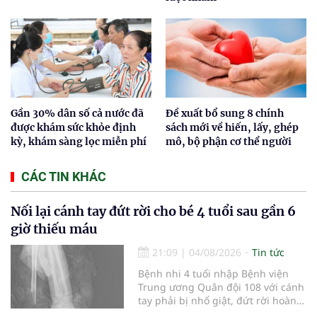
Gần 30% dân số cả nước đã
Đề xuất bổ sung 8 chính
được khám sức khỏe định
sách mới về hiến, lấy, ghép
kỳ, khám sàng lọc miễn phí
mô, bộ phận cơ thể người
CÁC TIN KHÁC
Nối lại cánh tay đứt rời cho bé 4 tuổi sau gần 6
giờ thiếu máu
21:09
|
04/08/2026
Tin tức
Bệnh nhi 4 tuổi nhập Bệnh viện
Trung ương Quân đội 108 với cánh
tay phải bị nhổ giật, đứt rời hoàn
toàn do tai nạn giao thông. Dù