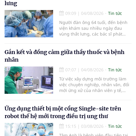
báo cáo tại Hội thảo khoa học cập
lưng
nhật chẩn đoán và điều trị bệnh lý
tiêu hóa - gan mật vừa diễn ra
09:09
|
04/08/2026
Tin tức
ngày 1/8 tại Bệnh viện Đại học
Người đàn ông 64 tuổi, đến bệnh
quốc tế Hồng Bàng.
viện khám sau nhiều ngày đau
vùng thắt lưng, các bác sĩ phát
hiện khối u thận phải kích thước
khoảng 3cm, nghi ngờ ung thư
biểu mô tế bào thận. Với khối u còn
Gắn kết và đồng cảm giữa thầy thuốc và bệnh
ở giai đoạn sớm, người bệnh được
nhân
chỉ định cắt bán phần thận phải
bằng phẫu thuật robot thay vì phải
07:07
|
04/08/2026
Tin tức
cắt bỏ toàn bộ quả thận như trước
Từ việc xây dựng môi trường làm
đây.
việc chuyên nghiệp, nhân văn, đổi
mới ứng xử của nhân viên y tế,
Bệnh viện đa khoa khu vực Phúc
Yên (tỉnh Phú Thọ) đã tạo nên sự
đồng cảm, gắn kết cao giữa thầy
Ứng dụng thiết bị một cổng Single-site trên
thuốc với bệnh nhân.
robot thế hệ mới trong điều trị ung thư
15:15
|
03/08/2026
Tin tức
Tâm Anh là bệnh viện đầu tiên tại