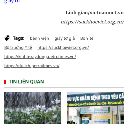
giấy tờ
Linh giao/vietnamnet.vn
https://suckhoeviet.org.vn/
Tags:
bệnh viện
giấy tờ giả
Bộ Y tế
Bộ trưởng Y tế
https://suckhoeviet.org.vn/
https://kinhtexaydung.petrotimes.vn/
https://dulich.petrotimes.vn/
TIN LIÊN QUAN