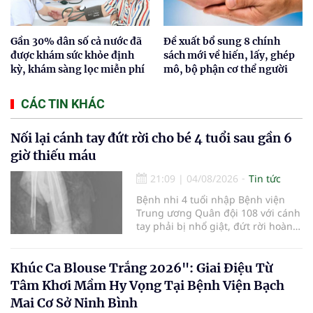
Gần 30% dân số cả nước đã
Đề xuất bổ sung 8 chính
được khám sức khỏe định
sách mới về hiến, lấy, ghép
kỳ, khám sàng lọc miễn phí
mô, bộ phận cơ thể người
CÁC TIN KHÁC
Nối lại cánh tay đứt rời cho bé 4 tuổi sau gần 6
giờ thiếu máu
21:09
|
04/08/2026
Tin tức
Bệnh nhi 4 tuổi nhập Bệnh viện
Trung ương Quân đội 108 với cánh
tay phải bị nhổ giật, đứt rời hoàn
toàn do tai nạn giao thông. Dù
mạch máu, thần kinh bị tổn
thương nặng và thời gian thiếu
Khúc Ca Blouse Trắng 2026": Giai Điệu Từ
máu kéo dài, các bác sĩ đã tái lập
Tâm Khơi Mầm Hy Vọng Tại Bệnh Viện Bạch
tuần hoàn thành công sau ca vi
Mai Cơ Sở Ninh Bình
phẫu kéo dài 3 giờ.