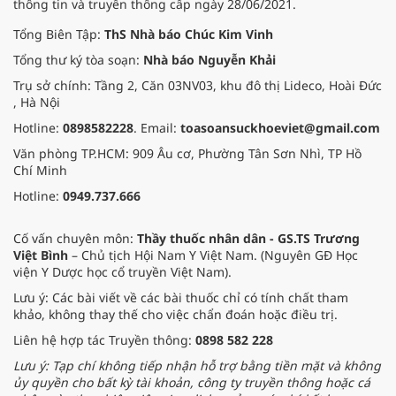
thông tin và truyền thông cấp ngày 28/06/2021.
Tổng Biên Tập:
ThS Nhà báo Chúc Kim Vinh
Tổng thư ký tòa soạn:
Nhà báo Nguyễn Khải
Trụ sở chính: Tầng 2, Căn 03NV03, khu đô thị Lideco, Hoài Đức
, Hà Nội
Hotline:
0898582228
. Email:
toasoansuckhoeviet@gmail.com
Văn phòng TP.HCM: 909 Âu cơ, Phường Tân Sơn Nhì, TP Hồ
Chí Minh
Hotline:
0949.737.666
Cố vấn chuyên môn:
Thầy thuốc nhân dân - GS.TS Trương
Việt Bình
– Chủ tịch Hội Nam Y Việt Nam. (Nguyên GĐ Học
viện Y Dược học cổ truyền Việt Nam).
Lưu ý: Các bài viết về các bài thuốc chỉ có tính chất tham
khảo, không thay thế cho việc chẩn đoán hoặc điều trị.
Liên hệ hợp tác Truyền thông:
0898 582 228
Lưu ý: Tạp chí không tiếp nhận hỗ trợ bằng tiền mặt và không
ủy quyền cho bất kỳ tài khoản, công ty truyền thông hoặc cá