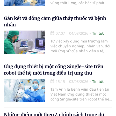
vùng thắt lưng, các bác sĩ phát
hiện khối u thận phải kích thước
khoảng 3cm, nghi ngờ ung thư
biểu mô tế bào thận. Với khối u còn
Gắn kết và đồng cảm giữa thầy thuốc và bệnh
ở giai đoạn sớm, người bệnh được
nhân
chỉ định cắt bán phần thận phải
bằng phẫu thuật robot thay vì phải
07:07
|
04/08/2026
Tin tức
cắt bỏ toàn bộ quả thận như trước
Từ việc xây dựng môi trường làm
đây.
việc chuyên nghiệp, nhân văn, đổi
mới ứng xử của nhân viên y tế,
Bệnh viện đa khoa khu vực Phúc
Yên (tỉnh Phú Thọ) đã tạo nên sự
đồng cảm, gắn kết cao giữa thầy
Ứng dụng thiết bị một cổng Single-site trên
thuốc với bệnh nhân.
robot thế hệ mới trong điều trị ung thư
15:15
|
03/08/2026
Tin tức
Tâm Anh là bệnh viện đầu tiên tại
Việt Nam ứng dụng thiết bị một
cổng Single-site trên robot thế hệ
mới điều trị ung thư tuyến tiền liệt,
nhân đôi hiệu quả.
Những điểm mới theo 4 chính sách trong dự