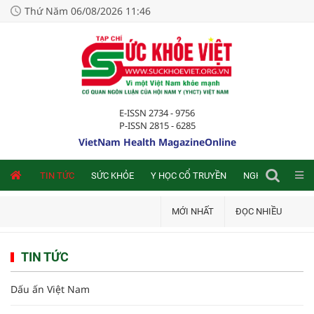
Thứ Năm 06/08/2026 11:46
E-ISSN 2734 - 9756
P-ISSN 2815 - 6285
VietNam Health MagazineOnline
NLINE
TIN TỨC
SỨC KHỎE
Y HỌC CỔ TRUYỀN
NGHIÊN CỨU TRA
MỚI NHẤT
ĐỌC NHIỀU
TIN TỨC
Dấu ấn Việt Nam