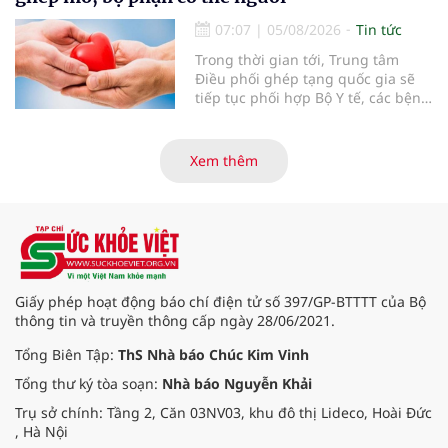
sức khỏe định kỳ năm nay.
07:07
|
05/08/2026
Tin tức
Trong thời gian tới, Trung tâm
Điều phối ghép tạng quốc gia sẽ
tiếp tục phối hợp Bộ Y tế, các bệnh
viện và các cơ quan liên quan để
mở rộng mạng lưới điều phối, tăng
cường truyền thông, hoàn thiện
Xem thêm
quy trình chuyên môn và hệ thống
pháp luật để thúc đẩy lĩnh vực
hiến và ghép mô tạng.
Giấy phép hoạt động báo chí điện tử số 397/GP-BTTTT của Bộ
thông tin và truyền thông cấp ngày 28/06/2021.
Tổng Biên Tập:
ThS Nhà báo Chúc Kim Vinh
Tổng thư ký tòa soạn:
Nhà báo Nguyễn Khải
Trụ sở chính: Tầng 2, Căn 03NV03, khu đô thị Lideco, Hoài Đức
, Hà Nội