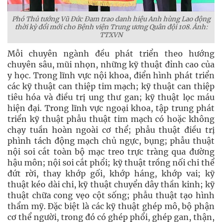
Phó Thủ tướng Vũ Đức Đam trao danh hiệu Anh hùng Lao động
thời kỳ đổi mới cho Bệnh viện Trung ương Quân đội 108. Ảnh:
TTXVN
Mỗi chuyên ngành đều phát triển theo hướng
chuyên sâu, mũi nhọn, những kỹ thuật đỉnh cao của
y học. Trong lĩnh vực nội khoa, điển hình phát triển
các kỹ thuật can thiệp tim mạch; kỹ thuật can thiệp
tiêu hóa và điều trị ung thư gan; kỹ thuật lọc máu
hiện đại. Trong lĩnh vực ngoại khoa, tập trung phát
triển kỹ thuật phẫu thuật tim mạch có hoặc không
chạy tuần hoàn ngoài cơ thể; phẫu thuật điều trị
phình tách động mạch chủ ngực, bụng; phẫu thuật
nội soi cắt toàn bộ mạc treo trực tràng qua đường
hậu môn; nội soi cắt phổi; kỹ thuật trồng nối chi thể
đứt rời, thay khớp gối, khớp háng, khớp vai; kỹ
thuật kéo dài chi, kỹ thuật chuyển dây thần kinh; kỹ
thuật chữa cong vẹo cột sống; phẫu thuật tạo hình
thẩm mỹ. Đặc biệt là các kỹ thuật ghép mô, bộ phận
cơ thể người, trong đó có ghép phổi, ghép gan, thận,