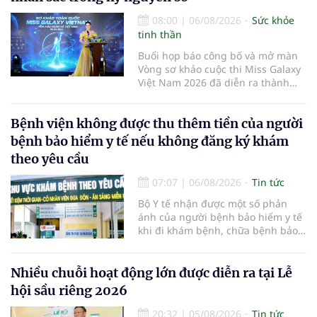
08:00
|
06/08/2026
Sức khỏe
tinh thần
Buổi họp báo công bố và mở màn
Vòng sơ khảo cuộc thi Miss Galaxy
Việt Nam 2026 đã diễn ra thành
công rực rỡ. Sự kiện đánh dấu sự
khởi đầu của một đấu trường nhan
Bệnh viện không được thu thêm tiền của người
sắc quy mô, khác biệt và tiên
phong – nơi tôn vinh vẻ đẹp thời
bệnh bảo hiểm y tế nếu không đăng ký khám
đại mới kết hợp giữa Tri thức, Bản
theo yêu cầu
lĩnh, Văn hóa và Công nghệ số
07:07
|
06/08/2026
Tin tức
Bộ Y tế nhận được một số phản
ánh của người bệnh bảo hiểm y tế
khi đi khám bệnh, chữa bệnh bảo
hiểm y tế đúng trình tự, thủ tục
quy định, không đăng ký khám
bệnh, chữa bệnh theo yêu cầu
Nhiều chuỗi hoạt động lớn được diễn ra tại Lễ
nhưng vẫn phải nộp thêm các chi
hội sầu riêng 2026
phí khám bệnh, chữa bệnh ngoài
phần cùng chi trả.
20:32
|
05/08/2026
Tin tức