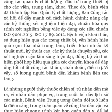
công tác quản lý chất lượng, đầu tư trang thiết bị
cho các viện, trung tâm, khoa. Theo đó, bệnh viện
đã thành lập Ban Quản lý chất lượng, Ban Công tác
xã hội để đẩy mạnh cải cách hành chính; nâng cấp
các hệ thống xét nghiệm hiện đại, chuẩn hóa quy
trình xét nghiệm bằng việc áp dụng các tiêu chuẩn
ISO 9001:2015, ISO 15189:2012. Bệnh viện khai thác,
sử dụng hiệu quả các trang thiết bị, vận hành hiệu
quả cụm tòa nhà trung tâm, triển khai nhiều kỹ
thuật mới, kỹ thuật cao, các kỹ thuật chuyên sâu, các
xét nghiệm cận lâm sàng hiện đại, đồng bộ và thực
hiện phối hợp hiệu quả giữa các chuyên khoa để đáp
ứng tốt nhất công tác khám, chẩn đoán, điều trị. Vì
vậy, số lượng người bệnh đến khám bệnh liên tục
tăng.
Là những người thầy thuốc chiến sĩ, từ nhân dân mà
ra, vì nhân dân phục vụ, trong suốt bề dày lịch sử
của mình, Bệnh viện Trung ương Quân đội 108 luôn
là điểm sáng trong toàn quân về công tác dân vận và
thực hiện chương trình kết hợp quân dân y, để lại