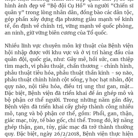
hình ảnh đẹp về “Bộ đội Cụ Hồ” và người “Chiến sĩ
quân y” trong lòng nhân dân, đồng bào các dân tộc,
góp phần xây dựng địa phương giàu mạnh về kinh
tế, ổn định về chính trị, vững mạnh về quốc phòng,
an ninh, giữ vững biên cương của Tổ quốc.
Nhiều lĩnh vực chuyên môn kỹ thuật của Bệnh viện
hội nhập được với khu vực và ở vị trí hàng đầu của
quân đội, quốc gia, như: Gây mê, hồi sức, can thiệp
tim mạch, vi phẫu thuật, chấn thương - chỉnh hình,
phẫu thuật tiêu hóa, phẫu thuật thần kinh - sọ não,
phẫu thuật chỉnh hình cột sống, y học hạt nhân, đột
qụy não, nội tiêu hóa, điều trị ung thư gan, mật...
Đặc biệt, Bệnh viện đã triển khai đề án ghép mô và
bộ phận cơ thể người. Trong những năm gần đây,
Bệnh viện đã triển khai cấy ghép thành công nhiều
mô, tạng và bộ phận cơ thể, gồm: Phổi, gan, thận,
giác mạc, tủy, tế bào gốc, chi thể. Trong đó, kỹ năng
ghép thận, gan, tủy, giác mạc đã trở thành thường
quy. Đặc biệt, ngày 26/2/2018, Bệnh viện thực hiện