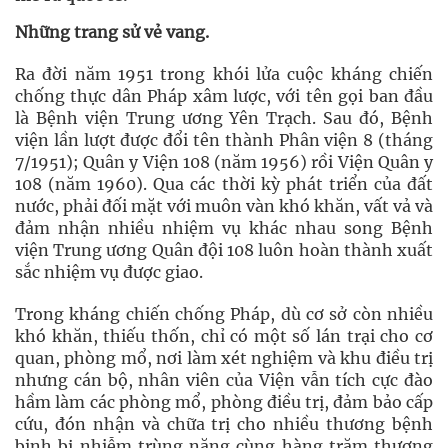
Những trang sử vẻ vang.
Ra đời năm 1951 trong khói lửa cuộc kháng chiến
chống thực dân Pháp xâm lược, với tên gọi ban đầu
là Bệnh viện Trung ương Yên Trạch. Sau đó, Bệnh
viện lần lượt được đổi tên thành Phân viện 8 (tháng
7/1951); Quân y Viện 108 (năm 1956) rồi Viện Quân y
108 (năm 1960). Qua các thời kỳ phát triển của đất
nước, phải đối mặt với muôn vàn khó khăn, vất vả và
đảm nhận nhiều nhiệm vụ khác nhau song Bệnh
viện Trung ương Quân đội 108 luôn hoàn thành xuất
sắc nhiệm vụ được giao.
Trong kháng chiến chống Pháp, dù cơ sở còn nhiều
khó khăn, thiếu thốn, chỉ có một số lán trại cho cơ
quan, phòng mổ, nơi làm xét nghiệm và khu điều trị
nhưng cán bộ, nhân viên của Viện vẫn tích cực đào
hầm làm các phòng mổ, phòng điều trị, đảm bảo cấp
cứu, đón nhận và chữa trị cho nhiều thương bệnh
binh bị nhiễm trùng nặng cùng hàng trăm thương