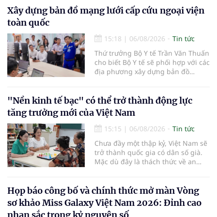
Xây dựng bản đồ mạng lưới cấp cứu ngoại viện
toàn quốc
15:18
|
06/08/2026
Tin tức
Thứ trưởng Bộ Y tế Trần Văn Thuấn
cho biết Bộ Y tế sẽ phối hợp với các
địa phương xây dựng bản đồ
mạng lưới cấp cứu ngoại viện,
đồng thời chuẩn hóa đào tạo, hoàn
thiện cơ chế tài chính và đa dạng
"Nền kinh tế bạc" có thể trở thành động lực
hóa phương tiện nhằm nâng cao
tăng trưởng mới của Việt Nam
năng lực cấp cứu trước viện trên
phạm vi cả nước.
15:15
|
06/08/2026
Tin tức
Chưa đầy một thập kỷ, Việt Nam sẽ
trở thành quốc gia có dân số già.
Mặc dù đây là thách thức về an
sinh xã hội, tuy nhiên cũng mở ra
"nền kinh tế bạc", lĩnh vực dự báo
có giá trị hàng tỷ USD.
Họp báo công bố và chính thức mở màn Vòng
sơ khảo Miss Galaxy Việt Nam 2026: Đỉnh cao
nhan sắc trong kỷ nguyên số