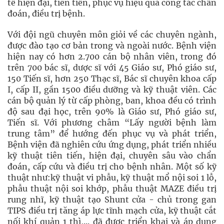
tế hiện đại, tiên tiến, phục vụ hiệu quả công tác chẩn
đoán, điều trị bệnh.
Với đội ngũ chuyên môn giỏi về các chuyên ngành,
được đào tạo cơ bản trong và ngoài nước. Bệnh viện
hiện nay có hơn 2.700 cán bộ nhân viên, trong đó
trên 700 bác sĩ, dược sĩ với 45 Giáo sư, Phó giáo sư,
150 Tiến sĩ, hơn 250 Thạc sĩ, Bác sĩ chuyên khoa cấp
I, cấp II, gần 1500 điều dưỡng và kỹ thuật viên. Các
cán bộ quản lý từ cấp phòng, ban, khoa đều có trình
độ sau đại học, trên 90% là Giáo sư, Phó giáo sư,
Tiến sĩ. Với phương châm “Lấy người bệnh làm
trung tâm” để hướng đến phục vụ và phát triển,
Bệnh viện đã nghiên cứu ứng dụng, phát triển nhiều
kỹ thuật tiên tiến, hiện đại, chuyên sâu vào chẩn
đoán, cấp cứu và điều trị cho bệnh nhân. Một số kỹ
thuật như:kỹ thuật vi phẫu, kỹ thuật mổ nội soi 1 lỗ,
phẫu thuật nội soi khớp, phẫu thuật MAZE điều trị
rung nhĩ, kỹ thuật tạo Shunt cửa - chủ trong gan
TIPS điều trị tăng áp lực tĩnh mạch cửa, kỹ thuật cắt
nối khí quản 1 thì,... đã được triển khai và áp dụng