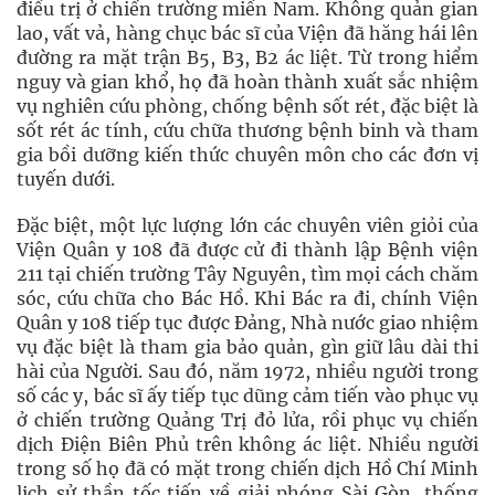
điều trị ở chiến trường miền Nam. Không quản gian
lao, vất vả, hàng chục bác sĩ của Viện đã hăng hái lên
đường ra mặt trận B5, B3, B2 ác liệt. Từ trong hiểm
nguy và gian khổ, họ đã hoàn thành xuất sắc nhiệm
vụ nghiên cứu phòng, chống bệnh sốt rét, đặc biệt là
sốt rét ác tính, cứu chữa thương bệnh binh và tham
gia bồi dưỡng kiến thức chuyên môn cho các đơn vị
tuyến dưới.
Đặc biệt, một lực lượng lớn các chuyên viên giỏi của
Viện Quân y 108 đã được cử đi thành lập Bệnh viện
211 tại chiến trường Tây Nguyên, tìm mọi cách chăm
sóc, cứu chữa cho Bác Hồ. Khi Bác ra đi, chính Viện
Quân y 108 tiếp tục được Đảng, Nhà nước giao nhiệm
vụ đặc biệt là tham gia bảo quản, gìn giữ lâu dài thi
hài của Người. Sau đó, năm 1972, nhiều người trong
số các y, bác sĩ ấy tiếp tục dũng cảm tiến vào phục vụ
ở chiến trường Quảng Trị đỏ lửa, rồi phục vụ chiến
dịch Điện Biên Phủ trên không ác liệt. Nhiều người
trong số họ đã có mặt trong chiến dịch Hồ Chí Minh
lịch sử thần tốc tiến về giải phóng Sài Gòn, thống