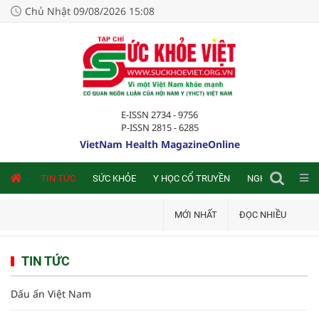
Chủ Nhật 09/08/2026 15:08
E-ISSN 2734 - 9756
P-ISSN 2815 - 6285
VietNam Health MagazineOnline
NLINE
TIN TỨC
SỨC KHỎE
Y HỌC CỔ TRUYỀN
NGHIÊN CỨU TRA
MỚI NHẤT
ĐỌC NHIỀU
TIN TỨC
Dấu ấn Việt Nam