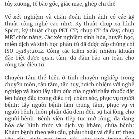
tủy xương, tế bào gốc, giác mạc, ghép chi thể.
Về xét nghiệm và chẩn đoán hình ảnh có các kỹ
thuật công nghệ cao như: Kỹ thuật chụp xạ hình
Spect; kỹ thuật chụp PET CT; chụp CT đa dãy; chụp
MRI chức năng. Các xét nghiệm sinh hóa, huyết học,
miễn dịch và sinh học phân tử đã được cấp chứng chỉ
ISO 15189:2012. Công tác kiểm soát nhiễm khuẩn
đặc biệt được quan tâm, đã đảm bảo an toàn cho
công tác điều trị.
Chuyên tâm thể hiện ở tính chuyên nghiệp trong
chuyên môn, tận tâm, tận tụy, trách nhiệm với nghề
nghiệp và luôn lấy tâm đức của người thầy thuốc đặt
lên hàng đầu trong điều trị, chăm sóc, phục vụ người
bệnh; lấy người bệnh làm trung tâm, phục vụ vì
người bệnh, luôn phấn đấu đem đến sự hài lòng cho
người bệnh. Bệnh viện tiếp tục mở rộng, đa dạng
hóa các hình thức và dịch vụ khám, chữa bệnh:
Khám bệnh theo yêu cầu, phẫu thuật và điều trị theo