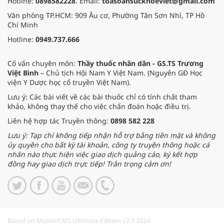
Hotline:
0898582228
. Email:
toasoansuckhoeviet@gmail.com
Văn phòng TP.HCM: 909 Âu cơ, Phường Tân Sơn Nhì, TP Hồ
Chí Minh
Hotline:
0949.737.666
Cố vấn chuyên môn:
Thầy thuốc nhân dân - GS.TS Trương
Việt Bình
– Chủ tịch Hội Nam Y Việt Nam. (Nguyên GĐ Học
viện Y Dược học cổ truyền Việt Nam).
Lưu ý: Các bài viết về các bài thuốc chỉ có tính chất tham
khảo, không thay thế cho việc chẩn đoán hoặc điều trị.
Liên hệ hợp tác Truyền thông:
0898 582 228
Lưu ý: Tạp chí không tiếp nhận hỗ trợ bằng tiền mặt và không
ủy quyền cho bất kỳ tài khoản, công ty truyền thông hoặc cá
nhân nào thực hiện việc giao dịch quảng cáo, ký kết hợp
đồng hay giao dịch trực tiếp! Trân trọng cảm ơn!
Based on MasterCMS Ultimate Edition v2.9 2024