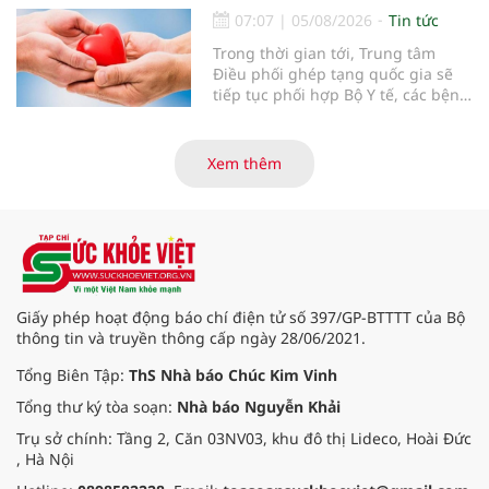
07:07
|
05/08/2026
Tin tức
Trong thời gian tới, Trung tâm
Điều phối ghép tạng quốc gia sẽ
tiếp tục phối hợp Bộ Y tế, các bệnh
viện và các cơ quan liên quan để
mở rộng mạng lưới điều phối, tăng
cường truyền thông, hoàn thiện
Xem thêm
quy trình chuyên môn và hệ thống
pháp luật để thúc đẩy lĩnh vực
hiến và ghép mô tạng.
Giấy phép hoạt động báo chí điện tử số 397/GP-BTTTT của Bộ
thông tin và truyền thông cấp ngày 28/06/2021.
Tổng Biên Tập:
ThS Nhà báo Chúc Kim Vinh
Tổng thư ký tòa soạn:
Nhà báo Nguyễn Khải
Trụ sở chính: Tầng 2, Căn 03NV03, khu đô thị Lideco, Hoài Đức
, Hà Nội