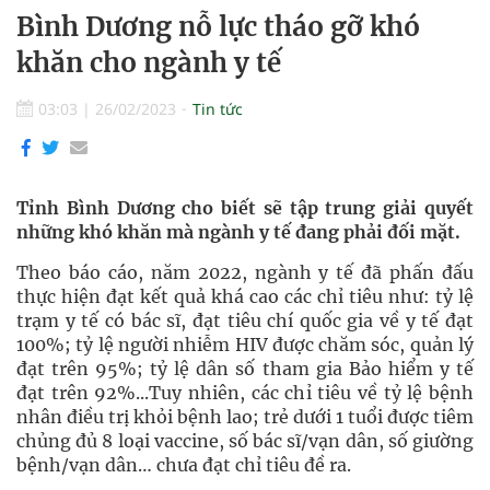
Bình Dương nỗ lực tháo gỡ khó
khăn cho ngành y tế
03:03
|
26/02/2023
Tin tức
Tỉnh Bình Dương cho biết sẽ tập trung giải quyết
những khó khăn mà ngành y tế đang phải đối mặt.
Theo báo cáo, năm 2022, ngành y tế đã phấn đấu
thực hiện đạt kết quả khá cao các chỉ tiêu như: tỷ lệ
trạm y tế có bác sĩ, đạt tiêu chí quốc gia về y tế đạt
100%; tỷ lệ người nhiễm HIV được chăm sóc, quản lý
đạt trên 95%; tỷ lệ dân số tham gia Bảo hiểm y tế
đạt trên 92%...Tuy nhiên, các chỉ tiêu về tỷ lệ bệnh
nhân điều trị khỏi bệnh lao; trẻ dưới 1 tuổi được tiêm
chủng đủ 8 loại vaccine, số bác sĩ/vạn dân, số giường
bệnh/vạn dân… chưa đạt chỉ tiêu đề ra.