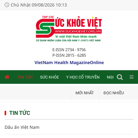
Chủ Nhật 09/08/2026 10:13
E-ISSN 2734 - 9756
P-ISSN 2815 - 6285
VietNam Health MagazineOnline
NLINE
TIN TỨC
SỨC KHỎE
Y HỌC CỔ TRUYỀN
NGHIÊN CỨU TRA
MỚI NHẤT
ĐỌC NHIỀU
TIN TỨC
Dấu ấn Việt Nam