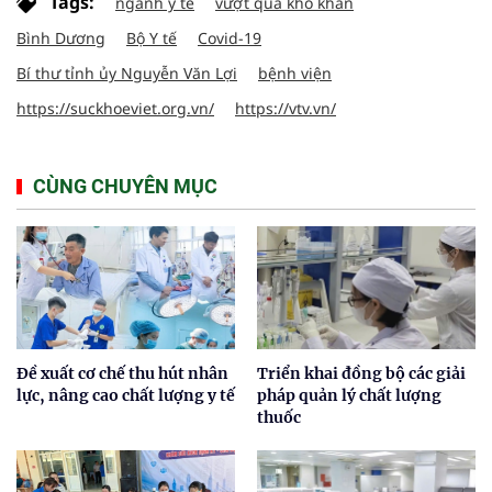
Tags:
ngành y tế
vượt qua khó khăn
Bình Dương
Bộ Y tế
Covid-19
Bí thư tỉnh ủy Nguyễn Văn Lợi
bệnh viện
https://suckhoeviet.org.vn/
https://vtv.vn/
CÙNG CHUYÊN MỤC
Đề xuất cơ chế thu hút nhân
Triển khai đồng bộ các giải
lực, nâng cao chất lượng y tế
pháp quản lý chất lượng
thuốc