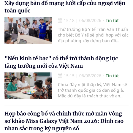
Xây dựng bản đồ mạng lưới cấp cứu ngoại viện
toàn quốc
15:18
|
06/08/2026
Tin tức
Thứ trưởng Bộ Y tế Trần Văn Thuấn
cho biết Bộ Y tế sẽ phối hợp với các
địa phương xây dựng bản đồ
mạng lưới cấp cứu ngoại viện,
đồng thời chuẩn hóa đào tạo, hoàn
thiện cơ chế tài chính và đa dạng
"Nền kinh tế bạc" có thể trở thành động lực
hóa phương tiện nhằm nâng cao
tăng trưởng mới của Việt Nam
năng lực cấp cứu trước viện trên
phạm vi cả nước.
15:15
|
06/08/2026
Tin tức
Chưa đầy một thập kỷ, Việt Nam sẽ
trở thành quốc gia có dân số già.
Mặc dù đây là thách thức về an
sinh xã hội, tuy nhiên cũng mở ra
"nền kinh tế bạc", lĩnh vực dự báo
có giá trị hàng tỷ USD.
Họp báo công bố và chính thức mở màn Vòng
sơ khảo Miss Galaxy Việt Nam 2026: Đỉnh cao
nhan sắc trong kỷ nguyên số