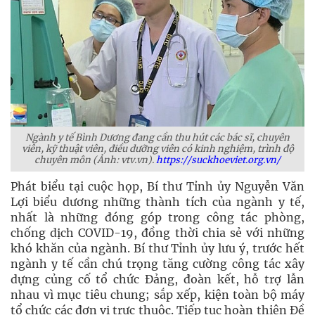
Ngành y tế Bình Dương đang cần thu hút các bác sĩ, chuyên
viên, kỹ thuật viên, điều dưỡng viên có kinh nghiệm, trình độ
chuyên môn (Ảnh: vtv.vn).
https://suckhoeviet.org.vn/
Phát biểu tại cuộc họp, Bí thư Tỉnh ủy Nguyễn Văn
Lợi biểu dương những thành tích của ngành y tế,
nhất là những đóng góp trong công tác phòng,
chống dịch COVID-19, đồng thời chia sẻ với những
khó khăn của ngành. Bí thư Tỉnh ủy lưu ý, trước hết
ngành y tế cần chú trọng tăng cường công tác xây
dựng củng cố tổ chức Đảng, đoàn kết, hỗ trợ lẫn
nhau vì mục tiêu chung; sắp xếp, kiện toàn bộ máy
tổ chức các đơn vị trực thuộc. Tiếp tục hoàn thiện Đề