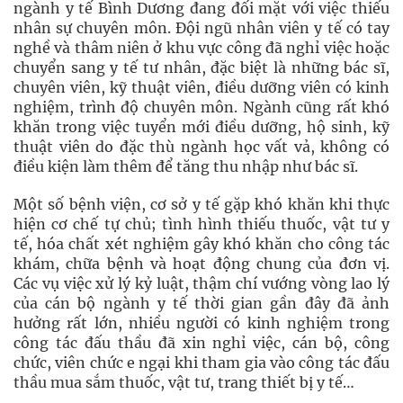
ngành y tế Bình Dương đang đối mặt với việc thiếu
nhân sự chuyên môn. Đội ngũ nhân viên y tế có tay
nghề và thâm niên ở khu vực công đã nghỉ việc hoặc
chuyển sang y tế tư nhân, đặc biệt là những bác sĩ,
chuyên viên, kỹ thuật viên, điều dưỡng viên có kinh
nghiệm, trình độ chuyên môn. Ngành cũng rất khó
khăn trong việc tuyển mới điều dưỡng, hộ sinh, kỹ
thuật viên do đặc thù ngành học vất vả, không có
điều kiện làm thêm để tăng thu nhập như bác sĩ.
Một số bệnh viện, cơ sở y tế gặp khó khăn khi thực
hiện cơ chế tự chủ; tình hình thiếu thuốc, vật tư y
tế, hóa chất xét nghiệm gây khó khăn cho công tác
khám, chữa bệnh và hoạt động chung của đơn vị.
Các vụ việc xử lý kỷ luật, thậm chí vướng vòng lao lý
của cán bộ ngành y tế thời gian gần đây đã ảnh
hưởng rất lớn, nhiều người có kinh nghiệm trong
công tác đấu thầu đã xin nghỉ việc, cán bộ, công
chức, viên chức e ngại khi tham gia vào công tác đấu
thầu mua sắm thuốc, vật tư, trang thiết bị y tế…