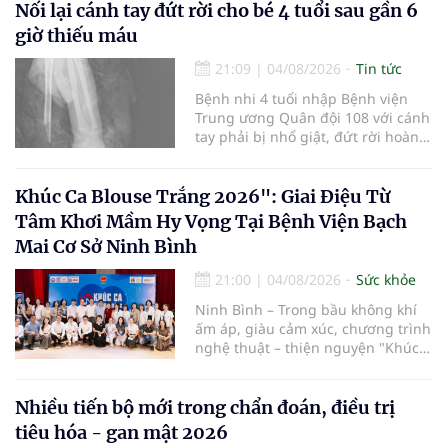
cường truyền thông, hoàn thiện
Nối lại cánh tay đứt rời cho bé 4 tuổi sau gần 6
quy trình chuyên môn và hệ thống
giờ thiếu máu
pháp luật để thúc đẩy lĩnh vực
hiến và ghép mô tạng.
21:09
|
04/08/2026
Tin tức
Bệnh nhi 4 tuổi nhập Bệnh viện
Trung ương Quân đội 108 với cánh
tay phải bị nhổ giật, đứt rời hoàn
toàn do tai nạn giao thông. Dù
mạch máu, thần kinh bị tổn
thương nặng và thời gian thiếu
Khúc Ca Blouse Trắng 2026": Giai Điệu Từ
máu kéo dài, các bác sĩ đã tái lập
Tâm Khơi Mầm Hy Vọng Tại Bệnh Viện Bạch
tuần hoàn thành công sau ca vi
Mai Cơ Sở Ninh Bình
phẫu kéo dài 3 giờ.
21:00
|
04/08/2026
Sức khỏe
Ninh Bình – Trong bầu không khí
ấm áp, giàu cảm xúc, chương trình
nghệ thuật – thiện nguyện "Khúc
ca Blouse trắng" đã chính thức
khởi động hành trình năm 2026 với
điểm dừng chân đầu tiên tại Bệnh
Nhiều tiến bộ mới trong chẩn đoán, điều trị
viện Bạch Mai cơ sở Ninh Bình.
tiêu hóa - gan mật 2026