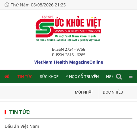
Thứ Năm 06/08/2026 21:25
E-ISSN 2734 - 9756
P-ISSN 2815 - 6285
VietNam Health MagazineOnline
NLINE
TIN TỨC
SỨC KHỎE
Y HỌC CỔ TRUYỀN
NGHIÊN CỨU TRA
MỚI NHẤT
ĐỌC NHIỀU
TIN TỨC
Dấu ấn Việt Nam