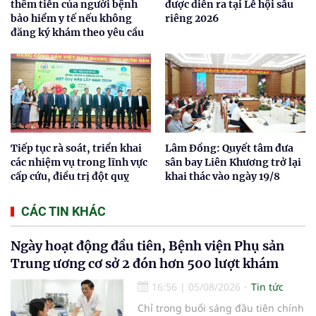
thêm tiền của người bệnh
được diễn ra tại Lễ hội sầu
bảo hiểm y tế nếu không
riêng 2026
đăng ký khám theo yêu cầu
Tiếp tục rà soát, triển khai
Lâm Đồng: Quyết tâm đưa
các nhiệm vụ trong lĩnh vực
sân bay Liên Khương trở lại
cấp cứu, điều trị đột quỵ
khai thác vào ngày 19/8
CÁC TIN KHÁC
Ngày hoạt động đầu tiên, Bệnh viện Phụ sản
Trung ương cơ sở 2 đón hơn 500 lượt khám
16:56
|
05/08/2026
Tin tức
Chỉ trong buổi sáng đầu tiên chính