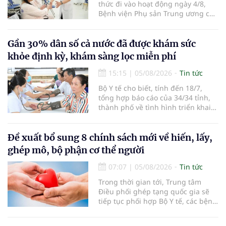
thức đi vào hoạt động ngày 4/8,
Bệnh viện Phụ sản Trung ương cơ
sở 2 đã tiếp đón hơn 500 lượt
người đến khám, điều trị và đón
em bé đầu tiên chào đời.
Gần 30% dân số cả nước đã được khám sức
khỏe định kỳ, khám sàng lọc miễn phí
15:15
|
05/08/2026
Tin tức
Bộ Y tế cho biết, tính đến 18/7,
tổng hợp báo cáo của 34/34 tỉnh,
thành phố về tình hình triển khai
khám sức khỏe định kỳ, khám sàng
lọc miễn phí cho người dân, ghi
nhận 32.286.360 người, chiếm gần
Đề xuất bổ sung 8 chính sách mới về hiến, lấy,
30% dân số cả nước đã được khám
ghép mô, bộ phận cơ thể người
sức khỏe định kỳ năm nay.
07:07
|
05/08/2026
Tin tức
Trong thời gian tới, Trung tâm
Điều phối ghép tạng quốc gia sẽ
tiếp tục phối hợp Bộ Y tế, các bệnh
viện và các cơ quan liên quan để
mở rộng mạng lưới điều phối, tăng