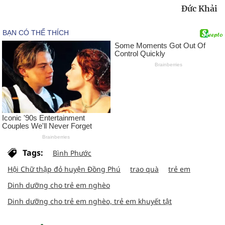
Đức Khải
Tags:
Bình Phước
Hội Chữ thập đỏ huyện Đồng Phú
trao quà
trẻ em
Dinh dưỡng cho trẻ em nghèo
Dinh dưỡng cho trẻ em nghèo, trẻ em khuyết tật