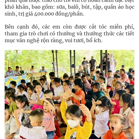
phần quà được trao cho trẻ em có hoàn cảnh đặc biệt
khó khăn, bao gồm: sữa, balô, bút, tập, quần áo học
sinh, trị giá 400.000 đồng/phần.
Bên cạnh đó, các em còn được cắt tóc miễn phí,
tham gia trò chơi có thưởng và thưởng thức các tiết
mục văn nghệ rộn ràng, vui tươi, bổ ích.