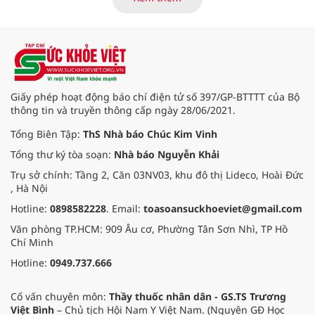
đổi số, kiểm soát nguy cơ theo toàn
bộ chuỗi cung ứng và nâng cao
hiệu quả quản lý loại hình thức ăn
đường phố, bếp ăn tập thể, góp
phần nâng cao hiệu quả bảo đảm
an toàn thực phẩm trong giai đoạn
mới.
Giấy phép hoạt động báo chí điện tử số 397/GP-BTTTT của Bộ
thông tin và truyền thông cấp ngày 28/06/2021.
Tổng Biên Tập:
ThS Nhà báo Chúc Kim Vinh
Tổng thư ký tòa soạn:
Nhà báo Nguyễn Khải
Trụ sở chính: Tầng 2, Căn 03NV03, khu đô thị Lideco, Hoài Đức
, Hà Nội
Hotline:
0898582228
. Email:
toasoansuckhoeviet@gmail.com
Văn phòng TP.HCM: 909 Âu cơ, Phường Tân Sơn Nhì, TP Hồ
Chí Minh
Hotline:
0949.737.666
Cố vấn chuyên môn:
Thầy thuốc nhân dân - GS.TS Trương
Việt Bình
– Chủ tịch Hội Nam Y Việt Nam. (Nguyên GĐ Học