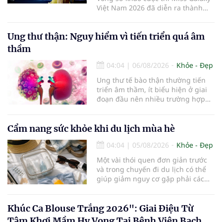
Việt Nam 2026 đã diễn ra thành
công rực rỡ. Sự kiện đánh dấu sự
khởi đầu của một đấu trường nhan
Ung thư thận: Nguy hiểm vì tiến triển quá âm
sắc quy mô, khác biệt và tiên
phong – nơi tôn vinh vẻ đẹp thời
thầm
đại mới kết hợp giữa Tri thức, Bản
lĩnh, Văn hóa và Công nghệ số
04:04
|
06/08/2026
Khỏe - Đẹp
Ung thư tế bào thận thường tiến
triển âm thầm, ít biểu hiện ở giai
đoạn đầu nên nhiều trường hợp
chỉ được phát hiện khi khối u đã
lớn hoặc xuất hiện biến chứng.
Trường hợp một bệnh nhân 79 tuổi
Cẩm nang sức khỏe khi du lịch mùa hè
có khối u tăng gấp đôi kích thước
04:04
|
05/08/2026
Khỏe - Đẹp
chỉ sau 4 tháng theo dõi là lời cảnh
báo về sự cần thiết của việc khám
Một vài thói quen đơn giản trước
sức khỏe định kỳ, đặc biệt ở người
và trong chuyến đi du lịch có thể
cao tuổi.
giúp giảm nguy cơ gặp phải các
vấn đề sức khỏe, từ đó tận hưởng
kỳ nghỉ một cách thoải mái hơn...
Khúc Ca Blouse Trắng 2026": Giai Điệu Từ
Tâm Khơi Mầm Hy Vọng Tại Bệnh Viện Bạch