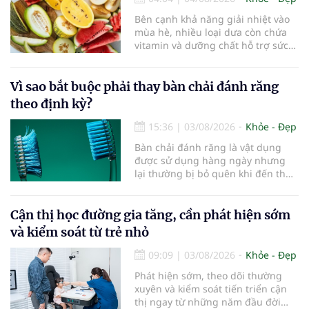
lâu hơn.
Bên cạnh khả năng giải nhiệt vào
mùa hè, nhiều loại dưa còn chứa
vitamin và dưỡng chất hỗ trợ sức
khỏe làn da...
Vì sao bắt buộc phải thay bàn chải đánh răng
theo định kỳ?
15:36
|
03/08/2026
Khỏe - Đẹp
Bàn chải đánh răng là vật dụng
được sử dụng hàng ngày nhưng
lại thường bị bỏ quên khi đến thời
điểm cần thay mới. Theo các
chuyên gia nha khoa, việc sử dụng
bàn chải quá lâu có thể làm giảm
Cận thị học đường gia tăng, cần phát hiện sớm
hiệu quả làm sạch và ảnh hưởng
và kiểm soát từ trẻ nhỏ
đến sức khỏe răng miệng...
09:09
|
03/08/2026
Khỏe - Đẹp
Phát hiện sớm, theo dõi thường
xuyên và kiểm soát tiến triển cận
thị ngay từ những năm đầu đời