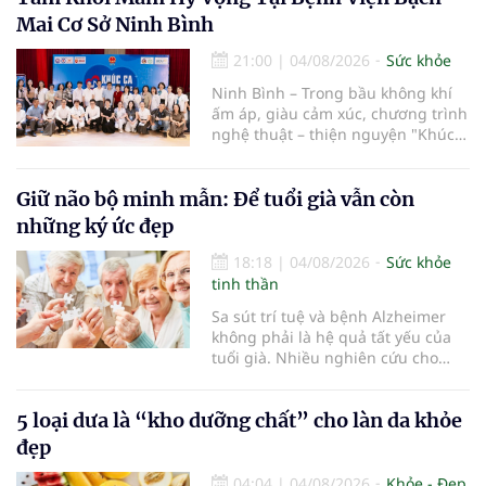
Mai Cơ Sở Ninh Bình
21:00
|
04/08/2026
Sức khỏe
Ninh Bình – Trong bầu không khí
ấm áp, giàu cảm xúc, chương trình
nghệ thuật – thiện nguyện "Khúc
ca Blouse trắng" đã chính thức
khởi động hành trình năm 2026 với
điểm dừng chân đầu tiên tại Bệnh
Giữ não bộ minh mẫn: Để tuổi già vẫn còn
viện Bạch Mai cơ sở Ninh Bình.
những ký ức đẹp
18:18
|
04/08/2026
Sức khỏe
tinh thần
Sa sút trí tuệ và bệnh Alzheimer
không phải là hệ quả tất yếu của
tuổi già. Nhiều nghiên cứu cho
thấy, duy trì lối sống lành mạnh,
kiểm soát tốt các bệnh mạn tính và
5 loại dưa là “kho dưỡng chất” cho làn da khỏe
rèn luyện trí não mỗi ngày có thể
góp phần làm chậm quá trình suy
đẹp
giảm nhận thức, giúp người cao
tuổi gìn giữ trí nhớ và sống độc lập
04:04
|
04/08/2026
Khỏe - Đẹp