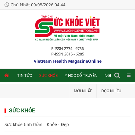
Chủ Nhật 09/08/2026 04:44
E-ISSN 2734 - 9756
P-ISSN 2815 - 6285
VietNam Health MagazineOnline
NLINE
TIN TỨC
SỨC KHỎE
Y HỌC CỔ TRUYỀN
NGHIÊN CỨU TRA
MỚI NHẤT
ĐỌC NHIỀU
SỨC KHỎE
Sức khỏe tinh thần
Khỏe - Đẹp