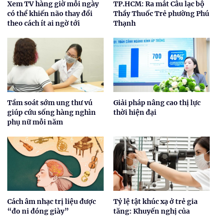
Xem TV hàng giờ mỗi ngày
TP.HCM: Ra mắt Câu lạc bộ
có thể khiến não thay đổi
Thầy Thuốc Trẻ phường Phú
theo cách ít ai ngờ tới
Thạnh
Tầm soát sớm ung thư vú
Giải pháp nâng cao thị lực
giúp cứu sống hàng nghìn
thời hiện đại
phụ nữ mỗi năm
Cách âm nhạc trị liệu được
Tỷ lệ tật khúc xạ ở trẻ gia
“đo ni đóng giày”
tăng: Khuyến nghị của