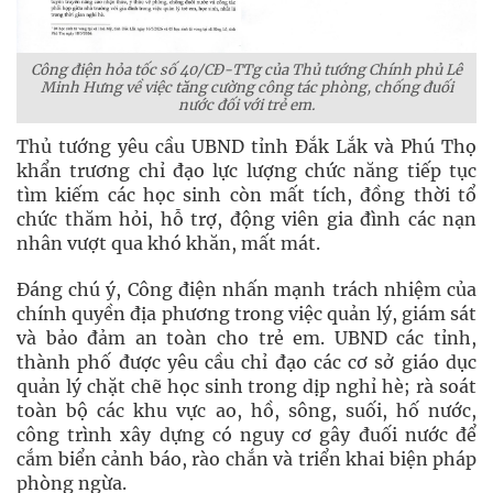
Công điện hỏa tốc số 40/CĐ-TTg của Thủ tướng Chính phủ Lê
Minh Hưng về việc tăng cường công tác phòng, chống đuối
nước đối với trẻ em.
Thủ tướng yêu cầu UBND tỉnh Đắk Lắk và Phú Thọ
khẩn trương chỉ đạo lực lượng chức năng tiếp tục
tìm kiếm các học sinh còn mất tích, đồng thời tổ
chức thăm hỏi, hỗ trợ, động viên gia đình các nạn
nhân vượt qua khó khăn, mất mát.
Đáng chú ý, Công điện nhấn mạnh trách nhiệm của
chính quyền địa phương trong việc quản lý, giám sát
và bảo đảm an toàn cho trẻ em. UBND các tỉnh,
thành phố được yêu cầu chỉ đạo các cơ sở giáo dục
quản lý chặt chẽ học sinh trong dịp nghỉ hè; rà soát
toàn bộ các khu vực ao, hồ, sông, suối, hố nước,
công trình xây dựng có nguy cơ gây đuối nước để
cắm biển cảnh báo, rào chắn và triển khai biện pháp
phòng ngừa.