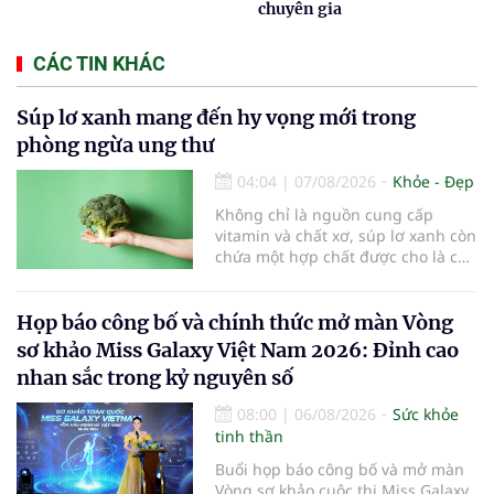
chuyên gia
CÁC TIN KHÁC
Súp lơ xanh mang đến hy vọng mới trong
phòng ngừa ung thư
04:04
|
07/08/2026
Khỏe - Đẹp
Không chỉ là nguồn cung cấp
vitamin và chất xơ, súp lơ xanh còn
chứa một hợp chất được cho là có
thể hỗ trợ nhiều cơ chế bảo vệ tự
nhiên của cơ thể...
Họp báo công bố và chính thức mở màn Vòng
sơ khảo Miss Galaxy Việt Nam 2026: Đỉnh cao
nhan sắc trong kỷ nguyên số
08:00
|
06/08/2026
Sức khỏe
tinh thần
Buổi họp báo công bố và mở màn
Vòng sơ khảo cuộc thi Miss Galaxy