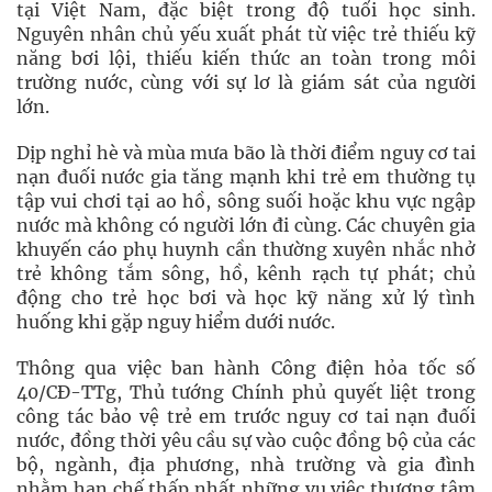
tại Việt Nam, đặc biệt trong độ tuổi học sinh.
Nguyên nhân chủ yếu xuất phát từ việc trẻ thiếu kỹ
năng bơi lội, thiếu kiến thức an toàn trong môi
trường nước, cùng với sự lơ là giám sát của người
lớn.
Dịp nghỉ hè và mùa mưa bão là thời điểm nguy cơ tai
nạn đuối nước gia tăng mạnh khi trẻ em thường tụ
tập vui chơi tại ao hồ, sông suối hoặc khu vực ngập
nước mà không có người lớn đi cùng. Các chuyên gia
khuyến cáo phụ huynh cần thường xuyên nhắc nhở
trẻ không tắm sông, hồ, kênh rạch tự phát; chủ
động cho trẻ học bơi và học kỹ năng xử lý tình
huống khi gặp nguy hiểm dưới nước.
Thông qua việc ban hành Công điện hỏa tốc số
40/CĐ-TTg, Thủ tướng Chính phủ quyết liệt trong
công tác bảo vệ trẻ em trước nguy cơ tai nạn đuối
nước, đồng thời yêu cầu sự vào cuộc đồng bộ của các
bộ, ngành, địa phương, nhà trường và gia đình
nhằm hạn chế thấp nhất những vụ việc thương tâm