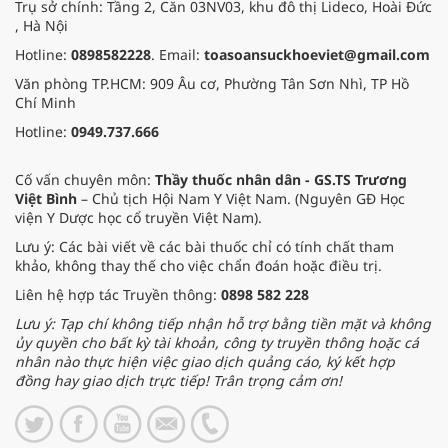
Trụ sở chính: Tầng 2, Căn 03NV03, khu đô thị Lideco, Hoài Đức
, Hà Nội
Hotline:
0898582228
. Email:
toasoansuckhoeviet@gmail.com
Văn phòng TP.HCM: 909 Âu cơ, Phường Tân Sơn Nhì, TP Hồ
Chí Minh
Hotline:
0949.737.666
Cố vấn chuyên môn:
Thầy thuốc nhân dân - GS.TS Trương
Việt Bình
– Chủ tịch Hội Nam Y Việt Nam. (Nguyên GĐ Học
viện Y Dược học cổ truyền Việt Nam).
Lưu ý: Các bài viết về các bài thuốc chỉ có tính chất tham
khảo, không thay thế cho việc chẩn đoán hoặc điều trị.
Liên hệ hợp tác Truyền thông:
0898 582 228
Lưu ý: Tạp chí không tiếp nhận hỗ trợ bằng tiền mặt và không
ủy quyền cho bất kỳ tài khoản, công ty truyền thông hoặc cá
nhân nào thực hiện việc giao dịch quảng cáo, ký kết hợp
đồng hay giao dịch trực tiếp! Trân trọng cảm ơn!