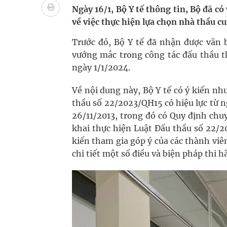
Ung thư thận: Nguy hiểm vì tiến triển quá âm th
Ngày 16/1, Bộ Y tế thông tin, Bộ đã có
về việc thực hiện lựa chọn nhà thầu c
Nhiều chuỗi hoạt động lớn được diễn ra tại Lễ hộ
Trước đó, Bộ Y tế đã nhận được văn 
Tiếp tục rà soát, triển khai các nhiệm vụ trong lĩ
vướng mắc trong công tác đấu thầu t
ngày 1/1/2024.
Lâm Đồng: Quyết tâm đưa sân bay Liên Khương trở
Về nội dung này, Bộ Y tế có ý kiến n
Tác Dụng Chống Kết Tập Tiểu Cầu Và Chống Đông
thầu số 22/2023/QH15 có hiệu lực từ 
26/11/2013, trong đó có Quy định chu
Quan Bằng Chứng Dược Lý Và Cơ Chế Phân Tử
khai thực hiện Luật Đấu thầu số 22/2
Xây dựng bản đồ mạng lưới cấp cứu ngoại viện t
kiến tham gia góp ý của các thành vi
chi tiết một số điều và biện pháp thi 