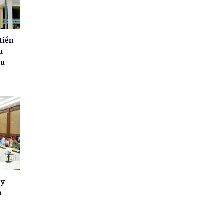
tiền
u
ầu
ay
o