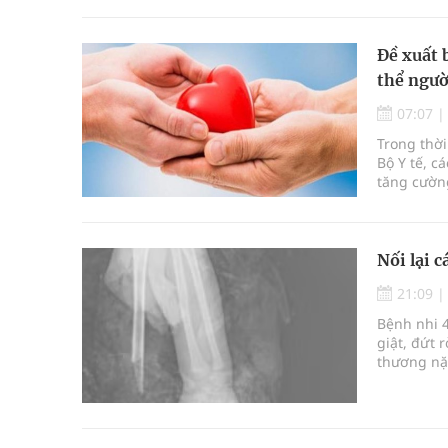
Đề xuất 
thể ngườ
07:07
Trong thời
Bộ Y tế, c
tăng cườn
để thúc đẩ
Nối lại c
21:09
Bệnh nhi 4
giật, đứt 
thương nặn
công sau c