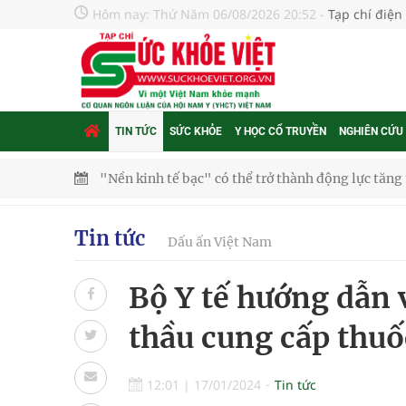
Hôm nay:
Thứ Năm 06/08/2026 20:52
-
Tạp chí điện
TIN TỨC
SỨC KHỎE
Y HỌC CỔ TRUYỀN
NGHIÊN CỨU
"Nền kinh tế bạc" có thể trở thành động lực tăn
Quảng Trị: Phát huy vai trò của chính quyền địa 
Tin tức
Dấu ấn Việt Nam
bảo vệ sức khỏe Nhân dân
Bộ Y tế hướng dẫn 
Không chỉ cắt tóc, Đông Tây Barbershop dành ng
thầu cung cấp thuố
Bệnh viện không được thu thêm tiền của người b
cầu
12:01
|
17/01/2024
Tin tức