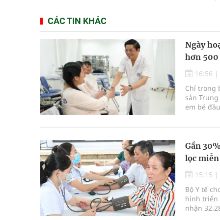
CÁC TIN KHÁC
Ngày hoạ
hơn 500
16:56
Chỉ trong 
sản Trung 
em bé đầu 
Gần 30% 
lọc miễn
15:15
Bộ Y tế ch
hình triển
nhận 32.2
định kỳ n