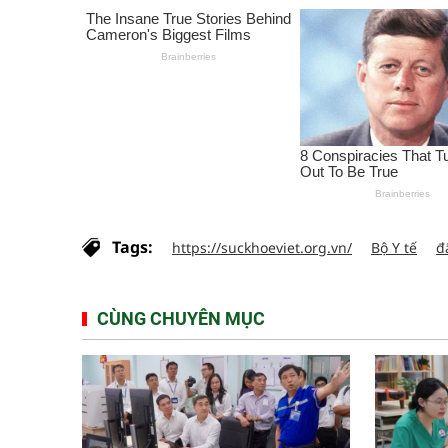
Tags:
https://suckhoeviet.org.vn/
Bộ Y tế
đ
CÙNG CHUYÊN MỤC