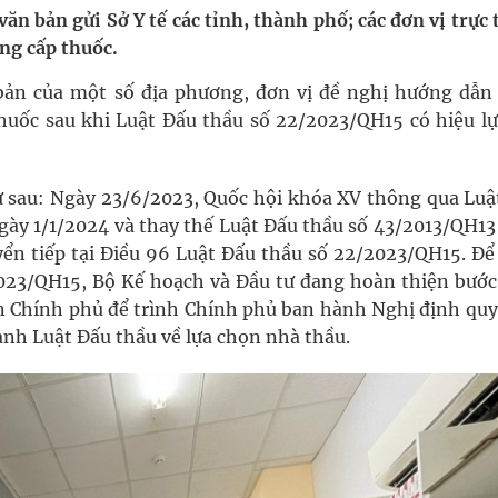
ầm
 văn bản gửi Sở Y tế các tỉnh, thành phố; các đơn vị trực
ung cấp thuốc.
i sầu riêng 2026
bản của một số địa phương, đơn vị đề nghị hướng dẫn 
nh vực cấp cứu, điều trị đột quỵ
huốc sau khi Luật Đấu thầu số 22/2023/QH15 có hiệu lự
 lại khai thác vào ngày 19/8
hư sau: Ngày 23/6/2023, Quốc hội khóa XV thông qua Luậ
 Máu Của Các Loài Nhân Sâm (Panax Spp.): Tổng
ngày 1/1/2024 và thay thế Luật Đấu thầu số 43/2013/QH13
yển tiếp tại Điều 96 Luật Đấu thầu số 22/2023/QH15. Để 
023/QH15, Bộ Kế hoạch và Đầu tư đang hoàn thiện bước 
oàn quốc
ên Chính phủ để trình Chính phủ ban hành Nghị định quy
hành Luật Đấu thầu về lựa chọn nhà thầu.