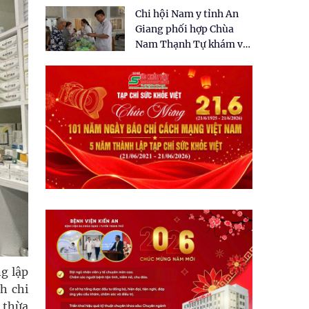
tặng quà cho 150 người
Chi hội Nam y tỉnh An
dân tại xã Tân Tập
Giang phối hợp Chùa
Nam Thạnh Tự khám và
cấp thuốc miễn phí cho
nhân dân
ng lập
h chi
 thừa