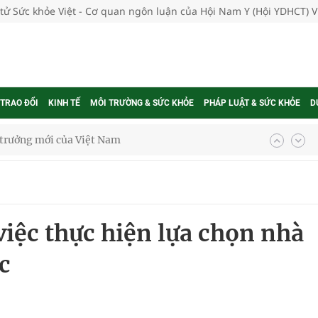
 tử Sức khỏe Việt - Cơ quan ngôn luận của Hội Nam Y (Hội YDHCT) 
 TRAO ĐỔI
KINH TẾ
MÔI TRƯỜNG & SỨC KHỎE
PHÁP LUẬT & SỨC KHỎE
D
g trưởng mới của Việt Nam
phương hai cấp trong quản lý hoạt động nha khoa,
việc thực hiện lựa chọn nhà
uồn lực cho môi trường và cộng đồng
c
ệnh bảo hiểm y tế nếu không đăng ký khám theo yêu