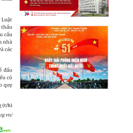
 Luật
 thầu
u cầu
ọn nhà
và các
ề đấu
nếu có
o quy
 (t/h)
rg.vn/