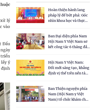
 thuộc
Hoàn thiện hành lang
pháp lý để bứt phá: Góc
xử lý
nhìn khoa học và thực
tiễn tại Tọa đàm " Đề
c vào
xuất một số nội dung
Ban Đại diện phía Nam
cho Luật Y dược cổ
Hội Nam Y Việt Nam sơ
truyền Việt Nam"
t Đấu
kết công tác 6 tháng đầu
 ngày
năm 2026
triển
lấy ý
Hội Nam Y Việt Nam:
Đổi mới sáng tạo, khẳng
 định
định vị thế trên nền tảng
y học cổ truyền và khoa
học hiện đại
Ban Thiện nguyện phía
Nam (Hội Nam y Việt
Nam) tổ chức khám chữa
bệnh y học cổ truyền và