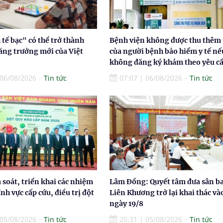
tế bạc" có thể trở thành
Bệnh viện không được thu thêm 
ăng trưởng mới của Việt
của người bệnh bảo hiểm y tế nế
không đăng ký khám theo yêu c
06/08/2026
Tin tức
07:07
|
06/08/2026
Tin tức
à soát, triển khai các nhiệm
Lâm Đồng: Quyết tâm đưa sân b
ĩnh vực cấp cứu, điều trị đột
Liên Khương trở lại khai thác và
ngày 19/8
05/08/2026
Tin tức
20:31
|
05/08/2026
Tin tức