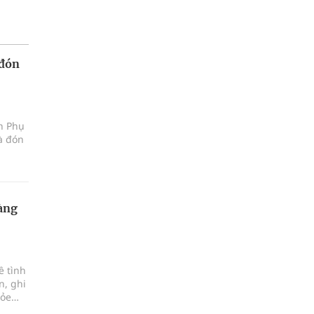
 đón
ện Phụ
à đón
àng
ề tình
n, ghi
hỏe