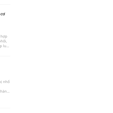
 cơ
i hợp
phối,
p luật
bị nhổ
 thành