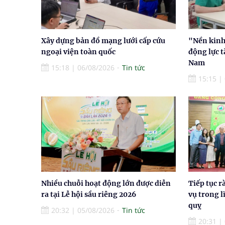
Xây dựng bản đồ mạng lưới cấp cứu
"Nền kinh 
ngoại viện toàn quốc
động lực t
Nam
15:18
|
06/08/2026
Tin tức
15:15
|
Nhiều chuỗi hoạt động lớn được diễn
Tiếp tục r
ra tại Lễ hội sầu riêng 2026
vụ trong l
quỵ
20:32
|
05/08/2026
Tin tức
20:31
|