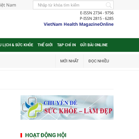
Việt Nam
E-ISSN 2734 - 9756
P-ISSN 2815 - 6285
VietNam Health MagazineOnline
U LỊCH & SỨC KHỎE
THẾ GIỚI
TẠP CHÍ IN
GỬI BÀI ONLINE
MỚI NHẤT
ĐỌC NHIỀU
HOẠT ĐỘNG HỘI