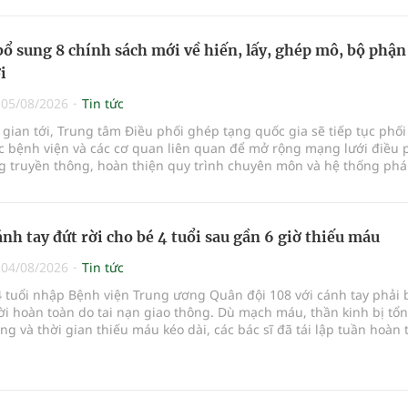
bổ sung 8 chính sách mới về hiến, lấy, ghép mô, bộ phận
i
|
05/08/2026
Tin tức
 gian tới, Trung tâm Điều phối ghép tạng quốc gia sẽ tiếp tục phố
ác bệnh viện và các cơ quan liên quan để mở rộng mạng lưới điều 
g truyền thông, hoàn thiện quy trình chuyên môn và hệ thống phá
y lĩnh vực hiến và ghép mô tạng.
ánh tay đứt rời cho bé 4 tuổi sau gần 6 giờ thiếu máu
|
04/08/2026
Tin tức
 tuổi nhập Bệnh viện Trung ương Quân đội 108 với cánh tay phải 
rời hoàn toàn do tai nạn giao thông. Dù mạch máu, thần kinh bị tổn
g và thời gian thiếu máu kéo dài, các bác sĩ đã tái lập tuần hoàn
a vi phẫu kéo dài 3 giờ.