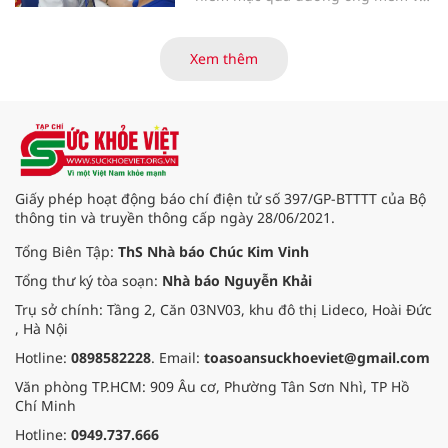
các tiến bộ mới hướng tới "chữa
khỏi chức năng" bệnh viêm gan B
là những nội dung trọng tâm được
Xem thêm
báo cáo tại Hội thảo khoa học cập
nhật chẩn đoán và điều trị bệnh lý
tiêu hóa - gan mật vừa diễn ra
ngày 1/8 tại Bệnh viện Đại học
quốc tế Hồng Bàng.
Giấy phép hoạt động báo chí điện tử số 397/GP-BTTTT của Bộ
thông tin và truyền thông cấp ngày 28/06/2021.
Tổng Biên Tập:
ThS Nhà báo Chúc Kim Vinh
Tổng thư ký tòa soạn:
Nhà báo Nguyễn Khải
Trụ sở chính: Tầng 2, Căn 03NV03, khu đô thị Lideco, Hoài Đức
, Hà Nội
Hotline:
0898582228
. Email:
toasoansuckhoeviet@gmail.com
Văn phòng TP.HCM: 909 Âu cơ, Phường Tân Sơn Nhì, TP Hồ
Chí Minh
Hotline:
0949.737.666