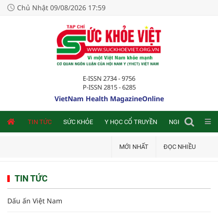
Chủ Nhật 09/08/2026 17:59
E-ISSN 2734 - 9756
P-ISSN 2815 - 6285
VietNam Health MagazineOnline
NLINE
TIN TỨC
SỨC KHỎE
Y HỌC CỔ TRUYỀN
NGHIÊN CỨU TRA
MỚI NHẤT
ĐỌC NHIỀU
TIN TỨC
Dấu ấn Việt Nam