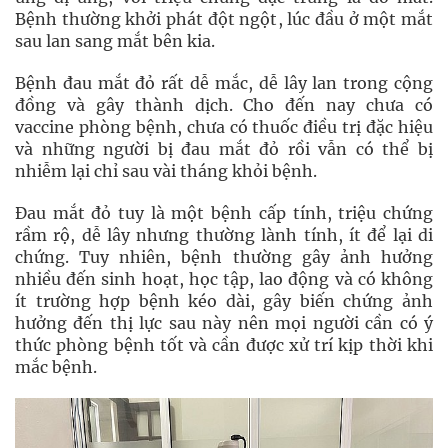
Bệnh thường khởi phát đột ngột, lúc đầu ở một mắt
sau lan sang mắt bên kia.
Bệnh đau mắt đỏ rất dễ mắc, dễ lây lan trong cộng
đồng và gây thành dịch. Cho đến nay chưa có
vaccine phòng bệnh, chưa có thuốc điều trị đặc hiệu
và những người bị đau mắt đỏ rồi vẫn có thể bị
nhiễm lại chỉ sau vài tháng khỏi bệnh.
Đau mắt đỏ tuy là một bệnh cấp tính, triệu chứng
rầm rộ, dễ lây nhưng thường lành tính, ít để lại di
chứng. Tuy nhiên, bệnh thường gây ảnh hưởng
nhiều đến sinh hoạt, học tập, lao động và có không
ít trường hợp bệnh kéo dài, gây biến chứng ảnh
hưởng đến thị lực sau này nên mọi người cần có ý
thức phòng bệnh tốt và cần được xử trí kịp thời khi
mắc bệnh.