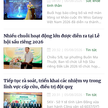
08:00
|
06/08/2026
Sức khỏe
tinh thần
Buổi họp báo công bố và mở màn
Vòng sơ khảo cuộc thi Miss Galaxy
Việt Nam 2026 đã diễn ra thành
công rực rỡ. Sự kiện đánh dấu sự
khởi đầu của một đấu trường nhan
Nhiều chuỗi hoạt động lớn được diễn ra tại Lễ
sắc quy mô, khác biệt và tiên
phong – nơi tôn vinh vẻ đẹp thời
hội sầu riêng 2026
đại mới kết hợp giữa Tri thức, Bản
lĩnh, Văn hóa và Công nghệ số
20:32
|
05/08/2026
Tin tức
Chiều 5/8, tại phường Buôn Ma
Thuột, Ban tổ chức Lễ hội Sầu
riêng Đắk Lắk 2026 tổ chức họp
báo thông tin về các hoạt động của
Lễ hội Sầu riêng Đắk Lắk 2026.Lễ
hội Sầu riêng Đắk Lắk năm 2026 có
Tiếp tục rà soát, triển khai các nhiệm vụ trong
chủ đề “Sầu riêng Đắk Lắk – Kết nối
lĩnh vực cấp cứu, điều trị đột quỵ
vươn xa”, được tổ chức từ ngày
15/8/2026 đến ngày 02/9/2026 tại
20:31
|
05/08/2026
Tin tức
phường Buôn Ma Thuột, xã Krông
SKV - Sở Y tế tỉnh Lâm Đồng vừa
Pắc, phường Tuy Hòa và một số xã
ban hành Công văn số 6037/SYT-
trồng sầu riêng trên địa bàn tỉnh.