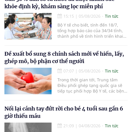
khỏe định kỳ, khám sàng lọc miễn phí
15:15
|
05/08/2026
Tin tức
Bộ Y tế cho biết, tính đến 18/7,
tổng hợp báo cáo của 34/34 tỉnh,
thành phố về tình hình triển khai
khám sức khỏe định kỳ, khám sàng
lọc miễn phí cho người dân, ghi
nhận 32.286.360 người, chiếm gần
Đề xuất bổ sung 8 chính sách mới về hiến, lấy,
30% dân số cả nước đã được khám
ghép mô, bộ phận cơ thể người
sức khỏe định kỳ năm nay.
07:07
|
05/08/2026
Tin tức
Trong thời gian tới, Trung tâm
Điều phối ghép tạng quốc gia sẽ
tiếp tục phối hợp Bộ Y tế, các bệnh
viện và các cơ quan liên quan để
mở rộng mạng lưới điều phối, tăng
cường truyền thông, hoàn thiện
Nối lại cánh tay đứt rời cho bé 4 tuổi sau gần 6
quy trình chuyên môn và hệ thống
giờ thiếu máu
pháp luật để thúc đẩy lĩnh vực
hiến và ghép mô tạng.
21:09
|
04/08/2026
Tin tức