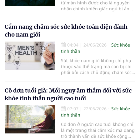
từ màn hình được cho là nguyên
nhân chính khiến giấc ngủ bị ảnh
hưởng. Tuy nhiên, các bằng chứng
khoa học gần đây cho thấy bức
Cẩm nang chăm sóc sức khỏe toàn diện dành
tranh phức tạp hơn tưởng tượng...
cho nam giới
04:04
|
24/06/2026
Sức khỏe
tinh thần
Sức khỏe nam giới không chỉ phụ
thuộc vào thể trạng mà còn bị chi
phối bởi cách chủ động chăm sóc
và phát hiện sớm các vấn đề tiềm
ẩn. Những thay đổi nhỏ trong thói
Cô đơn tuổi già: Mối nguy âm thầm đối với sức
quen và nhận thức có thể tạo ra
khác biệt lớn về lâu dài...
khỏe tinh thần người cao tuổi
07:07
|
22/06/2026
Sức khỏe
tinh thần
Cô đơn ở người cao tuổi không chỉ
là một trạng thái cảm xúc mà đang
trở thành vấn đề sức khỏe cộng