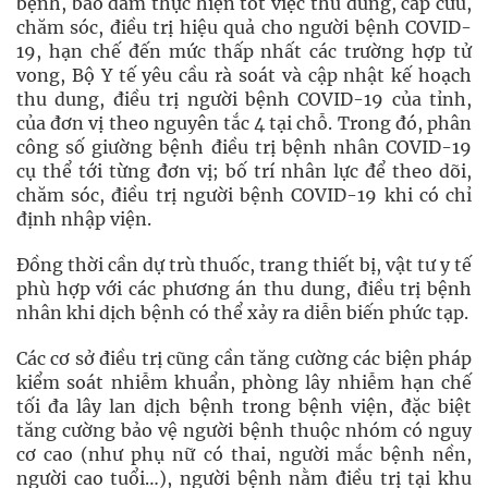
bệnh, bảo đảm thực hiện tốt việc thu dung, cấp cứu,
chăm sóc, điều trị hiệu quả cho người bệnh COVID-
19, hạn chế đến mức thấp nhất các trường hợp tử
vong, Bộ Y tế yêu cầu rà soát và cập nhật kế hoạch
thu dung, điều trị người bệnh COVID-19 của tỉnh,
của đơn vị theo nguyên tắc 4 tại chỗ. Trong đó, phân
công số giường bệnh điều trị bệnh nhân COVID-19
cụ thể tới từng đơn vị; bố trí nhân lực để theo dõi,
chăm sóc, điều trị người bệnh COVID-19 khi có chỉ
định nhập viện.
Đồng thời cần dự trù thuốc, trang thiết bị, vật tư y tế
phù hợp với các phương án thu dung, điều trị bệnh
nhân khi dịch bệnh có thể xảy ra diễn biến phức tạp.
Các cơ sở điều trị cũng cần tăng cường các biện pháp
kiểm soát nhiễm khuẩn, phòng lây nhiễm hạn chế
tối đa lây lan dịch bệnh trong bệnh viện, đặc biệt
tăng cường bảo vệ người bệnh thuộc nhóm có nguy
cơ cao (như phụ nữ có thai, người mắc bệnh nền,
người cao tuổi…), người bệnh nằm điều trị tại khu