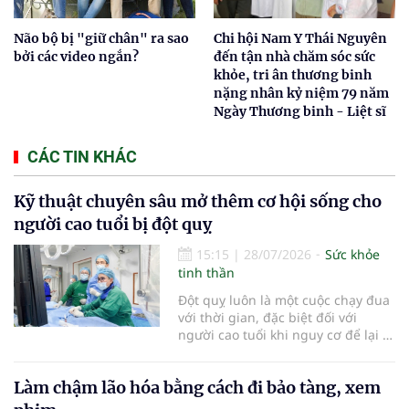
Não bộ bị "giữ chân" ra sao
Chi hội Nam Y Thái Nguyên
bởi các video ngắn?
đến tận nhà chăm sóc sức
khỏe, tri ân thương binh
nặng nhân kỷ niệm 79 năm
Ngày Thương binh - Liệt sĩ
CÁC TIN KHÁC
Kỹ thuật chuyên sâu mở thêm cơ hội sống cho
người cao tuổi bị đột quỵ
15:15
|
28/07/2026
Sức khỏe
tinh thần
Đột quỵ luôn là một cuộc chạy đua
với thời gian, đặc biệt đối với
người cao tuổi khi nguy cơ để lại di
chứng nặng nề hoặc mất khả năng
phục hồi rất cao nếu không được
Làm chậm lão hóa bằng cách đi bảo tàng, xem
cấp cứu kịp thời. Mỗi phút trôi qua
khi xảy ra đột quỵ, gần 2 triệu tế