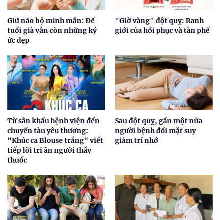
Giữ não bộ minh mẫn: Để
"Giờ vàng" đột quỵ: Ranh
tuổi già vẫn còn những ký
giới của hồi phục và tàn phế
ức đẹp
Từ sân khấu bệnh viện đến
Sau đột quỵ, gần một nửa
chuyến tàu yêu thương:
người bệnh đối mặt suy
"Khúc ca Blouse trắng" viết
giảm trí nhớ
tiếp lời tri ân người thầy
thuốc