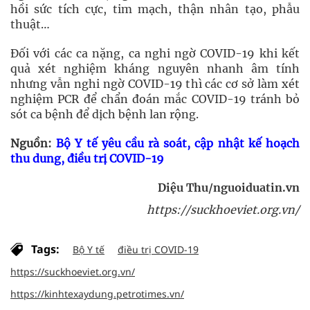
hồi sức tích cực, tim mạch, thận nhân tạo, phẫu
thuật…
Đối với các ca nặng, ca nghi ngờ COVID-19 khi kết
quả xét nghiệm kháng nguyên nhanh âm tính
nhưng vẫn nghi ngờ COVID-19 thì các cơ sở làm xét
nghiệm PCR để chẩn đoán mắc COVID-19 tránh bỏ
sót ca bệnh để dịch bệnh lan rộng.
Nguồn:
Bộ Y tế yêu cầu rà soát, cập nhật kế hoạch
thu dung, điều trị COVID-19
Diệu Thu/nguoiduatin.vn
https://suckhoeviet.org.vn/
Tags:
Bộ Y tế
điều trị COVID-19
https://suckhoeviet.org.vn/
https://kinhtexaydung.petrotimes.vn/