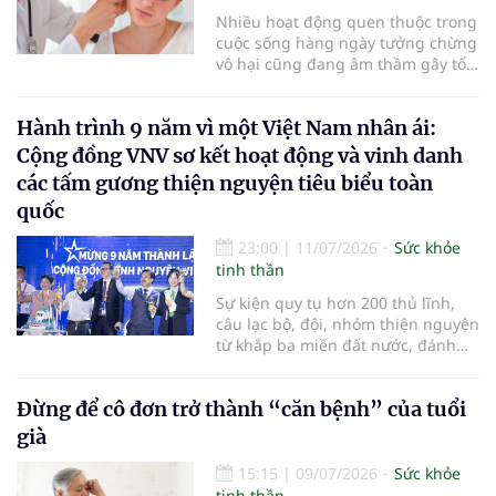
Nhiều hoạt động quen thuộc trong
cuộc sống hàng ngày tưởng chừng
vô hại cũng đang âm thầm gây tổn
thương cho đôi tai. Việc bảo vệ
thính giác từ sớm có thể giúp duy
Hành trình 9 năm vì một Việt Nam nhân ái:
trì khả năng nghe trong nhiều
thập kỷ sau này…
Cộng đồng VNV sơ kết hoạt động và vinh danh
các tấm gương thiện nguyện tiêu biểu toàn
quốc
23:00
|
11/07/2026
Sức khỏe
tinh thần
Sự kiện quy tụ hơn 200 thủ lĩnh,
câu lạc bộ, đội, nhóm thiện nguyện
từ khắp ba miền đất nước, đánh
dấu chặng đường gần một thập kỷ
bền bỉ kết nối yêu thương và chính
Đừng để cô đơn trở thành “căn bệnh” của tuổi
thức ra mắt Mạng lưới Hội viên
VNV hướng tới kỷ nguyên phát
già
triển bền vững
15:15
|
09/07/2026
Sức khỏe
tinh thần