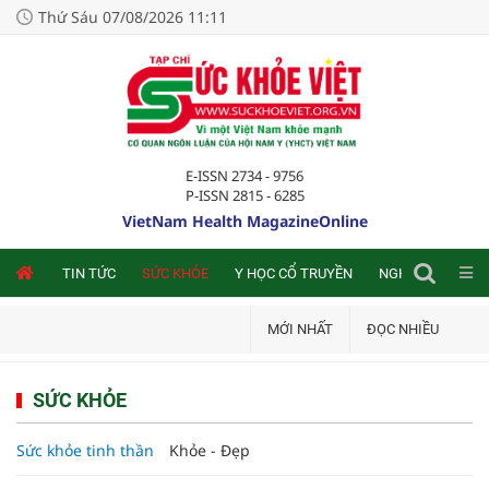
Thứ Sáu 07/08/2026 11:11
E-ISSN 2734 - 9756
P-ISSN 2815 - 6285
VietNam Health MagazineOnline
NLINE
TIN TỨC
SỨC KHỎE
Y HỌC CỔ TRUYỀN
NGHIÊN CỨU TRA
MỚI NHẤT
ĐỌC NHIỀU
SỨC KHỎE
Sức khỏe tinh thần
Khỏe - Đẹp