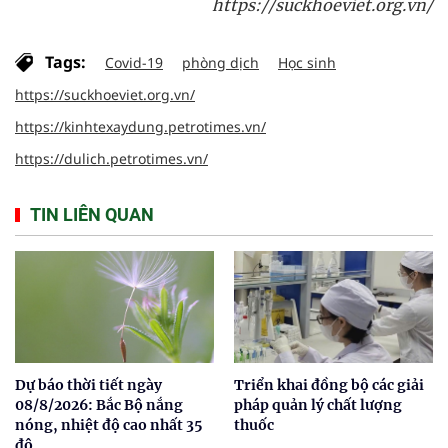
https://suckhoeviet.org.vn/
Tags:
Covid-19
phòng dịch
Học sinh
https://suckhoeviet.org.vn/
https://kinhtexaydung.petrotimes.vn/
https://dulich.petrotimes.vn/
TIN LIÊN QUAN
Dự báo thời tiết ngày
Triển khai đồng bộ các giải
08/8/2026: Bắc Bộ nắng
pháp quản lý chất lượng
nóng, nhiệt độ cao nhất 35
thuốc
độ