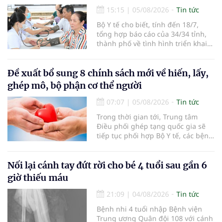
15:15
|
05/08/2026
Tin tức
Bộ Y tế cho biết, tính đến 18/7,
tổng hợp báo cáo của 34/34 tỉnh,
thành phố về tình hình triển khai
khám sức khỏe định kỳ, khám sàng
lọc miễn phí cho người dân, ghi
nhận 32.286.360 người, chiếm gần
Đề xuất bổ sung 8 chính sách mới về hiến, lấy,
30% dân số cả nước đã được khám
ghép mô, bộ phận cơ thể người
sức khỏe định kỳ năm nay.
07:07
|
05/08/2026
Tin tức
Trong thời gian tới, Trung tâm
Điều phối ghép tạng quốc gia sẽ
tiếp tục phối hợp Bộ Y tế, các bệnh
viện và các cơ quan liên quan để
mở rộng mạng lưới điều phối, tăng
cường truyền thông, hoàn thiện
Nối lại cánh tay đứt rời cho bé 4 tuổi sau gần 6
quy trình chuyên môn và hệ thống
giờ thiếu máu
pháp luật để thúc đẩy lĩnh vực
hiến và ghép mô tạng.
21:09
|
04/08/2026
Tin tức
Bệnh nhi 4 tuổi nhập Bệnh viện
Trung ương Quân đội 108 với cánh