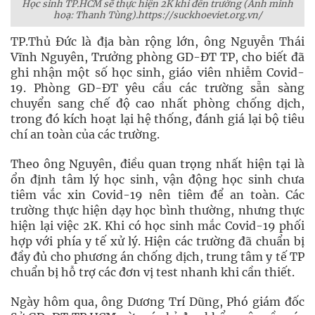
Học sinh TP.HCM sẽ thực hiện 2K khi đến trường (Ảnh minh
hoạ: Thanh Tùng).https://suckhoeviet.org.vn/
TP.Thủ Đức là địa bàn rộng lớn, ông Nguyễn Thái
Vĩnh Nguyên, Trưởng phòng GD-ĐT TP, cho biết đã
ghi nhận một số học sinh, giáo viên nhiễm Covid-
19. Phòng GD-ĐT yêu cầu các trường sẵn sàng
chuyển sang chế độ cao nhất phòng chống dịch,
trong đó kích hoạt lại hệ thống, đánh giá lại bộ tiêu
chí an toàn của các trường.
Theo ông Nguyên, điều quan trọng nhất hiện tại là
ổn định tâm lý học sinh, vận động học sinh chưa
tiêm vắc xin Covid-19 nên tiêm để an toàn. Các
trường thực hiện dạy học bình thường, nhưng thực
hiện lại việc 2K. Khi có học sinh mắc Covid-19 phối
hợp với phía y tế xử lý. Hiện các trường đã chuẩn bị
đầy đủ cho phương án chống dịch, trung tâm y tế TP
chuẩn bị hỗ trợ các đơn vị test nhanh khi cần thiết.
Ngày hôm qua, ông Dương Trí Dũng, Phó giám đốc