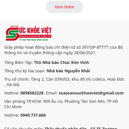
là những nội dung trọng tâm được
Xem thêm
báo cáo tại Hội thảo khoa học cập
nhật chẩn đoán và điều trị bệnh lý
tiêu hóa - gan mật vừa diễn ra
ngày 1/8 tại Bệnh viện Đại học
quốc tế Hồng Bàng.
Giấy phép hoạt động báo chí điện tử số 397/GP-BTTTT của Bộ
thông tin và truyền thông cấp ngày 28/06/2021.
Tổng Biên Tập:
ThS Nhà báo Chúc Kim Vinh
Tổng thư ký tòa soạn:
Nhà báo Nguyễn Khải
Trụ sở chính: Tầng 2, Căn 03NV03, khu đô thị Lideco, Hoài Đức
, Hà Nội
Hotline:
0898582228
. Email:
toasoansuckhoeviet@gmail.com
Văn phòng TP.HCM: 909 Âu cơ, Phường Tân Sơn Nhì, TP Hồ
Chí Minh
Hotline:
0949.737.666
Cố vấn chuyên môn:
Thầy thuốc nhân dân - GS.TS Trương