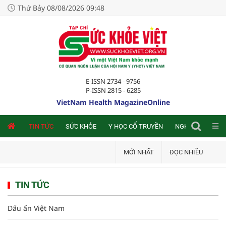
Thứ Bảy 08/08/2026 09:48
E-ISSN 2734 - 9756
P-ISSN 2815 - 6285
VietNam Health MagazineOnline
NLINE
TIN TỨC
SỨC KHỎE
Y HỌC CỔ TRUYỀN
NGHIÊN CỨU TRA
MỚI NHẤT
ĐỌC NHIỀU
TIN TỨC
Dấu ấn Việt Nam