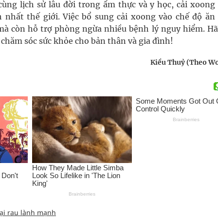
ùng lịch sử lâu đời trong ẩm thực và y học, cải xoong
 nhất thế giới. Việc bổ sung cải xoong vào chế độ ăn
mà còn hỗ trợ phòng ngừa nhiều bệnh lý nguy hiểm. Hã
chăm sóc sức khỏe cho bản thân và gia đình!
Kiều Thuỷ (Theo 
ại rau lành mạnh