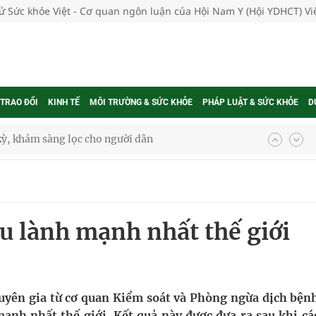
tử Sức khỏe Việt - Cơ quan ngôn luận của Hội Nam Y (Hội YDHCT) V
 TRAO ĐỔI
KINH TẾ
MÔI TRƯỜNG & SỨC KHỎE
PHÁP LUẬT & SỨC KHỎE
D
ông cực hiệu quả
 chuyên gia
au lành mạnh nhất thế giới
nghiệm thực tế
ngừa ung thư
huyên gia từ cơ quan Kiểm soát và Phòng ngừa dịch bện
mạnh nhất thế giới. Kết quả này được đưa ra sau khi cá