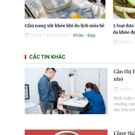
Cẩm nang sức khỏe khi du lịch mùa hè
5 loại dưa
da khỏe đ
04:04
|
05/08/2026
Khỏe - Đẹp
04:04
|
CÁC TIN KHÁC
Cận thị 
nhỏ
09:09
Phát hiện 
những năm 
dài cho tr
vừa được 
Công thứ