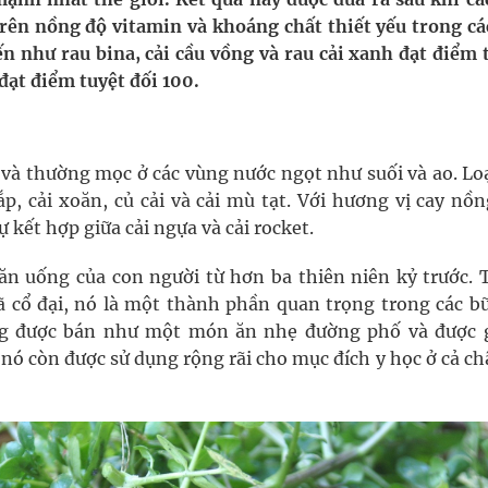
 Máu Của Các Loài Nhân Sâm (Panax Spp.): Tổng
ên nồng độ vitamin và khoáng chất thiết yếu trong các
ến như rau bina, cải cầu vồng và rau cải xanh đạt điểm 
đạt điểm tuyệt đối 100.
oàn quốc
g, nhiệt độ cao nhất 35 độ
 và thường mọc ở các vùng nước ngọt như suối và ao. Lo
p, cải xoăn, củ cải và cải mù tạt. Với hương vị cay nồn
kỳ, khám sàng lọc cho người dân
kết hợp giữa cải ngựa và cải rocket.
ăn uống của con người từ hơn ba thiên niên kỷ trước. 
 cổ đại, nó là một thành phần quan trọng trong các bữ
ong được bán như một món ăn nhẹ đường phố và được g
nó còn được sử dụng rộng rãi cho mục đích y học ở cả c