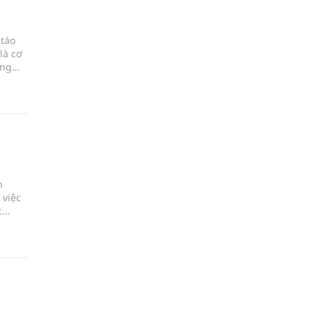
 táo
là cơ
áng
h
 việc
c