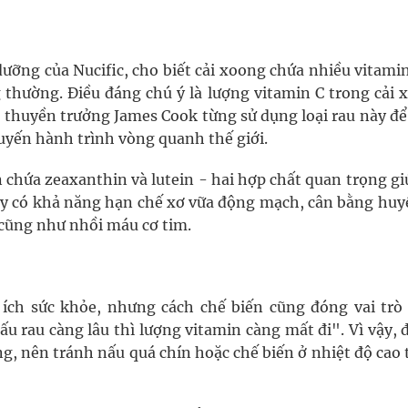
ưỡng của Nucific, cho biết cải xoong chứa nhiều vitamin
ng thường. Điều đáng chú ý là lượng vitamin C trong cải
ao thuyền trưởng James Cook từng sử dụng loại rau này đ
uyến hành trình vòng quanh thế giới.
n chứa zeaxanthin và lutein - hai hợp chất quan trọng g
y có khả năng hạn chế xơ vữa động mạch, cân bằng huyế
cũng như nhồi máu cơ tim.
 ích sức khỏe, nhưng cách chế biến cũng đóng vai trò
u rau càng lâu thì lượng vitamin càng mất đi". Vì vậy, 
ng, nên tránh nấu quá chín hoặc chế biến ở nhiệt độ cao