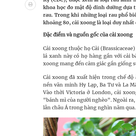
Tác Dụng Chống Kết Tập Tiểu Cầu Và Chống Đông
khoa học đo mật độ dinh dưỡng dựa tr
rau. Trong khi những loại rau phổ bi
Quan Bằng Chứng Dược Lý Và Cơ Chế Phân Tử
khoảng 80, cải xoong là loại duy nhất 
Xây dựng bản đồ mạng lưới cấp cứu ngoại viện t
Đặc điểm và nguồn gốc của cải xoong
Dự báo thời tiết ngày 08/8/2026: Bắc Bộ nắng nón
Cải xoong thuộc họ Cải (Brassicaceae)
lá xanh này có họ hàng gần với cải bắ
Đắk Lắk: Đẩy nhanh tiến độ khám sức khỏe định 
xoong mang đến cảm giác gần giống sự 
Cải xoong đã xuất hiện trong chế độ 
nền văn minh Hy Lạp, Ba Tư và La Mã
Vào thời Victoria ở London, cải xo
"bánh mì của người nghèo". Ngoài ra, 
lẫn châu Á trong hàng nghìn năm qua.