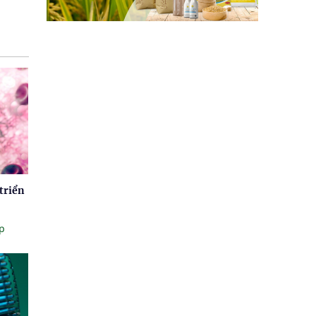
triển
p