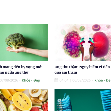
nh mang đến hy vọng mới
Ung thư thận: Nguy hiểm vì tiến 
ng ngừa ung thư
quá âm thầm
07/08/2026
Khỏe - Đẹp
04:04
|
06/08/2026
Khỏe - Đẹ