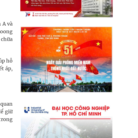
 A và
 xoong
ể chữa
iúp hỗ
t áp,
 quan
để giữ
 trong