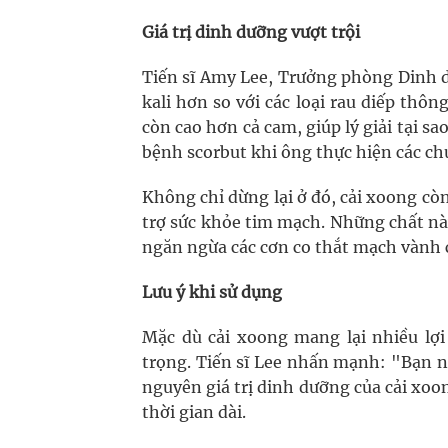
Giá trị dinh dưỡng vượt trội
Tiến sĩ Amy Lee, Trưởng phòng Dinh d
kali hơn so với các loại rau diếp thô
còn cao hơn cả cam, giúp lý giải tại s
bệnh scorbut khi ông thực hiện các ch
Không chỉ dừng lại ở đó, cải xoong cò
trợ sức khỏe tim mạch. Những chất nà
ngăn ngừa các cơn co thắt mạch vành 
Lưu ý khi sử dụng
Mặc dù cải xoong mang lại nhiều lợi
trọng. Tiến sĩ Lee nhấn mạnh: "Bạn nấ
nguyên giá trị dinh dưỡng của cải xoo
thời gian dài.