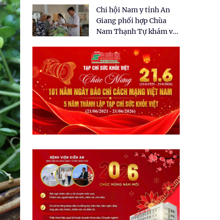
tặng quà cho 150 người
Chi hội Nam y tỉnh An
dân tại xã Tân Tập
Giang phối hợp Chùa
Nam Thạnh Tự khám và
cấp thuốc miễn phí cho
nhân dân