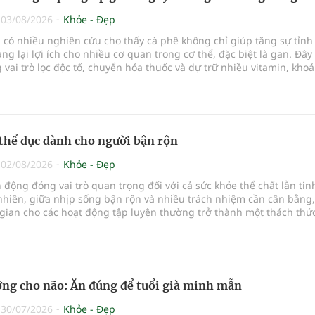
|
03/08/2026
Khỏe - Đẹp
có nhiều nghiên cứu cho thấy cà phê không chỉ giúp tăng sự tỉnh
g lại lợi ích cho nhiều cơ quan trong cơ thể, đặc biệt là gan. Đây 
vai trò lọc độc tố, chuyển hóa thuốc và dự trữ nhiều vitamin, kho
 yếu nhưng cũng rất dễ bị tổn thương…
thể dục dành cho người bận rộn
|
02/08/2026
Khỏe - Đẹp
n động đóng vai trò quan trọng đối với cả sức khỏe thể chất lẫn tin
nhiên, giữa nhịp sống bận rộn và nhiều trách nhiệm cần cân bằng,
gian cho các hoạt động tập luyện thường trở thành một thách thứ
ỏ…
ng cho não: Ăn đúng để tuổi già minh mẫn
|
30/07/2026
Khỏe - Đẹp