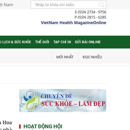
iệt Nam
E-ISSN 2734 - 9756
P-ISSN 2815 - 6285
VietNam Health MagazineOnline
U LỊCH & SỨC KHỎE
THẾ GIỚI
TẠP CHÍ IN
GỬI BÀI ONLINE
MỚI NHẤT
ĐỌC NHIỀU
h Hoa
HOẠT ĐỘNG HỘI
c nhà