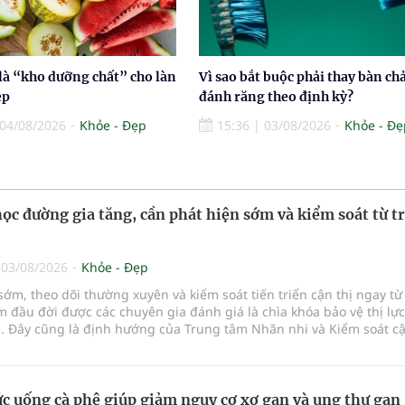
 là “kho dưỡng chất” cho làn
Vì sao bắt buộc phải thay bàn ch
ẹp
đánh răng theo định kỳ?
04/08/2026
Khỏe - Đẹp
15:36
|
03/08/2026
Khỏe - Đẹ
học đường gia tăng, cần phát hiện sớm và kiểm soát từ t
|
03/08/2026
Khỏe - Đẹp
sớm, theo dõi thường xuyên và kiểm soát tiến triển cận thị ngay từ
đầu đời được các chuyên gia đánh giá là chìa khóa bảo vệ thị lực
ẻ. Đây cũng là định hướng của Trung tâm Nhãn nhi và Kiểm soát cậ
Bệnh viện Đông Đô đưa vào hoạt động ngày 1/8.
c uống cà phê giúp giảm nguy cơ xơ gan và ung thư gan