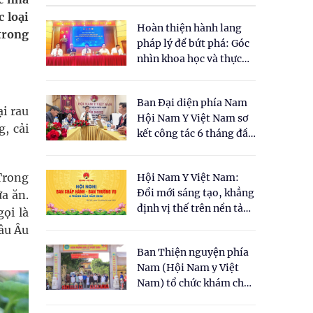
 loại
Hoàn thiện hành lang
trong
pháp lý để bứt phá: Góc
nhìn khoa học và thực
tiễn tại Tọa đàm " Đề
xuất một số nội dung
Ban Đại diện phía Nam
cho Luật Y dược cổ
ại rau
Hội Nam Y Việt Nam sơ
truyền Việt Nam"
g, cải
kết công tác 6 tháng đầu
năm 2026
Trong
Hội Nam Y Việt Nam:
Đổi mới sáng tạo, khẳng
a ăn.
định vị thế trên nền tảng
ọi là
y học cổ truyền và khoa
hâu Âu
học hiện đại
Ban Thiện nguyện phía
Nam (Hội Nam y Việt
Nam) tổ chức khám chữa
bệnh y học cổ truyền và