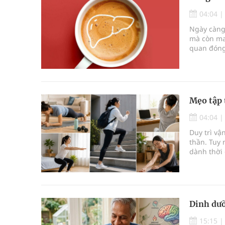
04:04
Ngày càng 
mà còn man
quan đóng 
chất thiết
Mẹo tập 
04:04
Duy trì vậ
thần. Tuy 
dành thời 
không nh
Dinh dưỡ
15:15