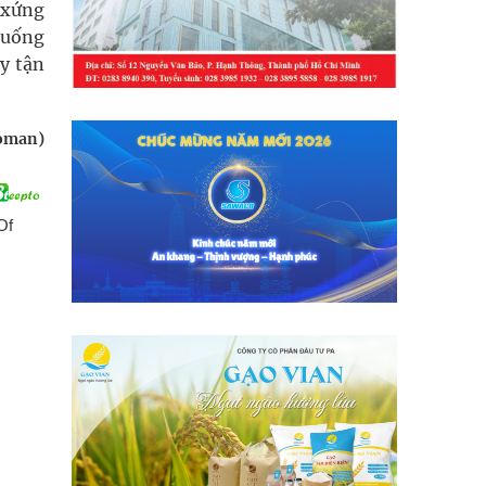
 xứng
 uống
y tận
Woman)