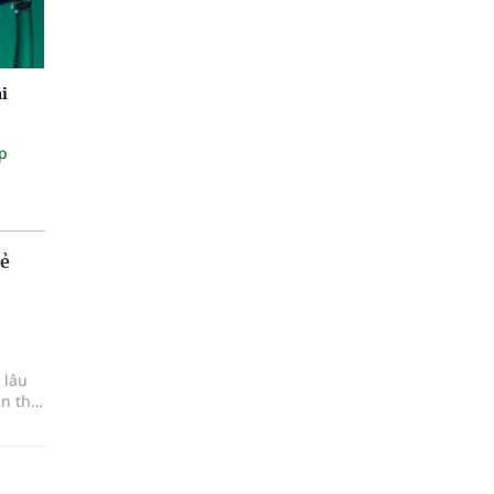
ải
p
rẻ
 lâu
n thị