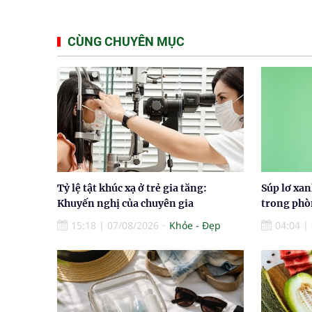
CÙNG CHUYÊN MỤC
Tỷ lệ tật khúc xạ ở trẻ gia tăng:
Súp lơ xa
Khuyến nghị của chuyên gia
trong phò
15:18
|
07/08/2026
Khỏe - Đẹp
04:04
|