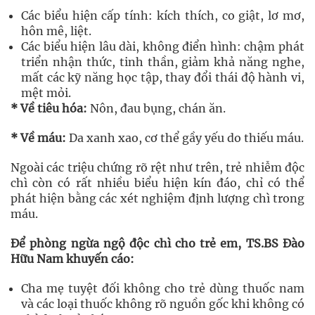
Các biểu hiện cấp tính: kích thích, co giật, lơ mơ,
hôn mê, liệt.
Các biểu hiện lâu dài, không điển hình: chậm phát
triển nhận thức, tinh thần, giảm khả năng nghe,
mất các kỹ năng học tập, thay đổi thái độ hành vi,
mệt mỏi.
*
Về tiêu hóa:
Nôn, đau bụng, chán ăn.
*
Về máu:
Da xanh xao, cơ thể gầy yếu do thiếu máu.
Ngoài các triệu chứng rõ rệt như trên, trẻ nhiễm độc
chì còn có rất nhiều biểu hiện kín đáo, chỉ có thể
phát hiện bằng các xét nghiệm định lượng chì trong
máu.
Để phòng ngừa ngộ độc chì cho trẻ em, TS
.BS
Đào
Hữu
Nam
khuyến cáo:
Cha mẹ tuyệt đối không cho trẻ dùng thuốc nam
và các loại thuốc không rõ nguồn gốc khi không có