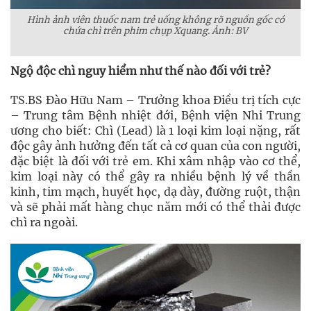
Hình ảnh viên thuốc nam trẻ uống không rõ nguồn gốc có
chứa chì trên phim chụp Xquang. Ảnh: BV
Ngộ độc chì nguy hiểm như thế nào đối với trẻ?
TS.BS Đào Hữu Nam – Trưởng khoa Điều trị tích cực
– Trung tâm Bệnh nhiệt đới, Bệnh viện Nhi Trung
ương cho biết: Chì (Lead) là 1 loại kim loại nặng, rất
độc gây ảnh hưởng đến tất cả cơ quan của con người,
đặc biệt là đối với trẻ em. Khi xâm nhập vào cơ thể,
kim loại này có thể gây ra nhiều bệnh lý về thần
kinh, tim mạch, huyết học, dạ dày, đường ruột, thận
và sẽ phải mất hàng chục năm mới có thể thải được
chì ra ngoài.