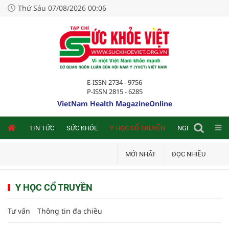
Thứ Sáu 07/08/2026 00:06
E-ISSN 2734 - 9756
P-ISSN 2815 - 6285
VietNam Health MagazineOnline
NLINE
TIN TỨC
SỨC KHỎE
Y HỌC CỔ TRUYỀN
NGHIÊN CỨU TRA
MỚI NHẤT
ĐỌC NHIỀU
Y HỌC CỔ TRUYỀN
Tư vấn
Thông tin đa chiều