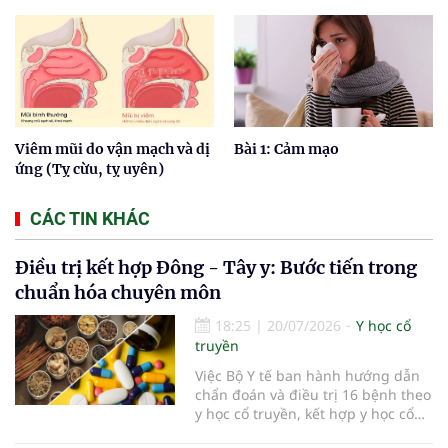
Viêm mũi do vận mạch và dị
Bài 1: Cảm mạo
ứng (Tỵ cừu, tỵ uyên)
CÁC TIN KHÁC
Điều trị kết hợp Đông - Tây y: Bước tiến trong
chuẩn hóa chuyên môn
18:25
|
20/07/2026
Y học cổ
truyền
Việc Bộ Y tế ban hành hướng dẫn
chẩn đoán và điều trị 16 bệnh theo
y học cổ truyền, kết hợp y học cổ
truyền với y học hiện đại đã bổ