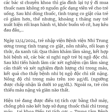
các bác sĩ chuyên khoa thì gia đình lại tự ý đi mua
thuốc nam không rõ nguồn gốc dạng viên về cho trẻ
uống. Sau khi dùng thuốc, tình trạng co giật của trẻ
có giảm hơn, thế nhưng, khoảng 1 tháng nay trẻ
xuất hiện rối loạn hành vi, khóc buồn vô cớ, hay kêu
đau đầu,…
Ngày 12/4/2024, trẻ nhập viện Bệnh viện Nhi Trung
ương trong tình trạng co giật, nôn nhiều, rối loạn ý
thức, da xanh tái. Qua thăm khám lâm sàng, kết hợp
hỏi bệnh sử, các bác sĩ nghi ngờ trẻ bị ngộ độc chì.
Sau khi tiến hành làm các xét nghiệm cận lâm sàng
cần thiết và xét nghiệm định lượng chì trong máu,
kết quả cho thấy bệnh nhi bị ngộ độc chì rất nặng.
Nồng độ chì trong máu trên 100 µg/dL (ngưỡng
được chấp nhận là dưới 10 µg/dL). Ngoài ra, trẻ còn
thiếu máu nặng và giãn não thất.
Hiện trẻ đang được điều trị tích cực bằng thở máy,
chống phù não kết hợp sử dụng thuốc thải chì trong
máu,…tại khoa Điều trị tích cực – Trung tâm Bệnh