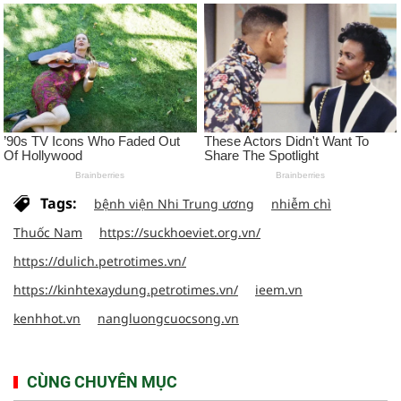
Tags:
bệnh viện Nhi Trung ương
nhiễm chì
Thuốc Nam
https://suckhoeviet.org.vn/
https://dulich.petrotimes.vn/
https://kinhtexaydung.petrotimes.vn/
ieem.vn
kenhhot.vn
nangluongcuocsong.vn
CÙNG CHUYÊN MỤC