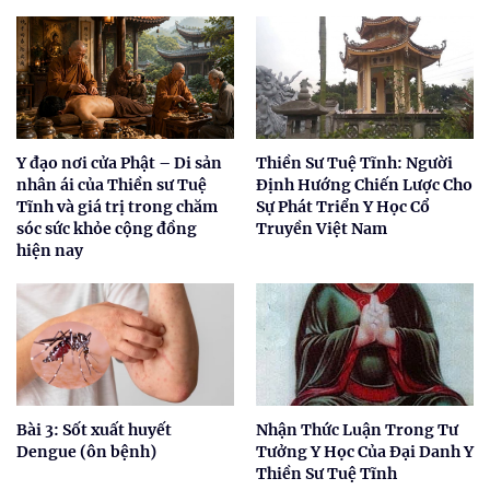
Y đạo nơi cửa Phật – Di sản
Thiền Sư Tuệ Tĩnh: Người
nhân ái của Thiền sư Tuệ
Định Hướng Chiến Lược Cho
Tĩnh và giá trị trong chăm
Sự Phát Triển Y Học Cổ
sóc sức khỏe cộng đồng
Truyền Việt Nam
hiện nay
Bài 3: Sốt xuất huyết
Nhận Thức Luận Trong Tư
Dengue (ôn bệnh)
Tưởng Y Học Của Đại Danh Y
Thiền Sư Tuệ Tĩnh