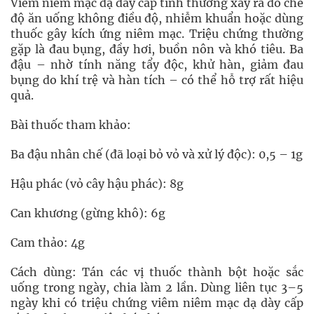
Viêm niêm mạc dạ dày cấp tính thường xảy ra do chế
độ ăn uống không điều độ, nhiễm khuẩn hoặc dùng
thuốc gây kích ứng niêm mạc. Triệu chứng thường
gặp là đau bụng, đầy hơi, buồn nôn và khó tiêu. Ba
đậu – nhờ tính năng tẩy độc, khử hàn, giảm đau
bụng do khí trệ và hàn tích – có thể hỗ trợ rất hiệu
quả.
Bài thuốc tham khảo:
Ba đậu nhân chế (đã loại bỏ vỏ và xử lý độc): 0,5 – 1g
Hậu phác (vỏ cây hậu phác): 8g
Can khương (gừng khô): 6g
Cam thảo: 4g
Cách dùng: Tán các vị thuốc thành bột hoặc sắc
uống trong ngày, chia làm 2 lần. Dùng liên tục 3–5
ngày khi có triệu chứng viêm niêm mạc dạ dày cấp