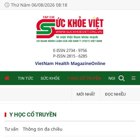
Thứ Năm 06/08/2026 08:18
E-ISSN 2734 - 9756
P-ISSN 2815 - 6285
VietNam Health MagazineOnline
NLINE
TIN TỨC
SỨC KHỎE
Y HỌC CỔ TRUYỀN
NGHIÊN CỨU TRA
MỚI NHẤT
ĐỌC NHIỀU
Y HỌC CỔ TRUYỀN
Tư vấn
Thông tin đa chiều