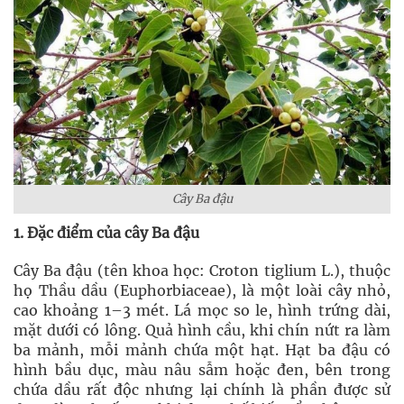
Cây Ba đậu
1. Đặc điểm của cây Ba đậu
Cây Ba đậu (tên khoa học: Croton tiglium L.), thuộc
họ Thầu dầu (Euphorbiaceae), là một loài cây nhỏ,
cao khoảng 1–3 mét. Lá mọc so le, hình trứng dài,
mặt dưới có lông. Quả hình cầu, khi chín nứt ra làm
ba mảnh, mỗi mảnh chứa một hạt. Hạt ba đậu có
hình bầu dục, màu nâu sẫm hoặc đen, bên trong
chứa dầu rất độc nhưng lại chính là phần được sử