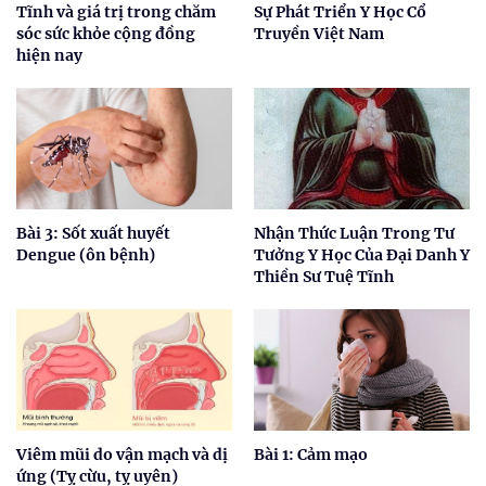
Tĩnh và giá trị trong chăm
Sự Phát Triển Y Học Cổ
sóc sức khỏe cộng đồng
Truyền Việt Nam
hiện nay
Bài 3: Sốt xuất huyết
Nhận Thức Luận Trong Tư
Dengue (ôn bệnh)
Tưởng Y Học Của Đại Danh Y
Thiền Sư Tuệ Tĩnh
Viêm mũi do vận mạch và dị
Bài 1: Cảm mạo
ứng (Tỵ cừu, tỵ uyên)