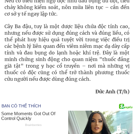
Nếu có biểu hiện ngộ độc như đau bụng dữ dội, tiêu
chảy không kiểm soát, nôn mửa liên tục – cần đến
cơ sở y tế ngay lập tức.
Cây Ba đậu, tuy là một dược liệu chứa độc tính cao,
nhưng nếu được sử dụng đúng cách và đúng liều, có
thể phát huy hiệu quả tuyệt vời trong việc điều trị
các bệnh lý liên quan đến viêm niêm mạc dạ dày cấp
tính và đau bụng do lạnh hoặc khí trệ. Đây là một
minh chứng sinh động cho quan niệm "thuốc đắng
giã tật" trong y học cổ truyền – nơi mà những vị
thuốc có độc cũng có thể trở thành phương thuốc
cứu người nếu được dùng đúng cách.
Đức Anh (T/h)