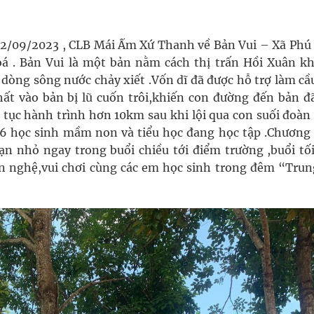
02/09/2023 , CLB Mái Ấm Xứ Thanh về Bản Vui – Xã Phú
 . Bản Vui là một bản nằm cách thị trấn Hồi Xuân k
dòng sông nước chảy xiết .Vốn dĩ đã được hỗ trợ làm cầ
ất vào bản bị lũ cuốn trôi,khiến con đường đến bản đ
p tục hành trình hơn 10km sau khi lội qua con suối đoàn
66 học sinh mầm non và tiểu học đang học tập .Chương 
ạn nhỏ ngay trong buổi chiều tới điểm trường ,buổi tối
ăn nghệ,vui chơi cùng các em học sinh trong đêm “Trun