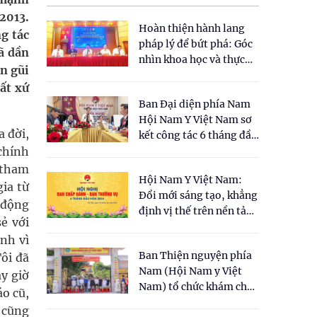
2013.
Hoàn thiện hành lang
g tác
pháp lý để bứt phá: Góc
ã dần
nhìn khoa học và thực
ần gũi
tiễn tại Tọa đàm " Đề
ất xứ
xuất một số nội dung
Ban Đại diện phía Nam
cho Luật Y dược cổ
Hội Nam Y Việt Nam sơ
truyền Việt Nam"
a đời,
kết công tác 6 tháng đầu
chính
năm 2026
 tham
Hội Nam Y Việt Nam:
ia từ
Đổi mới sáng tạo, khẳng
 động
định vị thế trên nền tảng
ẻ với
y học cổ truyền và khoa
nh vì
học hiện đại
Ban Thiện nguyện phía
ôi đã
Nam (Hội Nam y Việt
ây giờ
Nam) tổ chức khám chữa
áo cũ,
bệnh y học cổ truyền và
 cũng