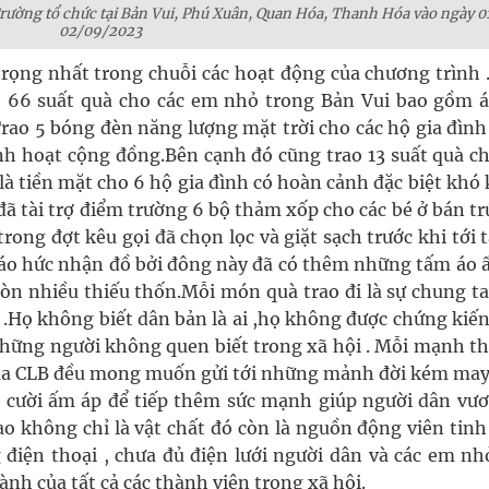
ường tổ chức tại Bản Vui, Phú Xuân, Quan Hóa, Thanh Hóa vào ngày 0
02/09/2023
rọng nhất trong chuỗi các hoạt động của chương trình 
 66 suất quà cho các em nhỏ trong Bản Vui bao gồm 
rao 5 bóng đèn năng lượng mặt trời cho các hộ gia đình
inh hoạt cộng đồng.Bên cạnh đó cũng trao 13 suất quà c
là tiền mặt cho 6 hộ gia đình có hoàn cảnh đặc biệt khó
ã tài trợ điểm trường 6 bộ thảm xốp cho các bé ở bán tr
ong đợt kêu gọi đã chọn lọc và giặt sạch trước khi tới 
háo hức nhận đồ bởi đông này đã có thêm những tấm áo 
còn nhiều thiếu thốn.Mỗi món quà trao đi là sự chung t
ẻ .Họ không biết dân bản là ai ,họ không được chứng kiế
những người không quen biết trong xã hội . Mỗi mạnh t
của CLB đều mong muốn gửi tới những mảnh đời kém ma
cười ấm áp để tiếp thêm sức mạnh giúp người dân vươ
 không chỉ là vật chất đó còn là nguồn động viên tinh
điện thoại , chưa đủ điện lưới người dân và các em nh
h của tất cả các thành viên trong xã hội.