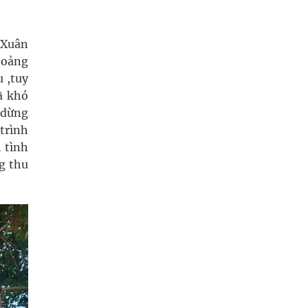
 Xuân
hoảng
u ,tuy
ã khó
 dừng
trình
 tình
g thu