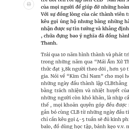
Tác Dụng Chống Kết Tập Tiểu Cầu Và Chống Đông
của mọi người để giúp đỡ những hoàn
Với sự đồng lòng của các thành viên 
Quan Bằng Chứng Dược Lý Và Cơ Chế Phân Tử
kêu gọi ủng hộ nhưng bằng những hàn
nhận được sự tin tưởng và khẳng định 
Xây dựng bản đồ mạng lưới cấp cứu ngoại viện t
, chứa đựng bao ý nghĩa đã đồng hàn
Dự báo thời tiết ngày 08/8/2026: Bắc Bộ nắng nón
Thanh.
Trải qua 10 năm hình thành và phát tr
Đắk Lắk: Đẩy nhanh tiến độ khám sức khỏe định 
trong những năm qua “Mái Ấm Xứ Th
thức đạt 3,8k người theo dõi , hơn 5
gia. Nói về “Kim Chỉ Nam” cho mọi h
những ngày đầu thành lập CLBthẳng t
bằng trách nhiệm và nhiệt huyết của
những người còn khó khăn, là nhịp cầ
thế , mọi khoản quyên góp đều được 
gắn bó cùng CLB từ những ngày đầu tiê
chỉ cần kêu gọi 4-5 tuần sẽ đủ kinh p
balo, đồ dùng học tập, bánh kẹo v.v.