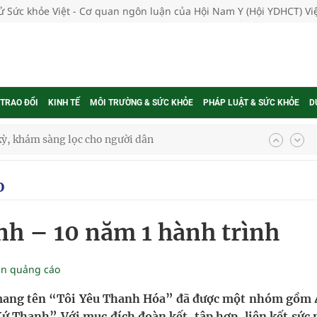
tử Sức khỏe Việt - Cơ quan ngôn luận của Hội Nam Y (Hội YDHCT) V
 TRAO ĐỔI
KINH TẾ
MÔI TRƯỜNG & SỨC KHỎE
PHÁP LUẬT & SỨC KHỎE
D
ông cực hiệu quả
 chuyên gia
o
nh – 10 năm 1 hành trình
nghiệm thực tế
ền quảng cáo
ngừa ung thư
 mang tên “Tôi Yêu Thanh Hóa” đã được một nhóm gồm 
Xứ Thanh” Với mục đích đoàn kết, tập hợp, liên kết sức