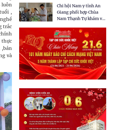
tặng quà cho 150 người
 luôn
Chi hội Nam y tỉnh An
dân tại xã Tân Tập
uổi ,
Giang phối hợp Chùa
Nam Thạnh Tự khám và
, nghề
cấp thuốc miễn phí cho
g trắc
nhân dân
chính
 thực
 ,bán
ng và