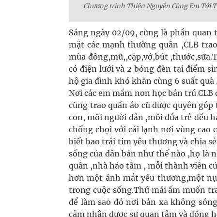
Chương trình Thiện Nguyện Cùng Em Tới Tr
Sáng ngày 02/09, cũng là phần quan t
mặt các mạnh thường quân ,CLB trao
mùa đông,mũ,,cặp,vở,bút ,thước,sữa.T
có điện lưới và 2 bóng đèn tại điểm s
hộ gia đình khó khăn cùng 6 suất quà 
Nơi các em mầm non học bán trú CLB đ
cũng trao quần áo cũ được quyên góp tr
con, mỗi người dân ,mỗi đứa trẻ đều 
chống chọi với cái lạnh nơi vùng cao 
biết bao trái tim yêu thương và chia s
sống của dân bản như thế nào ,họ là 
quân ,nhà hảo tâm , mỗi thành viên 
hơn một ánh mắt yêu thương,một nụ 
trong cuộc sống.Thứ mái ấm muốn trao
để làm sao đó nơi bản xa không sóng 
cảm nhận được sự quan tâm và đồng hàn