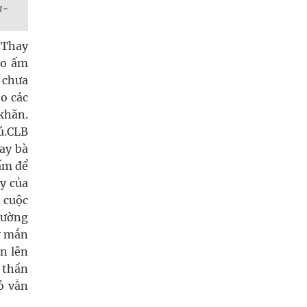
1-
.Thay
áo ấm
 chưa
ho các
 khăn.
ú.CLB
tay bà
ấm để
ay của
n cuộc
hường
y mắn
n lên
 thần
ỏ vẫn