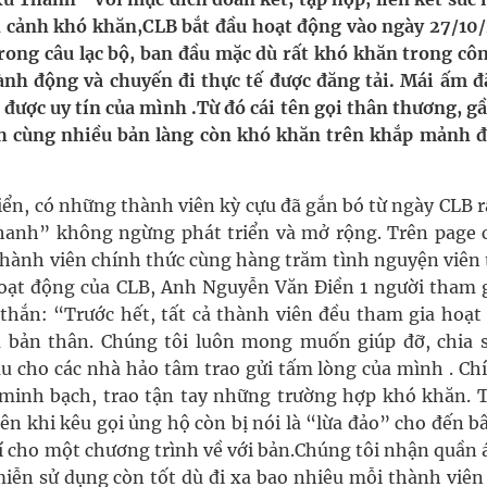
 Máu Của Các Loài Nhân Sâm (Panax Spp.): Tổng
 cảnh khó khăn,CLB bắt đầu hoạt động vào ngày 27/10/
trong câu lạc bộ, ban đầu mặc dù rất khó khăn trong côn
h động và chuyến đi thực tế được đăng tải. Mái ấm đ
được uy tín của mình .Từ đó cái tên gọi thân thương, g
oàn quốc
h cùng nhiều bản làng còn khó khăn trên khắp mảnh đ
g, nhiệt độ cao nhất 35 độ
iển, có những thành viên kỳ cựu đã gắn bó từ ngày CLB r
kỳ, khám sàng lọc cho người dân
anh” không ngừng phát triển và mở rộng. Trên page 
0 thành viên chính thức cùng hàng trăm tình nguyện viên
oạt động của CLB, Anh Nguyễn Văn Điền 1 người tham g
hắn: “Trước hết, tất cả thành viên đều tham gia hoạt
 bản thân. Chúng tôi luôn mong muốn giúp đỡ, chia s
u cho các nhà hảo tâm trao gửi tấm lòng của mình . Chí
minh bạch, trao tận tay những trường hợp khó khăn. T
n khi kêu gọi ủng hộ còn bị nói là “lừa đảo” cho đến b
hí cho một chương trình về với bản.Chúng tôi nhận quần 
 miễn sử dụng còn tốt dù đi xa bao nhiêu mỗi thành viên