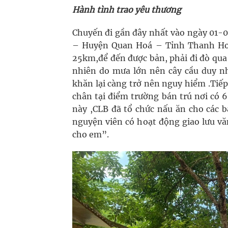
Hành tình trao yêu thương
Chuyến đi gần đây nhất vào ngày 01-
– Huyện Quan Hoá – Tỉnh Thanh Hoá
25km,để đến được bản, phải đi đò qua 
nhiên do mưa lớn nên cây cầu duy nh
khăn lại càng trở nên nguy hiểm .Tiế
chân tại điểm trường bán trú nơi có 
này ,CLB đã tổ chức nấu ăn cho các b
nguyện viên có hoạt động giao lưu v
cho em”.