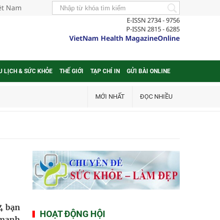
iệt Nam
E-ISSN 2734 - 9756
P-ISSN 2815 - 6285
VietNam Health MagazineOnline
U LỊCH & SỨC KHỎE
THẾ GIỚI
TẠP CHÍ IN
GỬI BÀI ONLINE
MỚI NHẤT
ĐỌC NHIỀU
4 bạn
HOẠT ĐỘNG HỘI
 mạnh