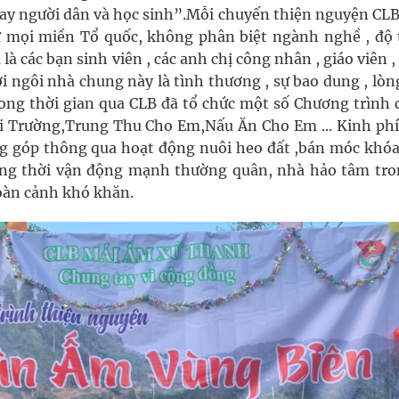
tay người dân và học sinh”.Mỗi chuyến thiện nguyện CLB
 mọi miền Tổ quốc, không phân biệt ngành nghề , độ t
à các bạn sinh viên , các anh chị công nhân , giáo viên 
 ngôi nhà chung này là tình thương , sự bao dung , lòn
rong thời gian qua CLB đã tổ chức một số Chương trình 
 Trường,Trung Thu Cho Em,Nấu Ăn Cho Em ... Kinh phí
ng góp thông qua hoạt động nuôi heo đất ,bán móc khóa
ồng thời vận động mạnh thường quân, nhà hảo tâm tro
hoàn cảnh khó khăn.