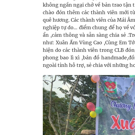
không ngần ngại chở về bản trao tận 
chào đón thêm các thành viên mới từ
quê hương. Các thành viên của Mái Âm l
nghiệp tự do… điểm chung để họ về với
ẩn ,cảm thông và sẵn sàng chia sẻ .T
như: Xuân Ấm Vùng Cao ,Cùng Em Tới
hiện do các thành viên trong CLB đó
phong bao lì xì ,bán đồ handmade,đ
ngoài tỉnh hỗ trợ, sẻ chia với những 