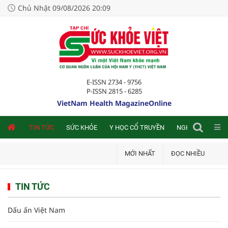
Chủ Nhật 09/08/2026 20:09
E-ISSN 2734 - 9756
P-ISSN 2815 - 6285
VietNam Health MagazineOnline
NLINE
TIN TỨC
SỨC KHỎE
Y HỌC CỔ TRUYỀN
NGHIÊN CỨU TRA
MỚI NHẤT
ĐỌC NHIỀU
TIN TỨC
Dấu ấn Việt Nam