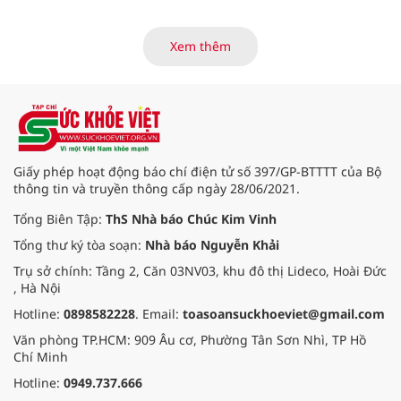
viện và các cơ quan liên quan để
mở rộng mạng lưới điều phối, tăng
cường truyền thông, hoàn thiện
Xem thêm
quy trình chuyên môn và hệ thống
pháp luật để thúc đẩy lĩnh vực
hiến và ghép mô tạng.
Giấy phép hoạt động báo chí điện tử số 397/GP-BTTTT của Bộ
thông tin và truyền thông cấp ngày 28/06/2021.
Tổng Biên Tập:
ThS Nhà báo Chúc Kim Vinh
Tổng thư ký tòa soạn:
Nhà báo Nguyễn Khải
Trụ sở chính: Tầng 2, Căn 03NV03, khu đô thị Lideco, Hoài Đức
, Hà Nội
Hotline:
0898582228
. Email:
toasoansuckhoeviet@gmail.com
Văn phòng TP.HCM: 909 Âu cơ, Phường Tân Sơn Nhì, TP Hồ
Chí Minh
Hotline:
0949.737.666