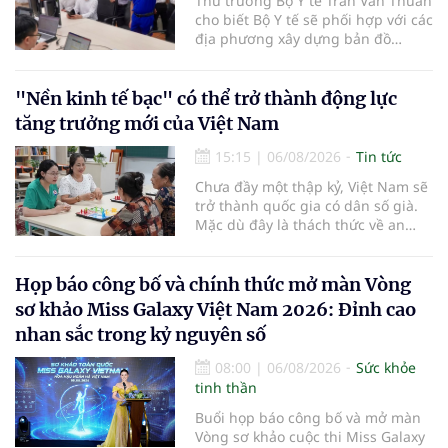
Thứ trưởng Bộ Y tế Trần Văn Thuấn
cho biết Bộ Y tế sẽ phối hợp với các
địa phương xây dựng bản đồ
mạng lưới cấp cứu ngoại viện,
đồng thời chuẩn hóa đào tạo, hoàn
thiện cơ chế tài chính và đa dạng
"Nền kinh tế bạc" có thể trở thành động lực
hóa phương tiện nhằm nâng cao
tăng trưởng mới của Việt Nam
năng lực cấp cứu trước viện trên
phạm vi cả nước.
15:15
|
06/08/2026
Tin tức
Chưa đầy một thập kỷ, Việt Nam sẽ
trở thành quốc gia có dân số già.
Mặc dù đây là thách thức về an
sinh xã hội, tuy nhiên cũng mở ra
"nền kinh tế bạc", lĩnh vực dự báo
có giá trị hàng tỷ USD.
Họp báo công bố và chính thức mở màn Vòng
sơ khảo Miss Galaxy Việt Nam 2026: Đỉnh cao
nhan sắc trong kỷ nguyên số
08:00
|
06/08/2026
Sức khỏe
tinh thần
Buổi họp báo công bố và mở màn
Vòng sơ khảo cuộc thi Miss Galaxy