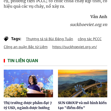
cụ, phương tiện PCCC; tổ chức chữa cháy kịp thời, có
hiệu quả các vụ cháy, nổ xảy ra.
Vân Anh
suckhoeviet.org.vn
Tags:
Thượng tá tá Bùi Đăng Tuấn
công tác PCCC
Công an quận Bắc từ Liêm
https://suckhoeviet.org.vn/
TIN LIÊN QUAN
Thị trường dược phẩm đạt 7
SUN GROUP và mô hình kiến
tỷ USD, ngành dược hướng
tạo "điểm đến"