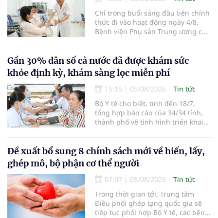
Chỉ trong buổi sáng đầu tiên chính
thức đi vào hoạt động ngày 4/8,
Bệnh viện Phụ sản Trung ương cơ
sở 2 đã tiếp đón hơn 500 lượt
người đến khám, điều trị và đón
em bé đầu tiên chào đời.
Gần 30% dân số cả nước đã được khám sức
khỏe định kỳ, khám sàng lọc miễn phí
15:15
|
05/08/2026
Tin tức
Bộ Y tế cho biết, tính đến 18/7,
tổng hợp báo cáo của 34/34 tỉnh,
thành phố về tình hình triển khai
khám sức khỏe định kỳ, khám sàng
lọc miễn phí cho người dân, ghi
nhận 32.286.360 người, chiếm gần
Đề xuất bổ sung 8 chính sách mới về hiến, lấy,
30% dân số cả nước đã được khám
ghép mô, bộ phận cơ thể người
sức khỏe định kỳ năm nay.
07:07
|
05/08/2026
Tin tức
Trong thời gian tới, Trung tâm
Điều phối ghép tạng quốc gia sẽ
tiếp tục phối hợp Bộ Y tế, các bệnh