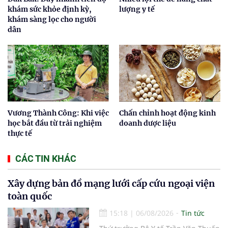
khám sức khỏe định kỳ,
lượng y tế
khám sàng lọc cho người
dân
Vương Thành Công: Khi việc
Chấn chỉnh hoạt động kinh
học bắt đầu từ trải nghiệm
doanh dược liệu
thực tế
CÁC TIN KHÁC
Xây dựng bản đồ mạng lưới cấp cứu ngoại viện
toàn quốc
15:18
|
06/08/2026
Tin tức