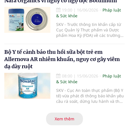
Nara Organics vì nguy cơ ngộ độc Botulinum
theo quy định của pháp luật.
19:00
|
16/06/2026
Pháp luật
& Sức khỏe
SKV - Trước thông tin khẩn cấp từ
Cục Quản lý Thực phẩm và Dược
phẩm Hoa Kỳ (FDA) về các trường
hợp nhiễm độc Botulinum liên
quan đến sữa bột trẻ em, Cục An
Bộ Y tế cảnh báo thu hồi sữa bột trẻ em
toàn thực phẩm (Bộ Y tế) đã liên
tiếp ban hành các công văn hỏa
Allernova AR nhiễm khuẩn, nguy cơ gây viêm
tốc yêu cầu rà soát, thu hồi triệt để
dạ dày ruột
và ngăn chặn các dòng sản phẩm
thuộc thương hiệu Nara Organics
08:00
|
15/06/2026
Pháp luật
tại thị trường Việt Nam nhằm bảo
& Sức khỏe
vệ tuyệt đối sức khỏe người tiêu
dùng.
SKV - Cục An toàn thực phẩm (Bộ Y
tế) vừa phát đi thông báo khẩn yêu
cầu rà soát, dừng lưu hành và thu
hồi ngay lập tức lô sản phẩm sữa
bột trẻ em Allernova AR do Pháp
sản xuất sau khi ghi nhận nhiều
Xem thêm
trường hợp trẻ gặp tác dụng phụ
nghiêm trọng về tiêu hóa.