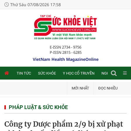
Thứ Sáu 07/08/2026 17:58
E-ISSN 2734 - 9756
P-ISSN 2815 - 6285
VietNam Health MagazineOnline
NLINE
TIN TỨC
SỨC KHỎE
Y HỌC CỔ TRUYỀN
NGHIÊN CỨU TRA
MỚI NHẤT
ĐỌC NHIỀU
PHÁP LUẬT & SỨC KHỎE
Công ty Dược phẩm 2/9 bị xử phạt