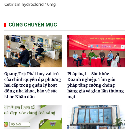
Cetirizin hydroclorid 10mg
CÙNG CHUYÊN MỤC
Quảng Trị: Phát huy vai trò
Pháp luật – Sức khỏe –
của chính quyền địa phương
Doanh nghiệp: Tìm giải
hai cấp trong quản lý hoạt
pháp tăng cường chống
động nha khoa, bảo vệ sức
hàng giả và gian lận thương
khỏe Nhân dân
mại