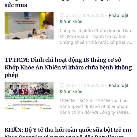
phạm trong hoạt động khám, chữa
sức mua
bệnh.
23:50
|
20/06/2026
Pháp luật
& Sức khỏe
Công ty cổ phần Chứng khoán Dầu
khí (PSI) vừa bị Thanh tra Ủy ban
Chứng khoán Nhà nước xử phạt vi
phạm hành chính trong lĩnh vực
chứng khoán và thị trường chứng
TP.HCM: Đình chỉ hoạt động 18 tháng cơ sở
khoán.
Khớp Khỏe An Nhiên vì khám chữa bệnh không
phép
09:07
|
18/06/2026
Pháp luật
& Sức khỏe
TP.HCM – Sở Y tế TP.HCM vừa ban
hành quyết định xử phạt vi phạm
hành chính đối với Công ty TNHH
Khớp Khỏe An Nhiên - An Dương
Vương do có hành vi cung cấp dịch
KHẨN: Bộ Y tế thu hồi toàn quốc sữa bột trẻ em
vụ khám bệnh, chữa bệnh khi chưa
được cấp giấy phép hoạt động