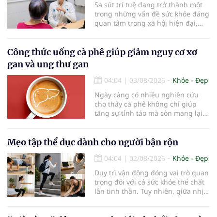
Sa sút trí tuệ đang trở thành một
trong những vấn đề sức khỏe đáng
quan tâm trong xã hội hiện đại,
đặc biệt ở người lớn tuổi. Theo
thống kê y khoa, hiện có hơn 55
triệu người trên thế giới đang
Công thức uống cà phê giúp giảm nguy cơ xơ
sống chung với bệnh, trong đó
gan và ung thư gan
bệnh Alzheimer chiếm khoảng 60–
70% trường hợp.
04:04
|
03/08/2026
Khỏe - Đẹp
Ngày càng có nhiều nghiên cứu
cho thấy cà phê không chỉ giúp
tăng sự tỉnh táo mà còn mang lại
lợi ích cho nhiều cơ quan trong cơ
thể, đặc biệt là gan. Đây là cơ quan
đóng vai trò lọc độc tố, chuyển hóa
Mẹo tập thể dục dành cho người bận rộn
thuốc và dự trữ nhiều vitamin,
04:04
|
02/08/2026
Khỏe - Đẹp
khoáng chất thiết yếu nhưng cũng
rất dễ bị tổn thương…
Duy trì vận động đóng vai trò quan
trọng đối với cả sức khỏe thể chất
lẫn tinh thần. Tuy nhiên, giữa nhịp
sống bận rộn và nhiều trách nhiệm
cần cân bằng, việc dành thời gian