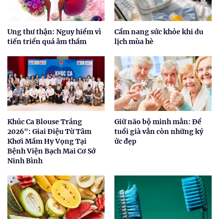
Ung thư thận: Nguy hiểm vì
Cẩm nang sức khỏe khi du
tiến triển quá âm thầm
lịch mùa hè
Khúc Ca Blouse Trắng
Giữ não bộ minh mẫn: Để
2026": Giai Điệu Từ Tâm
tuổi già vẫn còn những ký
Khơi Mầm Hy Vọng Tại
ức đẹp
Bệnh Viện Bạch Mai Cơ Sở
Ninh Bình