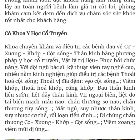
lấy an toàn người bệnh làm giá trị cốt lõi, phòng
khám cam kết đem đến dịch vụ chăm sóc sức khỏe
tốt nhất cho khách hàng.
Có Khoa Y Học Cổ Truyền
Khoa chuyên khám và điều trị các bệnh đau về Cơ -
Xương - Khớp - Cột sống- Thần kinh bằng phương
pháp y học cổ truyền, Vật lý trị liệu- Phục hồi chức
năng. Với đội ngũ bác sĩ, kỹ thuật viên tay nghề cao,
nhiều năm kinh nghiệm giúp điều trị các bệnh Thoái
hoá cột sống; Thoát vị đĩa đệm; vẹo cột sống...; Viêm
khớp, thoái hoá khớp, cứng khớp; Đau thần kinh
liên sườn, liệt dây thần kinh VII ngoại biên, liệt do
tai biến mạch máu não; chấn thương sọ não; chấn
thương tủy sống…; Mất ngủ, suy nhược thần kinh,
suy nhược cơ thể, rối loạn tiền đình…; Di chứng chấn
thương Cơ- Xương- Khớp - Cột sống…; Viêm xoang;
viêm mũi dị ứng…