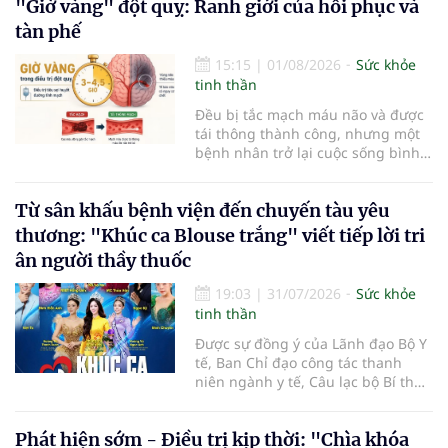
cho các hoạt động tập luyện
"Giờ vàng" đột quỵ: Ranh giới của hồi phục và
thường trở thành một thách thức
tàn phế
không nhỏ…
15:15
|
01/08/2026
Sức khỏe
tinh thần
Đều bị tắc mạch máu não và được
tái thông thành công, nhưng một
bệnh nhân trở lại cuộc sống bình
thường sau 5 ngày trong khi người
còn lại đối mặt nguy cơ tàn tật. Hai
Từ sân khấu bệnh viện đến chuyến tàu yêu
trường hợp tại Bệnh viện Đại học Y
Hà Nội cho thấy "giờ vàng" không
thương: "Khúc ca Blouse trắng" viết tiếp lời tri
chỉ quyết định việc "cứu não" mà
ân người thầy thuốc
còn quyết định phần đời còn lại
của người bệnh.
19:03
|
31/07/2026
Sức khỏe
tinh thần
Được sự đồng ý của Lãnh đạo Bộ Y
tế, Ban Chỉ đạo công tác thanh
niên ngành y tế, Câu lạc bộ Bí thư
Đoàn Thanh niên ngành y tế phối
hợp cùng Hội Công tác xã hội
Phát hiện sớm - Điều trị kịp thời: "Chìa khóa
ngành y tế chính thức khởi động