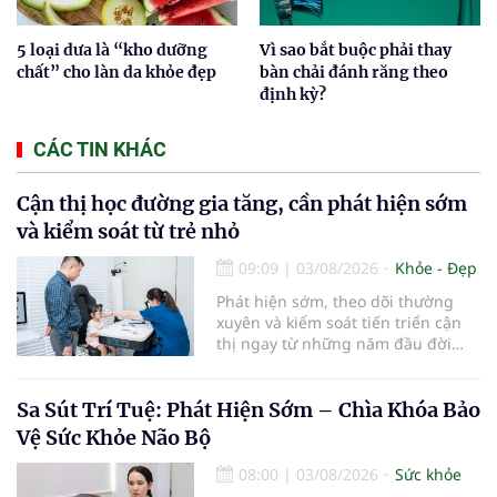
5 loại dưa là “kho dưỡng
Vì sao bắt buộc phải thay
chất” cho làn da khỏe đẹp
bàn chải đánh răng theo
định kỳ?
CÁC TIN KHÁC
Cận thị học đường gia tăng, cần phát hiện sớm
và kiểm soát từ trẻ nhỏ
09:09
|
03/08/2026
Khỏe - Đẹp
Phát hiện sớm, theo dõi thường
xuyên và kiểm soát tiến triển cận
thị ngay từ những năm đầu đời
được các chuyên gia đánh giá là
chìa khóa bảo vệ thị lực lâu dài cho
trẻ. Đây cũng là định hướng của
Sa Sút Trí Tuệ: Phát Hiện Sớm – Chìa Khóa Bảo
Trung tâm Nhãn nhi và Kiểm soát
Vệ Sức Khỏe Não Bộ
cận thị vừa được Bệnh viện Đông
Đô đưa vào hoạt động ngày 1/8.
08:00
|
03/08/2026
Sức khỏe