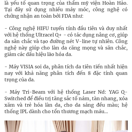
là yếu tố quan trọng của thẩm mỹ viện Hoàn Hảo.
Tại đây sử dụng nhiều máy móc, công nghệ có
chứng nhận an toàn bởi FDA như:
- Công nghệ HIFU tuyến tính đầu tiên và duy nhất
với hệ thống Ultracel Q+ - có tác dụng nâng cơ, giúp
da săn chắc và tạo đường nét V-line tự nhiên. Công
nghệ này giúp cho làn da căng mọng và săn chắc,
giảm các dấu hiệu lão hóa da.
- Máy VISIA soi da, phân tích da tiên tiến nhất hiện
nay với khả năng phân tích đến 8 đặc tính quan
trọng của da.
- Máy Tri-Beam với hệ thống Laser Nd: YAG Q-
Switched để điều trị tăng sắc tố nám, tàn nhang, xóa
xăm và trẻ hóa làn da, cho da sáng đều màu; hệ
thống IPL dành cho tổn thương mạch máu…