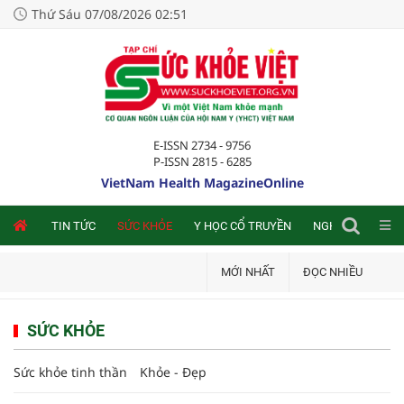
Thứ Sáu 07/08/2026 02:51
E-ISSN 2734 - 9756
P-ISSN 2815 - 6285
VietNam Health MagazineOnline
NLINE
TIN TỨC
SỨC KHỎE
Y HỌC CỔ TRUYỀN
NGHIÊN CỨU TRA
MỚI NHẤT
ĐỌC NHIỀU
SỨC KHỎE
Sức khỏe tinh thần
Khỏe - Đẹp