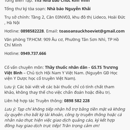
Tổng Biên Tập:
ThS Nhà báo Chúc Kim Vinh
Tổng thư ký tòa soạn:
Nhà báo Nguyễn Khải
Trụ sở chính: Tầng 2, Căn 03NV03, khu đô thị Lideco, Hoài Đức
, Hà Nội
Hotline:
0898582228
. Email:
toasoansuckhoeviet@gmail.com
Văn phòng TP.HCM: 909 Âu cơ, Phường Tân Sơn Nhì, TP Hồ
Chí Minh
Hotline:
0949.737.666
Cố vấn chuyên môn:
Thầy thuốc nhân dân - GS.TS Trương
Việt Bình
– Chủ tịch Hội Nam Y Việt Nam. (Nguyên GĐ Học
viện Y Dược học cổ truyền Việt Nam).
Lưu ý: Các bài viết về các bài thuốc chỉ có tính chất tham
khảo, không thay thế cho việc chẩn đoán hoặc điều trị.
Liên hệ hợp tác Truyền thông:
0898 582 228
Lưu ý: Tạp chí không tiếp nhận hỗ trợ bằng tiền mặt và không
ủy quyền cho bất kỳ tài khoản, công ty truyền thông hoặc cá
nhân nào thực hiện việc giao dịch quảng cáo, ký kết hợp
đồng hay giao dịch trực tiếp! Trân trọng cảm ơn!