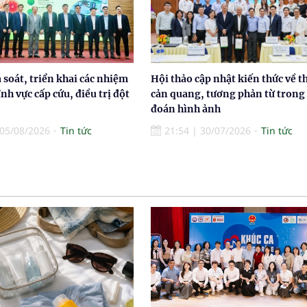
à soát, triển khai các nhiệm
Hội thảo cập nhật kiến thức về t
ĩnh vực cấp cứu, điều trị đột
cản quang, tương phản từ trong
đoán hình ảnh
05/08/2026
Tin tức
21:54
|
30/07/2026
Tin tức