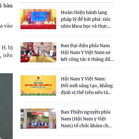
i bàn
Hoàn thiện hành lang
pháp lý để bứt phá: Góc
a vào
nhìn khoa học và thực
tiễn tại Tọa đàm " Đề
xuất một số nội dung
Ban Đại diện phía Nam
cho Luật Y dược cổ
 H. bị
Hội Nam Y Việt Nam sơ
truyền Việt Nam"
, nên
kết công tác 6 tháng đầu
năm 2026
Hội Nam Y Việt Nam:
Đổi mới sáng tạo, khẳng
định vị thế trên nền tảng
y học cổ truyền và khoa
học hiện đại
Ban Thiện nguyện phía
Nam (Hội Nam y Việt
Nam) tổ chức khám chữa
bệnh y học cổ truyền và