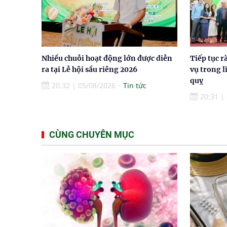
Nhiều chuỗi hoạt động lớn được diễn
Tiếp tục r
ra tại Lễ hội sầu riêng 2026
vụ trong l
quỵ
20:32
|
05/08/2026
Tin tức
20:31
|
CÙNG CHUYÊN MỤC