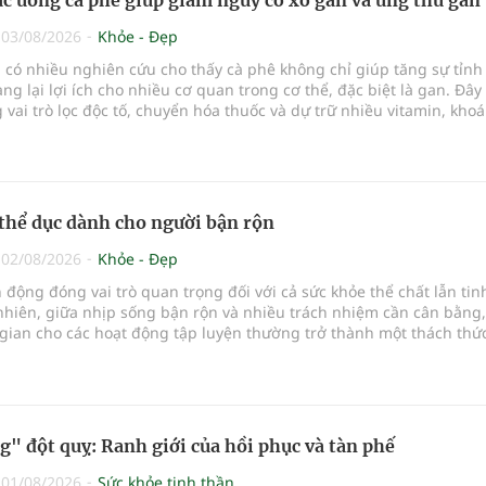
|
03/08/2026
Khỏe - Đẹp
có nhiều nghiên cứu cho thấy cà phê không chỉ giúp tăng sự tỉnh
g lại lợi ích cho nhiều cơ quan trong cơ thể, đặc biệt là gan. Đây 
vai trò lọc độc tố, chuyển hóa thuốc và dự trữ nhiều vitamin, kho
 yếu nhưng cũng rất dễ bị tổn thương…
thể dục dành cho người bận rộn
|
02/08/2026
Khỏe - Đẹp
n động đóng vai trò quan trọng đối với cả sức khỏe thể chất lẫn tin
nhiên, giữa nhịp sống bận rộn và nhiều trách nhiệm cần cân bằng,
gian cho các hoạt động tập luyện thường trở thành một thách thứ
ỏ…
g" đột quỵ: Ranh giới của hồi phục và tàn phế
|
01/08/2026
Sức khỏe tinh thần