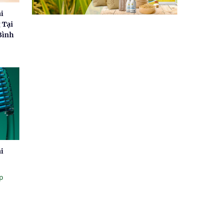
i
 Tại
Bình
ải
p