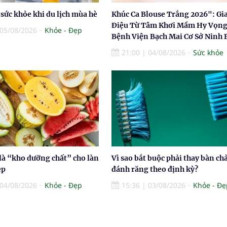
sức khỏe khi du lịch mùa hè
Khúc Ca Blouse Trắng 2026": Gia
Điệu Từ Tâm Khơi Mầm Hy Vọng
05/08/2026
Khỏe - Đẹp
Bệnh Viện Bạch Mai Cơ Sở Ninh 
21:00
|
04/08/2026
Sức khỏe
 là “kho dưỡng chất” cho làn
Vì sao bắt buộc phải thay bàn ch
ẹp
đánh răng theo định kỳ?
04/08/2026
Khỏe - Đẹp
15:36
|
03/08/2026
Khỏe - Đẹ