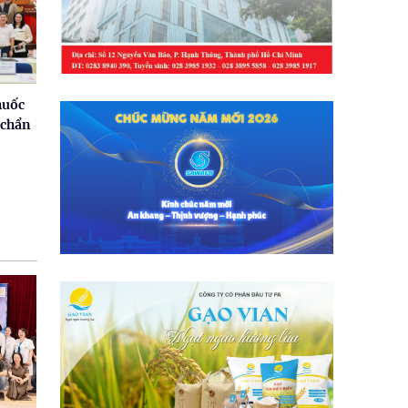
huốc
 chẩn