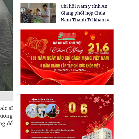
tặng quà cho 150 người
Chi hội Nam y tỉnh An
dân tại xã Tân Tập
Giang phối hợp Chùa
Nam Thạnh Tự khám và
cấp thuốc miễn phí cho
nhân dân
bác sĩ
xương
ng để