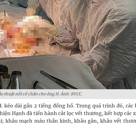
ẫu thuật nối cổ chân cho ông H. Ảnh: BVCC.
 kéo dài gần 2 tiếng đồng hồ. Trong quá trình đó, các 
ện Hạnh đã tiến hành cắt lọc vết thương, kết hợp các 
i; khâu mạch máu thần kinh, khâu gân, khâu vết thươ