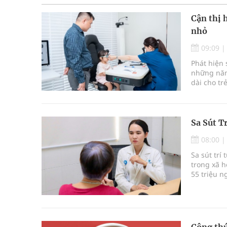
Cận thị 
nhỏ
09:09
Phát hiện 
những năm 
dài cho tr
vừa được 
Sa Sút T
08:00
Sa sút tr
trong xã h
55 triệu n
chiếm kho
Công thứ