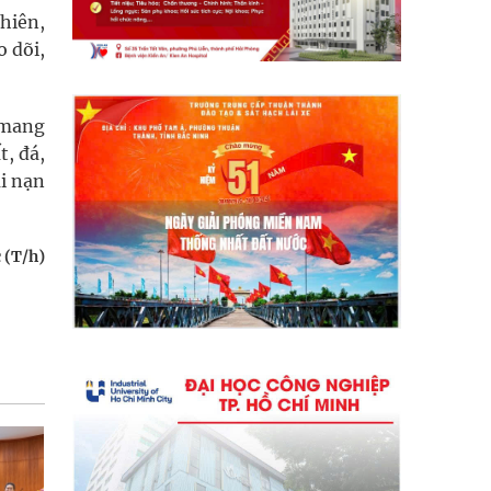
hiên,
o dõi,
i mang
, đá,
ai nạn
 (T/h)