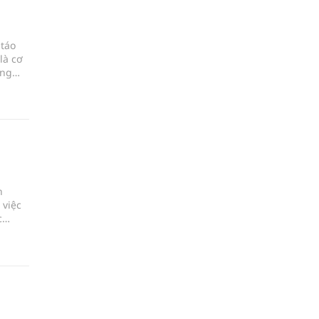
 táo
là cơ
áng
h
 việc
c