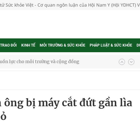
 tử Sức khỏe Việt - Cơ quan ngôn luận của Hội Nam Y (Hội YDHCT) 
 TRAO ĐỔI
KINH TẾ
MÔI TRƯỜNG & SỨC KHỎE
PHÁP LUẬT & SỨC KHỎE
D
ệnh bảo hiểm y tế nếu không đăng ký khám theo yêu
ầm
 ông bị máy cắt đứt gần lìa
i sầu riêng 2026
cỏ
nh vực cấp cứu, điều trị đột quỵ
 lại khai thác vào ngày 19/8