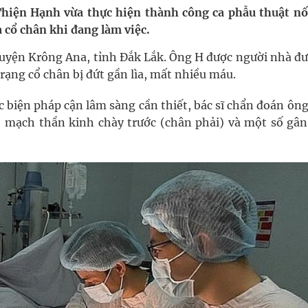
pháp tăng cường chống hàng giả và gian lận thương
Thiện Hạnh vừa thực hiện thành công ca phẫu thuật nố
 cổ chân khi đang làm việc.
 huyện Krông Ana, tỉnh Đắk Lắk. Ông H được người nhà đư
g ương cơ sở 2 đón hơn 500 lượt khám
ạng cổ chân bị đứt gần lìa, mất nhiều máu.
ông rải rác.
ác biện pháp cận lâm sàng cần thiết, bác sĩ chẩn đoán ông
ó mạch thần kinh chày trước (chân phải) và một số gân
phương hai cấp trong quản lý hoạt động nha khoa,
uồn lực cho môi trường và cộng đồng