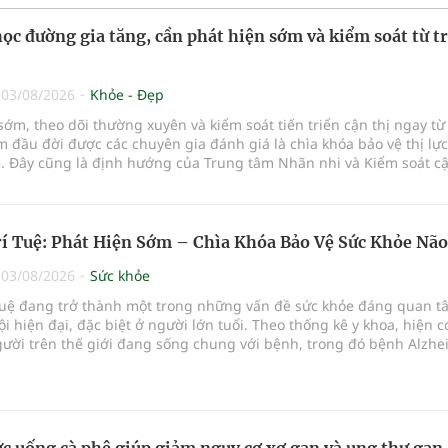
học đường gia tăng, cần phát hiện sớm và kiểm soát từ t
|
03/08/2026
Khỏe - Đẹp
sớm, theo dõi thường xuyên và kiểm soát tiến triển cận thị ngay từ
đầu đời được các chuyên gia đánh giá là chìa khóa bảo vệ thị lực
ẻ. Đây cũng là định hướng của Trung tâm Nhãn nhi và Kiểm soát cậ
Bệnh viện Đông Đô đưa vào hoạt động ngày 1/8.
rí Tuệ: Phát Hiện Sớm – Chìa Khóa Bảo Vệ Sức Khỏe Não
|
03/08/2026
Sức khỏe
í tuệ đang trở thành một trong những vấn đề sức khỏe đáng quan t
ội hiện đại, đặc biệt ở người lớn tuổi. Theo thống kê y khoa, hiện 
gười trên thế giới đang sống chung với bệnh, trong đó bệnh Alzhe
ảng 60–70% trường hợp.
c uống cà phê giúp giảm nguy cơ xơ gan và ung thư gan