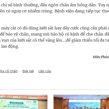
 chỉ số bình thường, đầu ngón chân ấm hồng dần. Tuy n
ên có nguy cơ nhiễm trùng. Bệnh viện đang tiếp tục the
g máy cắt cỏ dù dùng lưỡi sắt hay dây cước cũng cần phả
ể bảo vệ chân, mang mũ bảo hộ có kính để che chắn đất
ụn của lưỡi sắt có thể văng lên....để giảm thiểu tối đa t
 lao động.
Hữu Phúc
lìa cổ chân
đak lak
cấp cứu