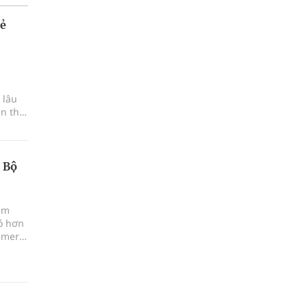
rẻ
 lâu
n thị
 Bộ
âm
có hơn
imer