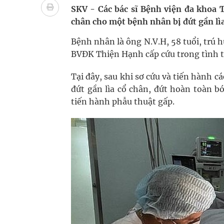
Pháp luật – Sức khỏe – Doanh nghiệp: Tìm giải 
SKV - Các bác sĩ Bệnh viện đa khoa 
chân cho một bệnh nhân bị đứt gần lìa
mại
Bệnh nhân là ông N.V.H, 58 tuổi, trú
Ngày hoạt động đầu tiên, Bệnh viện Phụ sản Trun
BVĐK Thiện Hạnh cấp cứu trong tình tr
Dự báo thời tiết ngày 06/8/2026: Bắc Bộ có mưa d
Tại đây, sau khi sơ cứu và tiến hành c
đứt gần lìa cổ chân, đứt hoàn toàn b
Quảng Trị: Phát huy vai trò của chính quyền địa 
tiến hành phẫu thuật gấp.
bảo vệ sức khỏe Nhân dân
Không chỉ cắt tóc, Đông Tây Barbershop dành ng