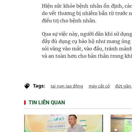
Hiện sức khỏe bệnh nhân ổn định, các
do vết thương bị nhiễm bẩn từ trước n
điều trị cho bệnh nhân.
Qua sự việc này, người dân khi sử dụn
đầy đủ dụng cụ bảo hộ như mang ủng đ
sỏi văng vào mắt, vào đầu, tránh mảnh v
và an toàn hơn cho bản thân trong khi
Tags:
tai nạn lao động
máy cắt cỏ
đứt gần 
TIN LIÊN QUAN