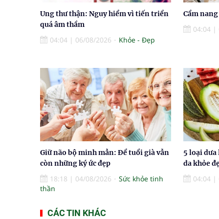
Ung thư thận: Nguy hiểm vì tiến triển
Cẩm nang 
quá âm thầm
04:04
|
04:04
|
06/08/2026
Khỏe - Đẹp
Giữ não bộ minh mẫn: Để tuổi già vẫn
5 loại dưa
còn những ký ức đẹp
da khỏe đ
18:18
|
04/08/2026
Sức khỏe tinh
04:04
|
thần
CÁC TIN KHÁC