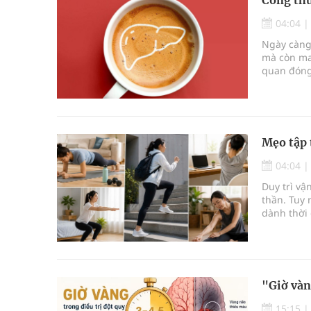
04:04
Ngày càng 
mà còn man
quan đóng 
chất thiết
Mẹo tập 
04:04
Duy trì vậ
thần. Tuy 
dành thời 
không nh
"Giờ vàn
15:15