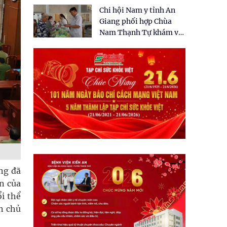
tặng quà cho 150 người
Chi hội Nam y tỉnh An
dân tại xã Tân Tập
Giang phối hợp Chùa
Nam Thạnh Tự khám và
cấp thuốc miễn phí cho
nhân dân
ng đã
n của
i thể
n chủ