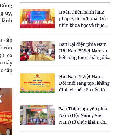
 Công
Hoàn thiện hành lang
g ủy,
pháp lý để bứt phá: Góc
 lãnh
nhìn khoa học và thực
tiễn tại Tọa đàm " Đề
xuất một số nội dung
o cấp
Ban Đại diện phía Nam
cho Luật Y dược cổ
bộ còn
Hội Nam Y Việt Nam sơ
truyền Việt Nam"
0, có
kết công tác 6 tháng đầu
ộ máy
năm 2026
ác cấp
Hội Nam Y Việt Nam:
Đổi mới sáng tạo, khẳng
định vị thế trên nền tảng
y học cổ truyền và khoa
học hiện đại
Ban Thiện nguyện phía
Nam (Hội Nam y Việt
Nam) tổ chức khám chữa
bệnh y học cổ truyền và