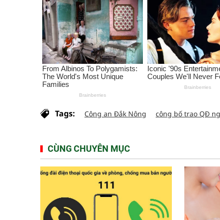
Tags:
Công an Đắk Nông
công bố trao QĐ ng
CÙNG CHUYÊN MỤC