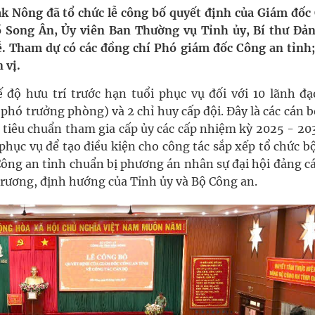
 Máu Của Các Loài Nhân Sâm (Panax Spp.): Tổng
ắk Nông đã tổ chức lễ công bố quyết định của Giám đốc
Hồ Song Ân, Ủy viên Ban Thường vụ Tỉnh ủy, Bí thư Đản
ễ. Tham dự có các đồng chí Phó giám đốc Công an tỉnh;
 vị.
oàn quốc
 độ hưu trí trước hạn tuổi phục vụ đối với 10 lãnh đạ
g, nhiệt độ cao nhất 35 độ
phó trưởng phòng) và 2 chỉ huy cấp đội. Đây là các cán 
 tiêu chuẩn tham gia cấp ủy các cấp nhiệm kỳ 2025 - 203
kỳ, khám sàng lọc cho người dân
phục vụ để tạo điều kiện cho công tác sắp xếp tổ chức b
Công an tỉnh chuẩn bị phương án nhân sự đại hội đảng c
rương, định hướng của Tỉnh ủy và Bộ Công an.