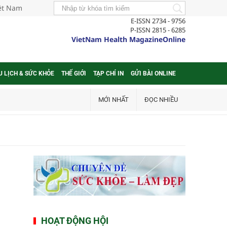
iệt Nam
E-ISSN 2734 - 9756
P-ISSN 2815 - 6285
VietNam Health MagazineOnline
U LỊCH & SỨC KHỎE
THẾ GIỚI
TẠP CHÍ IN
GỬI BÀI ONLINE
MỚI NHẤT
ĐỌC NHIỀU
HOẠT ĐỘNG HỘI