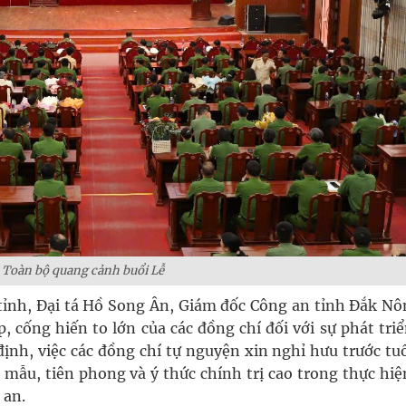
Toàn bộ quang cảnh buổi Lễ
tỉnh, Đại tá Hồ Song Ân, Giám đốc Công an tỉnh Đắk Nô
 cống hiến to lớn của các đồng chí đối với sự phát triể
nh, việc các đồng chí tự nguyện xin nghỉ hưu trước tuổ
 mẫu, tiên phong và ý thức chính trị cao trong thực hiệ
 an.