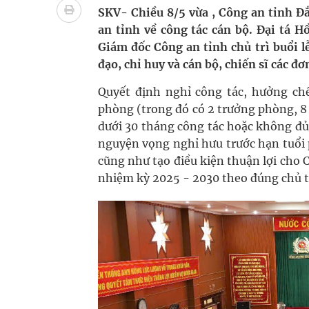
Tác Dụng Chống Kết Tập Tiểu Cầu Và Chống Đông
SKV- Chiều 8/5 vừa , Công an tỉnh Đ
an tỉnh về công tác cán bộ. Đại tá 
Quan Bằng Chứng Dược Lý Và Cơ Chế Phân Tử
Giám đốc Công an tỉnh chủ trì buổi l
đạo, chỉ huy và cán bộ, chiến sĩ các đơn
Xây dựng bản đồ mạng lưới cấp cứu ngoại viện t
Quyết định nghỉ công tác, hưởng chế
Dự báo thời tiết ngày 08/8/2026: Bắc Bộ nắng nón
phòng (trong đó có 2 trưởng phòng, 8 
dưới 30 tháng công tác hoặc không đủ
Đắk Lắk: Đẩy nhanh tiến độ khám sức khỏe định 
nguyện vọng nghỉ hưu trước hạn tuổi 
cũng như tạo điều kiện thuận lợi cho 
nhiệm kỳ 2025 - 2030 theo đúng chủ t