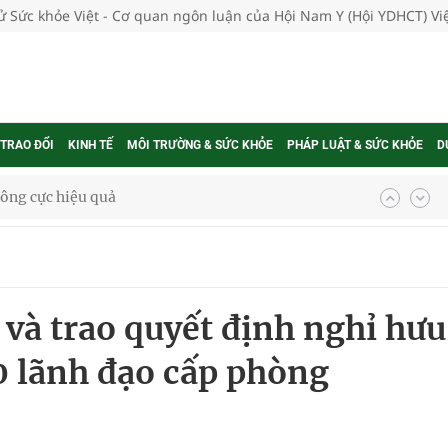
tử Sức khỏe Việt - Cơ quan ngôn luận của Hội Nam Y (Hội YDHCT) V
 TRAO ĐỔI
KINH TẾ
MÔI TRƯỜNG & SỨC KHỎE
PHÁP LUẬT & SỨC KHỎE
D
ông cực hiệu quả
 chuyên gia
và trao quyết định nghỉ hưu
nghiệm thực tế
10 lãnh đạo cấp phòng
ngừa ung thư