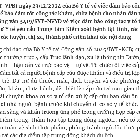
-VPB1 ngày 23/12/2024 của Bộ Y tế về việc đảm bảo côn
 Để bảo đảm tốt công tác khám, chữa bệnh cho nhân dân 
ầm
Công văn 5419/SYT-NVYD về việc đảm bảo công tác y tế 
ở Y tế yêu cầu Trung tâm Kiểm soát bệnh tật tỉnh, các
i sầu riêng 2026
 các huyện, thị xã, thành phố triển khai các nội dung
nh vực cấp cứu, điều trị đột quỵ
g chỉ đạo của Bộ Y tế tại Công văn số 2045/BYT-KCB; cụ
 thường trực 4 cấp Trực lãnh đạo, xử lý thông tin Đườn
ngừa ung thư
h - hậu cần và trực bảo vệ - tự vệ. Tổ chức tốt việc cấ
ảm tất cả người bệnh cấp cứu được khám và điều trị kịp 
 Máu Của Các Loài Nhân Sâm (Panax Spp.): Tổng
trễ. Dự trữ đủ thuốc, máu, dịch truyền và các phương 
cứu, khám, chữa bệnh, đặc biệt là cấp cứu tai nạn giao 
ái chuyên khoa cơ sở y tế cần xử lý cấp cứu ban đầu ổn
ười nhà người bệnh trước khi chuyển đi cơ sở y tế khác.
sẵn sàng và khẩn trương ứng phó trong trường hợp cấp c
ghiêm trọng, thảm họa tập trung đông người… nếu có x
 an toàn vệ sinh thực phẩm, phòng tránh ngộ độc thực 
tại các địa điểm tập trung đông khách du lịch.