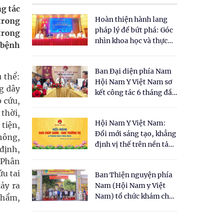
g tác
Hoàn thiện hành lang
trong
pháp lý để bứt phá: Góc
trong
nhìn khoa học và thực
 bệnh
tiễn tại Tọa đàm " Đề
xuất một số nội dung
Ban Đại diện phía Nam
cho Luật Y dược cổ
 thể:
Hội Nam Y Việt Nam sơ
truyền Việt Nam"
g dây
kết công tác 6 tháng đầu
p cứu,
năm 2026
thời,
Hội Nam Y Việt Nam:
tiện,
Đổi mới sáng tạo, khẳng
thông,
định vị thế trên nền tảng
 định,
y học cổ truyền và khoa
 Phân
học hiện đại
ứu tai
Ban Thiện nguyện phía
ảy ra
Nam (Hội Nam y Việt
Nam) tổ chức khám chữa
phẩm,
bệnh y học cổ truyền và