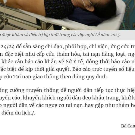
 được khám và điều trị kịp thời trong các dịp nghỉ Lễ năm 2025.
4/24 để sẵn sàng chỉ đạo, phối hợp, chi viện, ứng cứu t
ến đặc biệt như cấp cứu thảm hỏa, tai nạn hàng loạt, ng
 khác cần báo cáo khẩn về Sở Y tế, đồng thời báo cáo 
c biệt để kịp thời giải quyết. Báo cáo trực tuyến số liệ
p cứu Tai nạn giao thông theo đúng quy định.
ăng cường truyền thông để người dân tiếp tục thực hiệ
uyến cáo, khuyến khích người dân đeo khẩu trang, khử 
o người dân về các nguy cơ tai nạn hay gặp như thảm h
 điểm du lịch./.
Bá Cao