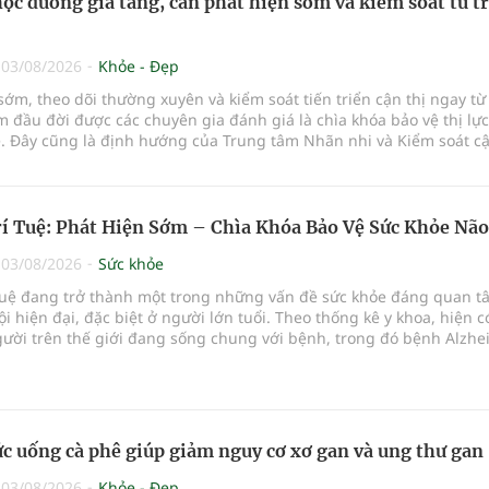
học đường gia tăng, cần phát hiện sớm và kiểm soát từ t
|
03/08/2026
Khỏe - Đẹp
sớm, theo dõi thường xuyên và kiểm soát tiến triển cận thị ngay từ
đầu đời được các chuyên gia đánh giá là chìa khóa bảo vệ thị lực
ẻ. Đây cũng là định hướng của Trung tâm Nhãn nhi và Kiểm soát cậ
Bệnh viện Đông Đô đưa vào hoạt động ngày 1/8.
rí Tuệ: Phát Hiện Sớm – Chìa Khóa Bảo Vệ Sức Khỏe Não
|
03/08/2026
Sức khỏe
í tuệ đang trở thành một trong những vấn đề sức khỏe đáng quan t
ội hiện đại, đặc biệt ở người lớn tuổi. Theo thống kê y khoa, hiện 
gười trên thế giới đang sống chung với bệnh, trong đó bệnh Alzhe
ảng 60–70% trường hợp.
c uống cà phê giúp giảm nguy cơ xơ gan và ung thư gan
|
03/08/2026
Khỏe - Đẹp