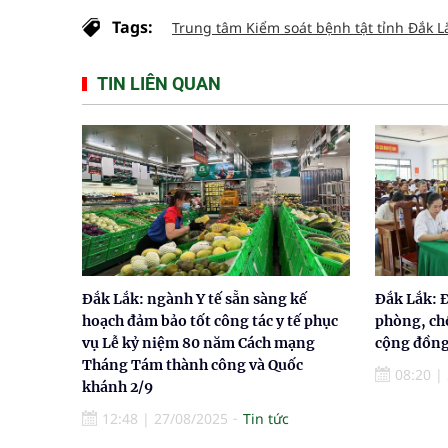
Tags:
Trung tâm Kiểm soát bệnh tật tỉnh Đắk L
TIN LIÊN QUAN
Đắk Lắk: ngành Y tế sẵn sàng kế
Đắk Lắk: 
hoạch đảm bảo tốt công tác y tế phục
phòng, ch
vụ Lễ kỷ niệm 80 năm Cách mạng
cộng đồn
Tháng Tám thành công và Quốc
08:20
|
khánh 2/9
12:48
|
27/08/2025
Tin tức