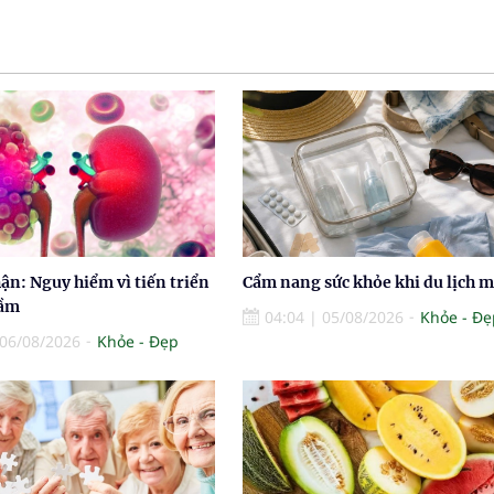
ận: Nguy hiểm vì tiến triển
Cẩm nang sức khỏe khi du lịch 
hầm
04:04
|
05/08/2026
Khỏe - Đẹ
06/08/2026
Khỏe - Đẹp