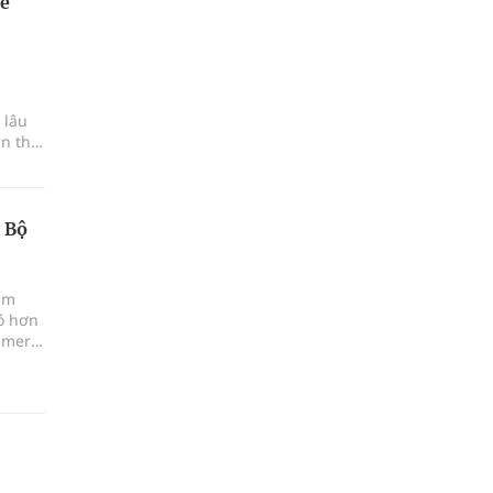
rẻ
 lâu
n thị
 Bộ
âm
có hơn
imer