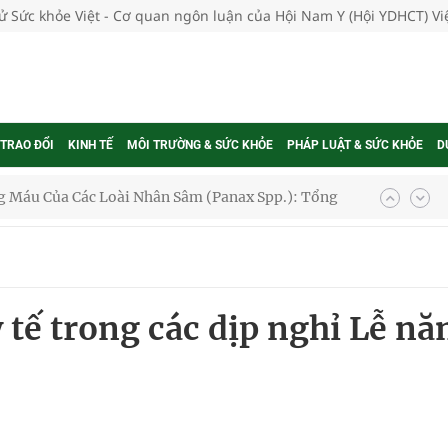
tử Sức khỏe Việt - Cơ quan ngôn luận của Hội Nam Y (Hội YDHCT) V
 TRAO ĐỔI
KINH TẾ
MÔI TRƯỜNG & SỨC KHỎE
PHÁP LUẬT & SỨC KHỎE
D
oàn quốc
g trưởng mới của Việt Nam
phương hai cấp trong quản lý hoạt động nha khoa,
 tế trong các dịp nghỉ Lễ n
uồn lực cho môi trường và cộng đồng
ệnh bảo hiểm y tế nếu không đăng ký khám theo yêu