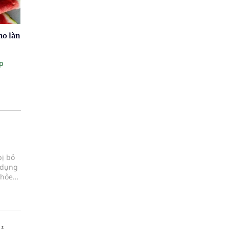
ho làn
p
bị bỏ
 dụng
khỏe