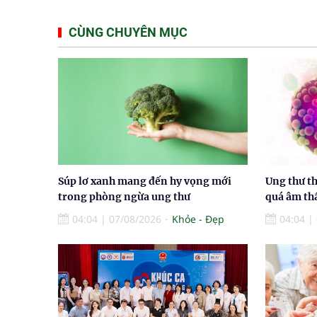
CÙNG CHUYÊN MỤC
Súp lơ xanh mang đến hy vọng mới
Ung thư th
trong phòng ngừa ung thư
quá âm t
04:04
|
07/08/2026
Khỏe - Đẹp
04:04
|