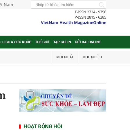
iệt Nam
E-ISSN 2734 - 9756
P-ISSN 2815 - 6285
VietNam Health MagazineOnline
U LỊCH & SỨC KHỎE
THẾ GIỚI
TẠP CHÍ IN
GỬI BÀI ONLINE
MỚI NHẤT
ĐỌC NHIỀU
ăm
HOẠT ĐỘNG HỘI