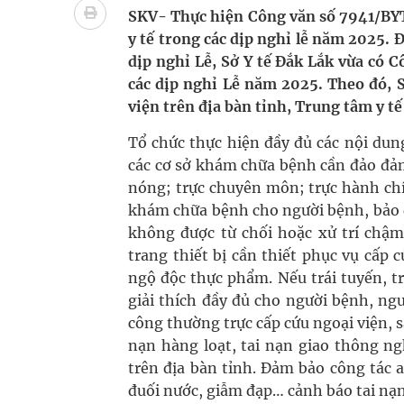
cầu
SKV- Thực hiện Công văn số 7941/BYT
y tế trong các dịp nghỉ lễ năm 2025.
Ung thư thận: Nguy hiểm vì tiến triển quá âm th
dịp nghỉ Lễ, Sở Y tế Đắk Lắk vừa có 
các dịp nghỉ Lễ năm 2025. Theo đó, S
Nhiều chuỗi hoạt động lớn được diễn ra tại Lễ hộ
viện trên địa bàn tỉnh, Trung tâm y tế
Tiếp tục rà soát, triển khai các nhiệm vụ trong lĩ
Tổ chức thực hiện đầy đủ các nội dun
các cơ sở khám chữa bệnh cần đảo đảm
Súp lơ xanh mang đến hy vọng mới trong phòng 
nóng; trực chuyên môn; trực hành chín
khám chữa bệnh cho người bệnh, bảo đ
Tác Dụng Chống Kết Tập Tiểu Cầu Và Chống Đông
không được từ chối hoặc xử trí chậm 
Quan Bằng Chứng Dược Lý Và Cơ Chế Phân Tử
trang thiết bị cần thiết phục vụ cấp 
ngộ độc thực phẩm. Nếu trái tuyến, tr
giải thích đầy đủ cho người bệnh, ng
công thường trực cấp cứu ngoại viện, 
nạn hàng loạt, tai nạn giao thông n
trên địa bàn tỉnh. Đảm bảo công tác
đuối nước, giẫm đạp… cảnh báo tai nạn 