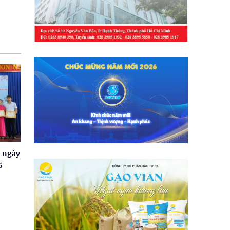
m ngày
5-