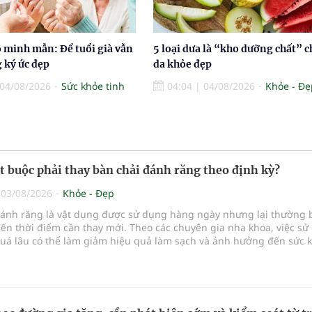
ộ minh mẫn: Để tuổi già vẫn
5 loại dưa là “kho dưỡng chất” c
 ký ức đẹp
da khỏe đẹp
04/08/2026
Sức khỏe tinh
04:04
|
04/08/2026
Khỏe - Đẹ
ắt buộc phải thay bàn chải đánh răng theo định kỳ?
|
03/08/2026
Khỏe - Đẹp
đánh răng là vật dụng được sử dụng hàng ngày nhưng lại thường 
ến thời điểm cần thay mới. Theo các chuyên gia nha khoa, việc sử
quá lâu có thể làm giảm hiệu quả làm sạch và ảnh hưởng đến sức 
...