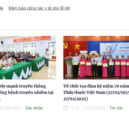
ắk
Đảm bảo công tác y tế dịp lễ tết
Đẩy mạnh truyền thông
Tổ chức tọa đàm kỷ niệm 70 nă
ống bệnh truyền nhiễm tại
Thầy thuốc Việt Nam (27/02/195
g
27/02/2025)
21/04/2025
Sức khỏe
12:41
|
27/02/2025
Tin tức