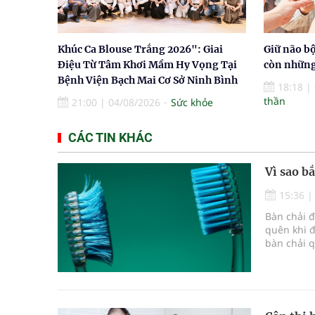
Khúc Ca Blouse Trắng 2026": Giai
Giữ não b
Điệu Từ Tâm Khơi Mầm Hy Vọng Tại
còn những
Bệnh Viện Bạch Mai Cơ Sở Ninh Bình
18:18
|
thần
21:00
|
04/08/2026
Sức khỏe
CÁC TIN KHÁC
Vì sao b
15:36
Bàn chải 
quên khi đ
bàn chải 
răng miệng