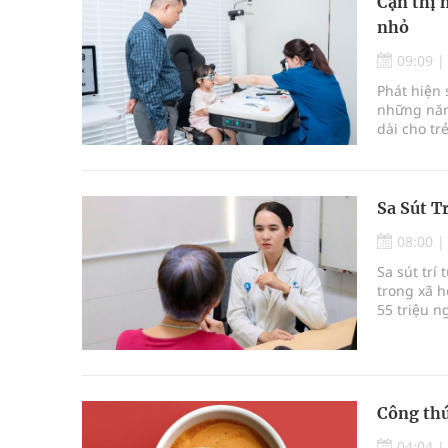
Cận thị 
nhỏ
09:09
Phát hiện 
những năm 
dài cho tr
vừa được 
Sa Sút T
08:00
Sa sút tr
trong xã h
55 triệu n
chiếm kho
Công thứ
04:04