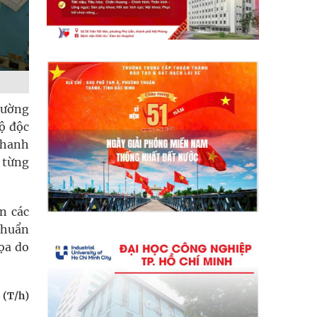
rường
ộ độc
nhanh
u từng
n các
khuẩn
ọa do
 (T/h)