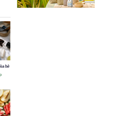
mùa hè
p