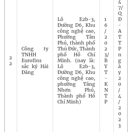
4
7/
Q
Lô E2b-3,
1
Đ
Đường D6, Khu
6
-
công nghệ cao,
/
A
Phường Tân
2
T
Phú, thành phố
0
T
Công ty
Thủ Đức, Thành
2
P
TNHH
phố Hồ Chí
3/
n
2
Eurofins
Minh. (nay là:
B
g
2
sắc ký Hải
Lô E2b-3,
Y
à
Đăng
Đường D6, Khu
T
y
công nghệ cao,
-
2
phường Tăng
K
0
Nhơn Phú,
N
/
Thành phố Hồ
T
4
Chí Minh)
P
/
2
0
2
3