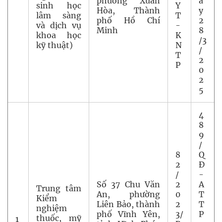
phường Xuân
à
sinh học
Y
Hòa, Thành
y
lâm sàng
T
phố Hồ Chí
2
và dịch vụ
-
Minh
8
khoa học
K
/3
kỹ thuật)
N
/
T
2
P
0
2
5
4
8
9
/
8
Q
2
Đ
/
-
Số 37 Chu Văn
2
A
Trung tâm
An, phường
0
T
Kiểm
Liên Bảo, thành
2
T
nghiệm
phố Vĩnh Yên,
3/
P
thuốc, mỹ
1