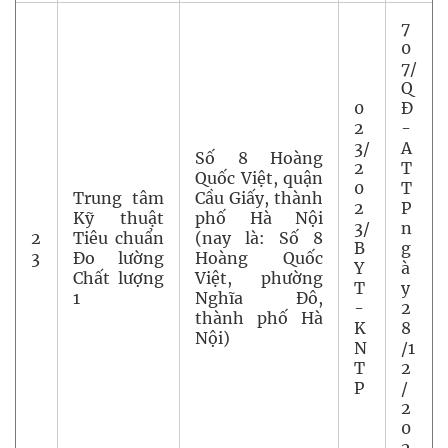
7
0
7/
Q
0
Đ
2
-
3/
A
Số 8 Hoàng
2
T
Quốc Việt, quận
0
T
Trung tâm
Cầu Giấy, thành
2
P
Kỹ thuật
phố Hà Nội
3/
n
2
Tiêu chuẩn
(nay là: Số 8
B
g
3
Đo lường
Hoàng Quốc
Y
à
Chất lượng
Việt, phường
T
y
1
Nghĩa Đô,
-
2
thành phố Hà
K
8
Nội)
N
/1
T
2
P
/
2
0