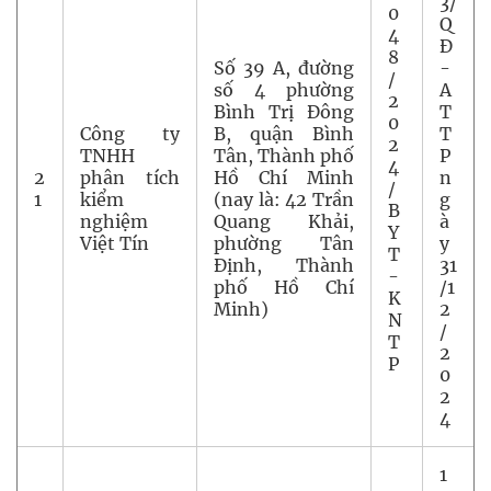
3/
0
Q
4
Đ
8
Số 39 A, đường
-
/
số 4 phường
A
2
Bình Trị Đông
T
0
Công ty
B, quận Bình
T
2
TNHH
Tân, Thành phố
P
4
2
phân tích
Hồ Chí Minh
n
/
1
kiểm
(nay là: 42 Trần
g
B
nghiệm
Quang Khải,
à
Y
Việt Tín
phường Tân
y
T
Định, Thành
31
-
phố Hồ Chí
/1
K
Minh)
2
N
/
T
2
P
0
2
4
1