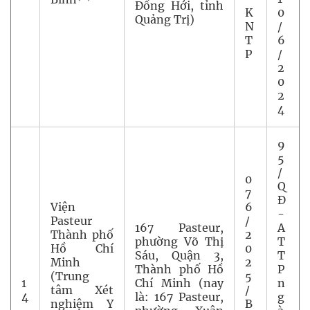
Đồng Hới, tỉnh
K
0
Quảng Trị)
N
/
T
6
P
/
2
0
2
4
9
5
/
0
Q
7
Đ
Viện
6
-
Pasteur
/
167 Pasteur,
A
Thành phố
2
phường Võ Thị
T
Hồ Chí
0
Sáu, Quận 3,
T
Minh
2
Thành phố Hồ
P
(Trung
5
1
Chí Minh (nay
n
tâm Xét
/
4
là: 167 Pasteur,
g
nghiệm Y
B