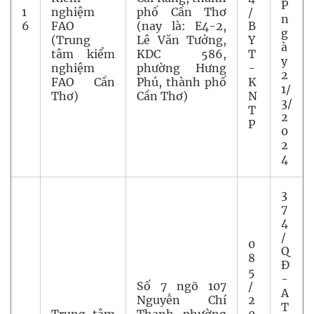
P
1
nghiệm
phố Cần Thơ
/
n
6
FAO
(nay là: E4-2,
B
g
(Trung
Lê Văn Tưởng,
Y
à
tâm kiểm
KDC 586,
T
y
nghiệm
phường Hưng
-
2
FAO Cần
Phú, thành phố
K
1/
Thơ)
Cần Thơ)
N
3/
T
2
P
0
2
4
3
7
4
/
0
Q
8
Đ
5
-
Số 7 ngõ 107
/
A
Nguyễn Chí
2
T