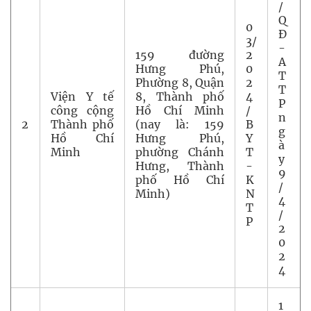
/
Q
0
Đ
3/
-
159 đường
2
A
Hưng Phú,
0
T
Phường 8, Quận
2
T
Viện Y tế
8, Thành phố
4
P
công cộng
Hồ Chí Minh
/
n
2
Thành phố
(nay là: 159
B
g
Hồ Chí
Hưng Phú,
Y
à
Minh
phường Chánh
T
y
Hưng, Thành
-
9
phố Hồ Chí
K
/
Minh)
N
4
T
/
P
2
0
2
4
1