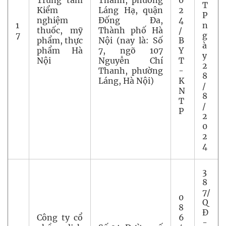
Trung tâm
Thanh, phường
0
T
Kiểm
Láng Hạ, quận
2
P
nghiệm
Đống Đa,
4
1
n
thuốc, mỹ
Thành phố Hà
/
7
g
phẩm, thực
Nội (nay là: Số
B
à
phẩm Hà
7, ngõ 107
Y
y
Nội
Nguyễn Chí
T
2
Thanh, phường
-
8
Láng, Hà Nội)
K
/
N
8
T
/
P
2
0
2
4
3
8
7/
0
Q
8
Đ
Công ty cổ
6
-