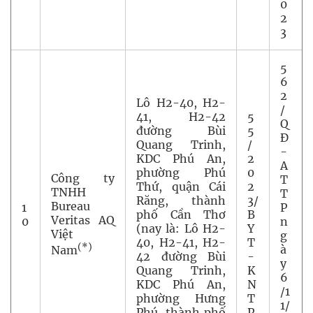
0
2
3
5
6
2
Lô H2-40, H2-
/
41, H2-42
5
Q
đường Bùi
5
Đ
Quang Trinh,
/
-
KDC Phú An,
2
A
phường Phú
0
Công ty
T
Thứ, quận Cái
2
TNHH
T
Răng, thành
3/
Bureau
1
P
phố Cần Thơ
B
Veritas AQ
0
n
(nay là: Lô H2-
Y
Việt
g
40, H2-41, H2-
T
(*)
à
Nam
42 đường Bùi
-
y
Quang Trinh,
K
6
KDC Phú An,
N
/1
phường Hưng
T
1/
Phú, thành phố
P