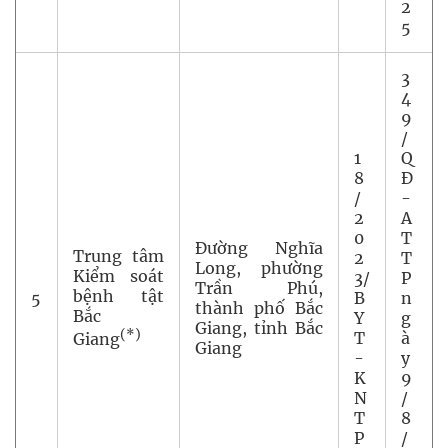
2
5
3
4
9
/
1
Q
8
Đ
/
-
2
A
0
T
Đường Nghĩa
Trung tâm
2
T
Long, phường
Kiểm soát
3/
P
Trần Phú,
bệnh tật
5
B
n
thành phố Bắc
Bắc
Y
g
Giang, tỉnh Bắc
(*)
T
à
Giang
Giang
-
y
K
9
N
/
T
8
P
/