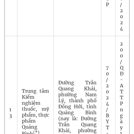
P
/
2
0
2
4
2
0
0
/
7
Q
0
Đ
/
-
Đường Trần
2
A
Quang Khải,
Trung tâm
0
T
phường Nam
Kiểm
2
T
Lý, thành phố
nghiệm
4
P
Đồng Hới, tỉnh
thuốc, mỹ
1
/
n
Quảng Bình
phẩm, thực
3
B
g
(nay là: Đường
phẩm
Y
à
Trần Quang
Quảng
T
y
Khải, phường
(*)
-
1
Bình