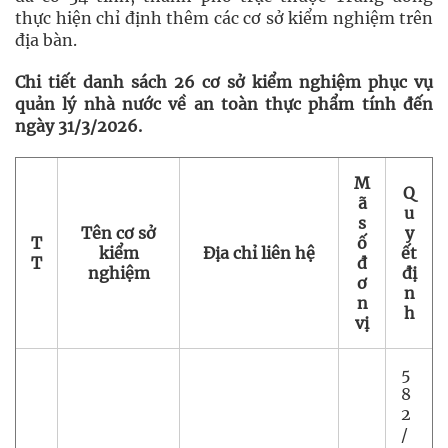
thực hiện chỉ định thêm các cơ sở kiểm nghiệm trên
địa bàn.
Chi tiết danh sách 26 cơ sở kiểm nghiệm phục vụ
quản lý nhà nước về an toàn thực phẩm tính đến
ngày 31/3/2026.
M
Q
ã
u
s
Tên cơ sở
y
T
ố
kiểm
Địa chỉ liên hệ
ết
T
đ
nghiệm
đị
ơ
n
n
h
vị
5
8
2
/