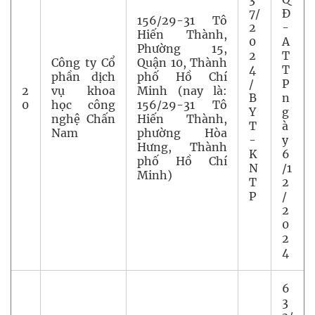
7/
Đ
156/29-31 Tô
2
-
Hiến Thành,
0
A
Phường 15,
2
T
Công ty Cổ
Quận 10, Thành
4
T
phần dịch
phố Hồ Chí
/
P
2
vụ khoa
Minh (nay là:
B
n
0
học công
156/29-31 Tô
Y
g
nghệ Chấn
Hiến Thành,
T
à
Nam
phường Hòa
-
y
Hưng, Thành
K
6
phố Hồ Chí
N
/1
Minh)
T
2
P
/
2
0
2
4
6
3