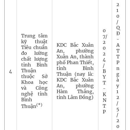
2
1
0
/
Q
0
Đ
Trung tâm
7/
-
kỹ thuật
2
KDC Bắc Xuân
A
Tiêu chuẩn
0
An, phường
T
đo lường
2
Xuân An, thành
T
chất lượng
4
phố Phan Thiết,
P
tỉnh Bình
/
tỉnh Bình
n
Thuận
4
B
Thuận (nay là:
g
thuộc Sở
Y
KDC Bắc Xuân
à
Khoa học
T
An, phường
y
và Công
-
Hàm Thắng,
1
nghệ tỉnh
K
tỉnh Lâm Đồng)
2
Bình
N
/
(*)
T
Thuận
5
P
/
2
0