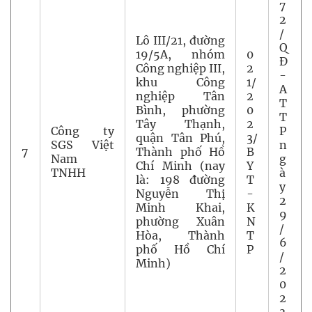
7
2
/
Lô III/21, đường
Q
19/5A, nhóm
0
Đ
Công nghiệp III,
2
-
khu Công
1/
A
nghiệp Tân
2
T
Bình, phường
0
T
Tây Thạnh,
2
Công ty
P
quận Tân Phú,
3/
SGS Việt
n
7
Thành phố Hồ
B
Nam
g
Chí Minh (nay
Y
TNHH
à
là: 198 đường
T
y
Nguyễn Thị
-
2
Minh Khai,
K
9
phường Xuân
N
/
Hòa, Thành
T
6
phố Hồ Chí
P
/
Minh)
2
0
2