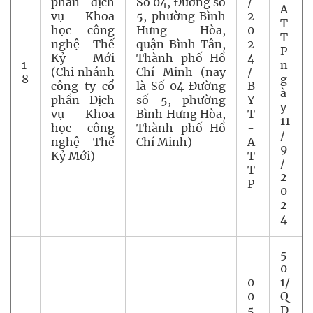
phần dịch
Số 04, Đường số
/
A
vụ Khoa
5, phường Bình
2
T
học công
Hưng Hòa,
0
T
nghệ Thế
quận Bình Tân,
2
P
Kỷ Mới
Thành phố Hồ
4
1
n
(Chi nhánh
Chí Minh (nay
/
8
g
công ty cổ
là Số 04 Đường
B
à
phần Dịch
số 5, phường
Y
y
vụ Khoa
Bình Hưng Hòa,
T
11
học công
Thành phố Hồ
-
/
nghệ Thế
Chí Minh)
A
9
Kỷ Mới)
T
/
T
2
P
0
2
4
5
0
0
1/
0
Q
5
Đ