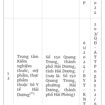
P
0
2
4
2
0
3/
Q
6
Đ
1/
-
2
A
Trung tâm
Số 150 Quang
0
T
Kiểm
Trung, thành
2
T
nghiệm
phố Hải Dương,
4
P
thuốc, mỹ
tỉnh Hải Dương.
/
n
1
phẩm, thực
(nay là: Số 150
B
g
2
phẩm
Quang Trung,
Y
à
thuộc Sở Y
phường Hải
T
y
tế Hải
Dương, thành
-
1
(*)
phố Hải Phòng)
K
2
Dương
N
/
T
6