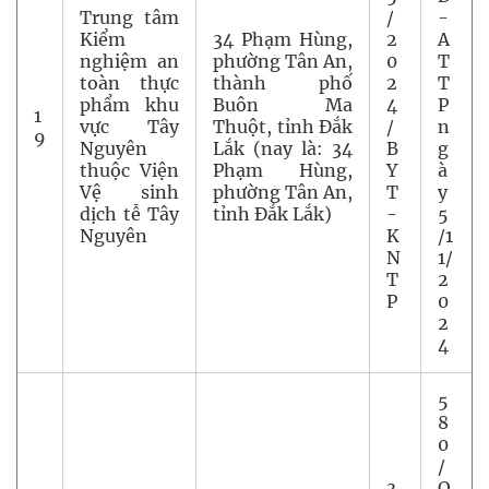
Trung tâm
/
-
Kiểm
34 Phạm Hùng,
2
A
nghiệm an
phường Tân An,
0
T
toàn thực
thành phố
2
T
phẩm khu
Buôn Ma
4
P
1
vực Tây
Thuột, tỉnh Đắk
/
n
9
Nguyên
Lắk (nay là: 34
B
g
thuộc Viện
Phạm Hùng,
Y
à
Vệ sinh
phường Tân An,
T
y
dịch tễ Tây
tỉnh Đắk Lắk)
-
5
Nguyên
K
/1
N
1/
T
2
P
0
2
4
5
8
0
/
3
Q