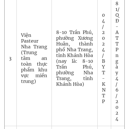
8
1/
0
Q
4
Đ
/
-
8-10 Trần Phú,
2
A
Viện
phường Xương
0
T
Pasteur
Huân, thành
2
T
Nha Trang
phố Nha Trang,
4
P
(Trung
tỉnh Khánh Hòa
/
n
3
tâm an
(nay là: 8-10
B
g
toàn thực
Trần Phú,
Y
à
phẩm khu
phường Nha
T
y
vực miền
Trang, tỉnh
-
4
trung)
Khánh Hòa)
K
/
N
6
T
/
P
2
0
2
4