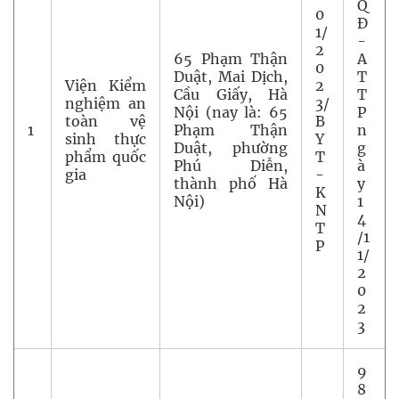
Q
0
Đ
1/
-
2
65 Phạm Thận
A
0
Duật, Mai Dịch,
T
Viện Kiểm
2
Cầu Giấy, Hà
T
nghiệm an
3/
Nội (nay là: 65
P
toàn vệ
B
1
Phạm Thận
n
sinh thực
Y
Duật, phường
g
phẩm quốc
T
Phú Diễn,
à
gia
-
thành phố Hà
y
K
Nội)
1
N
4
T
/1
P
1/
2
0
2
3
9
8