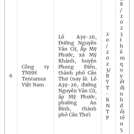
8
/
2
0
2
2
3
Lô A39-26,
0
t
Đường Nguyễn
/
h
Văn Cừ, Ấp Mỹ
2
ê
Phước, xã Mỹ
0
m
Khánh, huyện
2
q
Công ty
Phong Điền,
3/
u
TNHH
thành phố Cần
6
B
y
Tentamus
Thơ (nay là: Lô
Y
ết
Việt Nam
A39-26, đường
T
đị
Nguyễn Văn Cừ,
-
n
ấp Mỹ Phước,
K
h
phường An
N
đ
Bình, thành
T
ổi
phố Cần Thơ)
P
tê
n
5