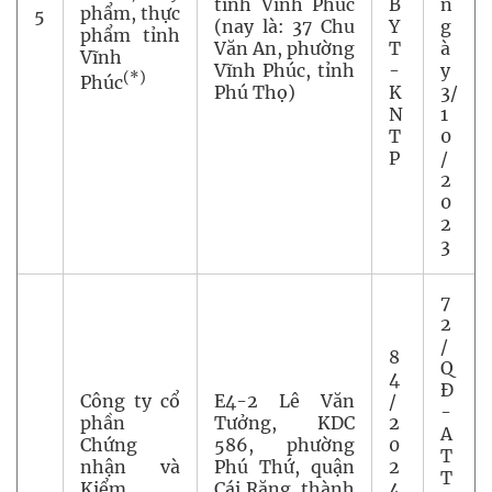
tỉnh Vĩnh Phúc
B
n
phẩm, thực
5
(nay là: 37 Chu
Y
g
phẩm tỉnh
Văn An, phường
T
à
Vĩnh
Vĩnh Phúc, tỉnh
-
y
(*)
Phúc
Phú Thọ)
K
3/
N
1
T
0
P
/
2
0
2
3
7
2
/
8
Q
4
Đ
Công ty cổ
E4-2 Lê Văn
/
-
phần
Tưởng, KDC
2
A
Chứng
586, phường
0
T
nhận và
Phú Thứ, quận
2
T
Kiểm
Cái Răng, thành
4