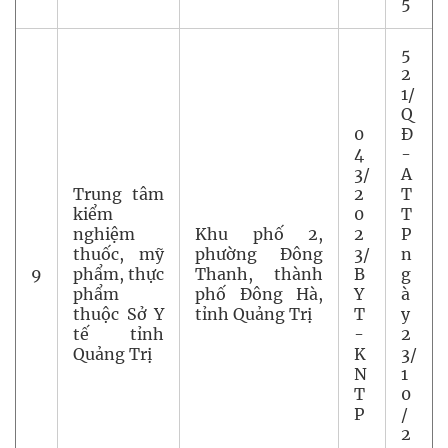
5
5
2
1/
Q
0
Đ
4
-
3/
A
Trung tâm
2
T
kiểm
0
T
nghiệm
Khu phố 2,
2
P
thuốc, mỹ
phường Đông
3/
n
9
phẩm, thực
Thanh, thành
B
g
phẩm
phố Đông Hà,
Y
à
thuộc Sở Y
tỉnh Quảng Trị
T
y
tế tỉnh
-
2
Quảng Trị
K
3/
N
1
T
0
P
/
2