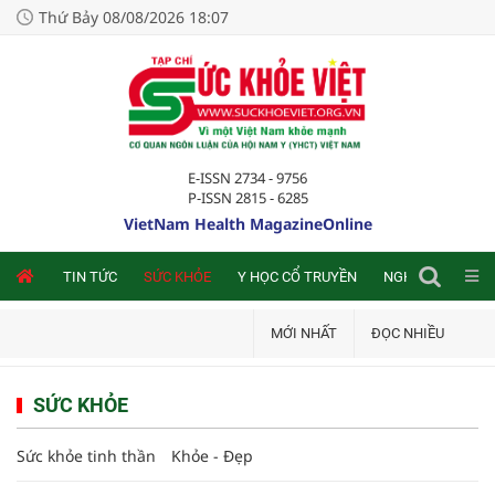
Thứ Bảy 08/08/2026 18:07
E-ISSN 2734 - 9756
P-ISSN 2815 - 6285
VietNam Health MagazineOnline
NLINE
TIN TỨC
SỨC KHỎE
Y HỌC CỔ TRUYỀN
NGHIÊN CỨU TRA
MỚI NHẤT
ĐỌC NHIỀU
SỨC KHỎE
Sức khỏe tinh thần
Khỏe - Đẹp