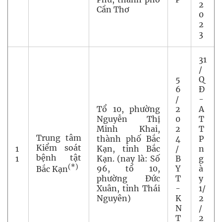
2
Cần Thơ
0
2
3
31
/
5
Q
6
Đ
/
-
Tổ 10, phường
2
A
Nguyễn Thị
0
T
Minh Khai,
2
T
Trung tâm
thành phố Bắc
4
P
Kiểm soát
1
Kạn, tỉnh Bắc
/
n
bệnh tật
1
Kạn. (nay là: Số
B
g
(*)
96, tổ 10,
Y
à
Bắc Kạn
phường Đức
T
y
Xuân, tỉnh Thái
-
1/
Nguyên)
K
2
N
/
T
2