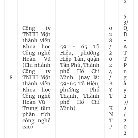
3
5
3/
Công ty
0
Q
TNHH Một
2
Đ
thành viên
8
-
Khoa học
59 - 65 Tô
/
A
Công nghệ
Hiệu, phường
2
T
Hoàn Vũ
Hiệp Tân, quận
0
T
(Chi nhánh
Tân Phú, Thành
2
P
Công ty
phố Hồ Chí
4
n
8
TNHH Một
Minh. (nay là:
/
g
thành viên
59-65 Tô Hiệu,
B
à
Khoa học
phường Phú
Y
y
Công nghệ
Thạnh, Thành
T
2
Hoàn Vũ -
phố Hồ Chí
-
7/
Trung tâm
Minh)
K
2
phân tích
N
/
công nghệ
T
2
cao)
P
0
2