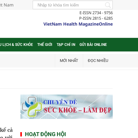
iệt Nam
E-ISSN 2734 - 9756
P-ISSN 2815 - 6285
VietNam Health MagazineOnline
U LỊCH & SỨC KHỎE
THẾ GIỚI
TẠP CHÍ IN
GỬI BÀI ONLINE
MỚI NHẤT
ĐỌC NHIỀU
kế cả
HOẠT ĐỘNG HỘI
o với