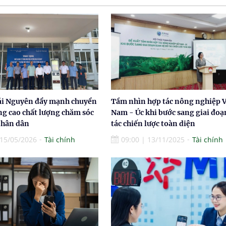
hái Nguyên đẩy mạnh chuyển
Tầm nhìn hợp tác nông nghiệp V
ng cao chất lượng chăm sóc
Nam - Úc khi bước sang giai đoạ
nhân dân
tác chiến lược toàn diện
15/05/2026
Tài chính
09:00
|
13/11/2025
Tài chính