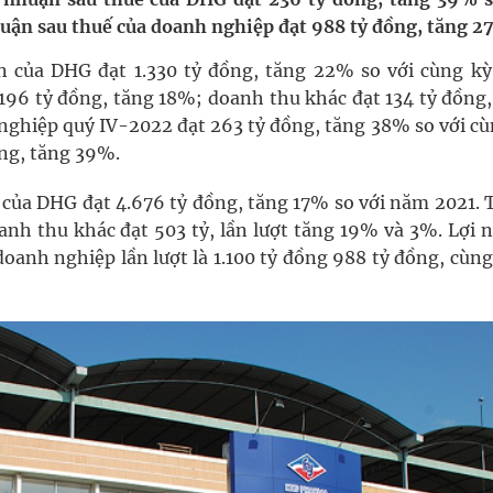
nghiệm thực tế
uận sau thuế của doanh nghiệp đạt 988 tỷ đồng, tăng 2
n của DHG đạt 1.330 tỷ đồng, tăng 22% so với cùng k
.196 tỷ đồng, tăng 18%; doanh thu khác đạt 134 tỷ đồng,
nghiệp quý IV-2022 đạt 263 tỷ đồng, tăng 38% so với cù
ồng, tăng 39%.
ợng thuốc
của DHG đạt 4.676 tỷ đồng, tăng 17% so với năm 2021. 
oanh thu khác đạt 503 tỷ, lần lượt tăng 19% và 3%. Lợi 
oanh nghiệp lần lượt là 1.100 tỷ đồng 988 tỷ đồng, cùn