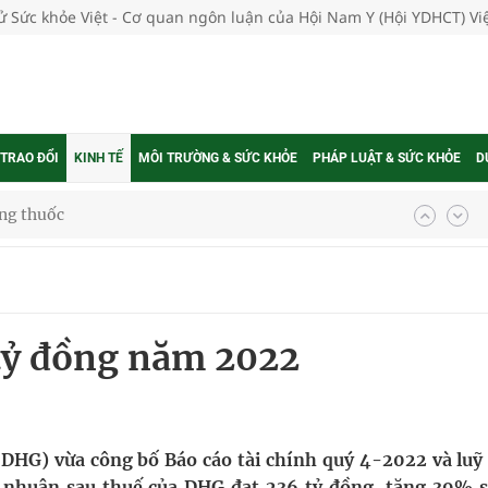
tử Sức khỏe Việt - Cơ quan ngôn luận của Hội Nam Y (Hội YDHCT) V
 TRAO ĐỔI
KINH TẾ
MÔI TRƯỜNG & SỨC KHỎE
PHÁP LUẬT & SỨC KHỎE
D
g, nhiệt độ cao nhất 35 độ
kỳ, khám sàng lọc cho người dân
 tỷ đồng năm 2022
ông cực hiệu quả
 chuyên gia
DHG) vừa công bố Báo cáo tài chính quý 4-2022 và luỹ 
 nhuận sau thuế của DHG đạt 236 tỷ đồng, tăng 39% s