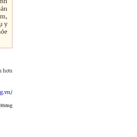
inh
sản
ẩm,
ụ y
hỏe
m hơn
rg.vn/
 Hưng