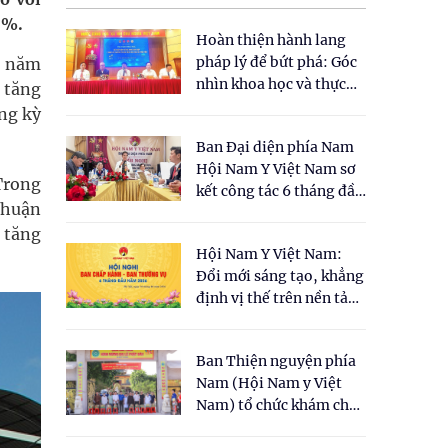
7%.
Hoàn thiện hành lang
pháp lý để bứt phá: Góc
ỳ năm
nhìn khoa học và thực
 tăng
tiễn tại Tọa đàm " Đề
ng kỳ
xuất một số nội dung
Ban Đại diện phía Nam
cho Luật Y dược cổ
Hội Nam Y Việt Nam sơ
truyền Việt Nam"
Trong
kết công tác 6 tháng đầu
nhuận
năm 2026
g tăng
Hội Nam Y Việt Nam:
Đổi mới sáng tạo, khẳng
định vị thế trên nền tảng
y học cổ truyền và khoa
học hiện đại
Ban Thiện nguyện phía
Nam (Hội Nam y Việt
Nam) tổ chức khám chữa
bệnh y học cổ truyền và