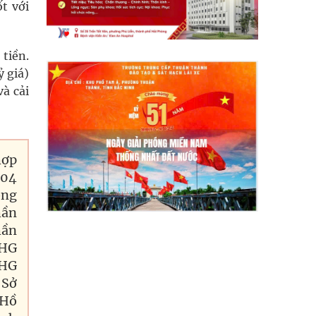
t với
tiền.
ỷ giá)
và cải
hợp
004
ộng
hần
hần
HG
HG
 Sở
 Hồ