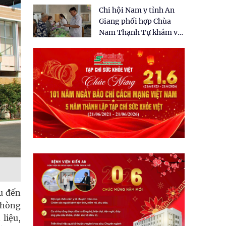
tặng quà cho 150 người
Chi hội Nam y tỉnh An
dân tại xã Tân Tập
Giang phối hợp Chùa
Nam Thạnh Tự khám và
cấp thuốc miễn phí cho
nhân dân
u đến
 phòng
liệu,