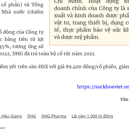
Chí Minh. Hoạt động k
 cổ phần) và Tổng
doanh chính của Công ty là 
 Nhà nước (chiếm
xuất và kinh doanh dược ph
vật tư, trang thiết bị, dụng c
tế, thực phẩm bảo vệ sức k
ổ đông của Công ty
và dược mỹ phẩm.
 bằng tiền từ lợi
35%, tương ứng số
2022, DHG đã trả toàn bộ cổ tức năm 2021.
iêm yết trên sàn HSX với giá 89.400 đồng/cổ phiếu, giả
https://suckhoeviet.o
Văn
 Hậu Giang
DHG
DHG Pharma
Lãi gần 1.000 tỷ đồng
vn/