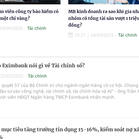
n viên công ty bảo hiểm có
MB kinh doanh ra sao khi gia n
một chỉ vàng?
nhóm có tổng tài sản vượt 1 triệu
đồng?
18/04/2025
Tài chính
15:21
|
24/03/2025
Tài chính
 Eximbank nói gì về Tài chính số?
|
22/03/2025
Tài chính
quyết 57 của Bộ Chính trị cho ngành ngân hàng có cơ hội. Chúng 
ầu tư vào công nghệ, tài chính số, tài chính hóa và AI" - ông Trần
ành viên HĐQT Ngân hàng TMCP Eximbank nhấn mạnh.
 mục tiêu tăng trưởng tín dụng 15-16%, kiểm soát nợ x
4%