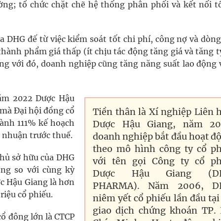
ng; tổ chức chặt chẽ hệ thống phân phối và kết nối tố
 DHG đế từ việc kiểm soát tốt chi phí, công nợ và dòng 
hành phẩm giá thấp (ít chịu tác động tăng giá và tăng t
ùng với đó, doanh nghiệp cũng tăng năng suất lao động 
năm 2022 Dược Hậu
 mà Đại hội đồng cổ
Tiền thân là Xí nghiệp Liên 
hành 111% kế hoạch
Dược Hậu Giang, năm 2
 nhuận trước thuế.
doanh nghiệp bắt đầu hoạt đ
theo mô hình công ty cổ p
chủ sở hữu của DHG
với tên gọi Công ty cổ p
ồng so với cùng kỳ
Dược Hậu Giang (D
ợc Hậu Giang là hơn
PHARMA). Năm 2006, D
riệu cổ phiếu.
niêm yết cổ phiếu lần đầu tại
giao dịch chứng khoán TP.
cổ đông lớn là CTCP