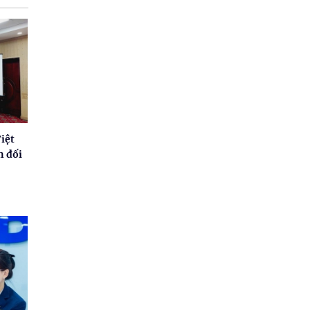
iệt
n đối