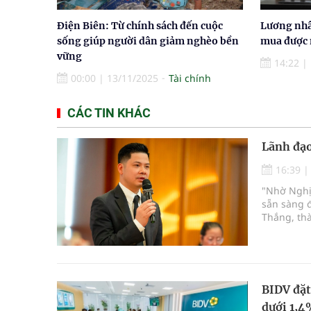
Điện Biên: Từ chính sách đến cuộc
Lương nhâ
sống giúp người dân giảm nghèo bền
mua được 
vững
14:22
|
00:00
|
13/11/2025
Tài chính
CÁC TIN KHÁC
Lãnh đạo
16:39
"Nhờ Nghị 
sẵn sàng đ
Thắng, th
BIDV đặt
dưới 1,