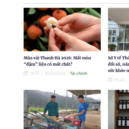
Mùa vải Thanh Hà 2026: Mất mùa
Sở Y tế T
“đậm” liệu có mất chất?
đổi số, nâ
sức khỏe 
10:01
|
20/06/2026
Tài chính
16:28
|