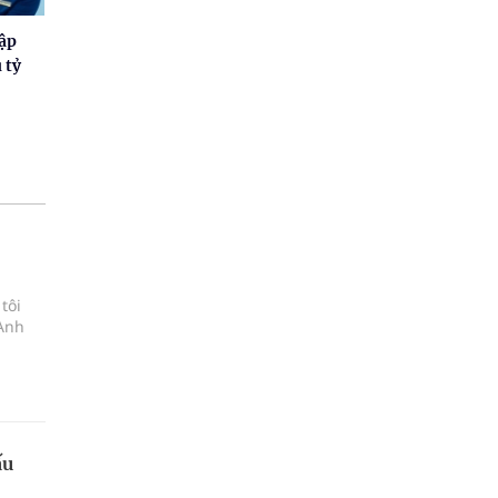
hập
 tỷ
tôi
 Anh
ấu