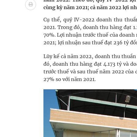
Vương Thành Công: Khi việc học bắt đầu từ trải 
cùng kỳ năm 2021; cả năm 2022 lợi nh
Chấn chỉnh hoạt động kinh doanh dược liệu
Cụ thể, quý IV-2022 doanh thu thuầ
2021. Trong đó, doanh thu hàng đạt 1
Giải pháp nâng cao thị lực thời hiện đại
70%. Lợi nhuận trước thuế của doanh 
2021; lợi nhuận sau thuế đạt 236 tỷ đ
Triển khai đồng bộ các giải pháp quản lý chất lư
Lũy kế cả năm 2022, doanh thu thuần 
đó, doanh thu hàng đạt 4.173 tỷ và d
trước thuế và sau thuế năm 2022 của d
27% so với năm 2021.