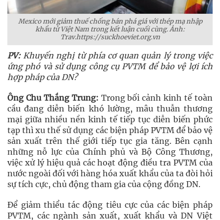
Mexico mới giảm thuế chống bán phá giá với thép mạ nhập
khẩu từ Việt Nam trong kết luận cuối cùng. Ảnh:
Trav.https://suckhoeviet.org.vn
PV:
Khuyến nghị từ phía cơ quan quản lý trong việc
ứng phó và sử dụng công cụ PVTM để bảo vệ lợi ích
hợp pháp của DN?
Ông Chu Thắng Trung:
Trong bối cảnh kinh tế toàn
cầu đang diễn biến khó lường, mâu thuẫn thương
mại giữa nhiều nền kinh tế tiếp tục diễn biến phức
tạp thì xu thế sử dụng các biện pháp PVTM để bảo vệ
sản xuất trên thế giới tiếp tục gia tăng. Bên cạnh
những nỗ lực của Chính phủ và Bộ Công Thương,
việc xử lý hiệu quả các hoạt động điều tra PVTM của
nước ngoài đối với hàng hóa xuất khẩu của ta đòi hỏi
sự tích cực, chủ động tham gia của cộng đồng DN.
Để giảm thiểu tác động tiêu cực của các biện pháp
PVTM, các ngành sản xuất, xuất khẩu và DN Việt