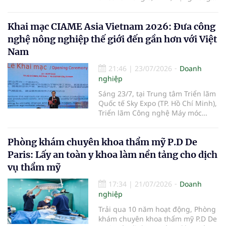
cùng màn ngoài FlexWindow tích
chương trình, bà Mai Kiều Liên -
hợp trí tuệ nhân tạo. Máy đã mở
nguyên Ủy viên Trung ương Đảng,
Khai mạc CIAME Asia Vietnam 2026: Đưa công
đặt trước tại Việt Nam với giá từ
Anh hùng Lao động, Tổng Giám
31,99 triệu đồng.
nghệ nông nghiệp thế giới đến gần hơn với Việt
đốc Vinamilk - được trao tặng Huân
chương Độc lập hạng Ba vì những
Nam
thành tích đặc biệt xuất sắc trong
công tác, góp phần vào sự nghiệp
21:46
|
23/07/2026
Doanh
xây dựng chủ nghĩa xã hội và bảo
nghiệp
vệ Tổ quốc.
Sáng 23/7, tại Trung tâm Triển lãm
Quốc tế Sky Expo (TP. Hồ Chí Minh),
Triển lãm Công nghệ Máy móc
Nông nghiệp Quốc tế Việt Nam
2026 (CIAME Asia Vietnam 2026)
Phòng khám chuyên khoa thẩm mỹ P.D De
chính thức khai mạc, mở đầu cho
chuỗi hoạt động kết nối công
Paris: Lấy an toàn y khoa làm nền tảng cho dịch
nghệ, xúc tiến thương mại và hợp
vụ thẩm mỹ
tác đầu tư trong lĩnh vực cơ giới
hóa nông nghiệp giữa Việt Nam
17:34
|
21/07/2026
Doanh
với các quốc gia trong khu vực và
nghiệp
trên thế giới.
Trải qua 10 năm hoạt động, Phòng
khám chuyên khoa thẩm mỹ P.D De