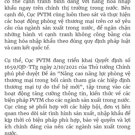
có thể cạnh tranh bình đẳng với hàng hóa nhập
khẩu ngay trên chính thị trường trong nước. Bên
cạnh đó, Cục PVTM cũng luôn theo sát và thực hiện
các hoạt động phòng vệ thương mại trên cơ sở yêu
cầu của ngành sản xuất trong nước, để ngăn chặn
những hành vi cạnh tranh không công bằng của
hàng hóa nhập khẩu theo đúng quy định pháp luật
và cam kết quốc tế.
Cụ thể, Cục PVTM đang triển khai Quyết định số
1659/QĐ-TTg ngày 2/10/2021 của Thủ tướng Chính
phủ phê duyệt Đề án “Nâng cao năng lực phòng vệ
thương mại trong bối cảnh tham gia các hiệp định
thương mại tự do thế hệ mới”, tập trung vào các
hoạt động tăng cường thông tin, kiến thức về các
biện pháp PVTM cho các ngành sản xuất trong nước.
Cục cũng sẽ phối hợp với các hiệp hội, đơn vị liên
quan theo dõi sát tình hình sản xuất, nhập khẩu để
kịp thời có biện pháp phù hợp, bảo vệ quyền và lợi
ích chính đáng của nền các ngành sản xuất trong
nước.