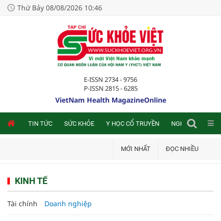
Thứ Bảy 08/08/2026 10:46
E-ISSN 2734 - 9756
P-ISSN 2815 - 6285
VietNam Health MagazineOnline
NLINE
TIN TỨC
SỨC KHỎE
Y HỌC CỔ TRUYỀN
NGHIÊN CỨU TRA
MỚI NHẤT
ĐỌC NHIỀU
KINH TẾ
Tài chính
Doanh nghiệp