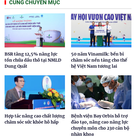
CÙNG CHUYÊN MỤC
BSR tăng 12,5% năng lực
50 năm Vinamilk: bền bỉ
tồn chứa dầu thô tại NMLD
chăm sóc nền tảng cho thế
Dung Quất
hệ Việt Nam tương lai
Hợp tác nâng cao chất lượng
Bệnh viện Bay Orbis hỗ trợ
chăm sóc sức khỏe hô hấp
đào tạo, nâng cao năng lực
chuyên môn cho 230 cán bộ
nhãn khoa