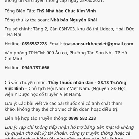
thông tin và truyền thông cấp ngày 28/06/2021.
Tổng Biên Tập:
ThS Nhà báo Chúc Kim Vinh
Tổng thư ký tòa soạn:
Nhà báo Nguyễn Khải
Trụ sở chính: Tầng 2, Căn 03NV03, khu đô thị Lideco, Hoài Đức
, Hà Nội
Hotline:
0898582228
. Email:
toasoansuckhoeviet@gmail.com
Văn phòng TP.HCM: 909 Âu cơ, Phường Tân Sơn Nhì, TP Hồ
Chí Minh
Hotline:
0949.737.666
Cố vấn chuyên môn:
Thầy thuốc nhân dân - GS.TS Trương
Việt Bình
– Chủ tịch Hội Nam Y Việt Nam. (Nguyên GĐ Học
viện Y Dược học cổ truyền Việt Nam).
Lưu ý: Các bài viết về các bài thuốc chỉ có tính chất tham
khảo, không thay thế cho việc chẩn đoán hoặc điều trị.
Liên hệ hợp tác Truyền thông:
0898 582 228
Lưu ý: Tạp chí không tiếp nhận hỗ trợ bằng tiền mặt và không
ủy quyền cho bất kỳ tài khoản, công ty truyền thông hoặc cá
nhân nào thực hiện việc giao dịch quảng cáo, ký kết hợp