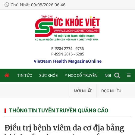
Chủ Nhật 09/08/2026 06:46
E-ISSN 2734 - 9756
P-ISSN 2815 - 6285
VietNam Health MagazineOnline
NLINE
TIN TỨC
SỨC KHỎE
Y HỌC CỔ TRUYỀN
NGHIÊN CỨU TRA
MỚI NHẤT
ĐỌC NHIỀU
THÔNG TIN TUYÊN TRUYỀN QUẢNG CÁO
Điều trị bệnh viêm da cơ địa bằng