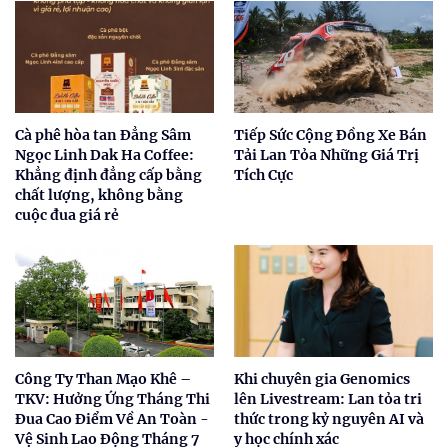
Cà phê hòa tan Đẳng Sâm
Tiếp Sức Cộng Đồng Xe Bán
Ngọc Linh Dak Ha Coffee:
Tải Lan Tỏa Những Giá Trị
Khẳng định đẳng cấp bằng
Tích Cực
chất lượng, không bằng
cuộc đua giá rẻ
Công Ty Than Mạo Khê –
Khi chuyên gia Genomics
TKV: Hưởng Ứng Tháng Thi
lên Livestream: Lan tỏa tri
Đua Cao Điểm Về An Toàn -
thức trong kỷ nguyên AI và
Vệ Sinh Lao Động Tháng 7
y học chính xác