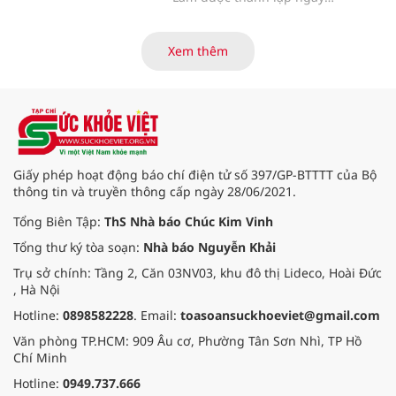
cao năng lực tuân thủ, quản trị rủi
12/10/1956 theo Nghị định số
ro truyền thông và phát triển bền
53/NĐ-NL của Bộ Nông Lâm, tiếp
vững.
tục khẳng định vị thế của một cơ
Xem thêm
sở giáo dục đại học công lập trọng
điểm quốc gia. Với hệ sinh thái đào
tạo đa ngành, chú trọng chuyển
đổi số và hội nhập quốc tế, Học
viện là địa chỉ tin cậy cung cấp
nguồn nhân lực chất lượng cao,
đồng hành cùng sự phát triển bền
Giấy phép hoạt động báo chí điện tử số 397/GP-BTTTT của Bộ
vững của đất nước.
thông tin và truyền thông cấp ngày 28/06/2021.
Tổng Biên Tập:
ThS Nhà báo Chúc Kim Vinh
Tổng thư ký tòa soạn:
Nhà báo Nguyễn Khải
Trụ sở chính: Tầng 2, Căn 03NV03, khu đô thị Lideco, Hoài Đức
, Hà Nội
Hotline:
0898582228
. Email:
toasoansuckhoeviet@gmail.com
Văn phòng TP.HCM: 909 Âu cơ, Phường Tân Sơn Nhì, TP Hồ
Chí Minh
Hotline:
0949.737.666