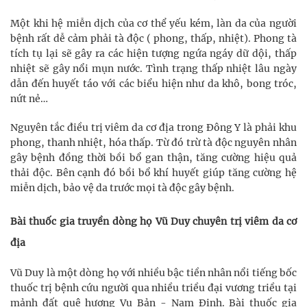
Một khi hệ miễn dịch của cơ thể yếu kém, làn da của người
bệnh rất dễ cảm phải tà độc ( phong, thấp, nhiệt). Phong tà
tích tụ lại sẽ gây ra các hiện tượng ngứa ngáy dữ dội, thấp
nhiệt sẽ gây nổi mụn nước. Tình trạng thấp nhiệt lâu ngày
dẫn đến huyết táo với các biểu hiện như da khô, bong tróc,
nứt nẻ…
Nguyên tắc điều trị viêm da cơ địa trong Đông Y là phải khu
phong, thanh nhiệt, hóa thấp. Từ đó trừ tà độc nguyên nhân
gây bệnh đồng thời bồi bổ gan thận, tăng cường hiệu quả
thải độc. Bên cạnh đó bồi bổ khí huyết giúp tăng cường hệ
miễn dịch, bảo vệ da trước mọi tà độc gây bệnh.
Bài thuốc gia truyền dòng họ Vũ Duy chuyên trị viêm da cơ
địa
Vũ Duy là một dòng họ với nhiều bậc tiền nhân nổi tiếng bốc
thuốc trị bệnh cứu người qua nhiều triều đại vương triều tại
mảnh đất quê hương Vụ Bản - Nam Định. Bài thuốc gia