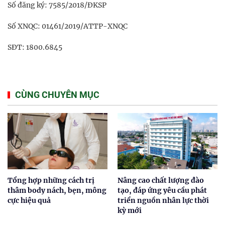
Số đăng ký: 7585/2018/ĐKSP
Số XNQC: 01461/2019/ATTP-XNQC
SĐT: 1800.6845
CÙNG CHUYÊN MỤC
Tổng hợp những cách trị
Nâng cao chất lượng đào
thâm body nách, bẹn, mông
tạo, đáp ứng yêu cầu phát
cực hiệu quả
triển nguồn nhân lực thời
kỳ mới