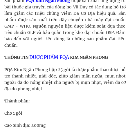
Sản phẩm
PQA Kim Ngân Phong
được sản xuất ứng dụng từ
bài thuốc gia truyền của dòng họ Vũ Duy có tác dụng hỗ trợ
làm giảm các triệu chứng Viêm Da Cơ Địa hiệu quả. Sản
phẩm được sản xuất trên dây chuyền nhà máy đạt chuẩn
GMP - WHO. Nguồn nguyên liệu được kiểm soát dựa theo
tiêu chuẩn GLP và bảo quản trong kho đạt chuẩn GSP. Đảm
bảo đến với người tiêu dùng là những sản phẩm đạt tiêu
chuẩn.
DƯỢC PHẨM PQA
THÔNG TIN
KIM NGÂN PHONG
PQA Kim Ngân Phong hộp 25 gói là dược phẩm thảo dược hỗ
trợ thanh nhiệt, giải độc, giúp giảm mẩn ngứa, mụn nhọt
ngoài da do nóng nhiệt cho người bị mụn nhọt, viêm da cơ
địa do phong nhiệt.
Thành phần:
Cho 1 gói
Cao Sinh địa: 400mg