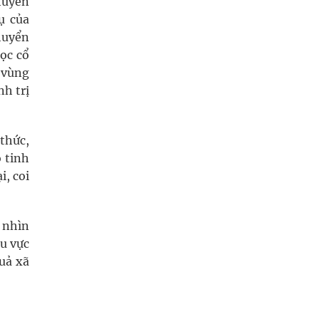
khuyến
ụ của
huyển
học cổ
ở vùng
h trị
thức,
ó tinh
i, coi
m nhìn
u vực
quả xã