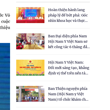
Hoàn thiện hành lang
ớc Võ
pháp lý để bứt phá: Góc
nhìn khoa học và thực
 cuộc
tiễn tại Tọa đàm " Đề
thiệu
xuất một số nội dung
Ban Đại diện phía Nam
cho Luật Y dược cổ
Hội Nam Y Việt Nam sơ
truyền Việt Nam"
kết công tác 6 tháng đầu
năm 2026
Hội Nam Y Việt Nam:
Đổi mới sáng tạo, khẳng
định vị thế trên nền tảng
y học cổ truyền và khoa
học hiện đại
Ban Thiện nguyện phía
Nam (Hội Nam y Việt
Nam) tổ chức khám chữa
bệnh y học cổ truyền và