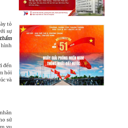
ày tỏ
ới sự
 thầm
 hình
ửi đến
ăm hỏi
húc và
 nhân
cho sứ
ệm vụ