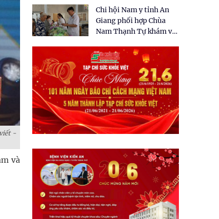
tặng quà cho 150 người
Chi hội Nam y tỉnh An
dân tại xã Tân Tập
Giang phối hợp Chùa
Nam Thạnh Tự khám và
cấp thuốc miễn phí cho
nhân dân
viết -
am và