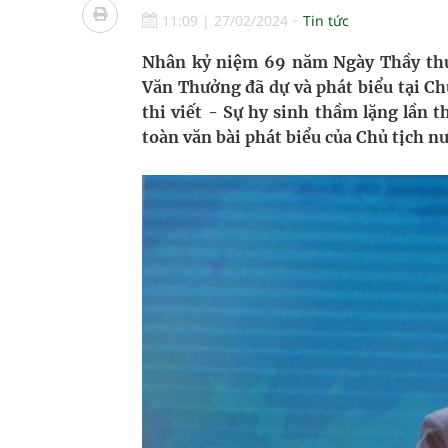
Súp lơ xanh mang đến hy vọng mới trong phòng 
11:09
|
27/02/2024
Tin tức
Triển khai đồng bộ các giải pháp quản lý chất lư
Nhân kỷ niệm 69 năm Ngày Thầy thu
Văn Thưởng đã dự và phát biểu tại Ch
Cách âm nhạc trị liệu được “đo ni đóng giày”
thi viết - Sự hy sinh thầm lặng lần 
toàn văn bài phát biểu của Chủ tịch nư
Dự báo thời tiết ngày 08/8/2026: Bắc Bộ nắng nón