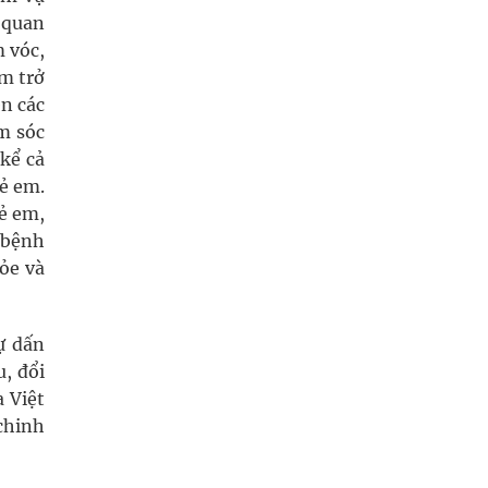
 quan
m vóc,
am trở
n các
ăm sóc
kể cả
rẻ em.
rẻ em,
a bệnh
ỏe và
ự dấn
, đổi
 Việt
chinh