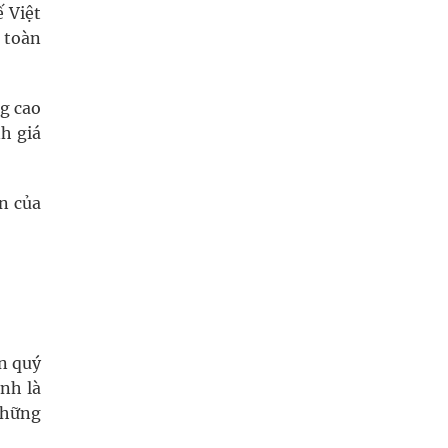
ế Việt
 toàn
g cao
h giá
n của
ốn quý
nh là
những