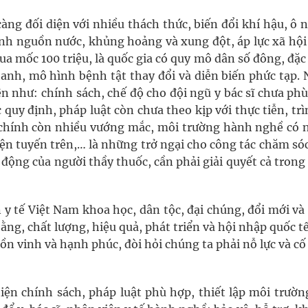
càng đối diện với nhiều thách thức, biến đổi khí hậu, ô
inh nguồn nước, khủng hoảng và xung đột, áp lực xã hội
ua mốc 100 triệu, là quốc gia có quy mô dân số đông, đặ
hanh, mô hình bệnh tật thay đổi và diễn biến phức tạp. 
n như: chính sách, chế độ cho đội ngũ y bác sĩ chưa ph
 quy định, pháp luật còn chưa theo kịp với thực tiễn, tr
tài chính còn nhiều vướng mắc, môi trường hành nghề có 
viện tuyến trên,… là những trở ngại cho công tác chăm só
 động của người thầy thuốc, cần phải giải quyết cả tron
y tế Việt Nam khoa học, dân tộc, đại chúng, đổi mới và
ng, chất lượng, hiệu quả, phát triển và hội nhập quốc t
ồn vinh và hạnh phúc, đòi hỏi chúng ta phải nỗ lực và c
ện chính sách, pháp luật phù hợp, thiết lập môi trườn