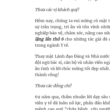
Thưa các vị khách quý!
Hôm nay, chúng ta vui mừng có mặt t
sự trân trọng, tri ân và tôn vinh nh
nghiệp bảo vệ, chăm sóc, nâng cao sức
lặng lần thứ 6
cho những tác giả đã
trong ngành Y tế.
Thay mặt Lãnh đạo Đảng và Nhà nước, v
đội ngũ bác sĩ, cán bộ và nhân viên ng
ân tình và lời chúc mừng tốt đẹp nhất
thành công!
Thưa các đồng chí!
69 năm qua, thấm nhuần lời dạy sâu s
viên y tế đã luôn nỗ lực, phấn đấu kh
mệnh cao quý "chữa bệnh, cứu người"