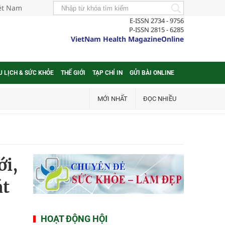
iệt Nam
E-ISSN 2734 - 9756
P-ISSN 2815 - 6285
VietNam Health MagazineOnline
U LỊCH & SỨC KHỎE
THẾ GIỚI
TẠP CHÍ IN
GỬI BÀI ONLINE
MỚI NHẤT
ĐỌC NHIỀU
ới,
át
HOẠT ĐỘNG HỘI