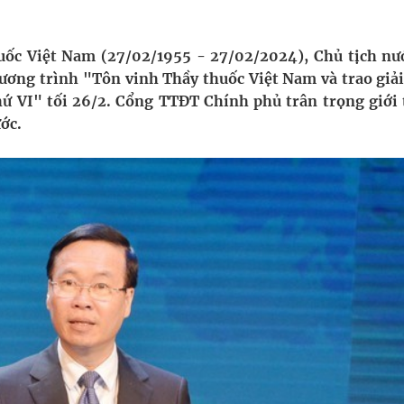
ngừa ung thư
ợng thuốc
ốc Việt Nam (27/02/1955 - 27/02/2024), Chủ tịch nư
ương trình "Tôn vinh Thầy thuốc Việt Nam và trao giải
thứ VI" tối 26/2. Cổng TTĐT Chính phủ trân trọng giới 
ớc.
g, nhiệt độ cao nhất 35 độ