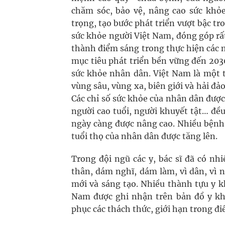
chăm sóc, bảo vệ, nâng cao sức khỏ
trọng, tạo bước phát triển vượt bậc t
sức khỏe người Việt Nam, đóng góp rất
thành điểm sáng trong thực hiện các 
mục tiêu phát triển bền vững đến 2030
sức khỏe nhân dân. Việt Nam là một t
vùng sâu, vùng xa, biên giới và hải đả
Các chỉ số sức khỏe của nhân dân được 
người cao tuổi, người khuyết tật… đều
ngày càng được nâng cao. Nhiều bệnh 
tuổi thọ của nhân dân được tăng lên.
Trong đội ngũ các y, bác sĩ đã có nh
thân, dám nghĩ, dám làm, vì dân, vì 
mới và sáng tạo. Nhiều thành tựu y 
Nam được ghi nhận trên bản đồ y kho
phục các thách thức, giới hạn trong đ