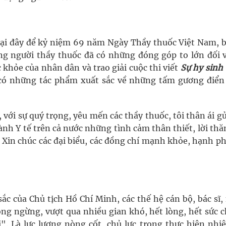
ại đây để kỷ niệm 69 năm Ngày Thầy thuốc Việt Nam, b
ững người thầy thuốc đã có những đóng góp to lớn đối v
 khỏe của nhân dân và trao giải cuộc thi viết
Sự hy sinh
 có những tác phẩm xuất sắc về những tấm gương điển
ới sự quý trọng, yêu mến các thầy thuốc, tôi thân ái g
ành Y tế trên cả nước những tình cảm thân thiết, lời th
. Xin chúc các đại biểu, các đồng chí mạnh khỏe, hạnh p
ắc của Chủ tịch Hồ Chí Minh, các thế hệ cán bộ, bác sĩ,
ông ngừng, vượt qua nhiều gian khó, hết lòng, hết sức 
. Là lực lượng nòng cốt, chủ lực trong thực hiện nhi