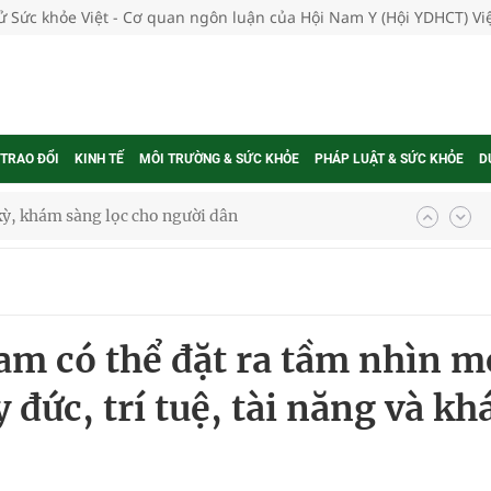
tử Sức khỏe Việt - Cơ quan ngôn luận của Hội Nam Y (Hội YDHCT) V
 TRAO ĐỔI
KINH TẾ
MÔI TRƯỜNG & SỨC KHỎE
PHÁP LUẬT & SỨC KHỎE
D
kỳ, khám sàng lọc cho người dân
ông cực hiệu quả
 chuyên gia
Nam có thể đặt ra tầm nhìn m
 đức, trí tuệ, tài năng và kh
nghiệm thực tế