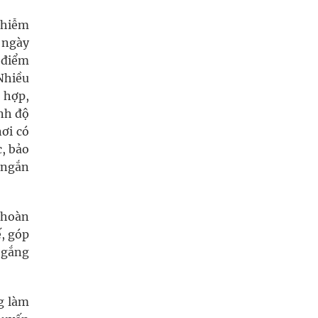
 nhiễm
 ngày
c điểm
Nhiều
ù hợp,
ình độ
nơi có
c, bảo
g ngắn
 hoàn
ế, góp
ố gắng
g làm