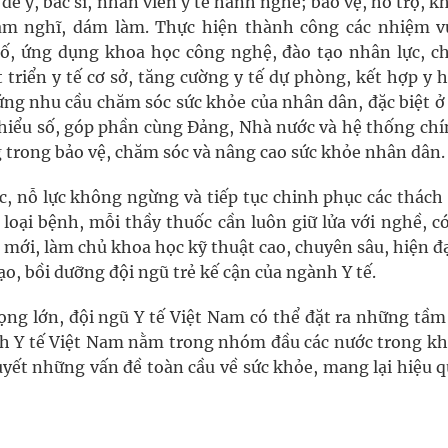
 để y, bác sĩ, nhân viên y tế hành nghề; bảo vệ, hỗ trợ, 
dám nghĩ, dám làm. Thực hiện thành công các nhiệm v
ố, ứng dụng khoa học công nghệ, đào tạo nhân lực, c
 triển y tế cơ sở, tăng cường y tế dự phòng, kết hợp y 
 ứng nhu cầu chăm sóc sức khỏe của nhân dân, đặc biệt 
thiểu số, góp phần cùng Đảng, Nhà nước và hệ thống chín
 trong bảo vệ, chăm sóc và nâng cao sức khỏe nhân dân.
, nỗ lực không ngừng và tiếp tục chinh phục các thách 
 loại bệnh, mỗi thầy thuốc cần luôn giữ lửa với nghề, c
i mới, làm chủ khoa học kỹ thuật cao, chuyên sâu, hiện đạ
tạo, bồi dưỡng đội ngũ trẻ kế cận của ngành Y tế.
 vọng lớn, đội ngũ Y tế Việt Nam có thể đặt ra những tầ
nh Y tế Việt Nam nằm trong nhóm đầu các nước trong kh
uyết những vấn đề toàn cầu về sức khỏe, mang lại hiệu 