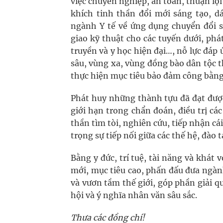
việc chuyên nghiệp, an toàn, thuận lợi
khích tinh thần đổi mới sáng tạo, 
ngành Y tế về ứng dụng chuyển đổi s
giao kỹ thuật cho các tuyến dưới, phát
truyền và y học hiện đại…, nỗ lực đáp
sâu, vùng xa, vùng đồng bào dân tộc 
thực hiện mục tiêu bảo đảm công bằng
Phát huy những thành tựu đã đạt được
giới hạn trong chẩn đoán, điều trị các
thần tìm tòi, nghiên cứu, tiếp nhận cá
trọng sự tiếp nối giữa các thế hệ, đào 
Bằng y đức, trí tuệ, tài năng và khát
mới, mục tiêu cao, phấn đấu đưa ngà
và vươn tầm thế giới, góp phần giải q
hội và ý nghĩa nhân văn sâu sắc.
Thưa các đồng chí!