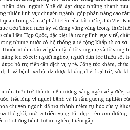
e nhân dân, ngành Y tế đã đạt được những thành tựu
rong nhiều lĩnh vực chuyên ngành, góp phần nâng cao tầ
 quan trọng vào sự phát triển của đất nước, đưa Việt N
mục tiêu Thiên niên kỷ và đang vững vàng trong thực hiệ
 của Liên Hợp Quốc, đặc biệt là trong lĩnh vực y tế, ch
rong những nước có hệ thống y tế rộng khắp từ cơ sở, 
o, thuộc nhóm đầu về giảm tỷ lệ tử vong mẹ và tử vong t
nâng lên rõ rệt; người nghèo, người dân tộc thiểu số, t
 được hỗ trợ tiếp cận dịch vụ y tế. Công tác khám, chữ
dịch và bệnh xã hội đã được khống chế, loại trừ, sức kh
iều tên tuổi trở thành biểu tượng sáng ngời về y đức, s
nước, hết lòng vì người bệnh và là tấm gương nghiên cứu
khoa chuyên ngành đã trở thành niềm tự hào của y khoa
a thế giới, mở ra triển vọng tốt đẹp trên con đường 
iều trị những bệnh hiểm nghèo, hiếm gặp.