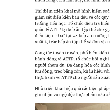
nhân rộng cách làm hay, mô hình điể
Thí điểm triển khai mô hình kiểm soá
giám sát điều kiện ban đầu về các qu
trường tiểu học. Tổ chức điều tra kiế
quản lý ATTP tại bếp ăn tập thể cho 55 
điều kiện cơ sở tại 22 bếp ăn trường
xuất tại các bếp ăn tập thể và đơn vị 
Công tác tuyên truyền, phổ biến kiến
hành động vì ATTP, tổ chức hội nghị 
người tham dự. Đa dạng hóa các hình 
lưu động, treo băng rôn, khẩu hiệu với
thực hành về ATTP cho người sản xuất
Nhờ triển khai hiệu quả các biện phá
ghi nhận vụ ngộ độc thực phẩm nào xả