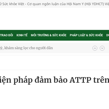
tử Sức khỏe Việt - Cơ quan ngôn luận của Hội Nam Y (Hội YDHCT) V
 TRAO ĐỔI
KINH TẾ
MÔI TRƯỜNG & SỨC KHỎE
PHÁP LUẬT & SỨC KHỎE
D
ông cực hiệu quả
 chuyên gia
iện pháp đảm bảo ATTP trê
nghiệm thực tế
ngừa ung thư