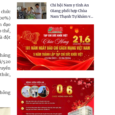
tặng quà cho 150 người
Chi hội Nam y tỉnh An
dân tại xã Tân Tập
Giang phối hợp Chùa
 chức
Nam Thạnh Tự khám và
100%)
cấp thuốc miễn phí cho
nh đạo
nhân dân
p thể,
à đột
tháng
i/520
ruyền
 thức,
không