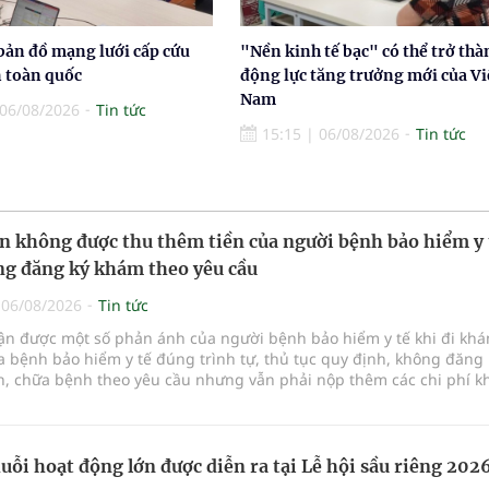
bản đồ mạng lưới cấp cứu
"Nền kinh tế bạc" có thể trở thà
n toàn quốc
động lực tăng trưởng mới của Vi
Nam
06/08/2026
Tin tức
15:15
|
06/08/2026
Tin tức
n không được thu thêm tiền của người bệnh bảo hiểm y 
g đăng ký khám theo yêu cầu
|
06/08/2026
Tin tức
hận được một số phản ánh của người bệnh bảo hiểm y tế khi đi kh
 bệnh bảo hiểm y tế đúng trình tự, thủ tục quy định, không đăng 
, chữa bệnh theo yêu cầu nhưng vẫn phải nộp thêm các chi phí 
a bệnh ngoài phần cùng chi trả.
uỗi hoạt động lớn được diễn ra tại Lễ hội sầu riêng 202