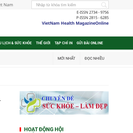
iệt Nam
E-ISSN 2734 - 9756
P-ISSN 2815 - 6285
VietNam Health MagazineOnline
U LỊCH & SỨC KHỎE
THẾ GIỚI
TẠP CHÍ IN
GỬI BÀI ONLINE
MỚI NHẤT
ĐỌC NHIỀU
n
HOẠT ĐỘNG HỘI