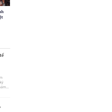
nh
ệt
tế
ám
ký
khám
6