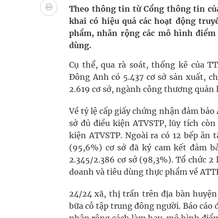
Tác Dụng Chống Kết Tập Tiểu Cầu Và Chống Đông
Theo thông tin từ Cổng thông tin củ
khai có hiệu quả các hoạt động truy
Quan Bằng Chứng Dược Lý Và Cơ Chế Phân Tử
phẩm, nhân rộng các mô hình điểm 
dùng.
Xây dựng bản đồ mạng lưới cấp cứu ngoại viện t
Cụ thể, qua rà soát, thống kê của 
Dự báo thời tiết ngày 08/8/2026: Bắc Bộ nắng nón
Đông Anh có 5.437 cơ sở sản xuất, c
2.619 cơ sở, ngành công thương quản l
Đắk Lắk: Đẩy nhanh tiến độ khám sức khỏe định 
Về tỷ lệ cấp giấy chứng nhận đảm bảo
sở đủ điều kiện ATVSTP, lũy tích cò
kiện ATVSTP. Ngoài ra có 12 bếp ăn 
(95,6%) cơ sở đã ký cam kết đảm bả
2.345/2.386 cơ sở (98,3%). Tổ chức 2 
doanh và tiêu dùng thực phẩm về ATT
24/24 xã, thị trấn trên địa bàn huyệ
bữa cỗ tập trung đông người. Báo cáo 