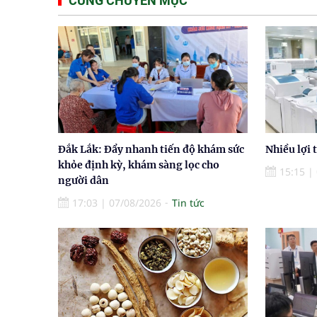
CÙNG CHUYÊN MỤC
Đắk Lắk: Đẩy nhanh tiến độ khám sức
Nhiều lợi 
khỏe định kỳ, khám sàng lọc cho
15:15
|
người dân
17:03
|
07/08/2026
Tin tức