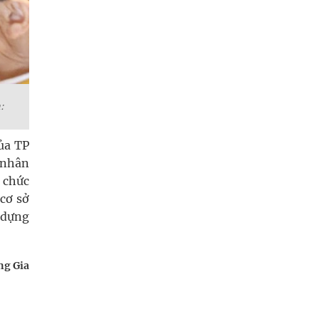
:
ủa TP
 nhân
 chức
 cơ sở
 dựng
g Gia