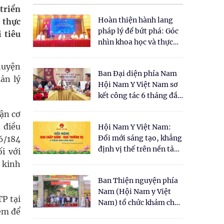
triển
Hoàn thiện hành lang
 thực
pháp lý để bứt phá: Góc
 tiêu
nhìn khoa học và thực
tiễn tại Tọa đàm " Đề
xuất một số nội dung
huyện
Ban Đại diện phía Nam
cho Luật Y dược cổ
ản lý
Hội Nam Y Việt Nam sơ
truyền Việt Nam"
kết công tác 6 tháng đầu
năm 2026
ận cơ
 điều
Hội Nam Y Việt Nam:
Đổi mới sáng tạo, khẳng
6/184
định vị thế trên nền tảng
i với
y học cổ truyền và khoa
, kinh
học hiện đại
Ban Thiện nguyện phía
Nam (Hội Nam y Việt
P tại
Nam) tổ chức khám chữa
iệm để
bệnh y học cổ truyền và