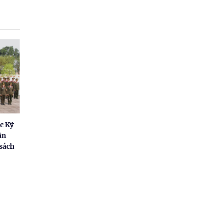
c Kỹ
ân
 sách