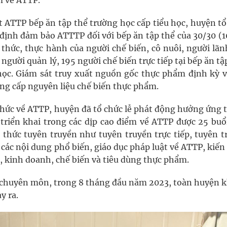
m về ATTP.
t ATTP bếp ăn tập thể trường học cấp tiểu học, huyện tổ
y định đảm bảo ATTTP đối với bếp ăn tập thể của 30/30 (
n thức, thực hành của người chế biến, cô nuôi, người lã
người quản lý, 195 người chế biến trực tiếp tại bếp ăn tậ
 học. Giám sát truy xuất nguồn gốc thực phẩm định kỳ v
cung cấp nguyên liệu chế biến thực phẩm.
 thức về ATTP, huyện đã tổ chức lễ phát động hưởng ứng 
triển khai trong các dịp cao điểm về ATTP được 25 buổ
thức tuyên truyền như tuyên truyền trực tiếp, tuyên t
 các nội dung phổ biến, giáo dục pháp luật về ATTP, kiến
, kinh doanh, chế biến và tiêu dùng thực phẩm.
p chuyên môn, trong 8 tháng đầu năm 2023, toàn huyện 
y ra.