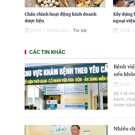
Chấn chỉnh hoạt động kinh doanh
Xây dựng 
dược liệu
ngoại việ
07:07
|
07/08/2026
Tin tức
15:18
|
CÁC TIN KHÁC
Bệnh việ
nếu khôn
07:07
Bộ Y tế n
bệnh, chữa
khám bệnh
bệnh, chữ
Nhiều ch