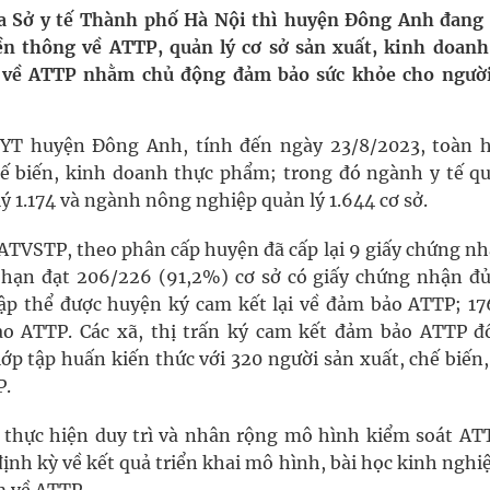
 Máu Của Các Loài Nhân Sâm (Panax Spp.): Tổng
a Sở y tế Thành phố Hà Nội thì huyện Đông Anh đang 
ền thông về ATTP, quản lý cơ sở sản xuất, kinh doanh
về ATTP nhằm chủ động đảm bảo sức khỏe cho người
oàn quốc
TTYT huyện Đông Anh, tính đến ngày 23/8/2023, toàn 
g, nhiệt độ cao nhất 35 độ
hế biến, kinh doanh thực phẩm; trong đó ngành y tế qu
ý 1.174 và ngành nông nghiệp quản lý 1.644 cơ sở.
kỳ, khám sàng lọc cho người dân
 ATVSTP, theo phân cấp huyện đã cấp lại 9 giấy chứng nh
n hạn đạt 206/226 (91,2%) cơ sở có giấy chứng nhận đủ
tập thể được huyện ký cam kết lại về đảm bảo ATTP; 17
o ATTP. Các xã, thị trấn ký cam kết đảm bảo ATTP đố
lớp tập huấn kiến thức với 320 người sản xuất, chế biến
P.
n thực hiện duy trì và nhân rộng mô hình kiểm soát ATT
định kỳ về kết quả triển khai mô hình, bài học kinh ngh