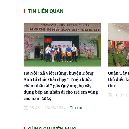
TIN LIÊN QUAN
Hà Nội: Xã Việt Hùng, huyện Đông
Quận Tây 
Anh tổ chức Giải chạy “Triệu bước
thủ điều 
chân nhân ái” gây Quỹ ủng hộ xây
thu
dựng bếp ăn nhân ái cho trẻ em vùng
16:07
|
cao năm 2024
08:43
|
26/03/2024
Tin tức