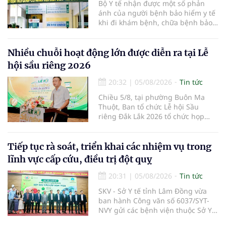
Bộ Y tế nhận được một số phản
ánh của người bệnh bảo hiểm y tế
khi đi khám bệnh, chữa bệnh bảo
hiểm y tế đúng trình tự, thủ tục
quy định, không đăng ký khám
bệnh, chữa bệnh theo yêu cầu
Nhiều chuỗi hoạt động lớn được diễn ra tại Lễ
nhưng vẫn phải nộp thêm các chi
hội sầu riêng 2026
phí khám bệnh, chữa bệnh ngoài
phần cùng chi trả.
20:32
|
05/08/2026
Tin tức
Chiều 5/8, tại phường Buôn Ma
Thuột, Ban tổ chức Lễ hội Sầu
riêng Đắk Lắk 2026 tổ chức họp
báo thông tin về các hoạt động của
Lễ hội Sầu riêng Đắk Lắk 2026.Lễ
hội Sầu riêng Đắk Lắk năm 2026 có
Tiếp tục rà soát, triển khai các nhiệm vụ trong
chủ đề “Sầu riêng Đắk Lắk – Kết nối
lĩnh vực cấp cứu, điều trị đột quỵ
vươn xa”, được tổ chức từ ngày
15/8/2026 đến ngày 02/9/2026 tại
20:31
|
05/08/2026
Tin tức
phường Buôn Ma Thuột, xã Krông
SKV - Sở Y tế tỉnh Lâm Đồng vừa
Pắc, phường Tuy Hòa và một số xã
ban hành Công văn số 6037/SYT-
trồng sầu riêng trên địa bàn tỉnh.
NVY gửi các bệnh viện thuộc Sở Y
tế và các Trung tâm Y tế khu vực,