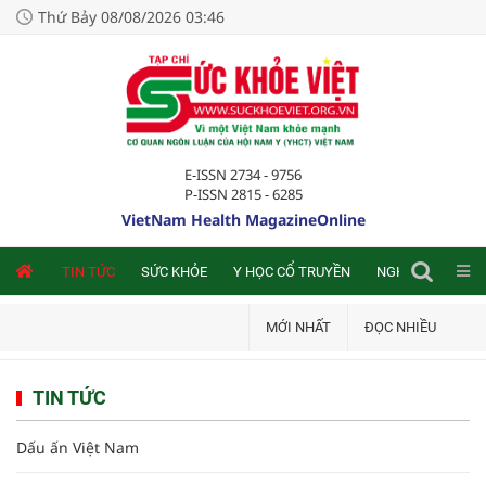
Thứ Bảy 08/08/2026 03:46
E-ISSN 2734 - 9756
P-ISSN 2815 - 6285
VietNam Health MagazineOnline
NLINE
TIN TỨC
SỨC KHỎE
Y HỌC CỔ TRUYỀN
NGHIÊN CỨU TRA
MỚI NHẤT
ĐỌC NHIỀU
TIN TỨC
Dấu ấn Việt Nam