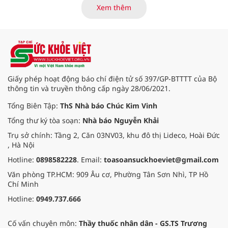
là những nội dung trọng tâm được
Xem thêm
báo cáo tại Hội thảo khoa học cập
nhật chẩn đoán và điều trị bệnh lý
tiêu hóa - gan mật vừa diễn ra
ngày 1/8 tại Bệnh viện Đại học
quốc tế Hồng Bàng.
Giấy phép hoạt động báo chí điện tử số 397/GP-BTTTT của Bộ
thông tin và truyền thông cấp ngày 28/06/2021.
Tổng Biên Tập:
ThS Nhà báo Chúc Kim Vinh
Tổng thư ký tòa soạn:
Nhà báo Nguyễn Khải
Trụ sở chính: Tầng 2, Căn 03NV03, khu đô thị Lideco, Hoài Đức
, Hà Nội
Hotline:
0898582228
. Email:
toasoansuckhoeviet@gmail.com
Văn phòng TP.HCM: 909 Âu cơ, Phường Tân Sơn Nhì, TP Hồ
Chí Minh
Hotline:
0949.737.666
Cố vấn chuyên môn:
Thầy thuốc nhân dân - GS.TS Trương