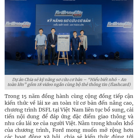
Dự án Chia sẻ kỹ năng sơ cứu cơ bản – “Hiểu biết nhỏ - An
toàn lớn” gồm 18 video ngắn cùng bộ thẻ thông tin (flashcard)
Trong 15 năm đồng hành cùng cộng đồng tiếp cận
kiến thức về lái xe an toàn từ cơ bản đến nâng cao,
chương trình DSFL tại Việt Nam liên tục bổ sung, cải
tiến nội dung để đáp ứng đặc điểm giao thông và
nhu cầu lái xe của người Việt. Nằm trong khuôn khổ
của chương trình, Ford mong muốn mở rộng hơn
các hoạt động xã hội, chia sẻ kiến thức đúng tới