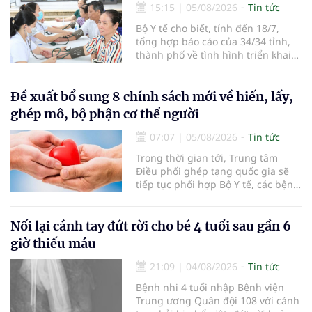
15:15
|
05/08/2026
Tin tức
Bộ Y tế cho biết, tính đến 18/7,
tổng hợp báo cáo của 34/34 tỉnh,
thành phố về tình hình triển khai
khám sức khỏe định kỳ, khám sàng
lọc miễn phí cho người dân, ghi
nhận 32.286.360 người, chiếm gần
Đề xuất bổ sung 8 chính sách mới về hiến, lấy,
30% dân số cả nước đã được khám
ghép mô, bộ phận cơ thể người
sức khỏe định kỳ năm nay.
07:07
|
05/08/2026
Tin tức
Trong thời gian tới, Trung tâm
Điều phối ghép tạng quốc gia sẽ
tiếp tục phối hợp Bộ Y tế, các bệnh
viện và các cơ quan liên quan để
mở rộng mạng lưới điều phối, tăng
cường truyền thông, hoàn thiện
Nối lại cánh tay đứt rời cho bé 4 tuổi sau gần 6
quy trình chuyên môn và hệ thống
giờ thiếu máu
pháp luật để thúc đẩy lĩnh vực
hiến và ghép mô tạng.
21:09
|
04/08/2026
Tin tức
Bệnh nhi 4 tuổi nhập Bệnh viện
Trung ương Quân đội 108 với cánh