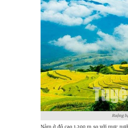
Ruộng bậ
Nằm ở độ cao 1.200 m so với mực nướ