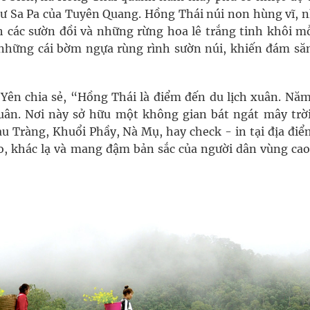
hư Sa Pa của Tuyên Quang. Hồng Thái núi non hùng vĩ, 
 các sườn đồi và những rừng hoa lê trắng tinh khôi mỗ
những cái bờm ngựa rùng rình sườn núi, khiến đám să
ên chia sẻ, “Hồng Thái là điểm đến du lịch xuân. Năm
uân. Nơi này sở hữu một không gian bát ngát mây trời,
u Tràng, Khuổi Phầy, Nà Mụ, hay check - in tại địa điể
, khác lạ và mang đậm bản sắc của người dân vùng cao