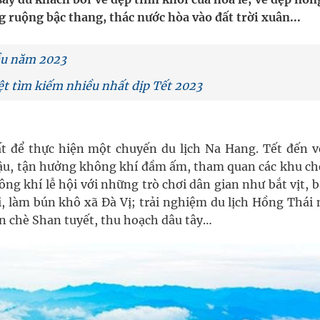
 Máu Của Các Loài Nhân Sâm (Panax Spp.): Tổng
ruộng bậc thang, thác nước hòa vào đất trời xuân...
ầu năm 2023
oàn quốc
t tìm kiếm nhiều nhất dịp Tết 2023
g, nhiệt độ cao nhất 35 độ
kỳ, khám sàng lọc cho người dân
t để thực hiện một chuyến du lịch Na Hang. Tết đến v
u, tận hưởng không khí đầm ấm, tham quan các khu ch
g khí lễ hội với những trò chơi dân gian như bắt vịt, b
oại, làm bún khô xã Đà Vị; trải nghiệm du lịch Hồng Thá
ến chè Shan tuyết, thu hoạch dâu tây…