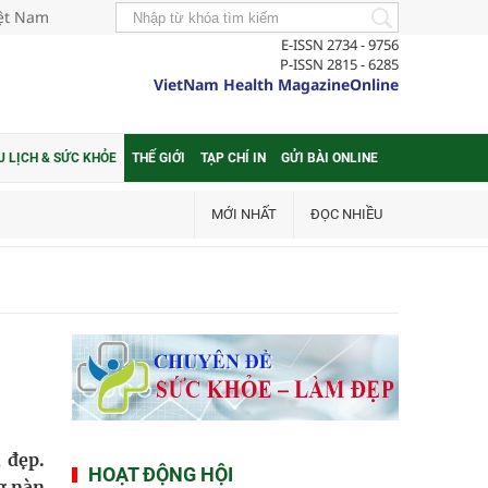
iệt Nam
E-ISSN 2734 - 9756
P-ISSN 2815 - 6285
VietNam Health MagazineOnline
U LỊCH & SỨC KHỎE
THẾ GIỚI
TẠP CHÍ IN
GỬI BÀI ONLINE
MỚI NHẤT
ĐỌC NHIỀU
 đẹp.
HOẠT ĐỘNG HỘI
g nàn