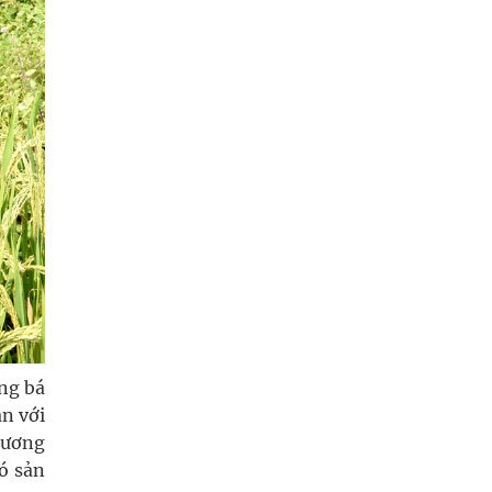
ảng bá
n với
thương
ó sản