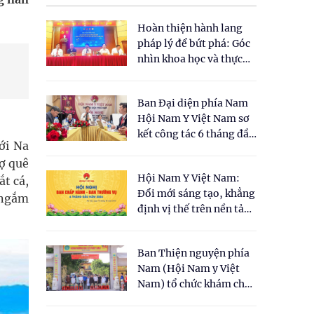
Hoàn thiện hành lang
pháp lý để bứt phá: Góc
nhìn khoa học và thực
tiễn tại Tọa đàm " Đề
xuất một số nội dung
Ban Đại diện phía Nam
cho Luật Y dược cổ
Hội Nam Y Việt Nam sơ
truyền Việt Nam"
kết công tác 6 tháng đầu
ới Na
năm 2026
ợ quê
Hội Nam Y Việt Nam:
ắt cá,
Đổi mới sáng tạo, khẳng
i ngắm
định vị thế trên nền tảng
y học cổ truyền và khoa
học hiện đại
Ban Thiện nguyện phía
Nam (Hội Nam y Việt
Nam) tổ chức khám chữa
bệnh y học cổ truyền và