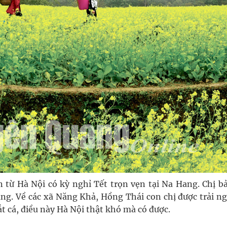
 từ Hà Nội có kỳ nghỉ Tết trọn vẹn tại Na Hang. Chị bả
Hang. Về các xã Năng Khả, Hồng Thái con chị được trải n
ắt cá, điều này Hà Nội thật khó mà có được.