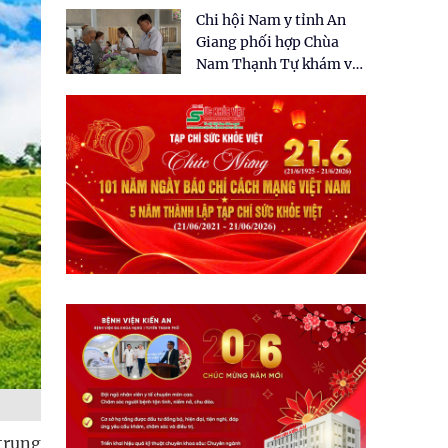
tặng quà cho 150 người
Chi hội Nam y tỉnh An
dân tại xã Tân Tập
Giang phối hợp Chùa
Nam Thạnh Tự khám và
cấp thuốc miễn phí cho
nhân dân
trung