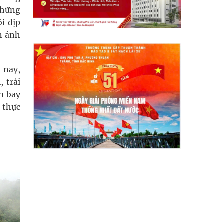
những
i dịp
n ảnh
 nay,
 trải
m bay
 thực