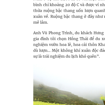
bình chỉ khoảng 20 độ C và được ví n
thửa ruộng bậc thang uốn lượn quanh
xuân về. Ruộng bậc thang ở đây như 
mê lắm.
Anh Vũ Phong Trình, du khách Hưng Y
gia đình tôi chọn Hồng Thái để du x
nghiệm vườn hoa lê, hoa cải thôn Kha
dù lượn… Một không khí xuân độc đáo
sự là trải nghiệm du lịch khó quên”.