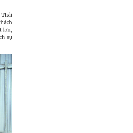
 Thái
khách
t lợn,
ch sự