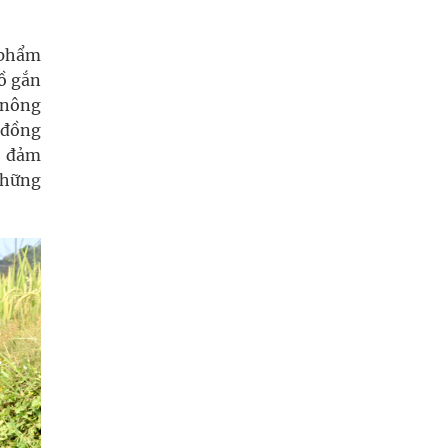
 phẩm
ồ gắn
n nông
p đồng
ảo đảm
những