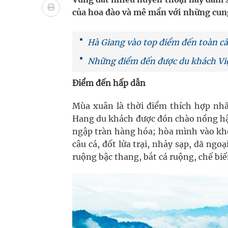
Tác Dụng Chống Kết Tập Tiểu Cầu Và Chống Đông
của hoa đào và mê mẩn với những cung 
Quan Bằng Chứng Dược Lý Và Cơ Chế Phân Tử
Hà Giang vào top điểm đến toàn c
Xây dựng bản đồ mạng lưới cấp cứu ngoại viện t
Những điểm đến được du khách Việ
Dự báo thời tiết ngày 08/8/2026: Bắc Bộ nắng nón
Điểm đến hấp dẫn
Đắk Lắk: Đẩy nhanh tiến độ khám sức khỏe định 
Mùa xuân là thời điểm thích hợp nhấ
Hang du khách được đón chào nồng hậ
ngập tràn hàng hóa; hòa mình vào khôn
câu cá, đốt lửa trại, nhảy sạp, dã ng
ruộng bậc thang, bắt cá ruộng, chế bi