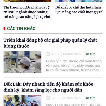
Thị trường dược phẩm đạt 7
Đề xuất cơ chế thu hút nhân
tỷ USD, ngành dược hướng
lực, nâng cao chất lượng y tế
tới nâng cao năng lực tự chủ
CÁC TIN KHÁC
Triển khai đồng bộ các giải pháp quản lý chất
lượng thuốc
07:07
|
08/08/2026
Tin tức
Quản lý dược không chỉ nằm trong
văn bản, hồ sơ hay giấy phép, mà
là chuỗi trách nhiệm, từ nhà máy
đến bệnh viện; từ dữ liệu quản lý
đến từng nhà thuốc, từng người
bệnh... Ngành y tế từng bước tiêu
Đắk Lắk: Đẩy nhanh tiến độ khám sức khỏe
chuẩn hóa, quy chuẩn hóa và hội
định kỳ, khám sàng lọc cho người dân
nhập quốc tế nhằm giúp cho
người dân tiếp cận thuốc an toàn,
17:03
|
07/08/2026
Tin tức
chất lượng, hiệu quả và giá hợp lý.
SKV - Lãnh đạo UBND tỉnh Đắk Lắk