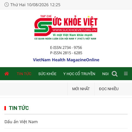
Thứ Hai 10/08/2026 12:25
E-ISSN 2734 - 9756
P-ISSN 2815 - 6285
VietNam Health MagazineOnline
NLINE
TIN TỨC
SỨC KHỎE
Y HỌC CỔ TRUYỀN
NGHIÊN CỨU TRA
MỚI NHẤT
ĐỌC NHIỀU
TIN TỨC
Dấu ấn Việt Nam