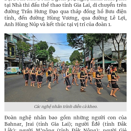
tại Nhà thi đấu thể thao tỉnh Gia Lai, di chuyển trên
đường Trần Hưng Đạo qua tháp đồng hồ Bưu điện
tỉnh, đến đường Hùng Vương, qua đường Lê Lợi,
Anh Hùng Núp và kết thúc tại vị trí của đoàn 1.
Các nghệ nhân trình diễn cà kheo.
Đoàn nghệ nhân bao gồm những người con của
Bahnar, Jrai (tỉnh Gia Lai); người Êđê (tỉnh Đắk
Lắk); người M’nông (tỉnh Đắk Nông); người Giẻ