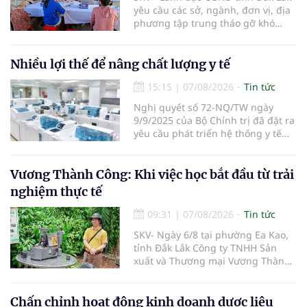
yêu cầu các sở, ngành, đơn vị, địa
phương tập trung tháo gỡ khó
khăn để hoàn thành cơ bản việc
khám sức khỏe định kỳ và khám
sàng lọc cho 100% người dân trên
Nhiều lợi thế để nâng chất lượng y tế
địa bàn tỉnh trong tháng 10/2026.
15:15
|
07/08/2026
Tin tức
Nghị quyết số 72-NQ/TW ngày
9/9/2025 của Bộ Chính trị đã đặt ra
yêu cầu phát triển hệ thống y tế
hiện đại, công bằng, chất lượng,
hiệu quả và hội nhập quốc tế.
Vương Thành Công: Khi việc học bắt đầu từ trải
nghiệm thực tế
09:31
|
07/08/2026
Tin tức
SKV- Ngày 6/8 tại phường Ea Kao,
tỉnh Đắk Lắk Công ty TNHH Sản
xuất và Thương mại Vương Thành
Công vừa tổ chức lớp chia sẻ kiến
thức cà phê cấp tốc VTC 13, với sự
tham gia của các chủ doanh
Chấn chỉnh hoạt động kinh doanh dược liệu