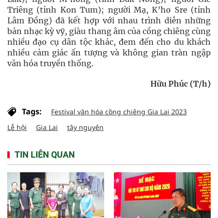
Triêng (tỉnh Kon Tum); người Mạ, K’ho Sre (tỉnh
Lâm Đồng) đã kết hợp với nhau trình diễn những
bản nhạc kỳ vỹ, giàu thang âm của cồng chiêng cùng
nhiều đạo cụ dân tộc khác, đem đến cho du khách
nhiều cảm giác ấn tượng và không gian tràn ngập
văn hóa truyền thống.
Hữu Phúc (T/h)
Tags:
Festival văn hóa cồng chiêng Gia Lai 2023
Lễ hội
Gia Lai
tây nguyên
TIN LIÊN QUAN