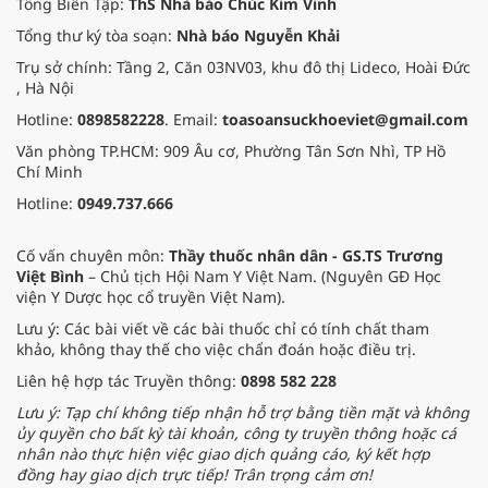
Tổng Biên Tập:
ThS Nhà báo Chúc Kim Vinh
Tổng thư ký tòa soạn:
Nhà báo Nguyễn Khải
Trụ sở chính: Tầng 2, Căn 03NV03, khu đô thị Lideco, Hoài Đức
, Hà Nội
Hotline:
0898582228
. Email:
toasoansuckhoeviet@gmail.com
Văn phòng TP.HCM: 909 Âu cơ, Phường Tân Sơn Nhì, TP Hồ
Chí Minh
Hotline:
0949.737.666
Cố vấn chuyên môn:
Thầy thuốc nhân dân - GS.TS Trương
Việt Bình
– Chủ tịch Hội Nam Y Việt Nam. (Nguyên GĐ Học
viện Y Dược học cổ truyền Việt Nam).
Lưu ý: Các bài viết về các bài thuốc chỉ có tính chất tham
khảo, không thay thế cho việc chẩn đoán hoặc điều trị.
Liên hệ hợp tác Truyền thông:
0898 582 228
Lưu ý: Tạp chí không tiếp nhận hỗ trợ bằng tiền mặt và không
ủy quyền cho bất kỳ tài khoản, công ty truyền thông hoặc cá
nhân nào thực hiện việc giao dịch quảng cáo, ký kết hợp
đồng hay giao dịch trực tiếp! Trân trọng cảm ơn!