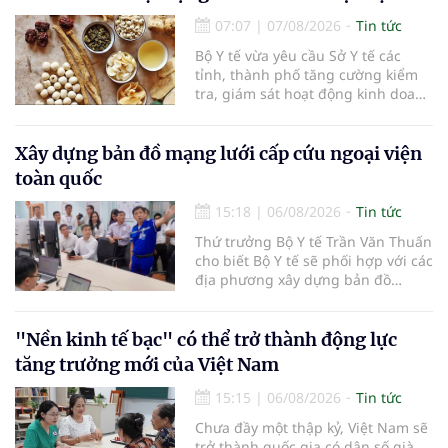
nghiệp, chủ quán cà phê, hợp tác
07:07
|
07/08/2026
Tin tức
xã, người làm nông nghiệp và
những người yêu thích cà phê.
Bộ Y tế vừa yêu cầu Sở Y tế các
tỉnh, thành phố tăng cường kiểm
tra, giám sát hoạt động kinh doanh
dược liệu, tập trung vào các cơ sở
bán lẻ dược liệu, thuốc cổ truyền.
Xây dựng bản đồ mạng lưới cấp cứu ngoại viện
toàn quốc
15:18
|
06/08/2026
Tin tức
Thứ trưởng Bộ Y tế Trần Văn Thuấn
cho biết Bộ Y tế sẽ phối hợp với các
địa phương xây dựng bản đồ
mạng lưới cấp cứu ngoại viện,
đồng thời chuẩn hóa đào tạo, hoàn
thiện cơ chế tài chính và đa dạng
"Nền kinh tế bạc" có thể trở thành động lực
hóa phương tiện nhằm nâng cao
tăng trưởng mới của Việt Nam
năng lực cấp cứu trước viện trên
phạm vi cả nước.
15:15
|
06/08/2026
Tin tức
Chưa đầy một thập kỷ, Việt Nam sẽ
trở thành quốc gia có dân số già.