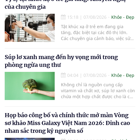
của chuyên gia
15:18
|
07/08/2026
Khỏe - Đẹp
Tật khúc xạ ở trẻ em đang gia
tăng, đặc biệt tại các đô thị lớn.
Các chuyên gia cảnh báo, việc sử
dụng các thiết bị điện tử kéo dài,
thiếu hoạt động ngoài trời và môi
trường học tập chưa đạt chuẩn
Súp lơ xanh mang đến hy vọng mới trong
đang khiến tình trạng cận thị ngày
phòng ngừa ung thư
càng trẻ hóa, đòi hỏi sự vào cuộc
của gia đình, nhà trường và ngành
04:04
|
07/08/2026
Khỏe - Đẹp
y tế để bảo vệ đôi mắt của thế hệ
Không chỉ là nguồn cung cấp
tương lai.
vitamin và chất xơ, súp lơ xanh còn
chứa một hợp chất được cho là có
thể hỗ trợ nhiều cơ chế bảo vệ tự
nhiên của cơ thể...
Họp báo công bố và chính thức mở màn Vòng
sơ khảo Miss Galaxy Việt Nam 2026: Đỉnh cao
nhan sắc trong kỷ nguyên số