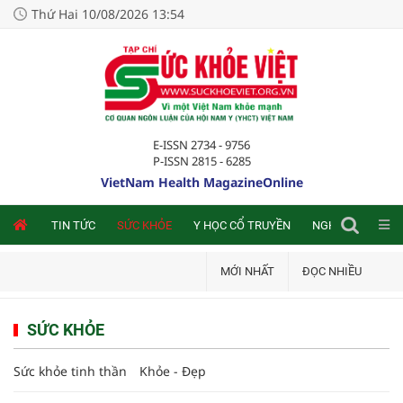
Thứ Hai 10/08/2026 13:54
E-ISSN 2734 - 9756
P-ISSN 2815 - 6285
VietNam Health MagazineOnline
NLINE
TIN TỨC
SỨC KHỎE
Y HỌC CỔ TRUYỀN
NGHIÊN CỨU TRA
MỚI NHẤT
ĐỌC NHIỀU
SỨC KHỎE
Sức khỏe tinh thần
Khỏe - Đẹp