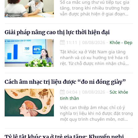
Số ca mắc ung thư vú tiếp tục gia
tăng, trong khi nhiều trường hợp
vẫn được phát hiện ở giai đoạn
muộn. Bộ Y tế đặt mục tiêu mở
rộng tầm soát, khám sàng lọc phát
hiện sớm ung thư vú, hướng tới
Giải pháp nâng cao thị lực thời hiện đại
mục tiêu giảm trung bình 2,5% tỷ
11:11
|
08/08/2026
Khỏe - Đẹp
lệ tử vong do ung thư vú mỗi năm.
Tật khúc xạ ở Việt Nam gia tăng
nhanh và có xu hướng trẻ hóa rõ
rệt. Từ chỗ được nhìn nhận chủ
yếu như vấn đề của lứa tuổi học
đường, cận thị và các tật khúc xạ
khác đang mở rộng nhanh sang
Cách âm nhạc trị liệu được “đo ni đóng giày”
nhóm học sinh cuối cấp, sinh viên
04:04
|
08/08/2026
Sức khỏe
và người lao động trẻ tại khu vực
tinh thần
đô thị.
Việc can thiệp âm nhạc chỉ có ý
nghĩa trị liệu khi nó được đặt trong
một quy trình chuyên môn, nơi
nhà trị liệu hiểu rõ nhu cầu, khả
năng và mục tiêu của từng cá
Tỷ lệ tật khúc xạ ở trẻ gia tăng: Khuyến nghị
nhân…