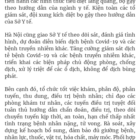
tiến hành các hình thức tiêu diệt lăng quăng, bọ gậy
theo hướng dẫn của ngành y tế. Kiện toàn các tổ
giám sát, đội xung kích diệt bọ gậy theo hướng dẫn
của Sở Y tế.
Hà Nội cũng giao Sở Y tế theo dõi sát, đánh giá tình
hình, dự đoán diễn biến dịch bệnh Covid-19 và các
bệnh truyền nhiễm khác. Tăng cường giám sát dịch
tễ bệnh Covid-19 và các bệnh truyền nhiễm khác,
triển khai các biện pháp chủ động phòng, chống
dịch, xử lý triệt để các ổ dịch, không để dịch bùng
phát.
Bên cạnh đó, tổ chức tốt việc khám, phân độ, phân
tuyến, thu dung, điều trị bệnh nhân; chỉ đạo các
phòng khám tư nhân, các tuyến điều trị tuyệt đối
tuân thủ hướng dẫn chẩn đoán, điều trị, theo dõi
chuyển tuyến kịp thời, an toàn, hạn chế thấp nhất
tình trạng bệnh nhân nặng, tử vong. Rà soát, xây
dựng kế hoạch bổ sung, đảm bảo đủ giường bệnh,
nhân lực, thuốc, vật tư, hóa chất, máy móc. Phối hợp