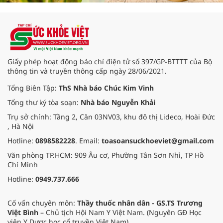
Giấy phép hoạt động báo chí điện tử số 397/GP-BTTTT của Bộ
thông tin và truyền thông cấp ngày 28/06/2021.
Tổng Biên Tập:
ThS Nhà báo Chúc Kim Vinh
Tổng thư ký tòa soạn:
Nhà báo Nguyễn Khải
Trụ sở chính: Tầng 2, Căn 03NV03, khu đô thị Lideco, Hoài Đức
, Hà Nội
Hotline:
0898582228
. Email:
toasoansuckhoeviet@gmail.com
Văn phòng TP.HCM: 909 Âu cơ, Phường Tân Sơn Nhì, TP Hồ
Chí Minh
Hotline:
0949.737.666
Cố vấn chuyên môn:
Thầy thuốc nhân dân - GS.TS Trương
Việt Bình
– Chủ tịch Hội Nam Y Việt Nam. (Nguyên GĐ Học
viện Y Dược học cổ truyền Việt Nam).