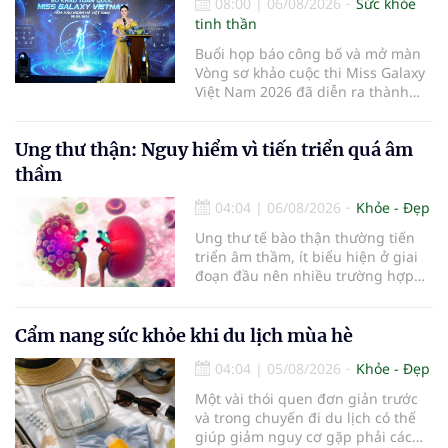
08:00
|
06/08/2026
Sức khỏe
tinh thần
Buổi họp báo công bố và mở màn
Vòng sơ khảo cuộc thi Miss Galaxy
Việt Nam 2026 đã diễn ra thành
công rực rỡ. Sự kiện đánh dấu sự
khởi đầu của một đấu trường nhan
Ung thư thận: Nguy hiểm vì tiến triển quá âm
sắc quy mô, khác biệt và tiên
phong – nơi tôn vinh vẻ đẹp thời
thầm
đại mới kết hợp giữa Tri thức, Bản
lĩnh, Văn hóa và Công nghệ số
04:04
|
06/08/2026
Khỏe - Đẹp
Ung thư tế bào thận thường tiến
triển âm thầm, ít biểu hiện ở giai
đoạn đầu nên nhiều trường hợp
chỉ được phát hiện khi khối u đã
lớn hoặc xuất hiện biến chứng.
Trường hợp một bệnh nhân 79 tuổi
Cẩm nang sức khỏe khi du lịch mùa hè
có khối u tăng gấp đôi kích thước
04:04
|
05/08/2026
Khỏe - Đẹp
chỉ sau 4 tháng theo dõi là lời cảnh
báo về sự cần thiết của việc khám
Một vài thói quen đơn giản trước
sức khỏe định kỳ, đặc biệt ở người
và trong chuyến đi du lịch có thể
cao tuổi.
giúp giảm nguy cơ gặp phải các