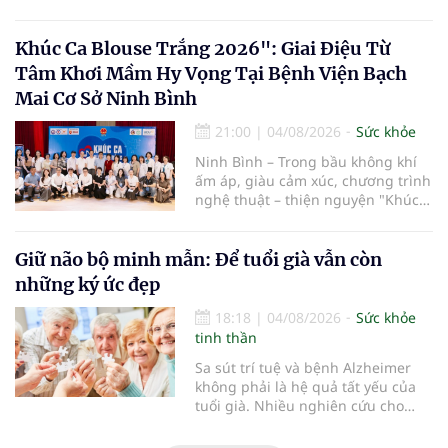
vấn đề sức khỏe, từ đó tận hưởng
kỳ nghỉ một cách thoải mái hơn...
Khúc Ca Blouse Trắng 2026": Giai Điệu Từ
Tâm Khơi Mầm Hy Vọng Tại Bệnh Viện Bạch
Mai Cơ Sở Ninh Bình
21:00
|
04/08/2026
Sức khỏe
Ninh Bình – Trong bầu không khí
ấm áp, giàu cảm xúc, chương trình
nghệ thuật – thiện nguyện "Khúc
ca Blouse trắng" đã chính thức
khởi động hành trình năm 2026 với
điểm dừng chân đầu tiên tại Bệnh
Giữ não bộ minh mẫn: Để tuổi già vẫn còn
viện Bạch Mai cơ sở Ninh Bình.
những ký ức đẹp
18:18
|
04/08/2026
Sức khỏe
tinh thần
Sa sút trí tuệ và bệnh Alzheimer
không phải là hệ quả tất yếu của
tuổi già. Nhiều nghiên cứu cho
thấy, duy trì lối sống lành mạnh,
kiểm soát tốt các bệnh mạn tính và