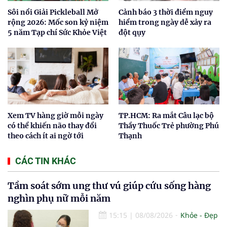
Sôi nổi Giải Pickleball Mở
Cảnh báo 3 thời điểm nguy
rộng 2026: Mốc son kỷ niệm
hiểm trong ngày dễ xảy ra
5 năm Tạp chí Sức Khỏe Việt
đột qụy
Xem TV hàng giờ mỗi ngày
TP.HCM: Ra mắt Câu lạc bộ
có thể khiến não thay đổi
Thầy Thuốc Trẻ phường Phú
theo cách ít ai ngờ tới
Thạnh
CÁC TIN KHÁC
Tầm soát sớm ung thư vú giúp cứu sống hàng
nghìn phụ nữ mỗi năm
15:15
|
08/08/2026
Khỏe - Đẹp