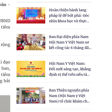
ván -
Hoàn thiện hành lang
pháp lý để bứt phá: Góc
 UBND
nhìn khoa học và thực
tiễn tại Tọa đàm " Đề
 tiêm
xuất một số nội dung
Ban Đại diện phía Nam
cho Luật Y dược cổ
Hội Nam Y Việt Nam sơ
truyền Việt Nam"
 rộng
kết công tác 6 tháng đầu
năm 2026
ỉ đạo
Hội Nam Y Việt Nam:
 ban,
Đổi mới sáng tạo, khẳng
 tiêm
định vị thế trên nền tảng
y học cổ truyền và khoa
g bắt
học hiện đại
Ban Thiện nguyện phía
Nam (Hội Nam y Việt
Nam) tổ chức khám chữa
bệnh y học cổ truyền và