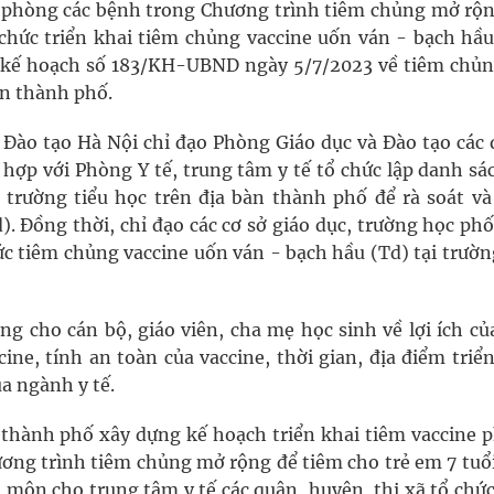
e phòng các bệnh trong Chương trình tiêm chủng mở rộn
chức triển khai tiêm chủng vaccine uốn ván - bạch hầu
i kế hoạch số 183/KH-UBND ngày 5/7/2023 về tiêm chủ
àn thành phố.
à Đào tạo Hà Nội chỉ đạo Phòng Giáo dục và Đào tạo các 
 hợp với Phòng Y tế, trung tâm y tế tổ chức lập danh sá
c trường tiểu học trên địa bàn thành phố để rà soát và
. Đồng thời, chỉ đạo các cơ sở giáo dục, trường học ph
hức tiêm chủng vaccine uốn ván - bạch hầu (Td) tại trườ
g cho cán bộ, giáo viên, cha mẹ học sinh về lợi ích của
cine, tính an toàn của vaccine, thời gian, địa điểm triể
a ngành y tế.
 thành phố xây dựng kế hoạch triển khai tiêm vaccine 
ơng trình tiêm chủng mở rộng để tiêm cho trẻ em 7 tuổi
môn cho trung tâm y tế các quận, huyện, thị xã tổ chức