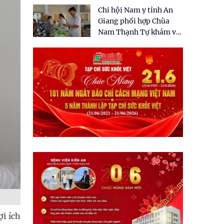
tặng quà cho 150 người
Chi hội Nam y tỉnh An
dân tại xã Tân Tập
Giang phối hợp Chùa
Nam Thạnh Tự khám và
cấp thuốc miễn phí cho
nhân dân
ợi ích