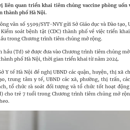
g, nhiệt độ cao nhất 35 độ
vị liên quan triển khai tiêm chủng vaccine phòng uốn 
àn thành phố Hà Nội.
kỳ, khám sàng lọc cho người dân
 công văn số 5509/SYT-NVY gửi Sở Giáo dục và Đào tạo,
ợng y tế
 Kiểm soát bệnh tật (CDC) thành phố về việc triển khai
hầu trong Chương trình tiêm chủng mở rộng.
ổi theo cách ít ai ngờ tới
h hầu (Td) sẽ được đưa vào Chương trình tiêm chủng mở
 thành phố Hà Nội, thời gian triển khai từ năm 2024.
Sở Y tế Hà Nội đề nghị UBND các quận, huyện, thị xã ch
o, trung tâm y tế, UBND các xã, phường, thị trấn, các
ch, tổ chức rà soát đối tượng và tổ chức tốt hoạt động
) cho trẻ 7 tuổi trong Chương trình tiêm chủng mở rộn
heo.