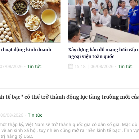
h hoạt động kinh doanh
Xây dựng bản đồ mạng lưới cấp 
ngoại viện toàn quốc
07/08/2026
Tin tức
15:18
|
06/08/2026
Tin tức
h tế bạc" có thể trở thành động lực tăng trưởng mới của
|
06/08/2026
Tin tức
ột thập kỷ, Việt Nam sẽ trở thành quốc gia có dân số già. Mặc dù 
 về an sinh xã hội, tuy nhiên cũng mở ra "nền kinh tế bạc", lĩnh v
 trị hàng tỷ USD.