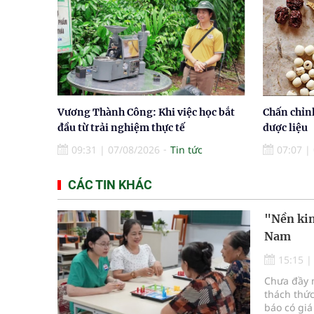
Vương Thành Công: Khi việc học bắt
Chấn chỉn
đầu từ trải nghiệm thực tế
dược liệu
09:31
|
07/08/2026
Tin tức
07:07
|
CÁC TIN KHÁC
"Nền kin
Nam
15:15
Chưa đầy m
thách thức
báo có giá