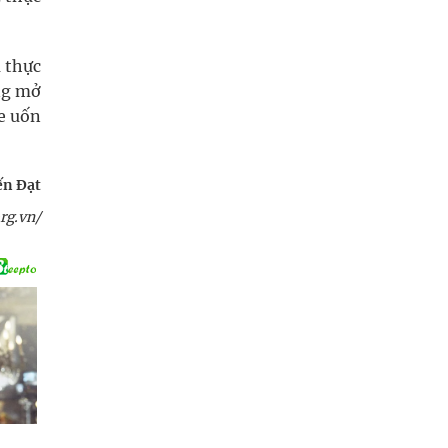
à thực
ủng mở
ne uốn
ến Đạt
rg.vn/