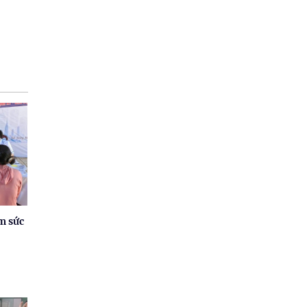
m sức