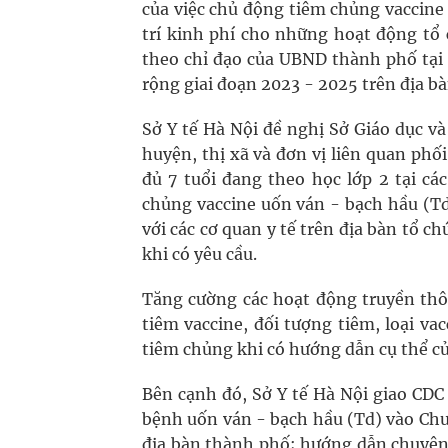
của việc chủ động tiêm chủng vaccin
trí kinh phí cho những hoạt động tổ 
theo chỉ đạo của UBND thành phố tạ
rộng giai đoạn 2023 - 2025 trên địa b
Sở Y tế Hà Nội đề nghị Sở Giáo dục v
huyện, thị xã và đơn vị liên quan phối
đủ 7 tuổi đang theo học lớp 2 tại cá
chủng vaccine uốn ván - bạch hầu (Td)
với các cơ quan y tế trên địa bàn tổ c
khi có yêu cầu.
Tăng cường các hoạt động truyền thôn
tiêm vaccine, đối tượng tiêm, loại vac
tiêm chủng khi có hướng dẫn cụ thể củ
Bên cạnh đó, Sở Y tế Hà Nội giao CDC
bệnh uốn ván - bạch hầu (Td) vào Chư
địa bàn thành phố; hướng dẫn chuyên 