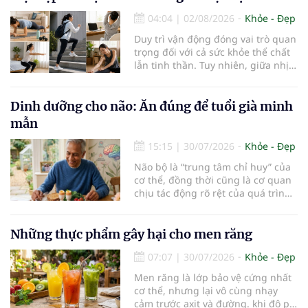
thuốc và dự trữ nhiều vitamin,
04:04
|
02/08/2026
Khỏe - Đẹp
khoáng chất thiết yếu nhưng cũng
rất dễ bị tổn thương…
Duy trì vận động đóng vai trò quan
trọng đối với cả sức khỏe thể chất
lẫn tinh thần. Tuy nhiên, giữa nhịp
sống bận rộn và nhiều trách nhiệm
cần cân bằng, việc dành thời gian
cho các hoạt động tập luyện
Dinh dưỡng cho não: Ăn đúng để tuổi già minh
thường trở thành một thách thức
mẫn
không nhỏ…
15:15
|
30/07/2026
Khỏe - Đẹp
Não bộ là “trung tâm chỉ huy” của
cơ thể, đồng thời cũng là cơ quan
chịu tác động rõ rệt của quá trình
lão hóa. Một chế độ dinh dưỡng
khoa học, kết hợp lối sống lành
mạnh, có thể góp phần bảo vệ tế
Những thực phẩm gây hại cho men răng
bào thần kinh, duy trì trí nhớ và
07:07
|
30/07/2026
Khỏe - Đẹp
giúp NCT sống minh mẫn, tự chủ
lâu hơn.
Men răng là lớp bảo vệ cứng nhất
cơ thể, nhưng lại vô cùng nhạy
cảm trước axit và đường. khi độ pH