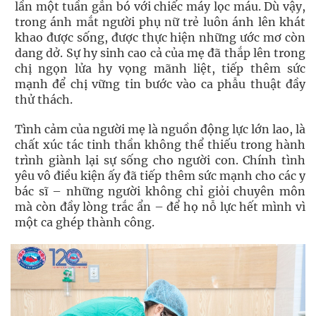
lần một tuần gắn bó với chiếc máy lọc máu. Dù vậy,
trong ánh mắt người phụ nữ trẻ luôn ánh lên khát
khao được sống, được thực hiện những ước mơ còn
dang dở. Sự hy sinh cao cả của mẹ đã thắp lên trong
chị ngọn lửa hy vọng mãnh liệt, tiếp thêm sức
mạnh để chị vững tin bước vào ca phẫu thuật đầy
thử thách.
Tình cảm của người mẹ là nguồn động lực lớn lao, là
chất xúc tác tinh thần không thể thiếu trong hành
trình giành lại sự sống cho người con. Chính tình
yêu vô điều kiện ấy đã tiếp thêm sức mạnh cho các y
bác sĩ – những người không chỉ giỏi chuyên môn
mà còn đầy lòng trắc ẩn – để họ nỗ lực hết mình vì
một ca ghép thành công.