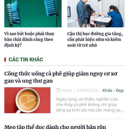
Vì sao bắt buộc phải thay
Cận thị học đường gia tăng,
bàn chải đánh răng theo
cần phát hiện sớm và kiểm
định kỳ?
soát từ trẻ nhỏ
CÁC TIN KHÁC
Công thức uống cà phê giúp giảm nguy cơ xơ
gan và ung thư gan
04:04
|
03/08/2026
Khỏe - Đẹp
Ngày càng có nhiều nghiên cứu
cho thấy cà phê không chỉ giúp
tăng sự tỉnh táo mà còn mang lại
lợi ích cho nhiều cơ quan trong cơ
thể, đặc biệt là gan. Đây là cơ quan
đóng vai trò lọc độc tố, chuyển hóa
Mẹo tập thể dục dành cho người bận rộn