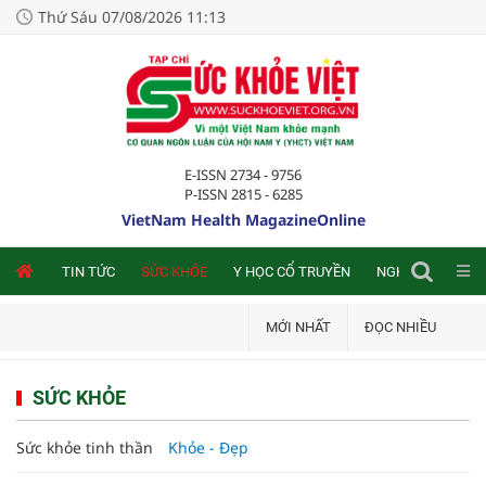
Thứ Sáu 07/08/2026 11:13
E-ISSN 2734 - 9756
P-ISSN 2815 - 6285
VietNam Health MagazineOnline
NLINE
TIN TỨC
SỨC KHỎE
Y HỌC CỔ TRUYỀN
NGHIÊN CỨU TRA
MỚI NHẤT
ĐỌC NHIỀU
SỨC KHỎE
Sức khỏe tinh thần
Khỏe - Đẹp