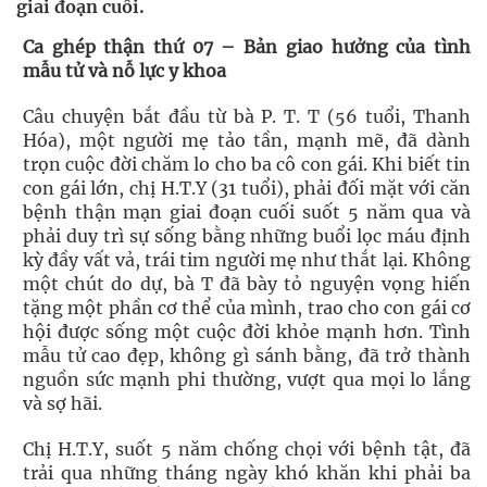
giai đoạn cuối.
Ca ghép thận thứ 07 – Bản giao hưởng của tình
mẫu tử và nỗ lực y khoa
Câu chuyện bắt đầu từ bà P. T. T (56 tuổi, Thanh
Hóa), một người mẹ tảo tần, mạnh mẽ, đã dành
trọn cuộc đời chăm lo cho ba cô con gái. Khi biết tin
con gái lớn, chị H.T.Y (31 tuổi), phải đối mặt với căn
bệnh thận mạn giai đoạn cuối suốt 5 năm qua và
phải duy trì sự sống bằng những buổi lọc máu định
kỳ đầy vất vả, trái tim người mẹ như thắt lại. Không
một chút do dự, bà T đã bày tỏ nguyện vọng hiến
tặng một phần cơ thể của mình, trao cho con gái cơ
hội được sống một cuộc đời khỏe mạnh hơn. Tình
mẫu tử cao đẹp, không gì sánh bằng, đã trở thành
nguồn sức mạnh phi thường, vượt qua mọi lo lắng
và sợ hãi.
Chị H.T.Y, suốt 5 năm chống chọi với bệnh tật, đã
trải qua những tháng ngày khó khăn khi phải ba