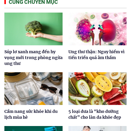
CÙNG CHUYÊN MỤC
Súp lơ xanh mang đến hy
Ung thư thận: Nguy hiểm vì
vọng mới trong phòng ngừa
tiến triển quá âm thầm
ung thư
Cẩm nang sức khỏe khi du
5 loại dưa là “kho dưỡng
lịch mùa hè
chất” cho làn da khỏe đẹp