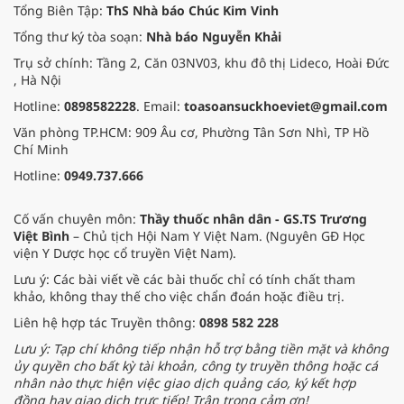
Tổng Biên Tập:
ThS Nhà báo Chúc Kim Vinh
Tổng thư ký tòa soạn:
Nhà báo Nguyễn Khải
Trụ sở chính: Tầng 2, Căn 03NV03, khu đô thị Lideco, Hoài Đức
, Hà Nội
Hotline:
0898582228
. Email:
toasoansuckhoeviet@gmail.com
Văn phòng TP.HCM: 909 Âu cơ, Phường Tân Sơn Nhì, TP Hồ
Chí Minh
Hotline:
0949.737.666
Cố vấn chuyên môn:
Thầy thuốc nhân dân - GS.TS Trương
Việt Bình
– Chủ tịch Hội Nam Y Việt Nam. (Nguyên GĐ Học
viện Y Dược học cổ truyền Việt Nam).
Lưu ý: Các bài viết về các bài thuốc chỉ có tính chất tham
khảo, không thay thế cho việc chẩn đoán hoặc điều trị.
Liên hệ hợp tác Truyền thông:
0898 582 228
Lưu ý: Tạp chí không tiếp nhận hỗ trợ bằng tiền mặt và không
ủy quyền cho bất kỳ tài khoản, công ty truyền thông hoặc cá
nhân nào thực hiện việc giao dịch quảng cáo, ký kết hợp
đồng hay giao dịch trực tiếp! Trân trọng cảm ơn!