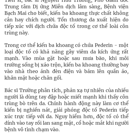
Tiến sĩ, bác sĩ Nguyễn Hữu Trường, Phó Giám đốc
Trung tâm Dị ứng Miễn dịch lâm sàng, Bệnh viện
Bạch Mai cho biết, kiến ba khoang thực chất không
cắn hay chích người. Tổn thương da xuất hiện do
tiếp xúc với dịch chứa độc tố trong cơ thể loài côn
trùng này.
Trong cơ thể kiến ba khoang có chứa Pederin - một
loại độc tố có khả năng gây viêm da kích ứng rất
mạnh. Vào mùa gặt hoặc sau mưa bão, khi môi
trường sống bị xáo trộn, kiến ba khoang thường bay
vào nhà theo ánh đèn điện và bám lên quần áo,
khăn mặt hoặc chăn gối.
Bác sĩ Trường phân tích, phản xạ tự nhiên của nhiều
người là dùng tay đập hoặc miết mạnh khi thấy côn
trùng bò trên da. Chính hành động này làm cơ thể
kiến bị nghiền nát, giải phóng độc tố Pederin tiếp
xúc trực tiếp với da. Nguy hiểm hơn, độc tố có thể
dính vào tay rồi lan sang mặt, cổ hoặc mắt khi người
bệnh vô tình chạm vào.