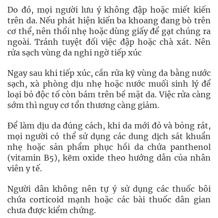
Do đó, mọi người lưu ý không đập hoặc miết kiến
trên da. Nếu phát hiện kiến ba khoang đang bò trên
cơ thể, nên thổi nhẹ hoặc dùng giấy để gạt chúng ra
ngoài. Tránh tuyệt đối việc đập hoặc chà xát. Nên
rửa sạch vùng da nghi ngờ tiếp xúc
Ngay sau khi tiếp xúc, cần rửa kỹ vùng da bằng nước
sạch, xà phòng dịu nhẹ hoặc nước muối sinh lý để
loại bỏ độc tố còn bám trên bề mặt da. Việc rửa càng
sớm thì nguy cơ tổn thương càng giảm.
Để làm dịu da đúng cách, khi da mới đỏ và bỏng rát,
mọi người có thể sử dụng các dung dịch sát khuẩn
nhẹ hoặc sản phẩm phục hồi da chứa panthenol
(vitamin B5), kẽm oxide theo hướng dẫn của nhân
viên y tế.
Người dân không nên tự ý sử dụng các thuốc bôi
chứa corticoid mạnh hoặc các bài thuốc dân gian
chưa được kiểm chứng.