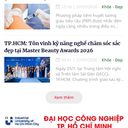
lệ bệnh nhân tiến triển nặng, thậm
chí tử vong do các biến chứng của
15:16
|
27/07/2026
Khỏe - Đẹp
bệnh.
Phương pháp tiêm huyết tương
giàu tiểu cầu (PRP) được nhắc đến
ngày càng nhiều trong điều trị
thoái hóa khớp gối với kỳ vọng cải
thiện chức năng vận động và làm
chậm tiến triển bệnh. Vậy PRP hoạt
TP.HCM: Tôn vinh kỹ năng nghề chăm sóc sắc
động theo cơ chế nào, mang lại
đẹp tại Master Beauty Awards 2026
hiệu quả ra sao và những ai sẽ
phù hợp với phương pháp này?
00:41
|
27/07/2026
Khỏe - Đẹp
Ngày 25/7, tại Trung tâm Hội nghị
và Triển lãm Sài Gòn (SECC),
TP.HCM, Chương trình giao lưu kỹ
năng nghề chăm sóc sắc đẹp –
Master Beauty Awards 2026 đã
diễn ra với các hoạt động giao lưu
Xem thêm
chuyên môn, trình diễn, đánh giá
tay nghề và trao giải cho những thí
sinh có phần thể hiện nổi bật.