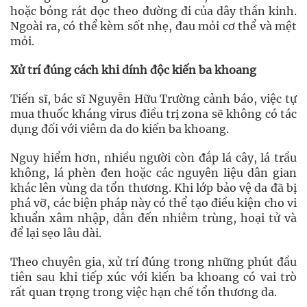
hoặc bỏng rát dọc theo đường đi của dây thần kinh.
Ngoài ra, có thể kèm sốt nhẹ, đau mỏi cơ thể và mệt
mỏi.
Xử trí đúng cách khi dính độc kiến ba khoang
Tiến sĩ, bác sĩ Nguyễn Hữu Trường cảnh báo, việc tự
mua thuốc kháng virus điều trị zona sẽ không có tác
dụng đối với viêm da do kiến ba khoang.
Nguy hiểm hơn, nhiều người còn đắp lá cây, lá trầu
không, lá phèn đen hoặc các nguyên liệu dân gian
khác lên vùng da tổn thương. Khi lớp bảo vệ da đã bị
phá vỡ, các biện pháp này có thể tạo điều kiện cho vi
khuẩn xâm nhập, dẫn đến nhiễm trùng, hoại tử và
để lại sẹo lâu dài.
Theo chuyên gia, xử trí đúng trong những phút đầu
tiên sau khi tiếp xúc với kiến ba khoang có vai trò
rất quan trọng trong việc hạn chế tổn thương da.