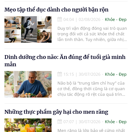
thể, đặc biệt là gan. Đây là cơ quan
đóng vai trò lọc độc tố, chuyển hóa
Mẹo tập thể dục dành cho người bận rộn
thuốc và dự trữ nhiều vitamin,
04:04
|
02/08/2026
Khỏe - Đẹp
khoáng chất thiết yếu nhưng cũng
rất dễ bị tổn thương…
Duy trì vận động đóng vai trò quan
trọng đối với cả sức khỏe thể chất
lẫn tinh thần. Tuy nhiên, giữa nhịp
sống bận rộn và nhiều trách nhiệm
cần cân bằng, việc dành thời gian
cho các hoạt động tập luyện
Dinh dưỡng cho não: Ăn đúng để tuổi già minh
thường trở thành một thách thức
mẫn
không nhỏ…
15:15
|
30/07/2026
Khỏe - Đẹp
Não bộ là “trung tâm chỉ huy” của
cơ thể, đồng thời cũng là cơ quan
chịu tác động rõ rệt của quá trình
lão hóa. Một chế độ dinh dưỡng
khoa học, kết hợp lối sống lành
mạnh, có thể góp phần bảo vệ tế
Những thực phẩm gây hại cho men răng
bào thần kinh, duy trì trí nhớ và
07:07
|
30/07/2026
Khỏe - Đẹp
giúp NCT sống minh mẫn, tự chủ
lâu hơn.
Men răng là lớp bảo vệ cứng nhất