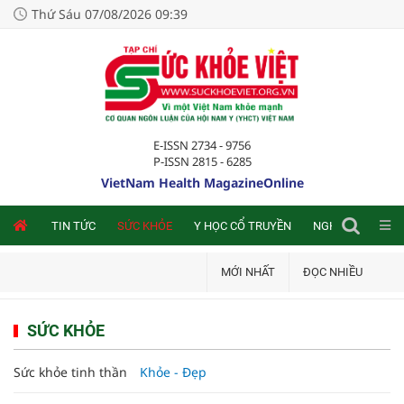
Thứ Sáu 07/08/2026 09:39
E-ISSN 2734 - 9756
P-ISSN 2815 - 6285
VietNam Health MagazineOnline
NLINE
TIN TỨC
SỨC KHỎE
Y HỌC CỔ TRUYỀN
NGHIÊN CỨU TRA
MỚI NHẤT
ĐỌC NHIỀU
SỨC KHỎE
Sức khỏe tinh thần
Khỏe - Đẹp