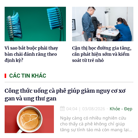
Vì sao bắt buộc phải thay
Cận thị học đường gia tăng,
bàn chải đánh răng theo
cần phát hiện sớm và kiểm
định kỳ?
soát từ trẻ nhỏ
CÁC TIN KHÁC
Công thức uống cà phê giúp giảm nguy cơ xơ
gan và ung thư gan
04:04
|
03/08/2026
Khỏe - Đẹp
Ngày càng có nhiều nghiên cứu
cho thấy cà phê không chỉ giúp
tăng sự tỉnh táo mà còn mang lại
lợi ích cho nhiều cơ quan trong cơ