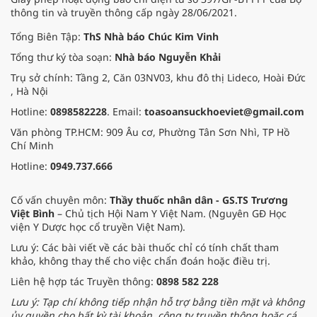
thông tin và truyền thông cấp ngày 28/06/2021.
Tổng Biên Tập:
ThS Nhà báo Chúc Kim Vinh
Tổng thư ký tòa soạn:
Nhà báo Nguyễn Khải
Trụ sở chính: Tầng 2, Căn 03NV03, khu đô thị Lideco, Hoài Đức
, Hà Nội
Hotline:
0898582228
. Email:
toasoansuckhoeviet@gmail.com
Văn phòng TP.HCM: 909 Âu cơ, Phường Tân Sơn Nhì, TP Hồ
Chí Minh
Hotline:
0949.737.666
Cố vấn chuyên môn:
Thầy thuốc nhân dân - GS.TS Trương
Việt Bình
– Chủ tịch Hội Nam Y Việt Nam. (Nguyên GĐ Học
viện Y Dược học cổ truyền Việt Nam).
Lưu ý: Các bài viết về các bài thuốc chỉ có tính chất tham
khảo, không thay thế cho việc chẩn đoán hoặc điều trị.
Liên hệ hợp tác Truyền thông:
0898 582 228
Lưu ý: Tạp chí không tiếp nhận hỗ trợ bằng tiền mặt và không
ủy quyền cho bất kỳ tài khoản, công ty truyền thông hoặc cá