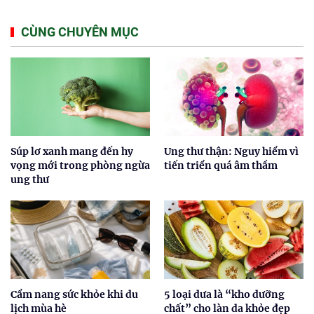
CÙNG CHUYÊN MỤC
Súp lơ xanh mang đến hy
Ung thư thận: Nguy hiểm vì
vọng mới trong phòng ngừa
tiến triển quá âm thầm
ung thư
Cẩm nang sức khỏe khi du
5 loại dưa là “kho dưỡng
lịch mùa hè
chất” cho làn da khỏe đẹp