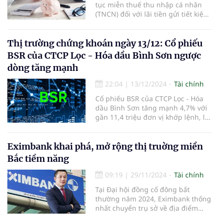
tục miễn thuế thu nhập cá nhân
(TNCN) đối với lãi tiền gửi tiết kiệm,
nhằm duy trì chính sách khuyến
khích người dân gửi tiết kiệm và hỗ
trợ nguồn vốn cho nền kinh tế.
Thị trường chứng khoán ngày 13/12: Cổ phiếu
BSR của CTCP Lọc - Hóa dầu Bình Sơn ngược
dòng tăng mạnh
22:04
|
13/12/2024
Tài chính
Cổ phiếu BSR của CTCP Lọc - Hóa
dầu Bình Sơn tăng mạnh 4,7% với
gần 11,4 triệu đơn vị khớp lệnh, là
điểm sáng của phiên.
Eximbank khai phá, mở rộng thị truờng miền
Bắc tiềm năng
09:19
|
29/11/2024
Tài chính
Tại Đại hội đồng cổ đông bất
thường năm 2024, Eximbank thống
nhất chuyển trụ sở về địa điểm
mới là số 27-29 Lý Thái Tổ, phường