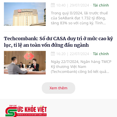
tiêu hiệu quả và an toàn hoạt động
10:40
|
29/07/2024
Tài chính
tiếp tục được nâng cao, khẳng
định hướng đi đúng của chiến
Trong quý II/2024, lãi trước thuế
lược phát triển bền vững.
của SeABank đạt 1.732 tỷ đồng,
tăng 83% so với cùng kỳ. Tính
chung 6 tháng đầu năm, SeABank
lãi trước thuế 3.238 tỷ đồng, tăng
61%. Ngoài ra, ngân hàng này
Techcombank: Số dư CASA duy trì ở mức cao kỷ
cũng chuẩn bị trả cổ tức cho cổ
lục, tỉ lệ an toàn vốn đứng đầu ngành
đông tỷ lệ gần 14%.
16:20
|
22/07/2024
Tài chính
Ngày 22/7/2024, Ngân hàng TMCP
Kỹ thương Việt Nam
(Techcombank) công bố kết quả
kinh doanh 6 tháng đầu năm 2024,
với kết quả ấn tượng ở những
hạng mục kinh doanh cốt lõi, với
Xem thêm
tổng thu nhập hoạt động và lợi
nhuận trước thuế tiếp tục tăng
hơn 30% so với cùng kỳ năm. Kết
quả kinh doanh ấn tượng đã đưa
Techcombank trở thành ngân hàng
đầu tiên tại Việt Nam nhận hat-