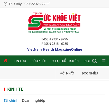
Thứ Bảy 08/08/2026 22:35
E-ISSN 2734 - 9756
P-ISSN 2815 - 6285
VietNam Health MagazineOnline
NLINE
TIN TỨC
SỨC KHỎE
Y HỌC CỔ TRUYỀN
NGHIÊN CỨU TRA
MỚI NHẤT
ĐỌC NHIỀU
KINH TẾ
Tài chính
Doanh nghiệp