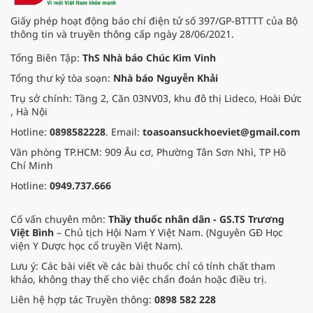
trick giải thưởng danh giá “Ngân
Giấy phép hoạt động báo chí điện tử số 397/GP-BTTTT của Bộ
hàng tốt nhất Việt Nam” từ 3 tổ
thông tin và truyền thông cấp ngày 28/06/2021.
chức uy tín hàng đầu thế giới là
Euromoney, FinanceAsia và Global
Tổng Biên Tập:
ThS Nhà báo Chúc Kim Vinh
Finance.
Tổng thư ký tòa soạn:
Nhà báo Nguyễn Khải
Trụ sở chính: Tầng 2, Căn 03NV03, khu đô thị Lideco, Hoài Đức
, Hà Nội
Hotline:
0898582228
. Email:
toasoansuckhoeviet@gmail.com
Văn phòng TP.HCM: 909 Âu cơ, Phường Tân Sơn Nhì, TP Hồ
Chí Minh
Hotline:
0949.737.666
Cố vấn chuyên môn:
Thầy thuốc nhân dân - GS.TS Trương
Việt Bình
– Chủ tịch Hội Nam Y Việt Nam. (Nguyên GĐ Học
viện Y Dược học cổ truyền Việt Nam).
Lưu ý: Các bài viết về các bài thuốc chỉ có tính chất tham
khảo, không thay thế cho việc chẩn đoán hoặc điều trị.
Liên hệ hợp tác Truyền thông:
0898 582 228