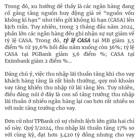
Trong đó, xu hướng dễ thấy là các ngân hàng đang
cố gắng tăng nguồn huy động giá rẻ “nguồn vốn
không kì hạn” như tiền gửi không kì hạn (CASA) lên
kịch trần. Tuy nhiên, trong 3 tháng đầu năm 2024,
phần lớn các ngân hàng đều ghi nhận sự sụt giảm về
tỷ lệ CASA. Trong đó,
tỷ lệ CASA
tại MB giảm 3,5
điểm % từ 39,6% hồi đầu năm xuống còn 36%; tỷ lệ
CASA tại PGBank giảm 3,6 điểm %; CASA tại
Eximbank giảm 2 điểm %...
Đáng chú ý, việc thu nhập lãi thuần tăng khi cho vay
khách hàng tăng là rất bình thường, quy mô khoản
vay tăng khiến thu nhập từ lãi tăng lên. Tuy nhiên,
điều đáng nói ở đây là con số tăng trưởng thu nhập
lãi thuần ở nhiều ngân hàng lại cao hơn rất nhiều so
với mức tăng trưởng cho vay.
Đơn cử như TPBank có sự chênh lệch lớn giữa hai chỉ
số này. Quý I/2024, thu nhập lãi thuần tăng 17% so
với cùng kỳ, đạt hơn 3.420 tỷ đồng nhưng cho vay