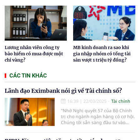
Lương nhân viên công ty
MB kinh doanh ra sao khi
bảo hiểm có mua được một
gia nhập nhóm có tổng tài
chỉ vàng?
sản vượt 1 triệu tỷ đồng?
CÁC TIN KHÁC
Lãnh đạo Eximbank nói gì về Tài chính số?
16:39
|
22/03/2025
Tài chính
"Nhờ Nghị quyết 57 của Bộ Chính
trị cho ngành ngân hàng có cơ hội.
Chúng tôi sẵn sàng đầu tư vào
công nghệ, tài chính số, tài chính
hóa và AI" - ông Trần Anh Thắng,