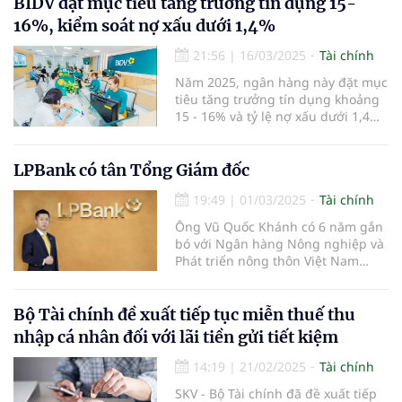
thành viên HĐQT Ngân hàng TMCP
BIDV đặt mục tiêu tăng trưởng tín dụng 15-
Eximbank nhấn mạnh.
16%, kiểm soát nợ xấu dưới 1,4%
21:56
|
16/03/2025
Tài chính
Năm 2025, ngân hàng này đặt mục
tiêu tăng trưởng tín dụng khoảng
15 - 16% và tỷ lệ nợ xấu dưới 1,4%.
Ngân hàng cũng dự kiến tăng vốn
thông qua việc chi trả cổ tức bằng
cổ phiếu từ nguồn ợi nhuận sau
LPBank có tân Tổng Giám đốc
thuế, sau trích lập các quỹ năm
19:49
|
01/03/2025
Tài chính
2023.
Ông Vũ Quốc Khánh có 6 năm gắn
bó với Ngân hàng Nông nghiệp và
Phát triển nông thôn Việt Nam
(Agribank) và 17 năm công tác tại
LPBank.
Bộ Tài chính đề xuất tiếp tục miễn thuế thu
nhập cá nhân đối với lãi tiền gửi tiết kiệm
14:19
|
21/02/2025
Tài chính
SKV - Bộ Tài chính đã đề xuất tiếp