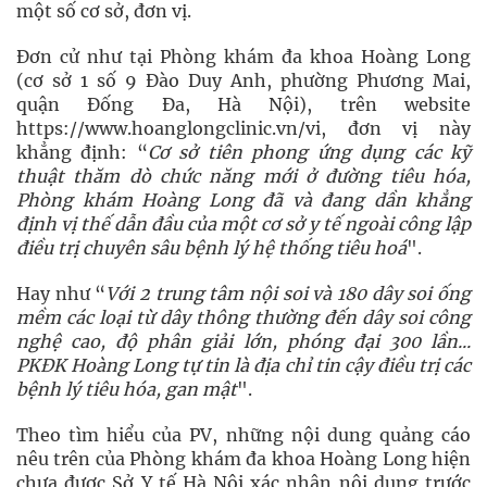
một số cơ sở, đơn vị.
Đơn cử như tại Phòng khám đa khoa Hoàng Long
(cơ sở 1 số 9 Đào Duy Anh, phường Phương Mai,
quận Đống Đa, Hà Nội), trên website
https://www.hoanglongclinic.vn/vi, đơn vị này
khẳng định: “
Cơ sở tiên phong ứng dụng các kỹ
thuật thăm dò chức năng mới ở đường tiêu hóa,
Phòng khám Hoàng Long đã và đang dần khẳng
định vị thế dẫn đầu của một cơ sở y tế ngoài công lập
điều trị chuyên sâu bệnh lý hệ thống tiêu hoá
".
Hay như “
Với 2 trung tâm nội soi và 180 dây soi ống
mềm các loại từ dây thông thường đến dây soi công
nghệ cao, độ phân giải lớn, phóng đại 300 lần...
PKĐK Hoàng Long tự tin là địa chỉ tin cậy điều trị các
bệnh lý tiêu hóa, gan mật
".
Theo tìm hiểu của PV, những nội dung quảng cáo
nêu trên của Phòng khám đa khoa Hoàng Long hiện
chưa được Sở Y tế Hà Nội xác nhận nội dung trước