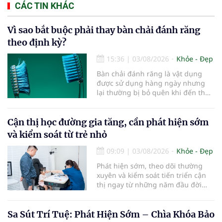
CÁC TIN KHÁC
Vì sao bắt buộc phải thay bàn chải đánh răng
theo định kỳ?
15:36
|
03/08/2026
Khỏe - Đẹp
Bàn chải đánh răng là vật dụng
được sử dụng hàng ngày nhưng
lại thường bị bỏ quên khi đến thời
điểm cần thay mới. Theo các
chuyên gia nha khoa, việc sử dụng
bàn chải quá lâu có thể làm giảm
Cận thị học đường gia tăng, cần phát hiện sớm
hiệu quả làm sạch và ảnh hưởng
và kiểm soát từ trẻ nhỏ
đến sức khỏe răng miệng...
09:09
|
03/08/2026
Khỏe - Đẹp
Phát hiện sớm, theo dõi thường
xuyên và kiểm soát tiến triển cận
thị ngay từ những năm đầu đời
được các chuyên gia đánh giá là
chìa khóa bảo vệ thị lực lâu dài cho
trẻ. Đây cũng là định hướng của
Sa Sút Trí Tuệ: Phát Hiện Sớm – Chìa Khóa Bảo