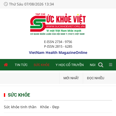
Thứ Sáu 07/08/2026 13:34
E-ISSN 2734 - 9756
P-ISSN 2815 - 6285
VietNam Health MagazineOnline
NLINE
TIN TỨC
SỨC KHỎE
Y HỌC CỔ TRUYỀN
NGHIÊN CỨU TRA
MỚI NHẤT
ĐỌC NHIỀU
SỨC KHỎE
Sức khỏe tinh thần
Khỏe - Đẹp