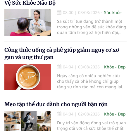
Trung tâm Nhãn nhi và Kiểm soát
Vệ Sức Khỏe Não Bộ
cận thị vừa được Bệnh viện Đông
Đô đưa vào hoạt động ngày 1/8.
08:00
|
03/08/2026
Sức khỏe
Sa sút trí tuệ đang trở thành một
trong những vấn đề sức khỏe đáng
quan tâm trong xã hội hiện đại,
đặc biệt ở người lớn tuổi. Theo
thống kê y khoa, hiện có hơn 55
triệu người trên thế giới đang
Công thức uống cà phê giúp giảm nguy cơ xơ
sống chung với bệnh, trong đó
gan và ung thư gan
bệnh Alzheimer chiếm khoảng 60–
70% trường hợp.
04:04
|
03/08/2026
Khỏe - Đẹp
Ngày càng có nhiều nghiên cứu
cho thấy cà phê không chỉ giúp
tăng sự tỉnh táo mà còn mang lại
lợi ích cho nhiều cơ quan trong cơ
thể, đặc biệt là gan. Đây là cơ quan
đóng vai trò lọc độc tố, chuyển hóa
Mẹo tập thể dục dành cho người bận rộn
thuốc và dự trữ nhiều vitamin,
04:04
|
02/08/2026
Khỏe - Đẹp
khoáng chất thiết yếu nhưng cũng
rất dễ bị tổn thương…
Duy trì vận động đóng vai trò quan
trọng đối với cả sức khỏe thể chất