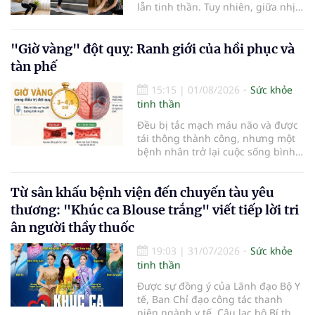
lẫn tinh thần. Tuy nhiên, giữa nhịp
sống bận rộn và nhiều trách nhiệm
cần cân bằng, việc dành thời gian
cho các hoạt động tập luyện
"Giờ vàng" đột quỵ: Ranh giới của hồi phục và
thường trở thành một thách thức
tàn phế
không nhỏ…
15:15
|
01/08/2026
Sức khỏe
tinh thần
Đều bị tắc mạch máu não và được
tái thông thành công, nhưng một
bệnh nhân trở lại cuộc sống bình
thường sau 5 ngày trong khi người
còn lại đối mặt nguy cơ tàn tật. Hai
Từ sân khấu bệnh viện đến chuyến tàu yêu
trường hợp tại Bệnh viện Đại học Y
Hà Nội cho thấy "giờ vàng" không
thương: "Khúc ca Blouse trắng" viết tiếp lời tri
chỉ quyết định việc "cứu não" mà
ân người thầy thuốc
còn quyết định phần đời còn lại
của người bệnh.
19:03
|
31/07/2026
Sức khỏe
tinh thần
Được sự đồng ý của Lãnh đạo Bộ Y
tế, Ban Chỉ đạo công tác thanh
niên ngành y tế, Câu lạc bộ Bí thư