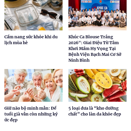
Cẩm nang sức khỏe khi du
Khúc Ca Blouse Trắng
lịch mùa hè
2026": Giai Điệu Từ Tâm
Khơi Mầm Hy Vọng Tại
Bệnh Viện Bạch Mai Cơ Sở
Ninh Bình
Giữ não bộ minh mẫn: Để
5 loại dưa là “kho dưỡng
tuổi già vẫn còn những ký
chất” cho làn da khỏe đẹp
ức đẹp