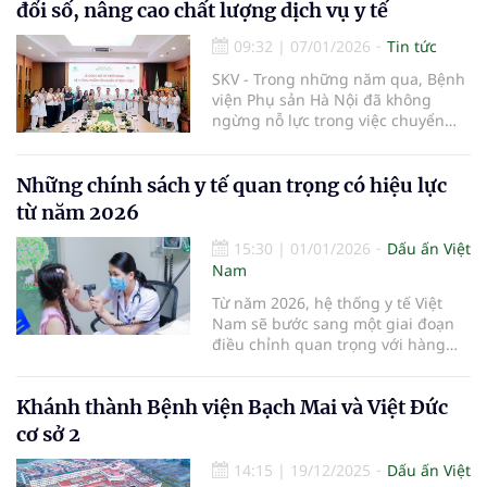
đổi số, nâng cao chất lượng dịch vụ y tế
09:32
|
07/01/2026
Tin tức
SKV - Trong những năm qua, Bệnh
viện Phụ sản Hà Nội đã không
ngừng nỗ lực trong việc chuyển
đổi số, áp dụng công nghệ hiện
đại vào khám chữa bệnh và quản lý
vận hành. Từ việc triển khai bệnh
Những chính sách y tế quan trọng có hiệu lực
án điện tử đến liên thông dữ liệu y
từ năm 2026
tế quốc gia, bệnh viện đang từng
bước tiến tới mục tiêu xây dựng
15:30
|
01/01/2026
Dấu ấn Việt
một hệ thống y tế thông minh, lấy
Nam
người bệnh làm trung tâm.
Từ năm 2026, hệ thống y tế Việt
Nam sẽ bước sang một giai đoạn
điều chỉnh quan trọng với hàng
loạt chính sách mới liên quan đến
bảo hiểm y tế, chăm sóc sức khỏe
Khánh thành Bệnh viện Bạch Mai và Việt Đức
ban đầu...
cơ sở 2
14:15
|
19/12/2025
Dấu ấn Việt