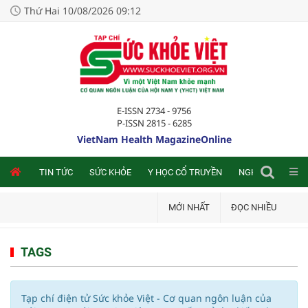
Thứ Hai 10/08/2026 09:12
E-ISSN 2734 - 9756
P-ISSN 2815 - 6285
VietNam Health MagazineOnline
NLINE
TIN TỨC
SỨC KHỎE
Y HỌC CỔ TRUYỀN
NGHIÊN CỨU TRA
MỚI NHẤT
ĐỌC NHIỀU
TAGS
Tạp chí điện tử Sức khỏe Việt - Cơ quan ngôn luận của