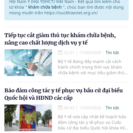
Hội Nam Y (Hội YDHCT) Việt Nam - Kết quả tìm kiếm cho
từ khóa "
khám chữa bệnh
", chúc bạn tìm được nội dung
mong muốn trên https://suckhoeviet.org.vn/
Tiếp tục cắt giảm thủ tục khám chữa bệnh,
nâng cao chất lượng dịch vụ y tế
22:01
|
17/03/2026
Tin tức
Bộ Y tế đang đẩy mạnh cải cách
hành chính trong lĩnh vực khám
chữa bệnh với mục tiêu giảm thủ
tục cho cơ sở y tế và người dân,
đồng thời nâng cao chất lượng
dịch vụ...
Bảo đảm công tác y tế phục vụ bầu cử đại biểu
Quốc hội và HĐND các cấp
06:45
|
12/03/2026
Tin tức
Bộ Y tế vừa cập nhật kế hoạch bảo
đảm công tác y tế phục vụ Cuộc
bầu cử đại biểu Quốc hội khóa XVI