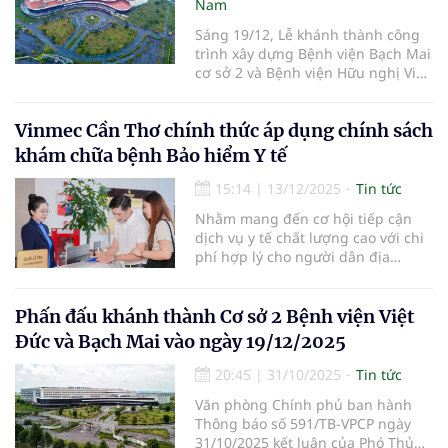
Nam
Sáng 19/12, Lễ khánh thành công
trình xây dựng Bệnh viện Bạch Mai
cơ sở 2 và Bệnh viện Hữu nghị Việt
Đức cơ sở 2 được tổ chức tại
phường Liêm Tuyền, tỉnh Ninh
Vinmec Cần Thơ chính thức áp dụng chính sách
Bình.
khám chữa bệnh Bảo hiểm Y tế
15:14
|
13/12/2025
Tin tức
Nhằm mang đến cơ hội tiếp cận
dịch vụ y tế chất lượng cao với chi
phí hợp lý cho người dân địa
phương, từ ngày 1/12/2025, Bệnh
viện Đa khoa Vinmec Cần Thơ đã
chính thức triển khai chính sách
Phấn đấu khánh thành Cơ sở 2 Bệnh viện Việt
khám chữa bệnh theo diện Bảo
Đức và Bạch Mai vào ngày 19/12/2025
hiểm Y tế (BHYT).
20:45
|
31/10/2025
Tin tức
Văn phòng Chính phủ ban hành
Thông báo số 591/TB-VPCP ngày
31/10/2025 kết luận của Phó Thủ