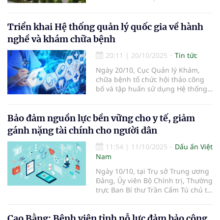
tướng Chính phủ Lê Thành Long
tại chuyến kiểm tra, đôn đốc công
trình...
Triển khai Hệ thống quản lý quốc gia về hành
nghề và khám chữa bệnh
20:11
|
20/10/2025
Tin tức
Ngày 20/10, Cục Quản lý Khám,
chữa bệnh tổ chức hội thảo công
bố và tập huấn sử dụng Hệ thống
quản lý quốc gia về hành nghề và
hoạt động khám bệnh, chữa
bệnh...
Bảo đảm nguồn lực bền vững cho y tế, giảm
gánh nặng tài chính cho người dân
11:54
|
11/10/2025
Dấu ấn Việt
Nam
Ngày 10/10, tại Trụ sở Trung ương
Đảng, Ủy viên Bộ Chính trị, Thường
trực Ban Bí thư Trần Cẩm Tú chủ trì
cuộc làm việc với Đảng ủy Bộ Y tế
và đại diện các cơ quan liên quan
Cao Bằng: Bệnh viện tỉnh nỗ lực đảm bảo công
về triển khai Nghị quyết số 72-