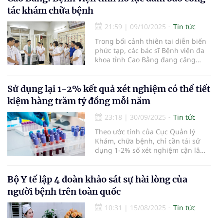
NQ/TW...
tác khám chữa bệnh
21:59
|
09/10/2025
Tin tức
Trong bối cảnh thiên tai diễn biến
phức tạp, các bác sĩ Bệnh viện đa
khoa tỉnh Cao Bằng đang căng
mình cấp cứu cho người bệnh và
đảm bảo điều kiện khám chữa
bệnh cho người dân.
Sử dụng lại 1-2% kết quả xét nghiệm có thể tiết
kiệm hàng trăm tỷ đồng mỗi năm
23:18
|
30/09/2025
Tin tức
Theo ước tính của Cục Quản lý
Khám, chữa bệnh, chỉ cần tái sử
dụng 1-2% số xét nghiệm cận lâm
sàng thì có thể tiết kiệm được ít
nhất từ 300 tỷ đồng đến 600 tỷ
đồng/năm.
Bộ Y tế lập 4 đoàn khảo sát sự hài lòng của
người bệnh trên toàn quốc
10:31
|
15/08/2025
Tin tức