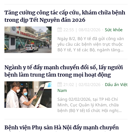
và đại biểu Hội đồng nhân dân các
cấp nhiệm kỳ 2026-2031.
Tăng cường công tác cấp cứu, khám chữa bệnh
trong dịp Tết Nguyên đán 2026
22:55
|
08/02/2026
Sức khỏe
Ngày 8/2, Bộ Y tế đã gửi công văn
yêu cầu các bệnh viện trực thuộc
Bộ Y tế, Y tế các Bộ, ngành tăng
cường công tác cấp cứu, khám
chữa bệnh trong dịp Tết Nguyên
đán Bính Ngọ 2026.
Ngành y tế đẩy mạnh chuyển đổi số, lấy người
bệnh làm trung tâm trong mọi hoạt động
21:02
|
02/02/2026
Dấu ấn Việt
Nam
Sáng 02/02/2026, tại TP Hồ Chí
Minh, Cục Quản lý Khám, chữa
bệnh (Bộ Y tế) tổ chức Hội nghị
giao ban công tác khám, chữa
bệnh năm 2026.
Bệnh viện Phụ sản Hà Nội đẩy mạnh chuyển