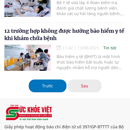
Bộ Y tế vừa lập 4 đoàn kiểm tra,
đánh giá chất lượng bệnh viện,
khảo sát sự hài lòng người bệnh,
nhân viên y tế tại các cơ sở khám
chữa bệnh trên cả nước.
12 trường hợp không được hưởng bảo hiểm y tế
khi khám chữa bệnh
11:42
|
13/08/2025
Tin tức
Bảo hiểm y tế (BHYT) là một hình
thức bảo hiểm bắt buộc hoặc tự
nguyện nhằm hỗ trợ người dân
giảm thiểu chi phí khám chữa
bệnh, chăm sóc sức khỏe. Tuy
nhiên, không phải tất cả các
Trước
Sau
trường hợp đều được BHYT chi trả.
Theo Luật Sửa đổi, bổ sung một số
điều của Luật BHYT, có 12 trường
hợp cụ thể mà quỹ BHYT sẽ không
thanh toán. Bài viết dưới đây sẽ
giúp bạn hiểu rõ hơn về những
trường hợp này và quyền lợi bị
Giấy phép hoạt động báo chí điện tử số 397/GP-BTTTT của Bộ
mất khi không được hưởng BHYT.