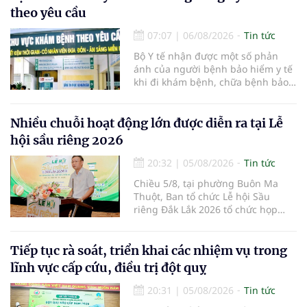
đại mới kết hợp giữa Tri thức, Bản
theo yêu cầu
lĩnh, Văn hóa và Công nghệ số
07:07
|
06/08/2026
Tin tức
Bộ Y tế nhận được một số phản
ánh của người bệnh bảo hiểm y tế
khi đi khám bệnh, chữa bệnh bảo
hiểm y tế đúng trình tự, thủ tục
quy định, không đăng ký khám
bệnh, chữa bệnh theo yêu cầu
Nhiều chuỗi hoạt động lớn được diễn ra tại Lễ
nhưng vẫn phải nộp thêm các chi
hội sầu riêng 2026
phí khám bệnh, chữa bệnh ngoài
phần cùng chi trả.
20:32
|
05/08/2026
Tin tức
Chiều 5/8, tại phường Buôn Ma
Thuột, Ban tổ chức Lễ hội Sầu
riêng Đắk Lắk 2026 tổ chức họp
báo thông tin về các hoạt động của
Lễ hội Sầu riêng Đắk Lắk 2026.Lễ
hội Sầu riêng Đắk Lắk năm 2026 có
Tiếp tục rà soát, triển khai các nhiệm vụ trong
chủ đề “Sầu riêng Đắk Lắk – Kết nối
lĩnh vực cấp cứu, điều trị đột quỵ
vươn xa”, được tổ chức từ ngày
15/8/2026 đến ngày 02/9/2026 tại
20:31
|
05/08/2026
Tin tức
phường Buôn Ma Thuột, xã Krông