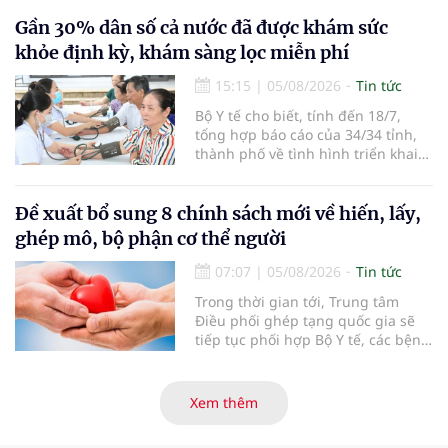
người đến khám, điều trị và đón
em bé đầu tiên chào đời.
Gần 30% dân số cả nước đã được khám sức
khỏe định kỳ, khám sàng lọc miễn phí
15:15
|
05/08/2026
Tin tức
Bộ Y tế cho biết, tính đến 18/7,
tổng hợp báo cáo của 34/34 tỉnh,
thành phố về tình hình triển khai
khám sức khỏe định kỳ, khám sàng
lọc miễn phí cho người dân, ghi
nhận 32.286.360 người, chiếm gần
Đề xuất bổ sung 8 chính sách mới về hiến, lấy,
30% dân số cả nước đã được khám
ghép mô, bộ phận cơ thể người
sức khỏe định kỳ năm nay.
07:07
|
05/08/2026
Tin tức
Trong thời gian tới, Trung tâm
Điều phối ghép tạng quốc gia sẽ
tiếp tục phối hợp Bộ Y tế, các bệnh
viện và các cơ quan liên quan để
mở rộng mạng lưới điều phối, tăng
cường truyền thông, hoàn thiện
Xem thêm
quy trình chuyên môn và hệ thống
pháp luật để thúc đẩy lĩnh vực