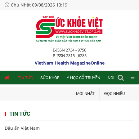
Chủ Nhật 09/08/2026 13:19
E-ISSN 2734 - 9756
P-ISSN 2815 - 6285
VietNam Health MagazineOnline
NLINE
TIN TỨC
SỨC KHỎE
Y HỌC CỔ TRUYỀN
NGHIÊN CỨU TRA
MỚI NHẤT
ĐỌC NHIỀU
TIN TỨC
Dấu ấn Việt Nam