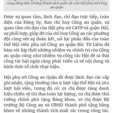
công dâng Bác những thành tích xuất sắc của Hội phụ nữ Công
an quận
Được sự quan tâm, lãnh đạo, chỉ đạo trực tiếp, toàn
diện của Đảng ủy, Ban chỉ huy Công an quận; sự
quan tâm chỉ đạo của Hội phụ nữ CATP và quận Hội,
sự phối hợp, giúp đỡ của chỉ huy Công an các phường
đội cùng với sự đoàn kết, nỗ lực phấn đấu của toàn
thể Hội viên phụ nữ Công an quận Bắc Từ Liêm đã
bám sát kịp thời những nhiệm vụ chính trị của Công
an quận cũng như nhiệm vụ công tác Hội đề ra đưa
công tác hội ngày càng phát triển cả về nội dung và
hình thức tổ chức thực hiện.
Hội phụ nữ Công an Quận đã được lãnh đạo các cấp
ghi nhận, tặng thưởng cho 9 lượt tập thể Hội và 262
lượt hội viên, trong đó có: 01 chị được tặng danh
hiệu chiến sỹ thi đua toàn lực lượng, 02 chị được thủ
tướng chính phủ tặng Bằng khen, 10 chị được Bộ
trưởng Bộ Công an và UBND thành phố tặng bằng
khen về những thành tích xuất sắc trong công tác.