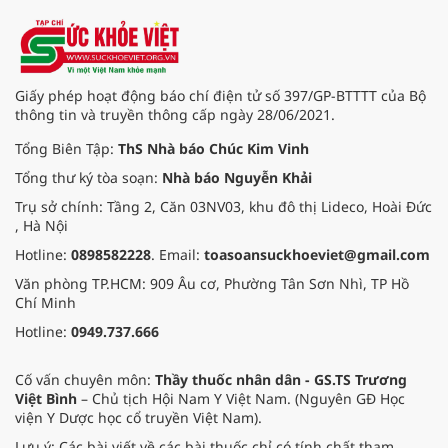
hiến và ghép mô tạng.
Giấy phép hoạt động báo chí điện tử số 397/GP-BTTTT của Bộ
thông tin và truyền thông cấp ngày 28/06/2021.
Tổng Biên Tập:
ThS Nhà báo Chúc Kim Vinh
Tổng thư ký tòa soạn:
Nhà báo Nguyễn Khải
Trụ sở chính: Tầng 2, Căn 03NV03, khu đô thị Lideco, Hoài Đức
, Hà Nội
Hotline:
0898582228
. Email:
toasoansuckhoeviet@gmail.com
Văn phòng TP.HCM: 909 Âu cơ, Phường Tân Sơn Nhì, TP Hồ
Chí Minh
Hotline:
0949.737.666
Cố vấn chuyên môn:
Thầy thuốc nhân dân - GS.TS Trương
Việt Bình
– Chủ tịch Hội Nam Y Việt Nam. (Nguyên GĐ Học
viện Y Dược học cổ truyền Việt Nam).
Lưu ý: Các bài viết về các bài thuốc chỉ có tính chất tham