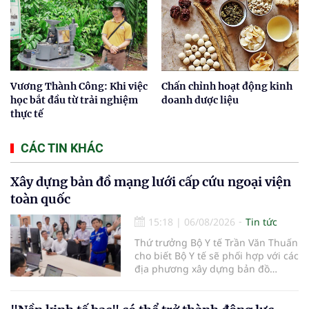
Vương Thành Công: Khi việc
Chấn chỉnh hoạt động kinh
học bắt đầu từ trải nghiệm
doanh dược liệu
thực tế
CÁC TIN KHÁC
Xây dựng bản đồ mạng lưới cấp cứu ngoại viện
toàn quốc
15:18
|
06/08/2026
Tin tức
Thứ trưởng Bộ Y tế Trần Văn Thuấn
cho biết Bộ Y tế sẽ phối hợp với các
địa phương xây dựng bản đồ
mạng lưới cấp cứu ngoại viện,
đồng thời chuẩn hóa đào tạo, hoàn
thiện cơ chế tài chính và đa dạng