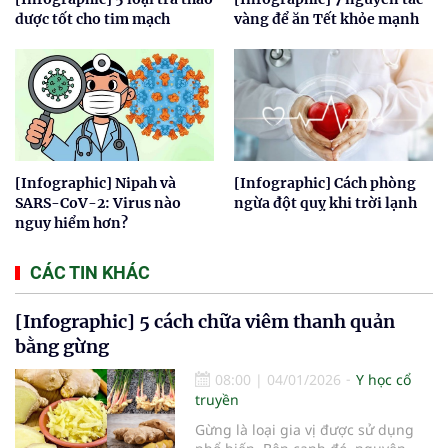
dược tốt cho tim mạch
vàng để ăn Tết khỏe mạnh
[Infographic] Nipah và
[Infographic] Cách phòng
SARS-CoV-2: Virus nào
ngừa đột quỵ khi trời lạnh
nguy hiểm hơn?
CÁC TIN KHÁC
[Infographic] 5 cách chữa viêm thanh quản
bằng gừng
08:00
|
04/01/2026
Y học cổ
truyền
Gừng là loại gia vị được sử dụng