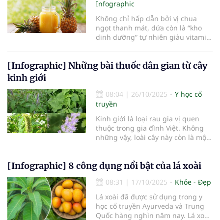
Infographic
Không chỉ hấp dẫn bởi vị chua
ngọt thanh mát, dứa còn là “kho
dinh dưỡng” tự nhiên giàu vitamin
C, enzyme và chất chống oxy hóa.
Loại quả này mang lại nhiều lợi ích
[Infographic] Những bài thuốc dân gian từ cây
tuyệt vời cho cơ thể - từ hỗ trợ tiêu
hóa, tăng sức đề kháng đến làm
kinh giới
đẹp da và bảo vệ tim mạch.
08:04
|
26/10/2025
Y học cổ
truyền
Kinh giới là loại rau gia vị quen
thuộc trong gia đình Việt. Không
những vậy, loài cây này còn là một
loại dược liệu hữu ích, được dân
gian tin dùng trong các bài thuốc
[Infographic] 8 công dụng nổi bật của lá xoài
trị cảm sốt, rôm sảy...
08:31
|
17/10/2025
Khỏe - Đẹp
Lá xoài đã được sử dụng trong y
học cổ truyền Ayurveda và Trung
Quốc hàng nghìn năm nay. Lá xoài