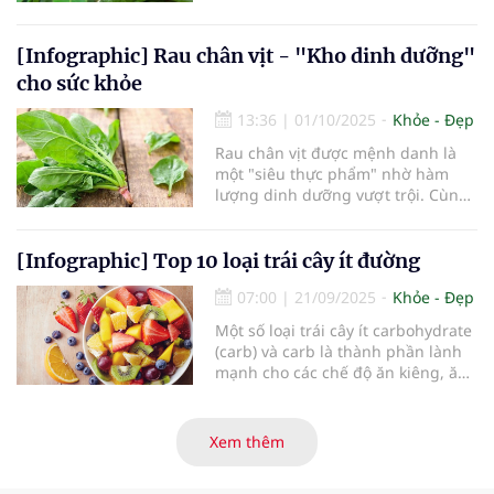
non màu xanh rất mềm, thường
được chế biến và sử dụng trong
ẩm thực của một số nền văn hóa.
[Infographic] Rau chân vịt - "Kho dinh dưỡng"
Do chứa nhiều dưỡng chất, lá xoài
cho sức khỏe
còn được dùng để pha trà và làm
thực phẩm bổ sung.
13:36
|
01/10/2025
Khỏe - Đẹp
Rau chân vịt được mệnh danh là
một "siêu thực phẩm" nhờ hàm
lượng dinh dưỡng vượt trội. Cùng
khám phá những lợi ích của loại
rau này.
[Infographic] Top 10 loại trái cây ít đường
07:00
|
21/09/2025
Khỏe - Đẹp
Một số loại trái cây ít carbohydrate
(carb) và carb là thành phần lành
mạnh cho các chế độ ăn kiêng, ăn
ít đường hoặc dành cho người tiểu
đường.
Xem thêm