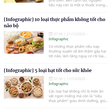
phổ biến. Bên cạnh đó, nguyên
liệu này còn là một vị thuốc trong y
học cổ truyền, giúp cải thiện nhiều
vấn đề về sức khỏe một cách tự
[Infographic] 10 loại thực phẩm không tốt cho
nhiên. Cùng tham khảo 5 bài thuốc
chữa viêm thanh quản từ gừng.
não bộ
07:00
|
21/12/2025
Infographic
Có những thực phẩm nếu nạp
thường xuyên sẽ âm thầm gây hại
tới não, làm tăng nguy cơ rối loạn
trí nhớ, giảm khả năng tư duy, đặc
biệt khi tuổi tác tăng lên. Vì vậy,
[Infographic] 5 loại hạt tốt cho sức khỏe
nên tránh ăn các loại thực phẩm
này để bảo vệ sức khỏe của não bộ.
07:30
|
11/12/2025
Infographic
Các loại hạt không chỉ là món ăn
vặt ngon miệng mà còn là "siêu
thực phẩm" giàu dinh dưỡng, giúp
bảo vệ tim mạch, ổn định đường
huyết, hỗ trợ sức khỏe não bộ.