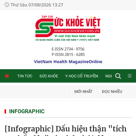
Thứ Sáu 07/08/2026 13:27
E-ISSN 2734 - 9756
P-ISSN 2815 - 6285
VietNam Health MagazineOnline
NLINE
TIN TỨC
SỨC KHỎE
Y HỌC CỔ TRUYỀN
NGHIÊN CỨU TRA
MỚI NHẤT
ĐỌC NHIỀU
INFOGRAPHIC
[Infographic] Dấu hiệu thận "tích