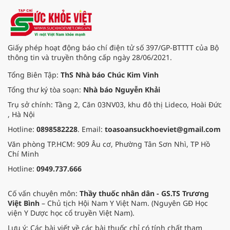
Giấy phép hoạt động báo chí điện tử số 397/GP-BTTTT của Bộ
thông tin và truyền thông cấp ngày 28/06/2021.
Tổng Biên Tập:
ThS Nhà báo Chúc Kim Vinh
Tổng thư ký tòa soạn:
Nhà báo Nguyễn Khải
Trụ sở chính: Tầng 2, Căn 03NV03, khu đô thị Lideco, Hoài Đức
, Hà Nội
Hotline:
0898582228
. Email:
toasoansuckhoeviet@gmail.com
Văn phòng TP.HCM: 909 Âu cơ, Phường Tân Sơn Nhì, TP Hồ
Chí Minh
Hotline:
0949.737.666
Cố vấn chuyên môn:
Thầy thuốc nhân dân - GS.TS Trương
Việt Bình
– Chủ tịch Hội Nam Y Việt Nam. (Nguyên GĐ Học
viện Y Dược học cổ truyền Việt Nam).
Lưu ý: Các bài viết về các bài thuốc chỉ có tính chất tham