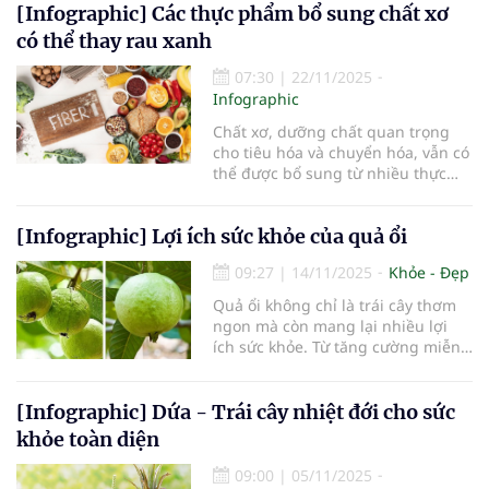
[Infographic] Các thực phẩm bổ sung chất xơ
Dưới đây là 5 loại hạt tốt nhất cho
sức khỏe dựa trên giá trị dinh
có thể thay rau xanh
dưỡng.
07:30
|
22/11/2025
Infographic
Chất xơ, dưỡng chất quan trọng
cho tiêu hóa và chuyển hóa, vẫn có
thể được bổ sung từ nhiều thực
phẩm khác, dễ tìm và bảo quản lâu
hơn. Dưới đây là những lựa chọn
[Infographic] Lợi ích sức khỏe của quả ổi
thay thế một phần rau xanh trong
bữa ăn mà vẫn đảm bảo lợi ích sức
09:27
|
14/11/2025
Khỏe - Đẹp
khỏe.
Quả ổi không chỉ là trái cây thơm
ngon mà còn mang lại nhiều lợi
ích sức khỏe. Từ tăng cường miễn
dịch, hỗ trợ tiêu hóa đến chăm sóc
da và tim mạch, loại quả này thực
sự là “siêu thực phẩm” trong đời
[Infographic] Dứa - Trái cây nhiệt đới cho sức
sống hằng ngày.
khỏe toàn diện
09:00
|
05/11/2025