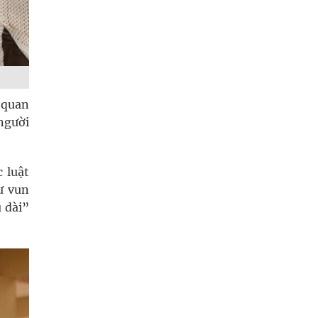
 quan
người
 luật
ư vun
 dài”