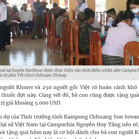
uà tại huyện Baribour được thực hiện vào thời điểm nhân dân Campuc
n bị đón Tết Chol Chhnam Thmay.
 người Khmer và 250 người gốc Việt có hoàn cảnh khó
thuốc đợt này. Cùng với đó, bà con cũng được tặng quà
trị giá khoảng 5.000 USD.
tham dự của Tỉnh trưởng tỉnh Kampong Chhnang Sun Sovan
Đại sứ Việt Nam tại Campuchia Nguyễn Huy Tăng nêu rõ,
và tặng quà hôm nay là cơ hội dành cho bà con người 