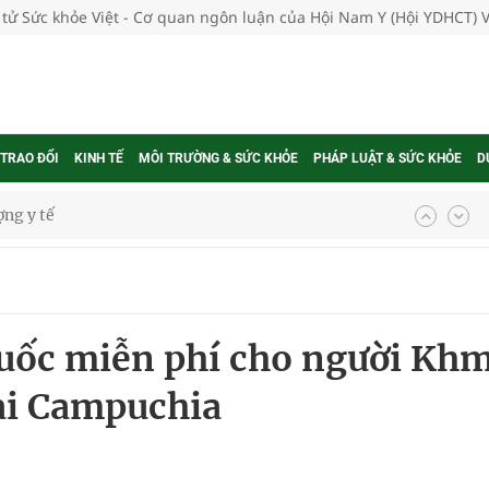
 tử Sức khỏe Việt - Cơ quan ngôn luận của Hội Nam Y (Hội YDHCT) 
 TRAO ĐỔI
KINH TẾ
MÔI TRƯỜNG & SỨC KHỎE
PHÁP LUẬT & SỨC KHỎE
D
ổi theo cách ít ai ngờ tới
hát triển gắn với chuyển đổi số
ờng Phú Thạnh
uốc miễn phí cho người Kh
hìn phụ nữ mỗi năm
tại Campuchia
ợng thuốc