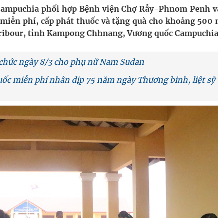
i Campuchia phối hợp Bệnh viện Chợ Rẫy-Phnom Penh v
iễn phí, cấp phát thuốc và tặng quà cho khoảng 500 
g, nhiệt độ cao nhất 35 độ
aribour, tỉnh Kampong Chhnang, Vương quốc Campuchia
y ra đột qụy
 chức ngày 8/3 cho phụ nữ Nam Sudan
ợng y tế
ốc miễn phí nhân dịp 75 năm ngày Thương binh, liệt sỹ