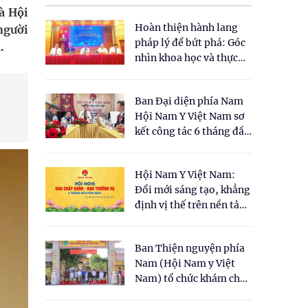
à Hội
Hoàn thiện hành lang
người
pháp lý để bứt phá: Góc
.
nhìn khoa học và thực
tiễn tại Tọa đàm " Đề
xuất một số nội dung
Ban Đại diện phía Nam
cho Luật Y dược cổ
Hội Nam Y Việt Nam sơ
truyền Việt Nam"
kết công tác 6 tháng đầu
năm 2026
Hội Nam Y Việt Nam:
Đổi mới sáng tạo, khẳng
định vị thế trên nền tảng
y học cổ truyền và khoa
học hiện đại
Ban Thiện nguyện phía
Nam (Hội Nam y Việt
Nam) tổ chức khám chữa
bệnh y học cổ truyền và