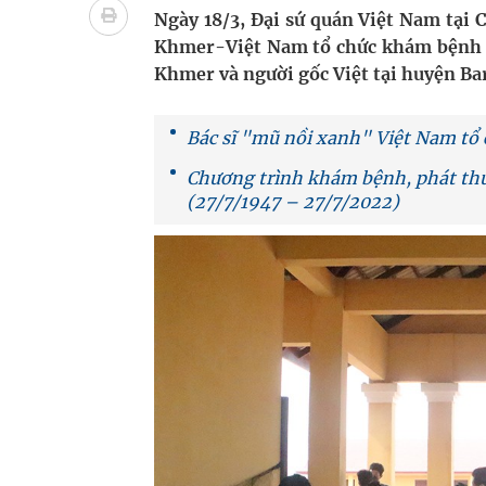
Cách âm nhạc trị liệu được “đo ni đóng giày”
Ngày 18/3, Đại sứ quán Việt Nam tạ
Khmer-Việt Nam tổ chức khám bệnh m
Dự báo thời tiết ngày 08/8/2026: Bắc Bộ nắng nón
Khmer và người gốc Việt tại huyện B
Cảnh báo 3 thời điểm nguy hiểm trong ngày dễ xả
Bác sĩ "mũ nồi xanh" Việt Nam tổ
Đề xuất cơ chế thu hút nhân lực, nâng cao chất lư
Chương trình khám bệnh, phát thu
(27/7/1947 – 27/7/2022)