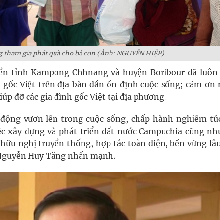
g tham gia phát quà cho bà con (Ảnh: NGUYỄN HIỆP)
yền tỉnh Kampong Chhnang và huyện Boribour đã luôn
n gốc Việt trên địa bàn dần ổn định cuộc sống; cảm ơn 
úp đỡ các gia đình gốc Việt tại địa phương.
động vươn lên trong cuộc sống, chấp hành nghiêm túc
iệc xây dựng và phát triển đất nước Campuchia cũng nh
 hữu nghị truyền thống, hợp tác toàn diện, bền vững lâu
 Nguyễn Huy Tăng nhấn mạnh.