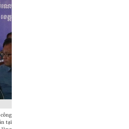
 công
n tại