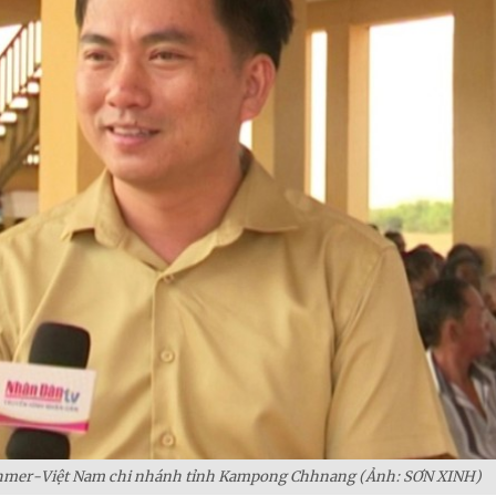
Khmer-Việt Nam chi nhánh tỉnh Kampong Chhnang (Ảnh: SƠN XINH)