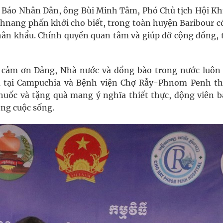
n Báo Nhân Dân, ông Bùi Minh Tâm, Phó Chủ tịch Hội K
nang phấn khởi cho biết, trong toàn huyện Baribour c
 nhân khẩu. Chính quyền quan tâm và giúp đỡ cộng đồng, 
 cảm ơn Đảng, Nhà nước và đồng bào trong nước luôn
m tại Campuchia và Bệnh viện Chợ Rẫy-Phnom Penh t
huốc và tặng quà mang ý nghĩa thiết thực, động viên b
ong cuộc sống.