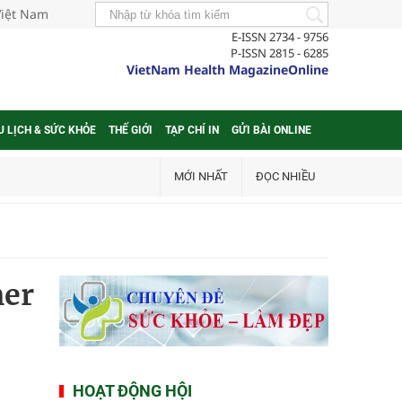
Việt Nam
E-ISSN 2734 - 9756
P-ISSN 2815 - 6285
VietNam Health MagazineOnline
U LỊCH & SỨC KHỎE
THẾ GIỚI
TẠP CHÍ IN
GỬI BÀI ONLINE
MỚI NHẤT
ĐỌC NHIỀU
mer
HOẠT ĐỘNG HỘI