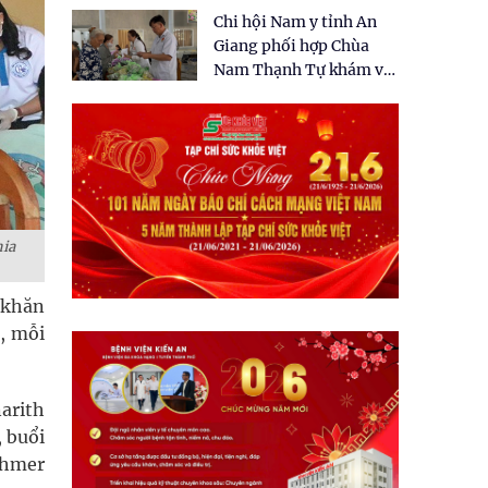
tặng quà cho 150 người
Chi hội Nam y tỉnh An
dân tại xã Tân Tập
Giang phối hợp Chùa
Nam Thạnh Tự khám và
cấp thuốc miễn phí cho
nhân dân
hia
 khăn
, mỗi
arith
 buổi
Khmer