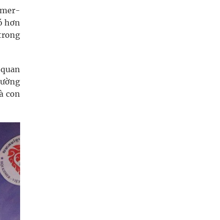
hmer-
ó hơn
trong
 quan
hường
à con