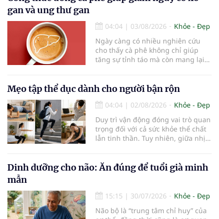
Trung tâm Nhãn nhi và Kiểm soát
gan và ung thư gan
cận thị vừa được Bệnh viện Đông
Đô đưa vào hoạt động ngày 1/8.
04:04
|
03/08/2026
Khỏe - Đẹp
Ngày càng có nhiều nghiên cứu
cho thấy cà phê không chỉ giúp
tăng sự tỉnh táo mà còn mang lại
lợi ích cho nhiều cơ quan trong cơ
thể, đặc biệt là gan. Đây là cơ quan
đóng vai trò lọc độc tố, chuyển hóa
Mẹo tập thể dục dành cho người bận rộn
thuốc và dự trữ nhiều vitamin,
04:04
|
02/08/2026
Khỏe - Đẹp
khoáng chất thiết yếu nhưng cũng
rất dễ bị tổn thương…
Duy trì vận động đóng vai trò quan
trọng đối với cả sức khỏe thể chất
lẫn tinh thần. Tuy nhiên, giữa nhịp
sống bận rộn và nhiều trách nhiệm
cần cân bằng, việc dành thời gian
cho các hoạt động tập luyện
Dinh dưỡng cho não: Ăn đúng để tuổi già minh
thường trở thành một thách thức
mẫn
không nhỏ…
15:15
|
30/07/2026
Khỏe - Đẹp
Não bộ là “trung tâm chỉ huy” của