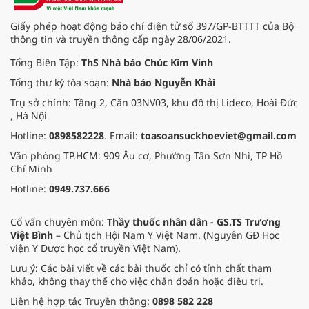
Giấy phép hoạt động báo chí điện tử số 397/GP-BTTTT của Bộ
thông tin và truyền thông cấp ngày 28/06/2021.
Tổng Biên Tập:
ThS Nhà báo Chúc Kim Vinh
Tổng thư ký tòa soạn:
Nhà báo Nguyễn Khải
Trụ sở chính: Tầng 2, Căn 03NV03, khu đô thị Lideco, Hoài Đức
, Hà Nội
Hotline:
0898582228
. Email:
toasoansuckhoeviet@gmail.com
Văn phòng TP.HCM: 909 Âu cơ, Phường Tân Sơn Nhì, TP Hồ
Chí Minh
Hotline:
0949.737.666
Cố vấn chuyên môn:
Thầy thuốc nhân dân - GS.TS Trương
Việt Bình
– Chủ tịch Hội Nam Y Việt Nam. (Nguyên GĐ Học
viện Y Dược học cổ truyền Việt Nam).
Lưu ý: Các bài viết về các bài thuốc chỉ có tính chất tham
khảo, không thay thế cho việc chẩn đoán hoặc điều trị.
Liên hệ hợp tác Truyền thông:
0898 582 228