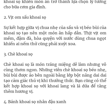
khoai sọ khiến món ăn trở thành lựa chọn lý tưởng
cho bữa cơm gia đình.
2. Vịt om sấu khoai sọ
Sự kết hợp giữa vị chua nhẹ của sấu và vị béo bùi của
khoai sọ tạo nên một món ăn hấp dẫn. Thịt vịt om
mềm, đậm đà, hòa quyện với nước dùng chua ngọt
khiến ai nếm thử cũng phải xuýt xoa.
3. Chè khoai sọ
Chè khoai sọ là món tráng miệng dễ làm nhưng vô
cùng thơm ngon. Những viên chè khoai sọ béo nhẹ,
bùi bùi được áo bên ngoài bằng lớp bột năng dai dai
tạo cảm giác thú vị khi thưởng thức. Bạn cũng có thể
kết hợp khoai sọ với khoai lang và lá dứa để tăng
thêm hương vị.
4. Bánh khoai sọ nhân đậu xanh