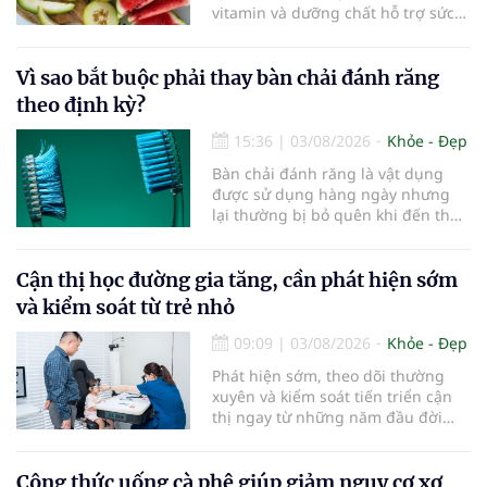
vitamin và dưỡng chất hỗ trợ sức
khỏe làn da...
Vì sao bắt buộc phải thay bàn chải đánh răng
theo định kỳ?
15:36
|
03/08/2026
Khỏe - Đẹp
Bàn chải đánh răng là vật dụng
được sử dụng hàng ngày nhưng
lại thường bị bỏ quên khi đến thời
điểm cần thay mới. Theo các
chuyên gia nha khoa, việc sử dụng
bàn chải quá lâu có thể làm giảm
Cận thị học đường gia tăng, cần phát hiện sớm
hiệu quả làm sạch và ảnh hưởng
và kiểm soát từ trẻ nhỏ
đến sức khỏe răng miệng...
09:09
|
03/08/2026
Khỏe - Đẹp
Phát hiện sớm, theo dõi thường
xuyên và kiểm soát tiến triển cận
thị ngay từ những năm đầu đời
được các chuyên gia đánh giá là
chìa khóa bảo vệ thị lực lâu dài cho
trẻ. Đây cũng là định hướng của
Công thức uống cà phê giúp giảm nguy cơ xơ