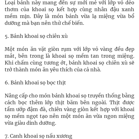
Loại bánh này mang đến sự mới mẻ với lớp vỏ dẻo
thơm của khoai sọ kết hợp cùng nhân đậu xanh
mềm mịn. Đây là món bánh vừa lạ miệng vừa bổ
dưỡng mà bạn nên thử chế biến.
5. Bánh khoai sọ chiên xù
Một món ăn vặt giòn rụm với lớp vỏ vàng đều đẹp
mắt, bên trong là khoai sọ mềm tan trong miệng.
Khi chấm cùng tương ớt, bánh khoai sọ chiên xù sẽ
trở thành món ăn yêu thích của cả nhà.
6. Bánh khoai sọ bọc thịt
Nâng cấp cho món bánh khoai sọ truyền thống bằng
cách bọc thêm lớp thịt băm bên ngoài. Thịt được
tẩm ướp đậm đà, chiên vàng giòn kết hợp với khoai
sọ mềm ngọt tạo nên một món ăn vừa ngon miệng
vừa giàu dinh dưỡng.
7. Canh khoai sọ nấu xương