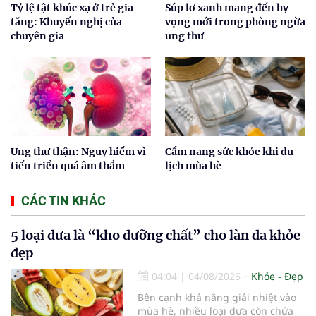
Tỷ lệ tật khúc xạ ở trẻ gia
Súp lơ xanh mang đến hy
tăng: Khuyến nghị của
vọng mới trong phòng ngừa
chuyên gia
ung thư
Ung thư thận: Nguy hiểm vì
Cẩm nang sức khỏe khi du
tiến triển quá âm thầm
lịch mùa hè
CÁC TIN KHÁC
5 loại dưa là “kho dưỡng chất” cho làn da khỏe
đẹp
04:04
|
04/08/2026
Khỏe - Đẹp
Bên cạnh khả năng giải nhiệt vào
mùa hè, nhiều loại dưa còn chứa