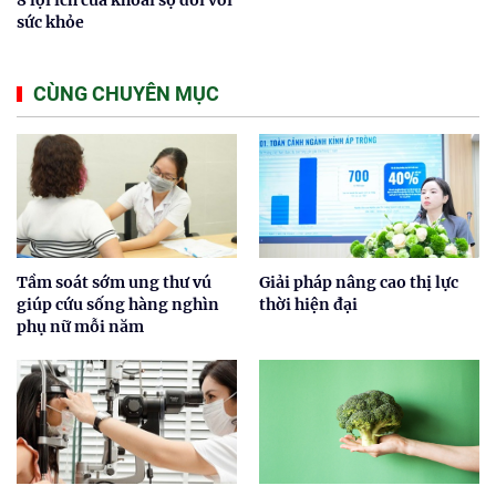
8 lợi ích của khoai sọ đối với
sức khỏe
CÙNG CHUYÊN MỤC
Tầm soát sớm ung thư vú
Giải pháp nâng cao thị lực
giúp cứu sống hàng nghìn
thời hiện đại
phụ nữ mỗi năm