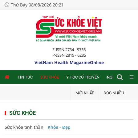
Thứ Bảy 08/08/2026 20:21
E-ISSN 2734 - 9756
P-ISSN 2815 - 6285
VietNam Health MagazineOnline
NLINE
TIN TỨC
SỨC KHỎE
Y HỌC CỔ TRUYỀN
NGHIÊN CỨU TRA
MỚI NHẤT
ĐỌC NHIỀU
SỨC KHỎE
Sức khỏe tinh thần
Khỏe - Đẹp