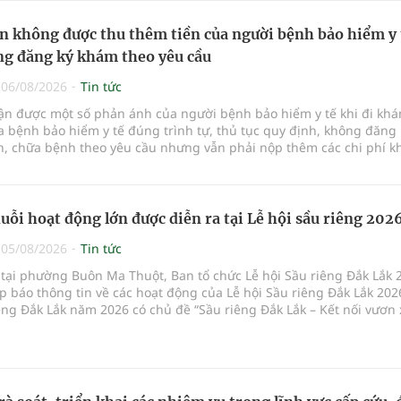
n không được thu thêm tiền của người bệnh bảo hiểm y 
g đăng ký khám theo yêu cầu
|
06/08/2026
Tin tức
hận được một số phản ánh của người bệnh bảo hiểm y tế khi đi kh
 bệnh bảo hiểm y tế đúng trình tự, thủ tục quy định, không đăng 
, chữa bệnh theo yêu cầu nhưng vẫn phải nộp thêm các chi phí 
a bệnh ngoài phần cùng chi trả.
uỗi hoạt động lớn được diễn ra tại Lễ hội sầu riêng 202
|
05/08/2026
Tin tức
 tại phường Buôn Ma Thuột, Ban tổ chức Lễ hội Sầu riêng Đắk Lắk 
p báo thông tin về các hoạt động của Lễ hội Sầu riêng Đắk Lắk 202
êng Đắk Lắk năm 2026 có chủ đề “Sầu riêng Đắk Lắk – Kết nối vươn 
hức từ ngày 15/8/2026 đến ngày 02/9/2026 tại phường Buôn Ma Thu
 phường Tuy Hòa và một số xã trồng sầu riêng trên địa bàn tỉnh.