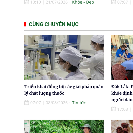
10:10
|
21/07/2026
Khỏe - Đẹp
07:07
|
CÙNG CHUYÊN MỤC
Triển khai đồng bộ các giải pháp quản
Đắk Lắk: 
lý chất lượng thuốc
khỏe định
người dân
07:07
|
08/08/2026
Tin tức
17:03
|