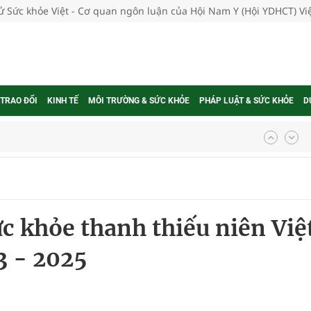
tử Sức khỏe Việt - Cơ quan ngôn luận của Hội Nam Y (Hội YDHCT) V
 TRAO ĐỔI
KINH TẾ
MÔI TRƯỜNG & SỨC KHỎE
PHÁP LUẬT & SỨC KHỎE
D
ợng thuốc
g, nhiệt độ cao nhất 35 độ
c khỏe thanh thiếu niên Việ
kỳ, khám sàng lọc cho người dân
3 - 2025
ông cực hiệu quả
 chuyên gia