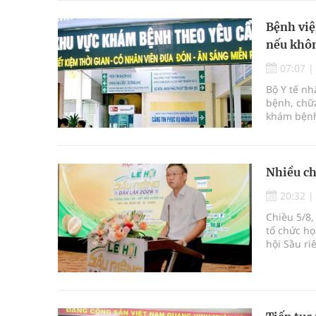
Bệnh việ
nếu khôn
07:07
Bộ Y tế n
bệnh, chữa
khám bệnh
bệnh, chữ
Nhiều ch
20:32
Chiều 5/8,
tổ chức họ
hội Sầu ri
được tổ c
Krông Pắc,