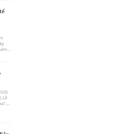
tế
ám
ký
khám
6
2026
6.Lễ
xa”,
ột, xã