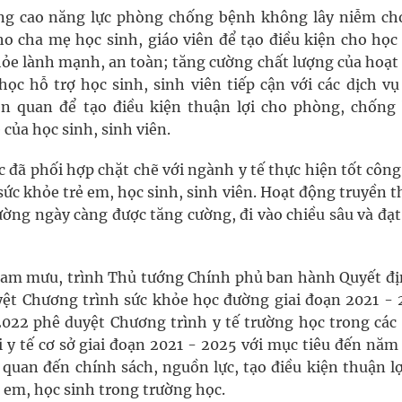
ng cao năng lực phòng chống bệnh không lây niễm ch
ho cha mẹ học sinh, giáo viên để tạo điều kiện cho học
khỏe lành mạnh, an toàn; tăng cường chất lượng của hoạt
học hỗ trợ học sinh, sinh viên tiếp cận với các dịch v
ên quan để tạo điều kiện thuận lợi cho phòng, chống
của học sinh, sinh viên.
đã phối hợp chặt chẽ với ngành y tế thực hiện tốt công 
ức khỏe trẻ em, học sinh, sinh viên. Hoạt động truyền 
ờng ngày càng được tăng cường, đi vào chiều sâu và đạt
tham mưu, trình Thủ tướng Chính phủ ban hành Quyết đị
t Chương trình sức khỏe học đường giai đoạn 2021 - 
022 phê duyệt Chương trình y tế trường học trong các 
y tế cơ sở giai đoạn 2021 - 2025 với mục tiêu đến năm
n quan đến chính sách, nguồn lực, tạo điều kiện thuận l
ẻ em, học sinh trong trường học.