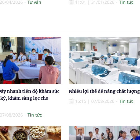
26/04/2026
Tư vấn
11:01
|
31/01/2026
Tin tức
Đẩy nhanh tiến độ khám sức
Nhiều lợi thế để nâng chất lượng
 kỳ, khám sàng lọc cho
15:15
|
07/08/2026
Tin tức
07/08/2026
Tin tức