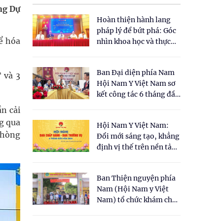
ng Dự
Hoàn thiện hành lang
pháp lý để bứt phá: Góc
ể hóa
nhìn khoa học và thực
tiễn tại Tọa đàm " Đề
xuất một số nội dung
Ban Đại diện phía Nam
cho Luật Y dược cổ
 và 3
Hội Nam Y Việt Nam sơ
truyền Việt Nam"
kết công tác 6 tháng đầu
năm 2026
n cải
ng qua
Hội Nam Y Việt Nam:
 phòng
Đổi mới sáng tạo, khẳng
định vị thế trên nền tảng
y học cổ truyền và khoa
học hiện đại
Ban Thiện nguyện phía
Nam (Hội Nam y Việt
Nam) tổ chức khám chữa
bệnh y học cổ truyền và