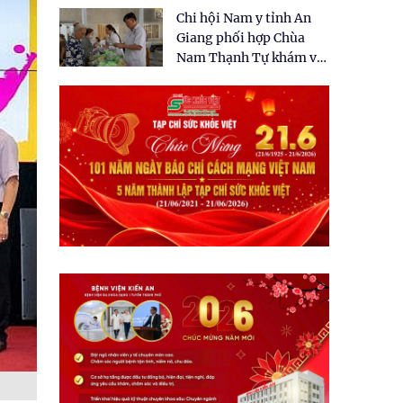
tặng quà cho 150 người
Chi hội Nam y tỉnh An
dân tại xã Tân Tập
Giang phối hợp Chùa
Nam Thạnh Tự khám và
cấp thuốc miễn phí cho
nhân dân