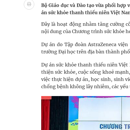
Bộ Giáo dục và Đào tạo vừa phối hợp 
án sức khỏe thanh thiếu niên Việt Na
Nhiều lợi thế để nâng chất lượng y tế
Đây là hoạt động nhằm tăng cường cô
Vương Thành Công: Khi việc học bắt đầu từ trải 
nội dung của Chương trình sức khỏe h
Tầm soát sớm ung thư vú giúp cứu sống hàng ng
Dự án do Tập đoàn AstraZeneca viện 
trường Đại học trên địa bàn thành phố
Dự án sức khỏe thanh thiếu niên Việt
thiện sức khỏe, cuộc sống khoẻ mạnh, 
việc thực hiện dự án, học sinh, sinh 
chống bệnh không lây nhiễm, các yếu 