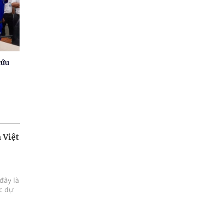
cứu
 Việt
đây là
ực dự