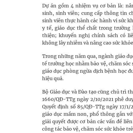
Dự án gồm 4 nhiệm vụ cơ bản là: nâ
sinh, sinh viên; cung cấp thông tin c
sinh viên thực hành các hành vi sức 
y tế, giáo dục thể chất trong trường 
thiện; khuyến nghị chính sách có li
không lây nhiễm và nâng cao sức khỏe 
Trong những năm qua, ngành giáo dục 
tế trường học nhằm bảo vệ, chăm sóc s
giáo dục phòng ngừa dịch bệnh học đư
hiệu quả.
Bộ Giáo dục và Đào tạo cũng chủ trì 
1660/QĐ-TTg ngày 2/10/2021 phê duyệ
Quyết định số 85/QĐ-TTg ngày 17/1/2
giáo dục mầm non, phổ thông gắn với 
giải quyết được cơ bản các vấn đề liê
công tác bảo vệ, chăm sóc sức khỏe tr