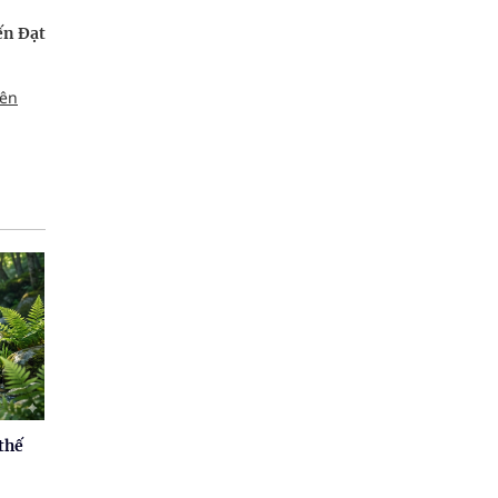
ến Đạt
iên
thế