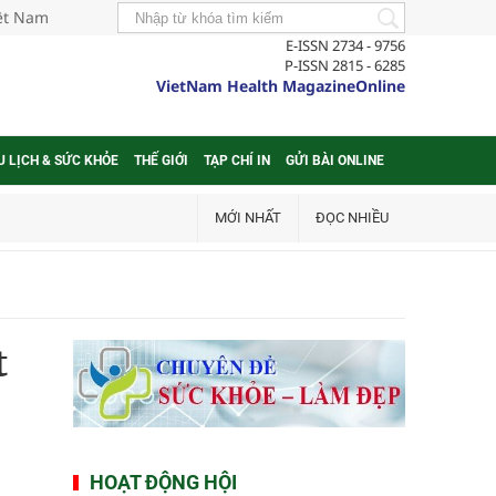
iệt Nam
E-ISSN 2734 - 9756
P-ISSN 2815 - 6285
VietNam Health MagazineOnline
U LỊCH & SỨC KHỎE
THẾ GIỚI
TẠP CHÍ IN
GỬI BÀI ONLINE
MỚI NHẤT
ĐỌC NHIỀU
t
HOẠT ĐỘNG HỘI