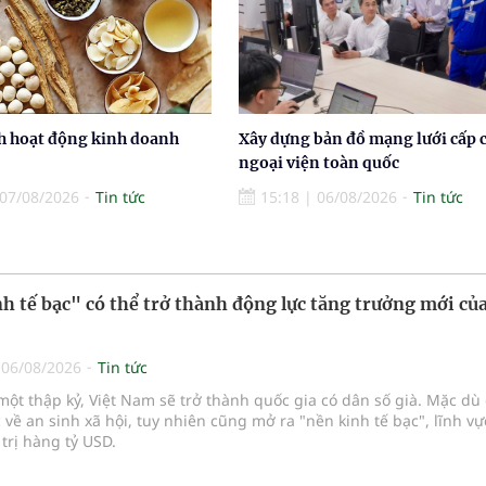
h hoạt động kinh doanh
Xây dựng bản đồ mạng lưới cấp 
ngoại viện toàn quốc
07/08/2026
Tin tức
15:18
|
06/08/2026
Tin tức
h tế bạc" có thể trở thành động lực tăng trưởng mới của
|
06/08/2026
Tin tức
ột thập kỷ, Việt Nam sẽ trở thành quốc gia có dân số già. Mặc dù 
 về an sinh xã hội, tuy nhiên cũng mở ra "nền kinh tế bạc", lĩnh v
 trị hàng tỷ USD.