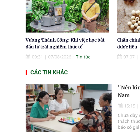
Vương Thành Công: Khi việc học bắt
Chấn chỉn
đầu từ trải nghiệm thực tế
dược liệu
09:31
|
07/08/2026
Tin tức
07:07
|
CÁC TIN KHÁC
"Nền kin
Nam
15:15
Chưa đầy m
thách thức
báo có giá