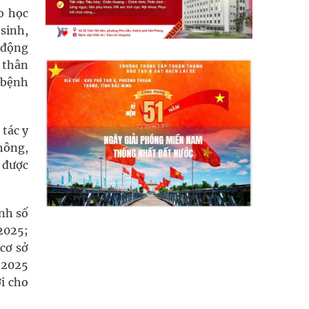
o học
 sinh,
 động
ụ thân
 bệnh
tác y
thông,
 được
nh số
2025;
cơ sở
 2025
ợi cho