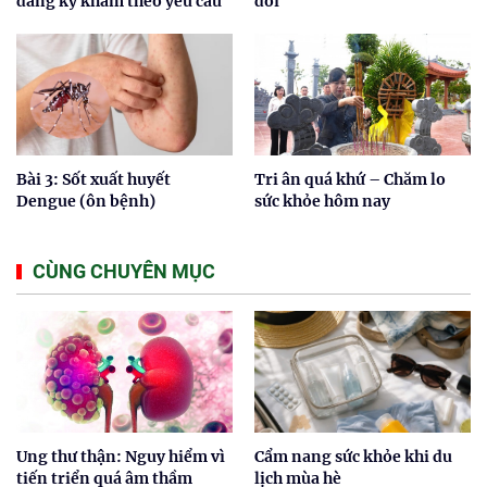
đăng ký khám theo yêu cầu
đổi
Bài 3: Sốt xuất huyết
Tri ân quá khứ – Chăm lo
Dengue (ôn bệnh)
sức khỏe hôm nay
CÙNG CHUYÊN MỤC
Ung thư thận: Nguy hiểm vì
Cẩm nang sức khỏe khi du
tiến triển quá âm thầm
lịch mùa hè