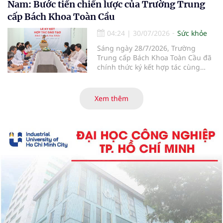
Nam: Bước tiến chiến lược của Trường Trung
Dưới đây là những thực phẩm gây
cấp Bách Khoa Toàn Cầu
hại cho men răng.
04:24
|
30/07/2026
Sức khỏe
Sáng ngày 28/7/2026, Trường
Trung cấp Bách Khoa Toàn Cầu đã
chính thức ký kết hợp tác cùng
Công ty TNHH Dr Khỏe và hàng
loạt tổ chức nghề nghiệp, cơ sở
đào tạo chuyên môn. Sự kiện đánh
Xem thêm
dấu cột mốc quan trọng trong việc
chuẩn hóa công tác hướng nghiệp,
tuyển sinh, đào tạo và thực hành
nghề thuộc khối ngành sức khỏe
tại khu vực phía Nam.