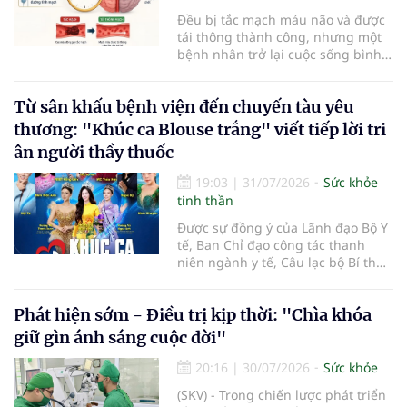
Đều bị tắc mạch máu não và được
tái thông thành công, nhưng một
bệnh nhân trở lại cuộc sống bình
thường sau 5 ngày trong khi người
còn lại đối mặt nguy cơ tàn tật. Hai
Từ sân khấu bệnh viện đến chuyến tàu yêu
trường hợp tại Bệnh viện Đại học Y
Hà Nội cho thấy "giờ vàng" không
thương: "Khúc ca Blouse trắng" viết tiếp lời tri
chỉ quyết định việc "cứu não" mà
ân người thầy thuốc
còn quyết định phần đời còn lại
của người bệnh.
19:03
|
31/07/2026
Sức khỏe
tinh thần
Được sự đồng ý của Lãnh đạo Bộ Y
tế, Ban Chỉ đạo công tác thanh
niên ngành y tế, Câu lạc bộ Bí thư
Đoàn Thanh niên ngành y tế phối
hợp cùng Hội Công tác xã hội
Phát hiện sớm - Điều trị kịp thời: "Chìa khóa
ngành y tế chính thức khởi động
hành trình nghệ thuật thiện
giữ gìn ánh sáng cuộc đời"
nguyện vì cộng đồng mang tên
"Khúc ca Blouse trắng". Sự kiện mở
20:16
|
30/07/2026
Sức khỏe
màn năm 2026 sẽ diễn ra vào lúc
(SKV) - Trong chiến lược phát triển
14h00, thứ Ba, ngày 04/8/2026 tại