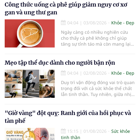
triệu người trên thế giới đang
Công thức uống cà phê giúp giảm nguy cơ xơ
sống chung với bệnh, trong đó
gan và ung thư gan
bệnh Alzheimer chiếm khoảng 60–
70% trường hợp.
04:04
|
03/08/2026
Khỏe - Đẹp
Ngày càng có nhiều nghiên cứu
cho thấy cà phê không chỉ giúp
tăng sự tỉnh táo mà còn mang lại
lợi ích cho nhiều cơ quan trong cơ
thể, đặc biệt là gan. Đây là cơ quan
đóng vai trò lọc độc tố, chuyển hóa
Mẹo tập thể dục dành cho người bận rộn
thuốc và dự trữ nhiều vitamin,
04:04
|
02/08/2026
Khỏe - Đẹp
khoáng chất thiết yếu nhưng cũng
rất dễ bị tổn thương…
Duy trì vận động đóng vai trò quan
trọng đối với cả sức khỏe thể chất
lẫn tinh thần. Tuy nhiên, giữa nhịp
sống bận rộn và nhiều trách nhiệm
cần cân bằng, việc dành thời gian
cho các hoạt động tập luyện
"Giờ vàng" đột quỵ: Ranh giới của hồi phục và
thường trở thành một thách thức
tàn phế
không nhỏ…
15:15
|
01/08/2026
Sức khỏe
tinh thần