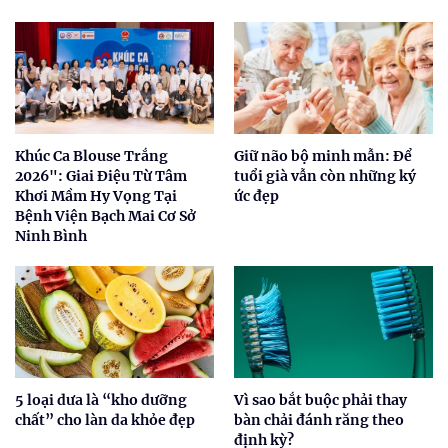
Khúc Ca Blouse Trắng
Giữ não bộ minh mẫn: Để
2026": Giai Điệu Từ Tâm
tuổi già vẫn còn những ký
Khơi Mầm Hy Vọng Tại
ức đẹp
Bệnh Viện Bạch Mai Cơ Sở
Ninh Bình
5 loại dưa là “kho dưỡng
Vì sao bắt buộc phải thay
chất” cho làn da khỏe đẹp
bàn chải đánh răng theo
định kỳ?