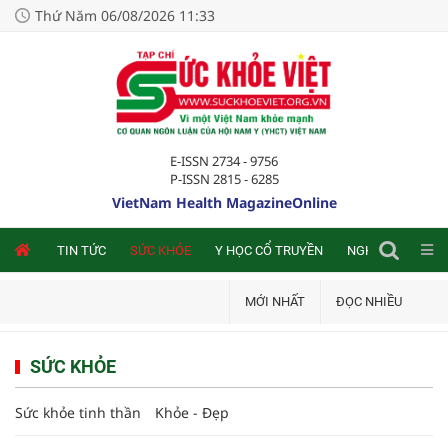
Thứ Năm 06/08/2026 11:33
E-ISSN 2734 - 9756
P-ISSN 2815 - 6285
VietNam Health MagazineOnline
NLINE
TIN TỨC
SỨC KHỎE
Y HỌC CỔ TRUYỀN
NGHIÊN CỨU TRA
MỚI NHẤT
ĐỌC NHIỀU
SỨC KHỎE
Sức khỏe tinh thần
Khỏe - Đẹp