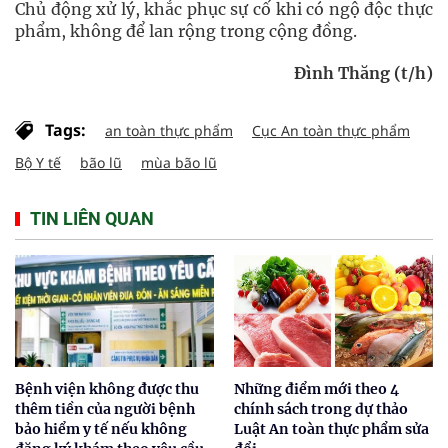
Chủ động xử lý, khắc phục sự cố khi có ngộ độc thực
phẩm, không để lan rộng trong cộng đồng.
Đình Thăng (t/h)
Tags:
an toàn thực phẩm
Cục An toàn thực phẩm
Bộ Y tế
bão lũ
mùa bão lũ
TIN LIÊN QUAN
Bệnh viện không được thu
Những điểm mới theo 4
thêm tiền của người bệnh
chính sách trong dự thảo
bảo hiểm y tế nếu không
Luật An toàn thực phẩm sửa