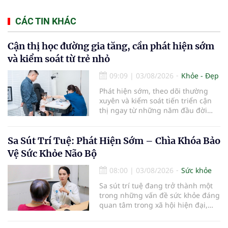
CÁC TIN KHÁC
Cận thị học đường gia tăng, cần phát hiện sớm
và kiểm soát từ trẻ nhỏ
09:09
|
03/08/2026
Khỏe - Đẹp
Phát hiện sớm, theo dõi thường
xuyên và kiểm soát tiến triển cận
thị ngay từ những năm đầu đời
được các chuyên gia đánh giá là
chìa khóa bảo vệ thị lực lâu dài cho
trẻ. Đây cũng là định hướng của
Sa Sút Trí Tuệ: Phát Hiện Sớm – Chìa Khóa Bảo
Trung tâm Nhãn nhi và Kiểm soát
Vệ Sức Khỏe Não Bộ
cận thị vừa được Bệnh viện Đông
Đô đưa vào hoạt động ngày 1/8.
08:00
|
03/08/2026
Sức khỏe
Sa sút trí tuệ đang trở thành một
trong những vấn đề sức khỏe đáng
quan tâm trong xã hội hiện đại,
đặc biệt ở người lớn tuổi. Theo
thống kê y khoa, hiện có hơn 55