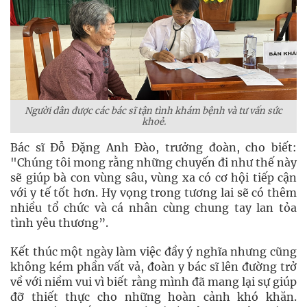
Người dân được các bác sĩ tận tình khám bệnh và tư vấn sức
khoẻ.
Bác sĩ Đỗ Đặng Anh Đào, trưởng đoàn, cho biết:
"Chúng tôi mong rằng những chuyến đi như thế này
sẽ giúp bà con vùng sâu, vùng xa có cơ hội tiếp cận
với y tế tốt hơn. Hy vọng trong tương lai sẽ có thêm
nhiều tổ chức và cá nhân cùng chung tay lan tỏa
tình yêu thương”.
Kết thúc một ngày làm việc đầy ý nghĩa nhưng cũng
không kém phần vất vả, đoàn y bác sĩ lên đường trở
về với niềm vui vì biết rằng mình đã mang lại sự giúp
đỡ thiết thực cho những hoàn cảnh khó khăn.