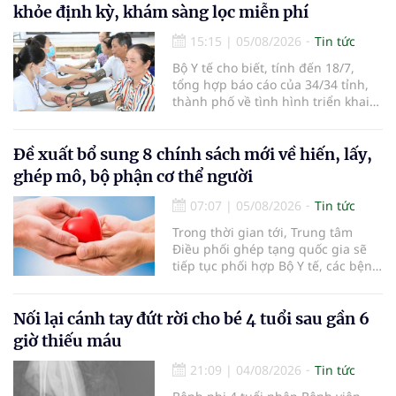
khỏe định kỳ, khám sàng lọc miễn phí
15:15
|
05/08/2026
Tin tức
Bộ Y tế cho biết, tính đến 18/7,
tổng hợp báo cáo của 34/34 tỉnh,
thành phố về tình hình triển khai
khám sức khỏe định kỳ, khám sàng
lọc miễn phí cho người dân, ghi
nhận 32.286.360 người, chiếm gần
Đề xuất bổ sung 8 chính sách mới về hiến, lấy,
30% dân số cả nước đã được khám
ghép mô, bộ phận cơ thể người
sức khỏe định kỳ năm nay.
07:07
|
05/08/2026
Tin tức
Trong thời gian tới, Trung tâm
Điều phối ghép tạng quốc gia sẽ
tiếp tục phối hợp Bộ Y tế, các bệnh
viện và các cơ quan liên quan để
mở rộng mạng lưới điều phối, tăng
cường truyền thông, hoàn thiện
Nối lại cánh tay đứt rời cho bé 4 tuổi sau gần 6
quy trình chuyên môn và hệ thống
giờ thiếu máu
pháp luật để thúc đẩy lĩnh vực
hiến và ghép mô tạng.
21:09
|
04/08/2026
Tin tức