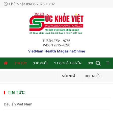
Chủ Nhật 09/08/2026 13:02
E-ISSN 2734 - 9756
P-ISSN 2815 - 6285
VietNam Health MagazineOnline
NLINE
TIN TỨC
SỨC KHỎE
Y HỌC CỔ TRUYỀN
NGHIÊN CỨU TRA
MỚI NHẤT
ĐỌC NHIỀU
TIN TỨC
Dấu ấn Việt Nam