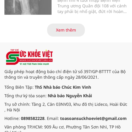
Bệnh nhi 4 tuổi nhập Bệnh viện
Trung ương Quân đội 108 với cánh
tay phải bị nhổ giật, đứt rời hoàn
toàn do tai nạn giao thông. Dù
mạch máu, thần kinh bị tổn
thương nặng và thời gian thiếu
Xem thêm
máu kéo dài, các bác sĩ đã tái lập
tuần hoàn thành công sau ca vi
phẫu kéo dài 3 giờ.
Giấy phép hoạt động báo chí điện tử số 397/GP-BTTTT của Bộ
thông tin và truyền thông cấp ngày 28/06/2021.
Tổng Biên Tập:
ThS Nhà báo Chúc Kim Vinh
Tổng thư ký tòa soạn:
Nhà báo Nguyễn Khải
Trụ sở chính: Tầng 2, Căn 03NV03, khu đô thị Lideco, Hoài Đức
, Hà Nội
Hotline:
0898582228
. Email:
toasoansuckhoeviet@gmail.com
Văn phòng TP.HCM: 909 Âu cơ, Phường Tân Sơn Nhì, TP Hồ