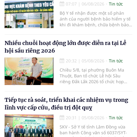
07:07
|
06/08/2026
Tin tức
Bộ Y tế nhận được một số phản
ánh của người bệnh bảo hiểm y tế
khi đi khám bệnh, chữa bệnh bảo
hiểm y tế đúng trình tự, thủ tục
quy định, không đăng ký khám
bệnh, chữa bệnh theo yêu cầu
Nhiều chuỗi hoạt động lớn được diễn ra tại Lễ
nhưng vẫn phải nộp thêm các chi
hội sầu riêng 2026
phí khám bệnh, chữa bệnh ngoài
phần cùng chi trả.
20:32
|
05/08/2026
Tin tức
Chiều 5/8, tại phường Buôn Ma
Thuột, Ban tổ chức Lễ hội Sầu
riêng Đắk Lắk 2026 tổ chức họp
báo thông tin về các hoạt động của
Lễ hội Sầu riêng Đắk Lắk 2026.Lễ
hội Sầu riêng Đắk Lắk năm 2026 có
Tiếp tục rà soát, triển khai các nhiệm vụ trong
chủ đề “Sầu riêng Đắk Lắk – Kết nối
lĩnh vực cấp cứu, điều trị đột quỵ
vươn xa”, được tổ chức từ ngày
15/8/2026 đến ngày 02/9/2026 tại
20:31
|
05/08/2026
Tin tức
phường Buôn Ma Thuột, xã Krông
SKV - Sở Y tế tỉnh Lâm Đồng vừa
Pắc, phường Tuy Hòa và một số xã
ban hành Công văn số 6037/SYT-
trồng sầu riêng trên địa bàn tỉnh.